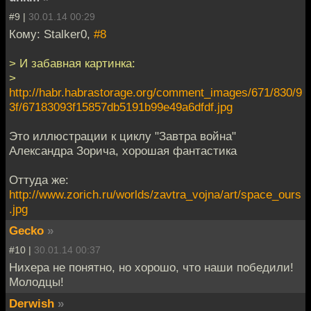
#9 |
30.01.14 00:29
Кому: Stalker0,
#8
> И забавная картинка:
>
http://habr.habrastorage.org/comment_images/671/830/9
3f/67183093f15857db5191b99e49a6dfdf.jpg
Это иллюстрации к циклу "Завтра война"
Александра Зорича, хорошая фантастика
Оттуда же:
http://www.zorich.ru/worlds/zavtra_vojna/art/space_ours
.jpg
Gecko
»
#10 |
30.01.14 00:37
Нихера не понятно, но хорошо, что наши победили!
Молодцы!
Derwish
»