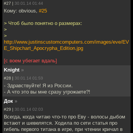
#27 |
30.01.14 01:44
Кому: obvious,
#25
> Чтоб было понятно о размерах:
>
>
http://www.justinscustomcomputers.com/images/eve/EV
E_Shipchart_Apocrypha_Edition.jpg
[с воем убегает вдаль]
Knight
»
#28 |
30.01.14 01:59
- Здравствуйте! Я из России.
- А что это вы мне сразу угрожаете?!
Док
»
#29 |
30.01.14 02:03
Всегда, когда читаю что-то про Еву - волосы дыбом
встают и шевелятся. Ходила по сети статья про
гибель первого титана в игре, при чтении кричал в