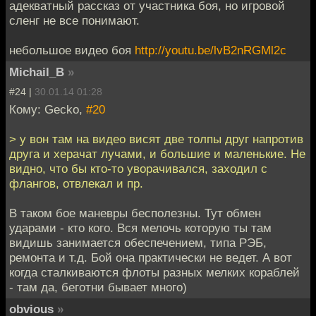
адекватный рассказ от участника боя, но игровой
сленг не все понимают.
небольшое видео боя
http://youtu.be/lvB2nRGMl2c
Michail_B
»
#24 |
30.01.14 01:28
Кому: Gecko,
#20
> у вон там на видео висят две толпы друг напротив
друга и херачат лучами, и большие и маленькие. Не
видно, что бы кто-то уворачивался, заходил с
флангов, отвлекал и пр.
В таком бое маневры бесполезны. Тут обмен
ударами - кто кого. Вся мелочь которую ты там
видишь занимается обеспечением, типа РЭБ,
ремонта и т.д. Бой она практически не ведет. А вот
когда сталкиваются флоты разных мелких кораблей
- там да, беготни бывает много)
obvious
»