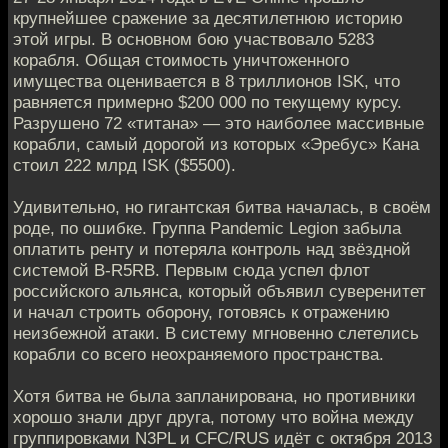
крупнейшее сражение за десятилетнюю историю
этой игры. В основном бою участвовало 5283
корабля. Общая стоимость уничтоженного
имущества оценивается в 8 триллионов ISK, что
равняется примерно $200 000 по текущему курсу.
Разрушено 72 «титана» — это наиболее массивные
корабли, самый дорогой из которых «Эребус» Кана
стоил 222 млрд ISK ($5500).
Удивительно, но гигантская битва началась, в своём
роде, по ошибке. Группа Pandemic Legion забыла
оплатить ренту и потеряла контроль над звёздной
системой B-R5RB. Первым сюда успел флот
российского альянса, который объявил суверенитет
и начал строить оборону, готовясь к отражению
неизбежной атаки. В систему мгновенно слетелись
корабли со всего неохраняемого пространства.
Хотя битва не была запланирована, но противники
хорошо знали друг друга, потому что война между
группировками N3PL и CFC/RUS идёт с октября 2013