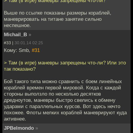
> Там (в игре) маневры запрещены что-ли?
Выше по ссылке показаны размеры кораблей,
маневрировать на титане занятие сильно
неспешное.
Michail_B
»
#33 |
30.01.14 02:25
Кому: Smb,
#31
> Там (в игре) маневры запрещены что-ли? Или это
так показано?
Бой такого типа можно сравнить с боем линейных
кораблей времен первой мировой. Когда с каждой
стороны выползло по несколько десятков
дредноутов, маневры быстро свелись к обмену
ударами с параллельных курсов. Вот здесь нечто
похожее. Флоты мелких кораблей маневрируют куда
активнее.
JPBelmondo
»