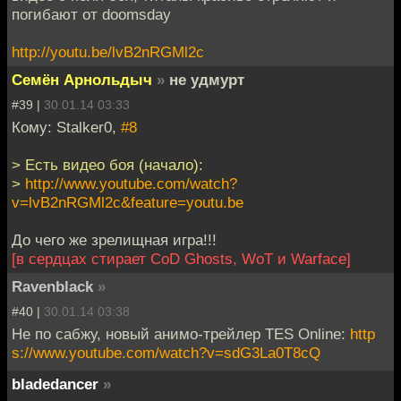
погибают от doomsday
http://youtu.be/lvB2nRGMl2c
Семён Арнольдыч
»
не удмурт
#39 |
30.01.14 03:33
Кому: Stalker0,
#8
> Есть видео боя (начало):
>
http://www.youtube.com/watch?
v=lvB2nRGMl2c&feature=youtu.be
До чего же зрелищная игра!!!
[в сердцах стирает CoD Ghosts, WoT и Warface]
Ravenblack
»
#40 |
30.01.14 03:38
Не по сабжу, новый анимо-трейлер TES Online:
http
s://www.youtube.com/watch?v=sdG3La0T8cQ
bladedancer
»