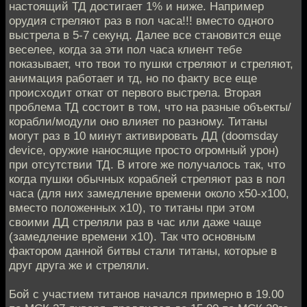
настоящий ТД достигает 1% и ниже. Например
орудия стреляют раз в пол часа!!! вместо одного
выстрела в 5-7 секунд. Далее все становится еще
веселее, когда за эти пол часа клиент тебе
показывает, что твои то пушки стреляют и стреляют,
анимация работает и тд, но по факту все еще
происходит откат от первого выстрела. Вторая
проблема ТД состоит в том, что на разные объекты/
корабли/модули оно влияет по разному. Титаны
могут раз в 10 минут активировать ДД (doomsday
device, оружие наносящие просто огромный урон)
при отсутствии ТД. В итоге же получалось так, что
когда пушки обычных кораблей стреляют раз в пол
часа (для них замедление времени около х50-х100,
вместо положенных х10), то титаны при этом
своими ДД стреляли раз в час или даже чаще
(замедление времени х10). Так что основным
фактором данной битвы стали титаны, которые в
друг друга же и стреляли.
Бой с участием титанов начался примерно в 19.00