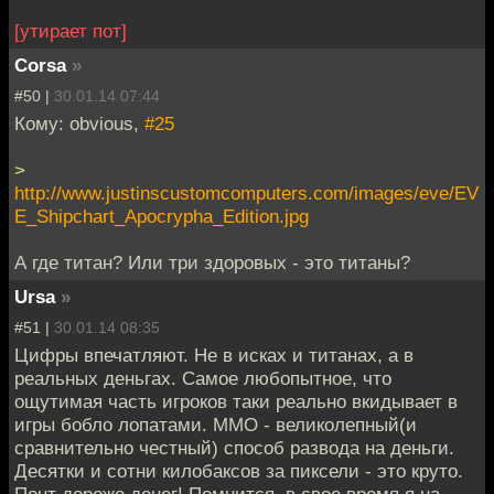
[утирает пот]
Corsa
»
#50 |
30.01.14 07:44
Кому: obvious,
#25
>
http://www.justinscustomcomputers.com/images/eve/EV
E_Shipchart_Apocrypha_Edition.jpg
А где титан? Или три здоровых - это титаны?
Ursa
»
#51 |
30.01.14 08:35
Цифры впечатляют. Не в исках и титанах, а в
реальных деньгах. Самое любопытное, что
ощутимая часть игроков таки реально вкидывает в
игры бобло лопатами. MMO - великолепный(и
сравнительно честный) способ развода на деньги.
Десятки и сотни килобаксов за пиксели - это круто.
Понт дороже денег! Помнится, в свое время я на