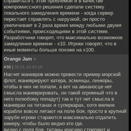
справиться с этой проблемой и в качестве
компромиссного решения сделали систему
локального замедления времени - когда сервер
перестает справлять с нагрузкой, он просто
увеличивает в 2 раза время между любыми двумя
событиями, происходящими в этой системе.
Разработчики говорят, что максимально возможное
замедление времени - x10. Игроки говорят, что в
иные моменты больше похоже на x100.
Orange Jam
»
#38 |
30.01.14 03:18
Насчет маневров можно провести пример морской
флот, маневрируют катера, эсминцы, линкоры,
чтобы в них не попали, а вот на авианосце нет
смысла маневрировать, он такой огромный что в
него полюбому попадут) так и тут нет смысла в
маневрах на титанах и суперкарах, хотя мелкие
корабли вовсю летают на поле боя, просто в крупной
зарубе игроки стараются максимально отдалить
камеру, чтобы было видно кто где.
видео с поля боя, титаны красиво стреляют и