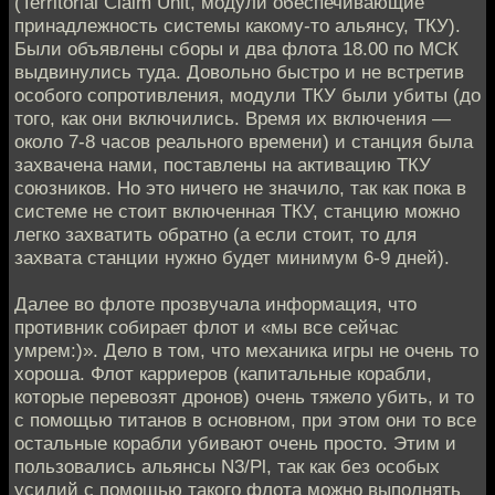
(Territorial Claim Unit, модули обеспечивающие
принадлежность системы какому-то альянсу, ТКУ).
Были объявлены сборы и два флота 18.00 по МСК
выдвинулись туда. Довольно быстро и не встретив
особого сопротивления, модули ТКУ были убиты (до
того, как они включились. Время их включения —
около 7-8 часов реального времени) и станция была
захвачена нами, поставлены на активацию ТКУ
союзников. Но это ничего не значило, так как пока в
системе не стоит включенная ТКУ, станцию можно
легко захватить обратно (а если стоит, то для
захвата станции нужно будет минимум 6-9 дней).
Далее во флоте прозвучала информация, что
противник собирает флот и «мы все сейчас
умрем:)». Дело в том, что механика игры не очень то
хороша. Флот карриеров (капитальные корабли,
которые перевозят дронов) очень тяжело убить, и то
с помощью титанов в основном, при этом они то все
остальные корабли убивают очень просто. Этим и
пользовались альянсы N3/Pl, так как без особых
усилий с помощью такого флота можно выполнять