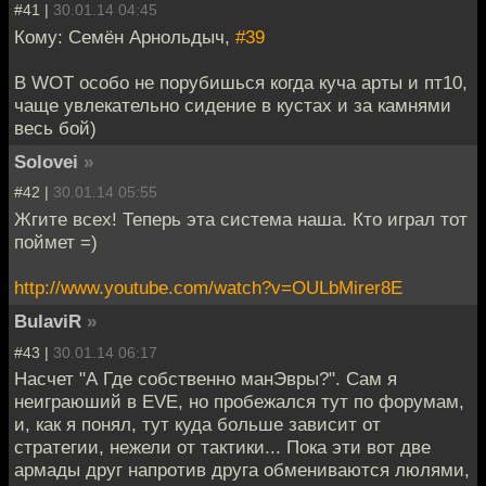
#41 |
30.01.14 04:45
Кому: Семён Арнольдыч,
#39
В WOT особо не порубишься когда куча арты и пт10,
чаще увлекательно сидение в кустах и за камнями
весь бой)
Solovei
»
#42 |
30.01.14 05:55
Жгите всех! Теперь эта система наша. Кто играл тот
поймет =)
http://www.youtube.com/watch?v=OULbMirer8E
BulaviR
»
#43 |
30.01.14 06:17
Насчет "А Где собственно манЭвры?". Сам я
неиграюший в EVE, но пробежался тут по форумам,
и, как я понял, тут куда больше зависит от
стратегии, нежели от тактики... Пока эти вот две
армады друг напротив друга обмениваются люлями,