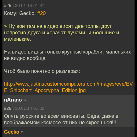
#25 |
30.01.14 01:31
Кому: Gecko,
#20
> Ну вон там на видео висят две толпы друг
напротив друга и херачат лучами, и большие и
маленькие.
На видео видны только крупные корабли, маленьких
не видно вообще.
Чтоб было понятно о размерах:
http://www.justinscustomcomputers.com/images/eve/EV
E_Shipchart_Apocrypha_Edition.jpg
nArano
»
#26 |
30.01.14 01:32
Опять русские во всем виноваты. Беда, даже в
воображаемом космосе от них не скроешься!!!
Gecko
»