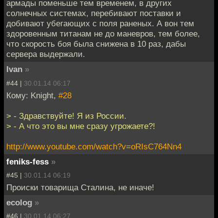
армады поменьше тем временем, в других
солнечных системах, перебивают поставки и
добивают убегающих с поля раненых. А вон тем
здоровенным титанам не до маневров, тем более,
что скорость боя была снижена в 10 раз, дабы
сервера выдержали.
Ivan
»
#44 |
30.01.14 06:17
Кому: Knight,
#28
> - Здравствуйте! Я из России.
> - А что это вы мне сразу угрожаете?!
http://www.youtube.com/watch?v=oRIsC764Nn4
feniks-fess
»
#45 |
30.01.14 06:19
Происки товарища Сталина, не иначе!
ecolog
»
#46 |
30.01.14 06:27