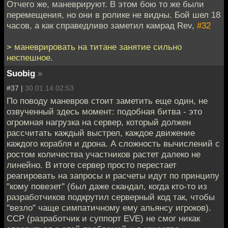
Отчего же, маневрируют. В этом бою то же были
перемещения, но они в ролике не видны. Бой шел 18
часов, а как справедливо заметил камрад Rev,
#32
> маневрировать на титане занятие сильно
неспешное.
Suobig
»
#37 |
30.01.14 02:53
По поводу маневров стоит заметить еще один, не
озвученный здесь момент: подобная битва - это
огромная нагрузка на сервер, который должен
рассчитать каждый выстрел, каждое движение
каждого корабля и дрона. А сложность вычислений с
ростом количества участников растет далеко не
линейно. В итоге сервер просто перестает
реагировать на запросы и расчеты идут по принципу
"кому повезет" (был даже скандал, когда кто-то из
разработчиков подкрутил серверный код так, чтобы
"везло" чаще симпатичному ему альянсу игроков).
CCP (разработчик и суппорт EVE) не смог никак