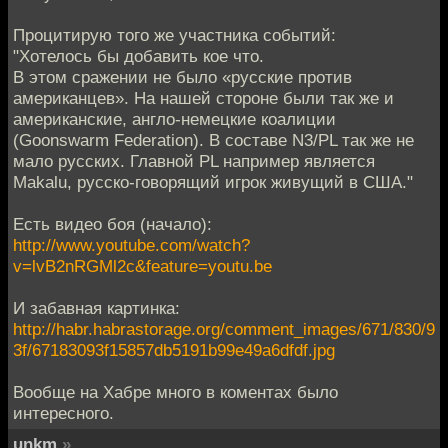
Процитирую того же участника событий:
"Хотелось бы добавить кое что.
В этом сражении не было «русские против
американцев». На нашей стороне были так же и
американские, англо-немецкие коалиции
(Goonswarm Federation). В составе N3/PL так же не
мало русских. Главной PL например является
Makalu, русско-говорящий игрок живущий в США."
Есть видео боя (начало):
http://www.youtube.com/watch?
v=lvB2nRGMl2c&feature=youtu.be
И забавная картинка:
http://habr.habrastorage.org/comment_images/671/830/9
3f/67183093f15857db5191b99e49a6dfdf.jpg
Вообще на Хабре много в коментах было
интересного.
unkm
»