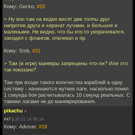
Кому: Gecko,
#20
> Ну вон там на видео висят две толпы друг
напротив друга и херачат лучами, и большие и
маленькие. Не видно, что бы кто-то уворачивался,
заходил с флангов, отвлекал и пр.
Кому: Smb,
#31
> Там (в игре) маневры запрещены что-ли? Или это
так показано?
Там при входе такого количества кораблей в одну
систему - начинаются жуткие лаги, насколько понял
1 секунда боя расчитывалась 10 секунд реальных. С
такими лагами не до маневрирования.
pikachu
»
#47 |
30.01.14 06:34
Кому: Adviser,
#18