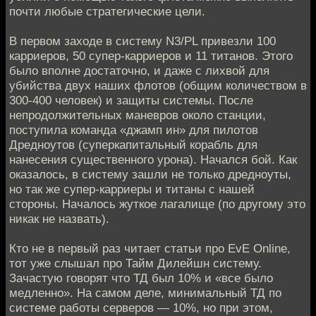
почти любые стратегические цели.
В первом заходе в систему N3/PL привезли 100
карриеров, 50 супер-карриеров и 11 титанов. Этого
было вполне достаточно, и даже с лихвой для
убийства двух наших флотов (общим количеством в
300-400 человек) и защиты системы. После
непродолжительных маневров около станции,
поступила команда «джамп ин» для пилотов
Дредноутов (суперкапитальный корабль для
нанесения существенного урона). Начался бой. Как
оказалось, в систему зашли не только дредноуты,
но так же супер-карриеры и титаны с нашей
стороны. Началось жуткое лагалище (по другому это
никак не назвать).
Кто не в первый раз читает статьи про EvE Online,
тот уже слышал про Тайм Дилейшн систему.
Зачастую говорят что ТД был 10% и «все было
медленно». На самом деле, минимальный ТД по
системе работы серверов — 10%, но при этом,