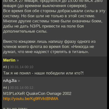
по МСК 27 января, продлился до 15.00 по МСК 28го
января (до времени выключения серверов).
Все время боя обе стороны добрасывали силы в эту
систему. Но бои шли не только в этой системе.
Многие другие системы тоже были охвачены боем,
дабы не дать N3/PL привести на поле боя
дополнительные силы.
Вместо концовки лишь напишу фразу одного из
членов моего флота во время боя: «Никогда не
думал, что мне надоест стрелять в титаны».
Merlin
»
#3 |
30.01.14 00:10
Так я не понял - наши победили или кто?!
nAgJIa
»
#4 |
30.01.14 00:12
M19*LeXeR QuakeCon Ownage 2002
http://youtu.be/Kg9RVktBNMA
в ту же тему