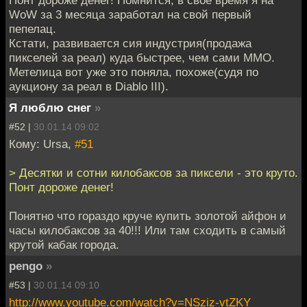
WoW за 3 месяца заработал на свой первый
пепелац.
Кстати, развивается сия индустрия(продажа
пикселей за реал) куда быстрее, чем сами ММО.
Метелица вот уже это поняла, похоже(судя по
аукциону за реал в Diablo III).
Я люблю снег
»
#52 |
30.01.14 09:02
Кому: Ursa,
#51
> Десятки и сотни килобаксов за пиксели - это круто.
Понт дороже денег!
Понятно что гораздо круче купить золотой айфон и
часы килобаксов за 40!!! Или там сходить в самый
крутой кабак города.
pengo
»
#53 |
30.01.14 09:10
http://www.youtube.com/watch?v=NSziz-vtZKY