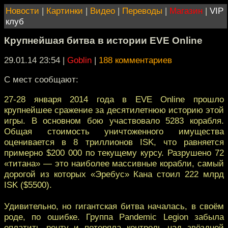
Новости
|
Картинки
|
Видео
|
Переводы
|
Магазин
|
VIP
клуб
Крупнейшая битва в истории EVE Online
29.01.14 23:54
|
Goblin
|
188 комментариев
С мест сообщают:
27-28 января 2014 года в EVE Online прошло
крупнейшее сражение за десятилетнюю историю этой
игры. В основном бою участвовало 5283 корабля.
Общая стоимость уничтоженного имущества
оценивается в 8 триллионов ISK, что равняется
примерно $200 000 по текущему курсу. Разрушено 72
«титана» — это наиболее массивные корабли, самый
дорогой из которых «Эребус» Кана стоил 222 млрд
ISK ($5500).
Удивительно, но гигантская битва началась, в своём
роде, по ошибке. Группа Pandemic Legion забыла
оплатить ренту и потеряла контроль над звёздной