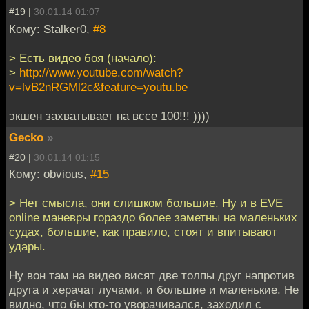
#19 |
30.01.14 01:07
Кому: Stalker0,
#8
> Есть видео боя (начало):
>
http://www.youtube.com/watch?
v=lvB2nRGMl2c&feature=youtu.be
экшен захватывает на вссе 100!!! ))))
Gecko
»
#20 |
30.01.14 01:15
Кому: obvious,
#15
> Нет смысла, они слишком большие. Ну и в EVE
online маневры гораздо более заметны на маленьких
судах, большие, как правило, стоят и впитывают
удары.
Ну вон там на видео висят две толпы друг напротив
друга и херачат лучами, и большие и маленькие. Не
видно, что бы кто-то уворачивался, заходил с