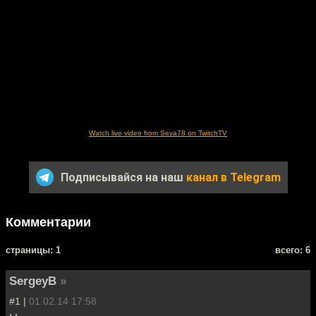
Watch live video from Seva78 on TwitchTV
Подписывайся на наш
канал в Telegram
Комментарии
cтраницы: 1
всего: 6
SergeyB
»
#1 |
01.02.14 17:58