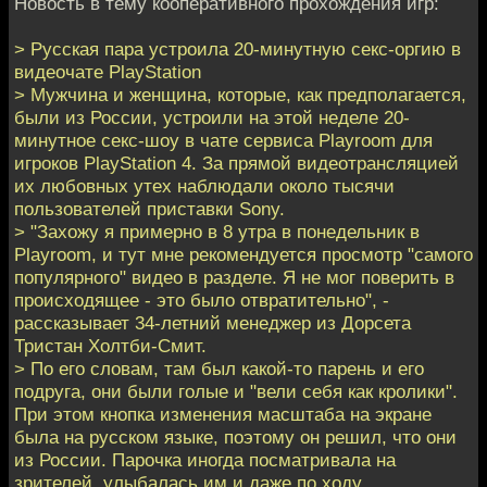
Новость в тему кооперативного прохождения игр:
> Русская пара устроила 20-минутную секс-оргию в
видеочате PlayStation
> Мужчина и женщина, которые, как предполагается,
были из России, устроили на этой неделе 20-
минутное секс-шоу в чате сервиса Playroom для
игроков PlayStation 4. За прямой видеотрансляцией
их любовных утех наблюдали около тысячи
пользователей приставки Sony.
> "Захожу я примерно в 8 утра в понедельник в
Playroom, и тут мне рекомендуется просмотр "самого
популярного" видео в разделе. Я не мог поверить в
происходящее - это было отвратительно", -
рассказывает 34-летний менеджер из Дорсета
Тристан Холтби-Смит.
> По его словам, там был какой-то парень и его
подруга, они были голые и "вели себя как кролики".
При этом кнопка изменения масштаба на экране
была на русском языке, поэтому он решил, что они
из России. Парочка иногда посматривала на
зрителей, улыбалась им и даже по ходу