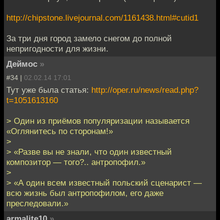
http://chipstone.livejournal.com/1161438.html#cutid1
За три дня город замело снегом до полной
непригодности для жизни.
Деймос
»
#34 |
02.02.14 17:01
Тут уже была статья:
http://oper.ru/news/read.php?
t=1051613160
> Один из приёмов популяризации называется
«Оглянитесь по сторонам!»
>
> «Разве вы не знали, что один известный
композитор — того?.. антропофил.»
>
> «А один всем известный польский сценарист —
всю жизнь был антропофилом, его даже
преследовали.»
armalite10
»