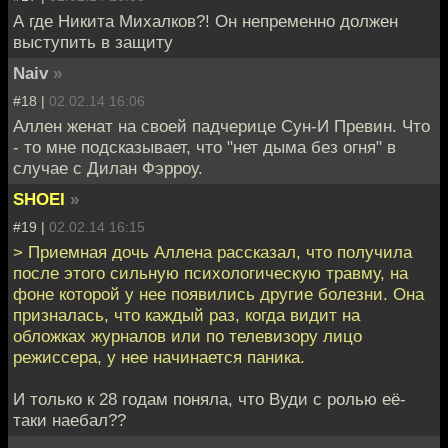
А где Никита Михалков?! Он непременно должен
выступить в защиту
Naiv
»
#18 |
02.02.14 16:06
Аллен женат на своей падчерице Сун-И Превин. Что
- то мне подсказывает, что "нет дыма без огня" в
случае с Дилан Фэрроу.
SHOEI
»
#19 |
02.02.14 16:15
> Приемная дочь Аллена рассказал, что получила
после этого сильную психологическую травму, на
фоне которой у нее появились другие болезни. Она
призналась, что каждый раз, когда видит на
обложках журналов или по телевизору лицо
режиссера, у нее начинается паника.
И только к 28 годам поняла, что Вуди с ролью её-
таки наебал??