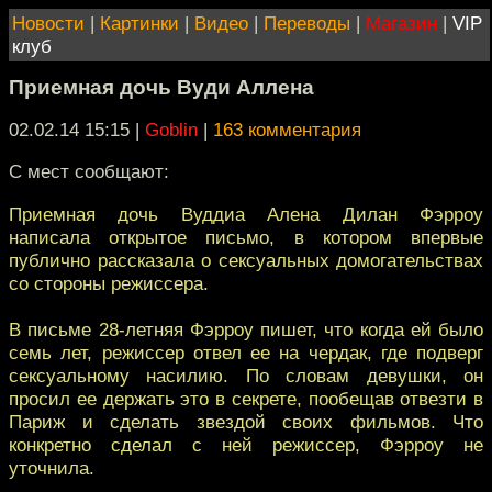
Новости
|
Картинки
|
Видео
|
Переводы
|
Магазин
|
VIP
клуб
Приемная дочь Вуди Аллена
02.02.14 15:15
|
Goblin
|
163 комментария
С мест сообщают:
Приемная дочь Вуддиа Алена Дилан Фэрроу
написала открытое письмо, в котором впервые
публично рассказала о сексуальных домогательствах
со стороны режиссера.
В письме 28-летняя Фэрроу пишет, что когда ей было
семь лет, режиссер отвел ее на чердак, где подверг
сексуальному насилию. По словам девушки, он
просил ее держать это в секрете, пообещав отвезти в
Париж и сделать звездой своих фильмов. Что
конкретно сделал с ней режиссер, Фэрроу не
уточнила.