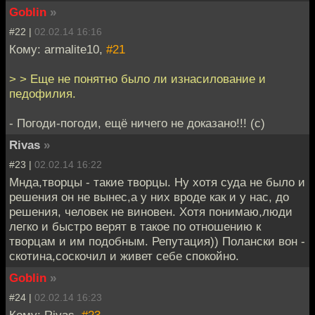
Goblin
»
#22 |
02.02.14 16:16
Кому: armalite10,
#21
> > Еще не понятно было ли изнасилование и
педофилия.
- Погоди-погоди, ещё ничего не доказано!!! (с)
Rivas
»
#23 |
02.02.14 16:22
Мнда,творцы - такие творцы. Ну хотя суда не было и
решения он не вынес,а у них вроде как и у нас, до
решения, человек не виновен. Хотя понимаю,люди
легко и быстро верят в такое по отношению к
творцам и им подобным. Репутация)) Полански вон -
скотина,соскочил и живет себе спокойно.
Goblin
»
#24 |
02.02.14 16:23