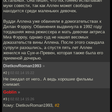
остальных. Она пишет, что постоянно испытывает
муки совести, так как Аллен может свободно
находится среди маленьких девочек.
Вудди Аллена уже обвиняли в домогательствах к
Дилан Фэрроу. Обвинения выдвинула в 1992 году
тогдашняя жена режиссера и мать девочки актриса
Миа Фэрроу, однако суд не нашел весомых
доказательств вины Аллена. После этого скандала
супруги разошлись, а спустя пять лет Аллен
женился на Суи-и-Превен, которая также была его
приемной дочерью.
DietkovRoman1993
»
#2 |
02.02.14 15:22
Не ожидал от него.. А ведь хорошие фильмы
снимает.
Goblin
»
#3 |
02.02.14 15:26
Кому: DietkovRoman1993,
#2