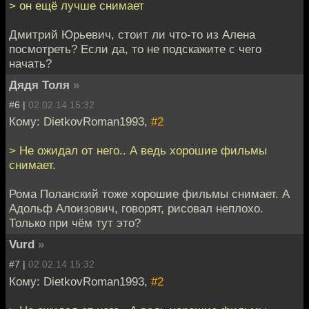
> он ещё лучше снимает
Дмитрий Юрьевич, стоит ли что-то из Алена
посмотреть? Если да, то не подскажите с чего
начать?
Дядя Толя
»
#6 |
02.02.14 15:32
Кому: DietkovRoman1993,
#2
> Не ожидал от него.. А ведь хорошие фильмы
снимает.
Рома Поланский тоже хорошие фильмы снимает. А
Адольф Алоизович, говорят, рисовал неплохо.
Только при чём тут это?
Vurd
»
#7 |
02.02.14 15:32
Кому: DietkovRoman1993,
#2