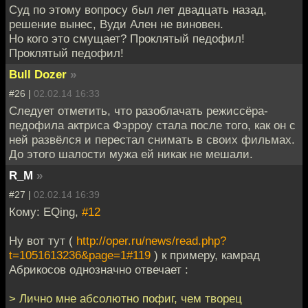
Суд по этому вопросу был лет двадцать назад,
решение вынес, Вуди Ален не виновен.
Но кого это смущает? Проклятый педофил!
Проклятый педофил!
Bull Dozer
»
#26 |
02.02.14 16:33
Следует отметить, что разоблачать режиссёра-
педофила актриса Фэрроу стала после того, как он с
ней развёлся и перестал снимать в своих фильмах.
До этого шалости мужа ей никак не мешали.
R_M
»
#27 |
02.02.14 16:39
Кому: EQing,
#12
Ну вот тут (
http://oper.ru/news/read.php?
t=1051613236&page=1#119
) к примеру, камрад
Абрикосов однозначно отвечает :
> Лично мне абсолютно пофиг, чем творец