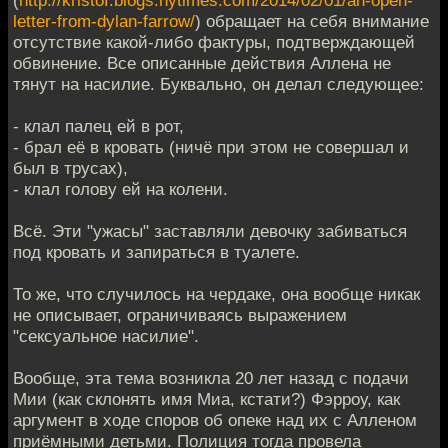
(
http://kristof.blogs.nytimes.com/2014/02/01/an-open-
letter-from-dylan-farrow/
) обращает на себя внимание
отсутствие какой-либо фактуры, подтверждающей
обвинение. Все описанные действия Аллена не
тянут на насилие. Буквально, он делал следующее:
- клал палец ей в рот,
- брал её в кровать (ничё при этом не совершал и
был в трусах),
- клал голову ей на колени.
Всё. Эти "ужасы" заставляли девочку забиваться
под кровать и запираться в туалете.
То же, что случилось на чердаке, она вообще никак
не описывает, ограничиваясь выражением
"сексуальное насилие".
Вообще, эта тема возникла 20 лет назад с подачи
Мии (как склонять имя Миа, кстати?) Фэрроу, как
аргумент в ходе споров об опеке над их с Алленом
приёмными детьми. Полиция тогда провела