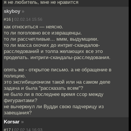
я не любитель, мне не нравится
skyboy
»
#16 |
02.02.14 15:56
как относиться — неясно.
то ли поголовно все извращенцы.
то ли рассчетливые… ммм, выдумщики.
то ли масса охочих до интриг-скандалов-
расследований и толпа желающих все это
проделать. интриги-скандалы-расследования.
опять же - открытое письмо. а не обращение в
полицию.
это эксгибиционизм такой или на самом деле
задача и была "рассказать всем"?
не было ли в последнее время ссор между
фигурантами?
не вычеркнул ли Вудди свою падчерицу из
завещания?
Korsar
»
#17 |
02.02.14 16:03