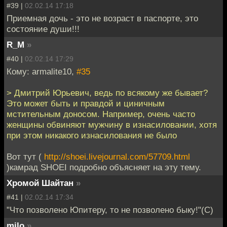
#39 |
02.02.14 17:18
Приемная дочь - это не возраст в паспорте, это
состояние души!!!
R_M
»
#40 |
02.02.14 17:29
Кому: armalite10,
#35
> Дмитрий Юрьевич, ведь по всякому же бывает?
Это может быть и правдой и циничным
мстительным доносом. Например, очень часто
женщины обвиняют мужчину в изнасиловании, хотя
при этом никакого изнасилования не было
Вот тут (
http://shoei.livejournal.com/57709.html
)камрад SHOEI подробно объясняет на эту тему.
Хромой Шайтан
»
#41 |
02.02.14 17:34
"Что позволено Юпитеру, то не позволено быку!"(С)
milo
»