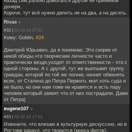
назад сексуально домогался другой её приёмной
дочери.
Короче, тут всё нужно делить не на два, а на десять.
Rivas
»
#32 |
02.02.14 17:01
Кому: Goblin,
#24
Дмитрий Юрьевич, да я понимаю. Это скорее от
некой обиды,что творческие личности часто и
практически везде,уходят от ответственности - это с
одной стороны. А с другой, тут же выплывет группу
граждан, которой по той же логике, начнет обвинять
всех, от Сталина до Петра Первого, мол хоть суда и
не было, но они нам тоже не нравятся и есть пару
человек который заявят что от них пострадали. Даже
от Петра)
eugene107
»
#33 |
02.02.14 17:01
Извините, что влезаю в культурную дискуссию, но в
Ростове караул, что творится (многа фоток):