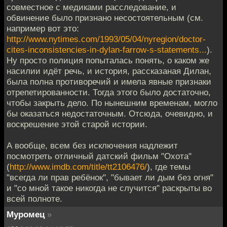
совместное с медиками расследование, и
обвинение было признано несостоятельным (см.
например вот это:
http://www.nytimes.com/1993/05/04/nyregion/doctor-
cites-inconsistencies-in-dylan-farrow-s-statements...
).
Ну просто полиция попыталась понять, о каком же
насилии идёт речь, и история, рассказаная Дилан,
была полна противоречий и имела явные признаки
отрепетированности. Тогда этого было достаточно,
чтобы закрыть дело. По нынешним временам, могло
бы оказаться недостаточным. Отсюда, очевидно, и
воскрешение этой старой истории.
А вообще, всем без исключения надлежит
посмотреть отличный датский фильм "Охота"
(
http://www.imdb.com/title/tt2106476/
), где темы
"всегда ли прав ребёнок", "бывает ли дым без огня"
и "со мной такое никогда не случится" раскрыты во
всей полноте.
Муромец
»