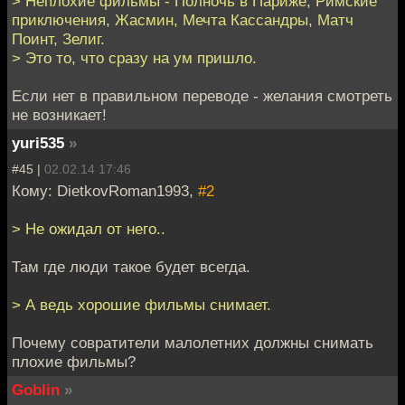
> Неплохие фильмы - Полночь в Париже, Римские
приключения, Жасмин, Мечта Кассандры, Матч
Поинт, Зелиг.
> Это то, что сразу на ум пришло.
Если нет в правильном переводе - желания смотреть
не возникает!
yuri535
»
#45 |
02.02.14 17:46
Кому: DietkovRoman1993,
#2
> Не ожидал от него..
Там где люди такое будет всегда.
> А ведь хорошие фильмы снимает.
Почему совратители малолетних должны снимать
плохие фильмы?
Goblin
»