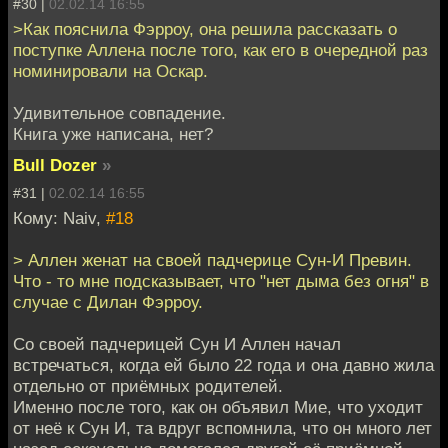
#30 |
02.02.14 16:55
>Как пояснила Фэрроу, она решила рассказать о
поступке Аллена после того, как его в очередной раз
номинировали на Оскар.
Удивительное совпадение.
Книга уже написана, нет?
Bull Dozer
»
#31 |
02.02.14 16:55
Кому: Naiv,
#18
> Аллен женат на своей падчерице Сун-И Превин.
Что - то мне подсказывает, что "нет дыма без огня" в
случае с Дилан Фэрроу.
Со своей падчерицей Сун И Аллен начал
встречаться, когда ей было 22 года и она давно жила
отдельно от приёмных родителей.
Именно после того, как он объявил Мие, что уходит
от неё к Сун И, та вдруг вспомнила, что он много лет