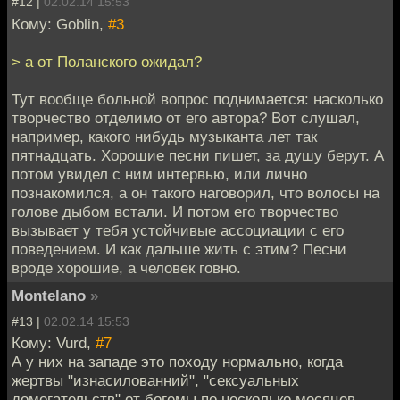
#12 |
02.02.14 15:53
Кому: Goblin,
#3
> а от Поланского ожидал?
Тут вообще больной вопрос поднимается: насколько
творчество отделимо от его автора? Вот слушал,
например, какого нибудь музыканта лет так
пятнадцать. Хорошие песни пишет, за душу берут. А
потом увидел с ним интервью, или лично
познакомился, а он такого наговорил, что волосы на
голове дыбом встали. И потом его творчество
вызывает у тебя устойчивые ассоциации с его
поведением. И как дальше жить с этим? Песни
вроде хорошие, а человек говно.
Montelano
»
#13 |
02.02.14 15:53
Кому: Vurd,
#7
А у них на западе это походу нормально, когда
жертвы "изнасилованний", "сексуальных
домогательств" от богемы по несколько месяцев,