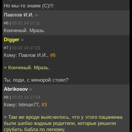
Но мы-то знаем (С)!!!
Павлов И.И.
»
#6 |
03.02.14 17:11
Конченый. Мразь.
Digger
»
#7 |
03.02.14 17:21
Кому: Павлов И.И.,
#6
> Конченый. Мразь.
Ты, поди, с менорой стоял?
Abrikosov
»
#8 |
03.02.14 17:54
Кому: hitman77,
#3
> Там же вроде выяснилось, что у этого пацаненка
были шибко жадные родители, которые решили
срубить бабла по легкому.