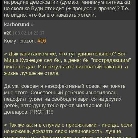
на родине демократии (думаю, минимум пятнашка),
но сколько Вуди отсидит (+ процесс и прочее)? Т.е.
не видно, что бы его наказать хотели.
karborund
»
#20 |
03.02.14 23:07
Кому: biozon,
#16
> Дык капитализм же, что тут удивительного? Вот
Миша Кузнецов сел бы, а денег бы "пострадавшим"
никто не дал. И в результате виноватый наказан, а
жизнь лучше не стала.
Да уж, совсем я неэффективный совок, не понять
мне этого. Собственный ребенок изнасилован,
педофил гуляет на свободе и зарится на других
детей, зато душу тебе греют миллионов 10
долларов, PROFIT!!!
> Так же как и в случае с присяжными - иногда, если
не можешь доказать свою невиновность, лучше
согласиться с обвинителем на пяток лет тюрьмы до