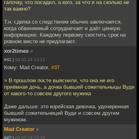
галочку, что посадил, а кого, за что и на сколько не
так важно?
Т.н. сделка со следствием обычно заключается,
когда обвиняемый сотрудничает и даёт ценную
информацию. Каждому первому скостить срок на
ровном месте не предлагают.
xor2times
»
#41 |
04.02.14 13:12
Кому: Mad Creator,
#37
> В прошлом посте выяснили, что она не его
приёмная дочь, а дочка бывшей сожительныцы Вуди
от какого-то совсем другого мужика
Даже дальше: это корейская девочка, удочеренная
бывшей сожительнецей Вуди и совсем другим
мужиком.
Mad Creator
»
#42 |
04.02.14 13:16