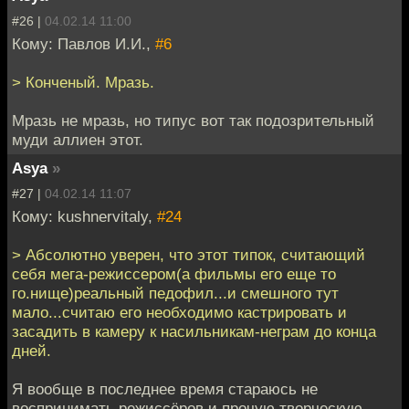
#26 |
04.02.14 11:00
Кому: Павлов И.И.,
#6
> Конченый. Мразь.
Мразь не мразь, но типус вот так подозрительный
муди аллиен этот.
Asya
»
#27 |
04.02.14 11:07
Кому: kushnervitaly,
#24
> Абсолютно уверен, что этот типок, считающий
себя мега-режиссером(а фильмы его еще то
го.нище)реальный педофил...и смешного тут
мало...считаю его необходимо кастрировать и
засадить в камеру к насильникам-неграм до конца
дней.
Я вообще в последнее время стараюсь не
воспринимать режиссёров и прочую творческую