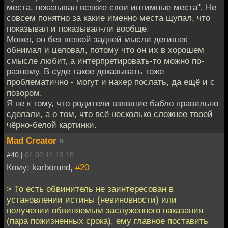
места, показывал всякие свои интимные места". Не
совсем понятно за какие именно места щупал, что
показывал и показывал-ли вообще.
Может, он без всякой задней мысли детишек
обнимал и целовал, потому что он их в хорошем
смысле любит, а интерпретировать-то можно по-
разному. В суде такое доказывать тоже
проблематично - могут и нахер послать, да ещё и с
позором.
Я не к тому, что родители взявшие бабло правильно
сделали, а о том, что всё несколько сложнее твоей
чёрно-белой картинки.
Mad Creator
»
#40 |
04.02.14 13:10
Кому: karborund,
#20
> То есть обвинитель не заинтересован в
установлении истины (невиновности) или
получении обвиняемым заслуженного наказания
(пара пожизненных срока), ему главное поставить