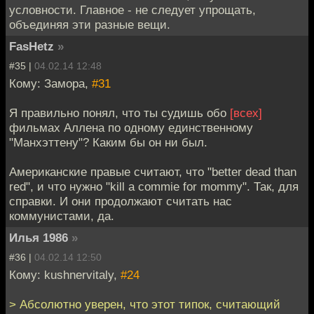
условности. Главное - не следует упрощать,
объединяя эти разные вещи.
FasHetz
»
#35 |
04.02.14 12:48
Кому: Замора,
#31
Я правильно понял, что ты судишь обо
[всех]
фильмах Аллена по одному единственному
"Манхэттену"? Каким бы он ни был.
Американские правые считают, что "better dead than
red", и что нужно "kill a commie for mommy". Так, для
справки. И они продолжают считать нас
коммунистами, да.
Илья 1986
»
#36 |
04.02.14 12:50
Кому: kushnervitaly,
#24
> Абсолютно уверен, что этот типок, считающий