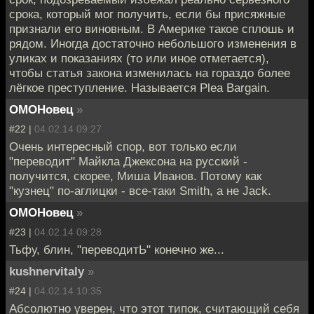
срока, который мог получить, если бы присяжные
признали его виновным. В Америке такое сплошь и
рядом. Иногда достаточно небольшого изменения в
уликах и показаниях (то или иное отметается),
чтобы статья закона изменилась на гораздо более
лёгкое преступление. Называется Plea Bargain.
ОМОНовец
»
#22 |
04.02.14 09:27
Очень интересный спор, вот только если
"переводит" Майкла Джексона на русский -
получится, скорее, Миша Иванов. Потому как
"кузнец" по-аглицки - все-таки Smith, а не Jack.
ОМОНовец
»
#23 |
04.02.14 09:28
Тьфу, блин, "переводитЬ" конечно же...
kushnervitaly
»
#24 |
04.02.14 10:35
Абсолютно уверен, что этот типок, считающий себя