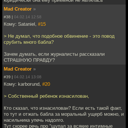
Mad Creator
»
#38 |
04.02.14 12:58
Кому: Sataniel,
#15
> Не думал, что подобное обвинение - это повод
срубить много бабла?
Зачем думать, если журналисты рассказали
СТРАШНУЮ ПРАВДУ?
Mad Creator
»
#39 |
04.02.14 13:08
Кому: karborund,
#20
> Собственный ребенок изнасилован,
Кто сказал, что изнасилован? Если есть такой факт,
то тут и отжать бабла за моральный ущерб можно, и
насильника упечь надолго.
Тут скорее речь про "щупал за всякие интимные