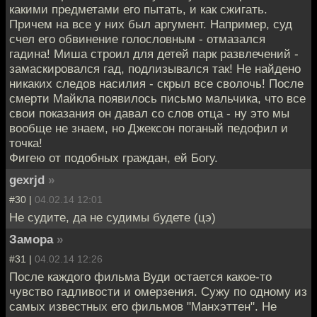
какими предметами его пытать, и как сжигать.
Причем на все у них был аргумент. Например, суд
счел его обвинение голословным - отмазался
гадина! Миша строил для детей парк развлечений -
замаскировался гад, подлизывался так! Не найдено
никаких следов насилия - скрыл все сволочь! После
смерти Майкла появилось письмо мальчика, что все
свои показания он давал со слов отца - ну это мы
вообще не знаем, но Джексон поганый педофил и
точка!
Фигею от подобных граждан, ей Богу.
gexrjd
»
#30 |
04.02.14 12:01
Не судите, да не судимы будете (цэ)
Замора
»
#31 |
04.02.14 12:26
После каждого фильма Вуди остается какое-то
чувство гадливости и омерзения. Сужу по одному из
самых известных его фильмов "Манхэттен". Не