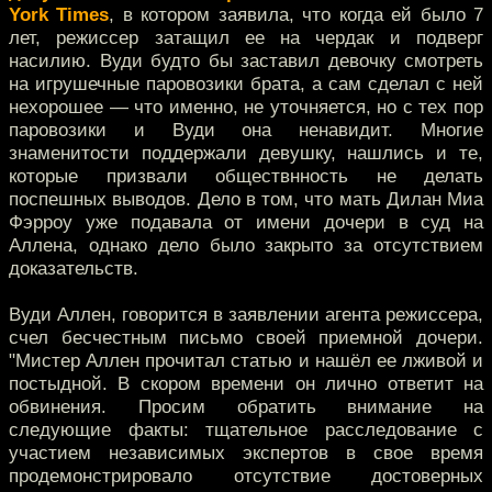
York Times
, в котором заявила, что когда ей было 7
лет, режиссер затащил ее на чердак и подверг
насилию. Вуди будто бы заставил девочку смотреть
на игрушечные паровозики брата, а сам сделал с ней
нехорошее — что именно, не уточняется, но с тех пор
паровозики и Вуди она ненавидит. Многие
знаменитости поддержали девушку, нашлись и те,
которые призвали обществнность не делать
поспешных выводов. Дело в том, что мать Дилан Миа
Фэрроу уже подавала от имени дочери в суд на
Аллена, однако дело было закрыто за отсутствием
доказательств.
Вуди Аллен, говорится в заявлении агента режиссера,
счел бесчестным письмо своей приемной дочери.
"Мистер Аллен прочитал статью и нашёл ее лживой и
постыдной. В скором времени он лично ответит на
обвинения. Просим обратить внимание на
следующие факты: тщательное расследование с
участием независимых экспертов в свое время
продемонстрировало отсутствие достоверных