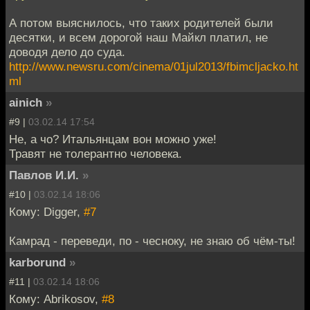
А потом выяснилось, что таких родителей были
десятки, и всем дорогой наш Майкл платил, не
доводя дело до суда.
http://www.newsru.com/cinema/01jul2013/fbimcljacko.ht
ml
ainich
»
#9 |
03.02.14 17:54
Не, а чо? Итальянцам вон можно уже!
Травят не толерантно человека.
Павлов И.И.
»
#10 |
03.02.14 18:06
Кому: Digger,
#7
Камрад - переведи, по - чесноку, не знаю об чём-ты!
karborund
»
#11 |
03.02.14 18:06
Кому: Abrikosov,
#8