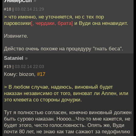
УниверСол
»
#18 |
03.02.14 21:29
> что именно, не уточняется, но с тех пор
паровозики
[, чердаки, брата]
и Вуди она ненавидит.
Извините.
Действо очень похоже на процедуру "гнать беса".
Sataniel
»
#19 |
03.02.14 22:03
Кому: biozon,
#17
> В любом случае, надеюсь, виновный будет
наказан независимо от того, виноват ли Аллен, или
это клевета со стороны дочурки.
Тут я полностью согласен, конечно виновный должен
быть сурово наказан. Ноооо...Что-то мне кажется, не
будет этого, чисто голословность. Опять же, Вуди
почти 80 лет, не знаю как там сажают за педофилию