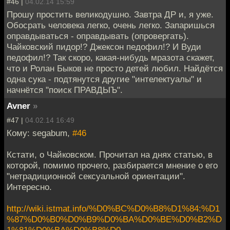
#46 |
04.02.14 15:59
Прошу простить великодушно. Завтра ДР и, я уже.
Обосрать человека легко, очень легко. Запаришься
оправдываться - оправдывать (опровергать).
Чайковский пидор!? Джексон педофил!? И Вуди
педофил!? Так скоро, какая-нибудь мразота скажет,
что и Ролан Быков не просто детей любил. Найдётся
одна сука - подтянутся другие "интелектуалы" и
начнётся "поиск ПРАВДЫЪ".
Avner
»
#47 |
04.02.14 16:49
Кому: segabum,
#46
Кстати, о Чайковском. Прочитал на днях статью, в
которой, помимо прочего, разбирается мнение о его
"нетрадиционной сексуальной ориентации".
Интересно.
http://wiki.istmat.info/%D0%BC%D0%B8%D1%84:%D1
%87%D0%B0%D0%B9%D0%BA%D0%BE%D0%B2%D