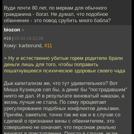
Вуди почти 80 лет, по меркам для обычного
гражданина - богат. Не думал, что подобное
обвинение - это повод срубить много бабла?
biozon
»
#16 |
03.02.14 21:09
Кому: karborund,
#11
> Ну и естественно убитые горем родители брали
деньги лишь для того, чтобы поправить
пошатнувшееся психическое здоровье своего чада
Дык капитализм же, что тут удивительного? Вот
Миша Кузнецов сел бы, а денег бы "пострадавшим"
никто не дал. И в результате виноватый наказан, а
жизнь лучше не стала. По сему процветает
урегулирование подобных конфликтов деньгами.
Причём, заметьте, точно так же как и в случае со
сделкой о признании вины с обвинителем, это
совершенно не означает, что персонаж реально
виноват в преступлении. Просто в случае, если