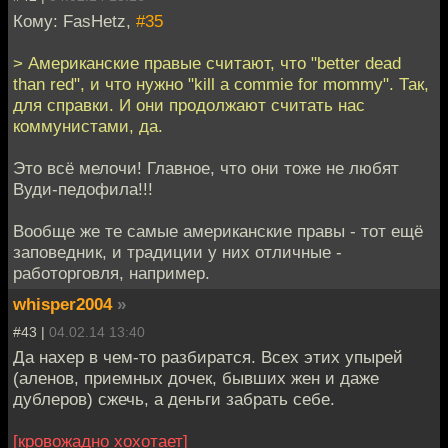
Кому: FasHetz,
#35
> Американские правые считают, что "better dead
than red", и что нужно "kill a commie for mommy". Так,
для справки. И они продолжают считать нас
коммунистами, да.
Это всё мелочи! Главное, что они тоже не любят
Вуди-педофила!!!
Вообще же те самые американские правы - тот ещё
заповедник, и традиции у них отличные -
работорговля, например.
whisper2004
»
#43 |
04.02.14 13:40
Да нахер в чем-то разбиратся. Всех этих упырей
(аленов, приемных дочек, бывших жен и даже
дублеров) сжечь, а деньги забрать себе.
[кровожадно хохотает]