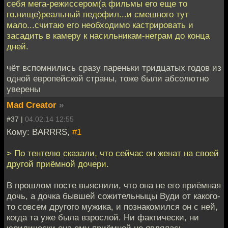
себя мега-режиссером(а фильмы его еще то
го.нище)реальный педофил...и смешного тут
мало...считаю его необходимо кастрировать и
засадить в камеру к насильникам-неграм до конца
дней.
чёт вспомнились сразу пареньки тридцатых годов из
одной европейской страны, тоже были абсолютно
уверены
Mad Creator
»
#37 |
04.02.14 12:55
Кому: BARRRS,
#1
> По тентелю сказали, что сейчас он женат на своей
другой приёмной дочери.
В прошлом посте выяснили, что она не его приёмная
дочь, а дочка бывшей сожительныцы Вуди от какого-
то совсем другого мужика, и познакомился он с ней,
когда та уже была взрослой. Ни фактически, ни
юридически она ему приёмной не являлась