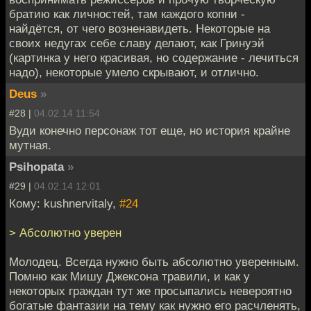
братию как личностей, там каждого копни -
найдётся, от чего возненавидеть. Некоторые на
своих недугах себе славу делают, как Гринуэй
(картинка у него красивая, но содержание - лечиться
надо), некоторые умело скрывают, и отлично.
Deus
»
#28 |
04.02.14 11:54
Вуди конечно персонаж тот еще, но история крайне
мутная.
Psihopata
»
#29 |
04.02.14 12:01
Кому: kushnervitaly,
#24
> Абсолютно уверен
Молодец. Всегда нужно быть абсолютно уверенным.
Помню как Мишу Джексона травили, и как у
некоторых граждан тут же просыпались невероятно
богатые фантазии на тему как нужно его расчленять,