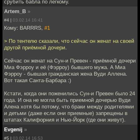
срубить бабла по легкому.
Artem_B
»
#4 |
03.02.14 16:41
Кому: BARRRS,
#1
> По тентелю сказали, что сейчас он женат на своей
другой приёмной дочери.
Сейчас он женат на Сун-и Превен - приёмной дочери
Миа Фэрроу и её (Фэрроу) бывшего мужа. А Миа
Фэрроу - бывшая гражданская жена Вуди Аллена.
Вот такая Санта-Барбара :)
Кстати, когда они поженились Сун-и Превен было 24
года. И она не могла быть приемной дочерью Вуди
Алена хотя бы потому, что браки между родителями
и детьми (даже если они приемные) запрещены в
штатах Калифорния и Нью-Йорк (где они живут).
Evgenij
»
#5 |
03.02.14 16:53