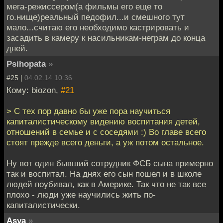
мега-режиссером(а фильмы его еще то
го.нище)реальный педофил...и смешного тут
мало...считаю его необходимо кастрировать и
засадить в камеру к насильникам-неграм до конца
дней.
Psihopata
»
#25 |
04.02.14 10:36
Кому: biozon,
#21
> С тех пор давно бы уже пора научиться
капиталистическому видению воспитания детей,
отношений в семье и с соседями :) Во главе всего
стоят прежде всего деньги, а уж потом остальное.
Ну вот один бывший сотрудник ФСБ сына примерно
так и воспитал. На днях его сын пошел и в школе
людей поубивал, как в Америке. Так что не так все
плохо - люди уже научились жить по-
капиталистически.
Asya
»