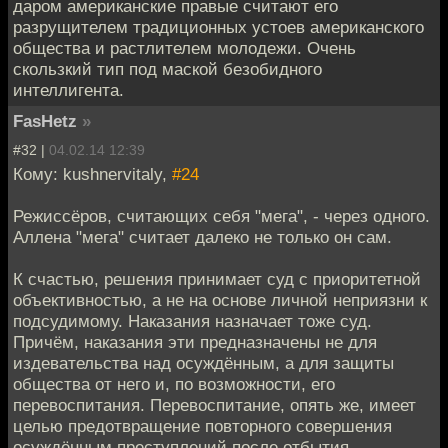
даром американские правые считают его
разрущителем традиционных устоев американского
общества и растлителем молодежи. Очень
скользкий тип под маской безобидного
интеллигента.
FasHetz
»
#32 |
04.02.14 12:39
Кому: kushnervitaly,
#24
Режиссёров, считающих себя "мега", - через одного.
Аллена "мега" считает далеко не только он сам.
К счастью, решения принимает суд с приоритетной
объективностью, а не на основе личной неприязни к
подсудимому. Наказания назначает тоже суд.
Причём, наказания эти предназначены не для
издевательства над осуждённым, а для защиты
общества от него и, по возможности, его
перевоспитания. Перевоспитание, опять же, имеет
целью предотвращение повторного совершения
осуждённым преступлений после отбытия