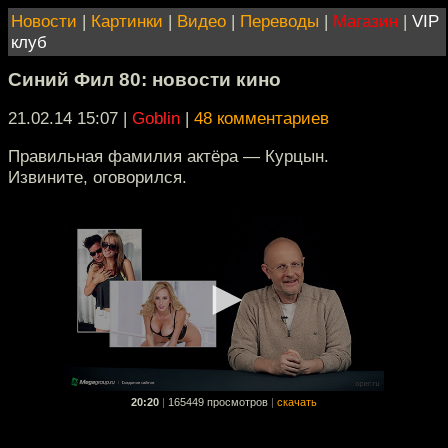
Новости
|
Картинки
|
Видео
|
Переводы
|
Магазин
|
VIP
клуб
Синий Фил 80: новости кино
21.02.14 15:07
|
Goblin
|
48 комментариев
Правильная фамилия актёра — Курцын.
Извините, оговорился.
20:20
|
165449 просмотров
|
скачать