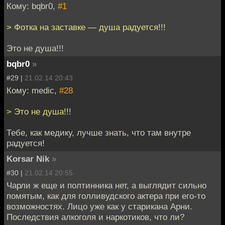
Кому: bqbr0,
#1
> Фотка на заставке — душа радуется!!!
Это не душа!!!
bqbr0
»
#29 |
21.02.14 20:43
Кому: medic,
#28
> Это не душа!!!
Тебе, как медику, лучше знать, что там внутре
радуется!
Korsar Nik
»
#30 |
21.02.14 20:55
Чарли ж еще и полтинника нет, а выглядит сильно
помятым, как для голливудского актера при его-то
возможностях. Лицо уже как у старикана Арни.
Последствия алкоголя и наркотиков, что ли?