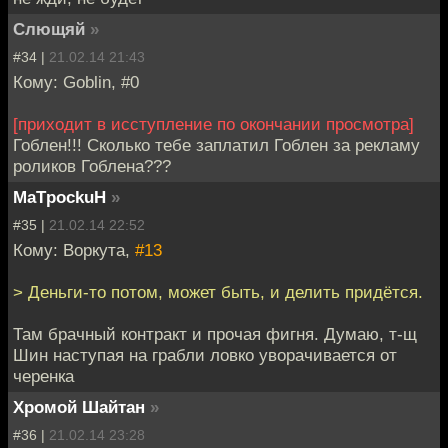
Слющяй
»
#34 |
21.02.14 21:43
Кому: Goblin, #0
[приходит в исступление по окончании просмотра]
Гоблен!!! Сколько тебе заплатил Гоблен за рекламу
роликов Гоблена???
MaTpockuH
»
#35 |
21.02.14 22:52
Кому: Воркута,
#13
> Деньги-то потом, может быть, и делить придётся.
Там брачный контракт и прочая фигня. Думаю, т-щ
Шин наступая на грабли ловко уворачивается от
черенка
Хромой Шайтан
»
#36 |
21.02.14 23:28