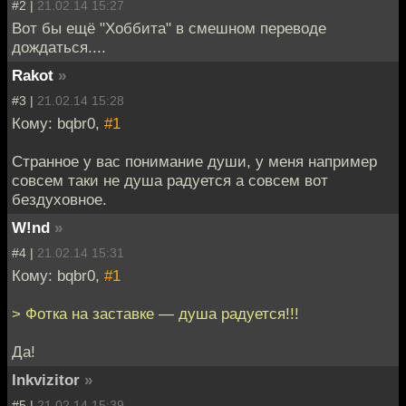
#2 |
21.02.14 15:27
Вот бы ещё "Хоббита" в смешном переводе
дождаться....
Rakot
»
#3 |
21.02.14 15:28
Кому: bqbr0,
#1
Странное у вас понимание души, у меня например
совсем таки не душа радуется а совсем вот
бездуховное.
W!nd
»
#4 |
21.02.14 15:31
Кому: bqbr0,
#1
> Фотка на заставке — душа радуется!!!
Да!
Inkvizitor
»
#5 |
21.02.14 15:39