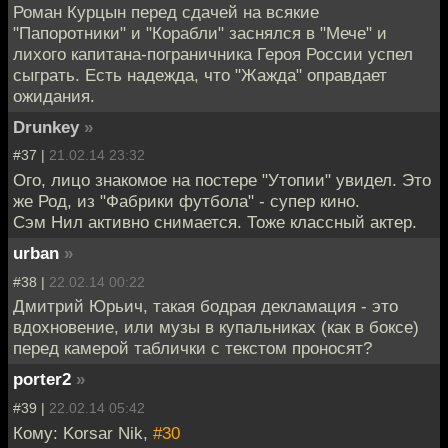
Роман Курцын перед сдачей на всякие
"Папоротники" и "Корабли" заснялся в "Мече" и
лихого капитана-пограничника Героя России успел
сыграть. Есть надежда, что "Жажда" оправдает
ожидания.
Drunkey
»
#37 |
21.02.14 23:32
Ого, лицо знакомое на постере "Утопии" увидел. Это
же Род, из "Фабрики футбола" - супер кино.
Сэм Нил активно снимается. Тоже классный актер.
urban
»
#38 |
22.02.14 00:22
Дмитрий Юрьич, такая бодрая декламация - это
вдохновение, или музы в купальниках (как в боксе)
перед камерой таблички с текстом проносят?
porter2
»
#39 |
22.02.14 05:42
Кому: Korsar Nik,
#30