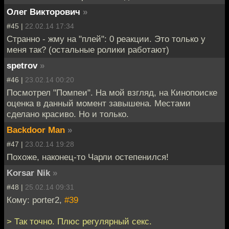
Олег Викторович
»
#45 |
22.02.14 17:34
Странно - жму на "плей": 0 реакции. Это только у
меня так? (остальные ролики работают)
spetrov
»
#46 |
23.02.14 00:20
Посмотрел "Помпеи". На мой взгляд, на Кинопоиске
оценка в данный момент завышена. Местами
сделано красиво. Но и только.
Backdoor Man
»
#47 |
23.02.14 19:28
Похоже, наконец-то Чарли остепенился!
Korsar Nik
»
#48 |
25.02.14 09:31
Кому: porter2,
#39
> Так точно. Плюс регулярный секс.