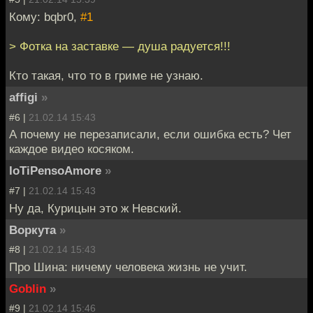
Кому: bqbr0,
#1
> Фотка на заставке — душа радуется!!!
Кто такая, что то в гриме не узнаю.
affigi
»
#6 |
21.02.14 15:43
А почему не перезаписали, если ошибка есть? Чет
каждое видео косяком.
IoTiPensoAmore
»
#7 |
21.02.14 15:43
Ну да, Курицын это ж Невский.
Воркута
»
#8 |
21.02.14 15:43
Про Шина: ничему человека жизнь не учит.
Goblin
»
#9 |
21.02.14 15:46