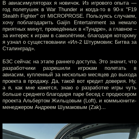
В авиасимуляторах я новичок. Из игрового опыта —
год полетушек в War Thunder и когда-то в 90-х "F19
Stealth Fighter" от MICROPROSE. Пользуясь случаем,
хочу поблагодарить Gaijin Entertainment за немало
приятных минут, проведённых в «Тундре», а главное –
за интерес к играм в самолётики, благодаря которому
я узнал о существовании «Ил-2 Штурмовик: Битва за
Сталинград».
БЗС сейчас на этапе раннего доступа. Это значит, что
разработчики разрешили игрокам полетать в
авиасим, купленный за несколько месяцев до выхода
проекта в продажу. Да, такой вот кредит доверия. Ну,
а я, как мне кажется, знаю о разработке игры чуть
больше среднего благодаря паре бесед с продюсером
проекта Альбертом Жильцовым (Loft), и коммьюнити-
менеджером Андреем Шумаковым (Zak)...