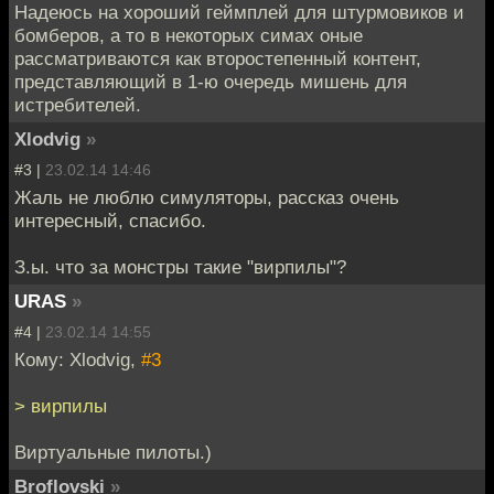
Надеюсь на хороший геймплей для штурмовиков и
бомберов, а то в некоторых симах оные
рассматриваются как второстепенный контент,
представляющий в 1-ю очередь мишень для
истребителей.
Xlodvig
»
#3 |
23.02.14 14:46
Жаль не люблю симуляторы, рассказ очень
интересный, спасибо.
З.ы. что за монстры такие "вирпилы"?
URAS
»
#4 |
23.02.14 14:55
Кому: Xlodvig,
#3
> вирпилы
Виртуальные пилоты.)
Broflovski
»