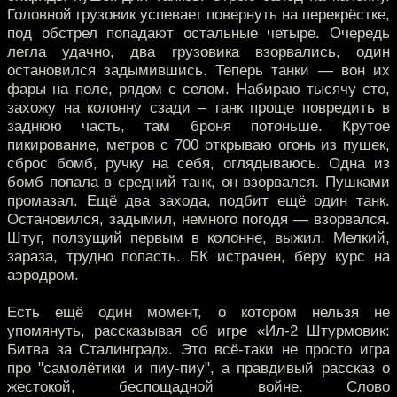
Головной грузовик успевает повернуть на перекрёстке,
под обстрел попадают остальные четыре. Очередь
легла удачно, два грузовика взорвались, один
остановился задымившись. Теперь танки — вон их
фары на поле, рядом с селом. Набираю тысячу сто,
захожу на колонну сзади – танк проще повредить в
заднюю часть, там броня потоньше. Крутое
пикирование, метров с 700 открываю огонь из пушек,
сброс бомб, ручку на себя, оглядываюсь. Одна из
бомб попала в средний танк, он взорвался. Пушками
промазал. Ещё два захода, подбит ещё один танк.
Остановился, задымил, немного погодя — взорвался.
Штуг, ползущий первым в колонне, выжил. Мелкий,
зараза, трудно попасть. БК истрачен, беру курс на
аэродром.
Есть ещё один момент, о котором нельзя не
упомянуть, рассказывая об игре «Ил-2 Штурмовик:
Битва за Сталинград». Это всё-таки не просто игра
про "самолётики и пиу-пиу", а правдивый рассказ о
жестокой, беспощадной войне. Слово