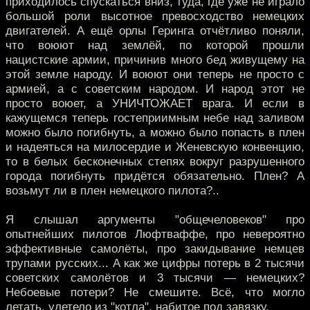
приходилось спускаться вниз, туда, где уже не играло
большой роли высотное превосходство немецких
двигателей. А ещё орлы Геринга отчётливо поняли,
что воюют над землёй, по которой прошли
нацистские армии, причинив много бед живущему на
этой земле народу. И воюют они теперь не просто с
армией, а с советским народом. И народ этот не
просто воюет, а УНИЧТОЖАЕТ врага. И если в
кажущемся теперь гостеприимным небе над заливом
можно было погибнуть, а можно было попасть в плен
и надеяться на милосердие и Женевскую конвенцию,
то в белых бесконечных степях вокруг разрушенного
города погибнуть придётся обязательно. Плен? А
возьмут ли в плен немецкого пилота?..
Я слышал аргументы "общечеловеков" про
опытнейших пилотов Люфтваффе, про невероятно
эффективные самолёты, про закидывание немцев
трупами русских... А как же цифры потерь в 2 тысячи
советских самолётов и 3 тысячи — немецких?
Небоевые потери? Не смешите. Всё, что могло
летать, улетело из "котла", набитое под завязку.