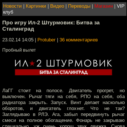
Новости
|
Картинки
|
Видео
|
Переводы
|
Магазин
|
VIP
клуб
Про игру Ил-2 Штурмовик: Битва за
Сталинград
23.02.14 14:05
|
Protuber
|
36 комментариев
Пробный вылет
ЛаГГ стоит на полосе. Двигатель прогрет, но
выключен. Рычаг тяги на себя, РПО на себя, оба
радиатора закрыть. Запуск. Винт делает насколько
оборотов, и двигатель глохнет. Что не так?
Заглядываю в РЛЭ. Ага, забыл передвинуть рычаг
смеси на полное обогащение. Фонарь не закрываю
специально, уж очень хорош звук движка. Снова