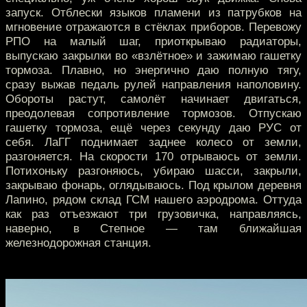
запуск. Отблески языков пламени из патрубков на
мгновение отражаются в стёклах приборов. Перевожу
РПО на малый шаг, приоткрываю радиаторы,
выпускаю закрылки во «взлётное» и зажимаю гашетку
тормоза. Плавно, но энергично даю полную тягу,
сразу выжав педаль рулей направления наполовину.
Обороты растут, самолёт начинает двигаться,
преодолевая сопротивление тормозов. Отпускаю
гашетку тормоза, ещё через секунду даю РУС от
себя. ЛаГГ поднимает заднее колесо от земли,
разгоняется. На скорости 170 отрываюсь от земли.
Потихоньку разгоняюсь, убираю шасси, закрыли,
закрываю фонарь, оглядываюсь. Под крылом деревня
Лапино, рядом склад ГСМ нашего аэродрома. Оттуда
как раз отъезжают три грузовичка, направляясь,
наверно, в Степное — там ближайшая
железнодорожная станция.