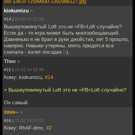
ost-136-0-72599600-1392986127.jpg
kiokumizu
»
#14 |
23.02.14 22:26
Вышеупомянутый Loft это не =FB=Loft случайно?
Если да - то игра может быть многообещающей.
Давненько я не брал в руки джойстик, лет 5 прошло,
наверно. Навыки утеряны, опять придется все
сначала - взлет-посадка :-).
Theo
»
#15 |
23.02.14 22:39
Кому: kiokumizu,
#14
> Вышеупомянутый Loft это не =FB=Loft случайно?
Он самый.
zeus--
»
#16 |
23.02.14 23:01
Кому: RhAF-dms,
#2