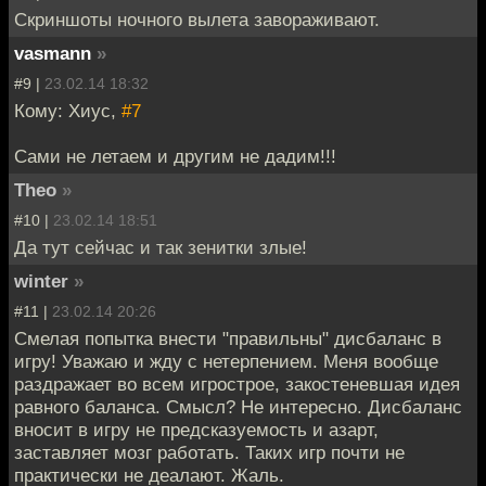
Скриншоты ночного вылета завораживают.
vasmann
»
#9 |
23.02.14 18:32
Кому: Хиус,
#7
Сами не летаем и другим не дадим!!!
Theo
»
#10 |
23.02.14 18:51
Да тут сейчас и так зенитки злые!
winter
»
#11 |
23.02.14 20:26
Смелая попытка внести "правильны" дисбаланс в
игру! Уважаю и жду с нетерпением. Меня вообще
раздражает во всем игрострое, закостеневшая идея
равного баланса. Смысл? Не интересно. Дисбаланс
вносит в игру не предсказуемость и азарт,
заставляет мозг работать. Таких игр почти не
практически не деалают. Жаль.