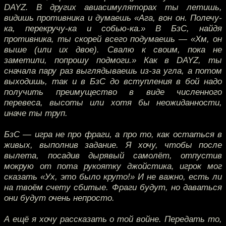
DAYZ. В других авиасимуляторах ты летишь,
видишь противника и думаешь «Ага, вон он. Полечу-
ка, перекручу-ка и собью-ка.» В БзС, найдя
противника, ты скорей всего подумаешь — «Хм, он
выше (или их двое). Свалю к своим, пока не
заметили, попрошу подмоги.» Как в DAYZ, ты
сначала пару раз выглядываешь из-за угла, а потом
выходишь, так и в БзС до вступления в бой надо
получить преимущество в виде численного
перевеса, высоты или хотя бы неожиданности,
иначе ты труп.
БзС — игра не про фраги, а про то, как остаться в
живых, выполнив задание. Я хочу, чтобы после
вылета, посадив дырявый самолёт, отпустив
мокрую от пота рукоятку джойстика, игрок мог
сказать «Ух, это было круто!» И не важно, есть ли
на твоём счету сбитые. Фраги будут, но даваться
они будут очень непросто.
А ещё я хочу рассказать о той войне. Передать то,