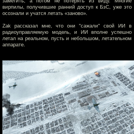
заметить, а потом не потерять из виду. Многие
вирпилы, получившие ранний доступ к БзС, уже это
осознали и учатся летать «заново».
Zak рассказал мне, что они "сажали" свой ИИ в
радиоуправляемую модель, и ИИ вполне успешно
летал на реальном, пусть и небольшом, летательном
аппарате.