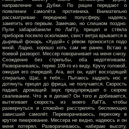
направление на Дубки. По рации передают о
появлении самолёта противника. Внимательно
рассматриваю переднюю полусферу, надеясь
заметить его первым. Замечаю, но слишком поздно.
Пули забарабанили по ЛаГГу, прицел и стёкла
приборов посекло осколками, свист ветра врывается в
дырявый фонарь. «Худой» с рёвом проносится подо
мной. Ладно, хорошо хоть сам не ранен. Встаю в
боевой разворот. Мессер поворачивает на меня снизу.
Схождение без стрельбы, оба недотягиваем.
Разворачиваясь, теряю 109-го из виду. Кручу головой,
ожидая его очередей. Ага, вот он, идёт восходящей
спиралью. Щас, я тебя… Пытаюсь задрать нос и
дотянуть прицел до фрица, не получается. Скорость
падает, дрожащий звук предупреждает о скором
сваливании. Что ж я делаю? Он того и добивается,
вытягивает скорость из моего ЛаГГа, чтобы
развернуться и спокойно расстрелять беспомощно
зависший самолёт. Переворачиваюсь, перехожу в
крутое пикирование. Мессера не видно, надеюсь и он
меня потерял. Разворачиваюсь, набираю высоту,