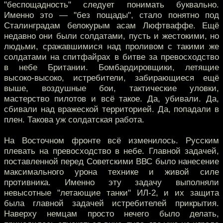
"беспощадность" следует понимать буквально.
Именно это — "без пощады", стало понятно под
Сталинградам белокурым асам Люфтваффе. Ещё
недавно они были солдатами, пусть и жестокими, но
людьми, сражавшимися над проливом с такими же
солдатами на спитфайрах в битве за превосходство
в небе Британии. Бомбардировщики, летящие
высоко-высоко, истребители, забирающиеся ещё
выше, воздушные бои, тактические уловки,
мастерство пилотов и всё такое. Да, убивали. Да,
сбивали над вражеской территорией. Да, попадали в
плен. Такова уж солдатская работа.
На Восточном фронте всё изменилось. Русским
плевать на превосходство в небе. Главной задачей,
поставленной перед Советскими ВВС было нанесение
максимального урона технике и живой силе
противника. Именно эту задачу выполняли
невысотные "летающие танки" ИЛ-2, и их защита
была главной задачей истребителей прикрытия.
Наверху немцам просто нечего было делать,