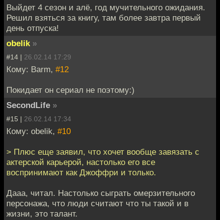
Выйдет 4 сезон и алё, год мучительного ожидания.
Решил взяться за книгу, там более завтра первый
день отпуска!
obelik
»
#14 |
26.02.14 17:29
Кому: Barm,
#12
Покидает он сериал не поэтому:)
SecondLife
»
#15 |
26.02.14 17:34
Кому: obelik,
#10
> Плюс еще заявил, что хочет вообще завязать с
актерской карьерой, настолько его все
воспринимают как Джоффри и только.
Дааа, читал. Настолько сыграть омерзительного
персонажа, что люди считают что ты такой и в
жизни, это талант.