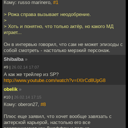
Кому: russo marinero,
#1
> Рожа справа вызывает неодобрение.
>
> Хоть и понятно, что только актёр, но какого МД
играет...
Он в интервью говорил, что сам не может эпизоды с
собой смотреть - настолько мерзкий персонаж.
Shibalba
»
#9 |
26.02.14 17:07
А как же трейлер из SP?
http://www.youtube.com/watch?v=IXIrCd8UpG8
obelik
»
#10 |
26.02.14 17:15
Кому: oberon27,
#8
Плюс еще заявил, что хочет вообще завязать с
актерской карьерой, настолько его все