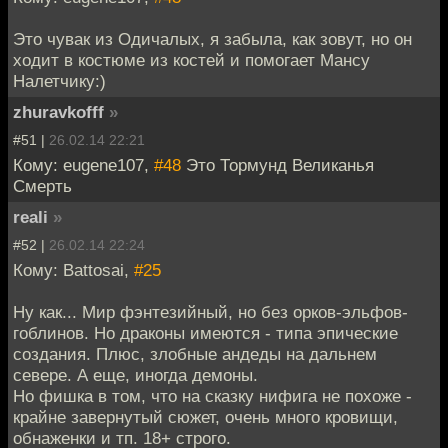
Это чувак из Одичалых, я забыла, как зовут, но он
ходит в костюме из костей и помогает Мансу
Налетчику:)
zhuravkofff
»
#51 |
26.02.14 22:21
Кому: eugene107,
#48
Это Тормунд Великанья
Смерть
reali
»
#52 |
26.02.14 22:24
Кому: Battosai,
#25
Ну как... Мир фэнтезийный, но без орков-эльфов-
гоблинов. Но драконы имеются - типа эпические
создания. Плюс, злобные андеды на дальнем
севере. А еще, иногда демоны.
Но фишка в том, что на сказку нифига не похоже -
крайне завернутый сюжет, очень много кровищи,
обнаженки и тп. 18+ строго.