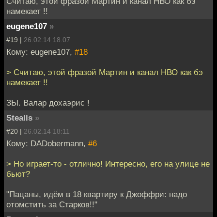
Считаю, этой фразой Мартин и канал НВО как бэ
намекает !!
eugene107
»
#19 |
26.02.14 18:07
Кому: eugene107,
#18
> Считаю, этой фразой Мартин и канал НВО как бэ
намекает !!
ЗЫ. Валар дохаэрис !
Stealls
»
#20 |
26.02.14 18:11
Кому: DADobermann,
#6
> Но играет-то - отлично! Интересно, его на улице не
бьют?
"Пацаны, идём в 18 квартиру к Джоффри: надо
отомстить за Старков!!"