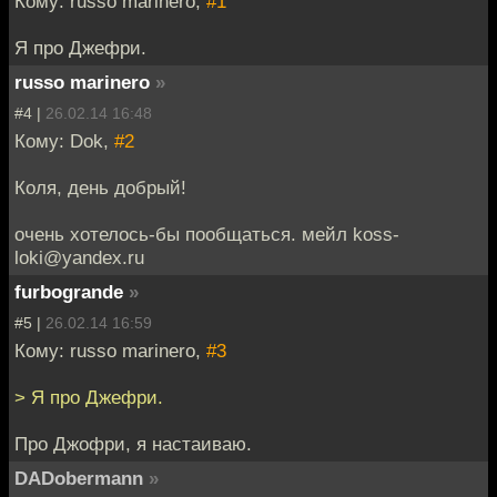
Кому: russo marinero,
#1
Я про Джефри.
russo marinero
»
#4 |
26.02.14 16:48
Кому: Dok,
#2
Коля, день добрый!
очень хотелось-бы пообщаться. мейл koss-
loki@yandex.ru
furbogrande
»
#5 |
26.02.14 16:59
Кому: russo marinero,
#3
> Я про Джефри.
Про Джофри, я настаиваю.
DADobermann
»