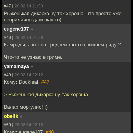
#47 |
26.02.14 21:50
Рыженькая дикарка ну так хороша, что просто уже
неприлично даже как-то)
eugene107
»
#48 |
26.02.14 21:59
Камрады, а кто на среднем фото в нижнем ряду ?
Что-то не узнаю в гриме.
yamamaya
»
#49 |
26.02.14 22:12
Кому: Dockleaf,
#47
> Рыженькая дикарка ну так хороша
Валар моргулис! ;)
obelik
»
#50 |
26.02.14 22:18
Кому: eugene107,
#48