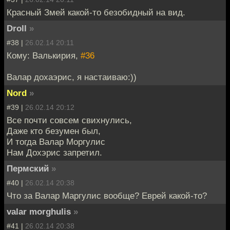
Красный Змей какой-то безобидный на вид.
Droll
»
#38 |
26.02.14 20:11
Кому: Валькирия,
#36
Валар дохаэрис, я настаиваю:))
Nord
»
#39 |
26.02.14 20:12
Все почти совсем свихнулись,
Даже кто безумен был,
И тогда Валар Моргулис
Нам Дохэрис запретил.
Пермский
»
#40 |
26.02.14 20:38
Что за Валар Маргулис вообще? Еврей какой-то?
valar morghulis
»
#41 |
26.02.14 20:38