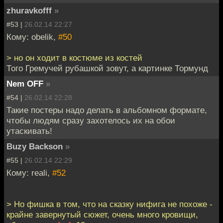
zhuravkofff
»
#53 |
26.02.14 22:27
Кому: obelik,
#50
> но он ходит в костюме из костей
Того Гремучей рубашкой зовут, а картинке Тормунд
Nem OFF
»
#54 |
26.02.14 22:28
Такие постеры надо делать в альбомном формате,
чтобы людям сразу захотелось их на обои
утаскивать!
Buzy Backson
»
#55 |
26.02.14 22:29
Кому: reali,
#52
> Но фишка в том, что на сказку нифига не похоже -
крайне завернутый сюжет, очень много кровищи,