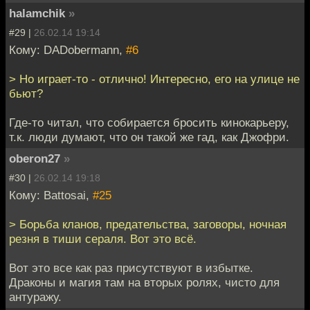
halamchik
»
#29 |
26.02.14 19:14
Кому: DADobermann,
#6
> Но играет-то - отлично! Интересно, его на улице не
бьют?
Где-то читал, что собирается бросить кинокарьеру,
т.к. люди думают, что он такой же гад, как Джофри.
oberon27
»
#30 |
26.02.14 19:18
Кому: Battosai,
#25
> Борьба кланов, предательства, заговоры, ночная
резня в тиши сераля. Вот это всё.
Вот это все как раз присутствуют в избытке.
Драконы и магия там на вторых ролях, чисто для
антуражу.