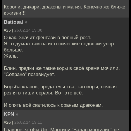
Короли, дикари, драконы и магия. Конечно же ближе
к жизни!!!
Battosai
»
#25 |
26.02.14 19:08
О как. Значит фентази в полный рост.
Я то думал там на исторические подвязки упор
больше.
Жаль.
Блин, предки же такие коры в своё время мочили,
"Сопрано" позавидует.
Борьба кланов, предательства, заговоры, ночная
резня в тиши сераля. Вот это всё.
И опять всё скатилось к сраным драконам.
KPN
»
#26 |
26.02.14 19:11
Главное, чтобы Дж. Мартину "Валар моргулис" не