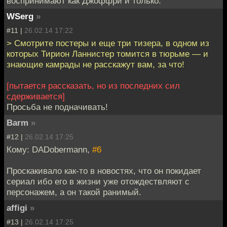
воспринимают как Джоффри и только.
WSerg
»
#11 |
26.02.14 17:22
> Смотрите постеры и еще три тизера, в одном из
которых Тирион Ланнистер томится в тюрьме — и
знающие камрады не расскажут вам, за что!
[пытается рассказать, но из последних сил
сдерживается]
Просьба не подначивать!
Barm
»
#12 |
26.02.14 17:25
Кому: DADobermann,
#6
Проскакивало как-то в новостях, что он покидает
сериал ибо его в жизни уже отождествляют с
персонажем, а он такой ранимый.
affigi
»
#13 |
26.02.14 17:25