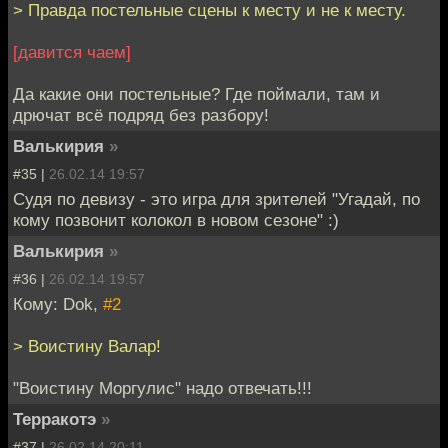
> Правда постельные сцены к месту и не к месту.
[давится чаем]
Да какие они постельные? Где поймали, там и
дрючат всё подряд без разбору!
Валькирия
»
#35 |
26.02.14 19:57
Судя по девизу - это игра для зрителей "Угадай, по
кому позвонит колокол в новом сезоне" :)
Валькирия
»
#36 |
26.02.14 19:57
Кому: Dok,
#2
> Воистину Валар!
"Воистину Моргулис" надо отвечать!!!
Терракотэ
»
#37 |
26.02.14 20:11