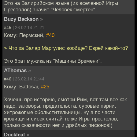
Это на Валирийском языке (из вселенной Игры
Престолов) значит "Человек смертен"
Buzy Backson
»
#45 |
26.02.14 21:21
Кому: Пермский,
#40
> Что за Валар Маргулис вообще? Еврей какой-то?
Это брат мужика из "Машины Времени".
AThomas
»
#46 |
26.02.14 21:44
Кому: Battosai,
#25
Хочешь про историю, смотри Рим, вот там все как
надо, заговоры, предательста, суровые парни,
хитрожопые обольстительницы, ну а по части
кровищи и сисек считай те же Игры престолов,
только сказачности нет и дряблых писюнов!)
Dockleaf
»