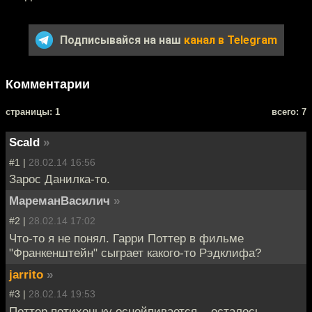
Подписывайся на наш
канал в Telegram
Комментарии
cтраницы: 1
всего: 7
Scald
»
#1 |
28.02.14 16:56
Зарос Данилка-то.
МареманВасилич
»
#2 |
28.02.14 17:02
Что-то я не понял. Гарри Поттер в фильме
"Франкенштейн" сыграет какого-то Рэдклифа?
jarrito
»
#3 |
28.02.14 19:53
Поттер потихоньку оснейпивается....осталось