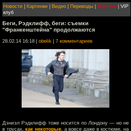
Новости
|
Картинки
|
Видео
|
Переводы
|
Магазин
|
VIP
клуб
Беги, Рэдклифф, беги: съемки
"Франкенштейна" продолжаются
28.02.14 16:18
|
obelik
|
7 комментариев
Дэниэл Рэдклифф тоже носится по Лондону — но не
в трусах,
как некоторые
, а вовсе даже в костюме, на