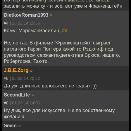
засалить мочалку - и все, вот уже и Франкенштейн
DietkovRoman1993
»
#4 |
28.02.14 19:56
Кому: МареманВасилич,
#2
Не, не так. В фильме "Франкенштейн" сыграет
патлатого Гарри Поттера какой то Рэдклиф под
руководством сержанта-детектива Брюса, нашего,
Робертсона. Так-то.
J.B.E.Zorg
»
#5 |
28.02.14 20:22
Да уж, длинные волосы его не красят! ))
SecondLife
»
#6 |
01.03.14 14:06
Ну дык, все для искусства. Не по собственному
желанию.
Seem
»