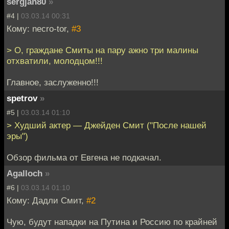
sergjan80
»
#4 |
03.03.14 00:31
Кому: necro-tor,
#3
> О, граждане Смиты на пару ажно три малины
отхватили, молодцом!!!
Главное, заслуженно!!!
spetrov
»
#5 |
03.03.14 01:10
> Худший актер — Джейден Смит ("После нашей
эры")
Обзор фильма от Евгена не подкачал.
Agalloch
»
#6 |
03.03.14 01:10
Кому: Дадли Смит,
#2
Чую, будут нападки на Путина и Россию по крайней