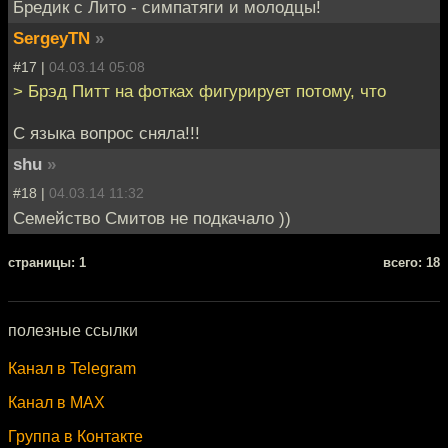
Бредик с Лито - симпатяги и молодцы!
SergeyTN
»
#17 |
04.03.14 05:08
> Брэд Питт на фотках фигурирует потому, что
C языка вопрос сняла!!!
shu
»
#18 |
04.03.14 11:32
Семейство Смитов не подкачало ))
cтраницы: 1
всего: 18
полезные ссылки
Канал в Telegram
Канал в MAX
Группа в Контакте