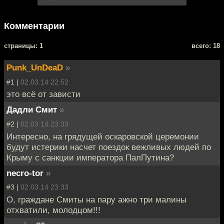
Комментарии
cтраницы: 1
всего: 18
Punk_UnDeaD
»
#1 |
02.03.14 22:52
это всё от зависти
Дадли Смит
»
#2 |
02.03.14 23:33
Интересно, на грядущей оскаровской церемонии
будут истерики насчет поездок вежливых людей по
Крыму с санкции императора ПалПутина?
necro-tor
»
#3 |
02.03.14 23:33
О, граждане Смиты на пару ажно три малины
отхватили, молодцом!!!