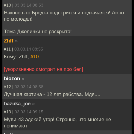
#10 |
03.03.14 08:53
Наконец-то Бредка подстригся и подкачался! Ажно
по молодел!
Тема Джолички не раскрыта!
Zhff
»
#11 |
03.03.14 08:55
Кому: Zhff,
#10
[укоризненно смотрит на про бел]
biozon
»
#12 |
03.03.14 08:58
Лучшая картина - 12 лет рабства. Мдя....
bazuka_joe
»
#13 |
03.03.14 09:15
Муви-43 адский угар! Странно, что многие не
понимают