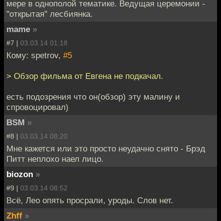
мере в однополой тематике. Ведущая церемонии -
"открытая" лесбиянка.
mame
»
#7 |
03.03.14 01:18
Кому: spetrov,
#5
> Обзор фильма от Евгена не подкачал.
есть подозрения что он(обзор) эту малину и
спровоцировал)
BSM
»
#8 |
03.03.14 08:20
Мне кажется или это просто неудачно снято - Брэд
Питт неплохо наел лицо.
biozon
»
#9 |
03.03.14 08:52
Всё, Лео опять просрали, уроды. Слов нет.
Zhff
»