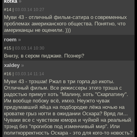
kotka
»
#14 |
03.03.14 10:27
Муви 43 - отличный фильм-сатира о современных
проблемах американского общества. Понятно, что
американцы не оценили. )))
roem
»
#15 |
03.03.14 10:30
Внизу, в сером пиджаке. Познер?
xaldey
»
#16 |
03.03.14 11:14
Муви 43 - трэшак! Ржал в три горла до икоты.
Отличный фильм. Все режиссеры этого трэша с
радостью примут хоть "Малину, хоть "Скарлатину".
Им вообще побоку всё, имхо. Неужто чувак
придумавший яйца на подбородке лёжа ночью на
кроватке грыз ногти в ожидании Оскара? Вряд ли...
Чуваки все с чувством юмора и чуйкой на реальный
трэнд без "прогибов под изменчивый мир". Или
политкорректность Оскара - это для кого-то новость?