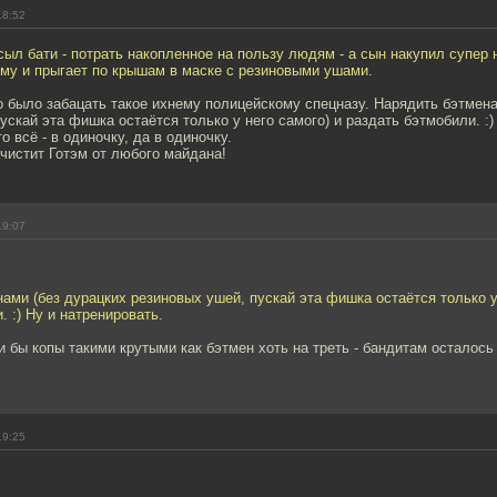
18:52
ыл бати - потрать накопленное на пользу людям - а сын накупил супер
ому и прыгает по крышам в маске с резиновыми ушами.
 было забацать такое ихнему полицейскому спецназу. Нарядить бэтмена
ускай эта фишка остаётся только у него самого) и раздать бэтмобили. :)
о всё - в одиночку, да в одиночку.
чистит Готэм от любого майдана!
19:07
ами (без дурацких резиновых ушей, пускай эта фишка остаётся только у
. :) Ну и натренировать.
и бы копы такими крутыми как бэтмен хоть на треть - бандитам осталось
19:25