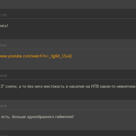
17:51
лись!
18:01
//www.youtube.com/watch?v=_fgj9d_1SuQ
18:02
3" сняли, а то без него жестокость и насилие на НТВ какое-то невнятное
18:05
 есть, больше однообразного геймплея!