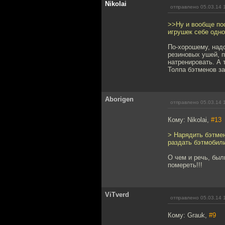
Nikolai
отправлено 05.03.14 
>>Ну и вообще пос
игрушек себе одн
По-хорошему, надо
резиновых ушей, п
натренировать. А т
Толпа бэтменов за
Aborigen
отправлено 05.03.14 
Кому: Nikolai,
#13
> Нарядить бэтмен
раздать бэтмобили
О чем и речь, был
помереть!!!
ViTverd
отправлено 05.03.14 
Кому: Grauk,
#9