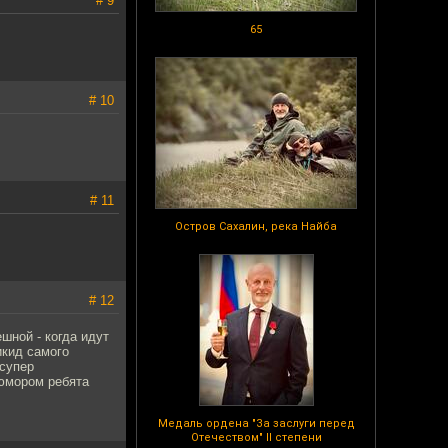
# 9
65
# 10
# 11
Остров Сахалин, река Найба
# 12
шной - когда идут
икид самого
 супер
 юмором ребята
Медаль ордена "За заслуги перед
Отечеством" II степени