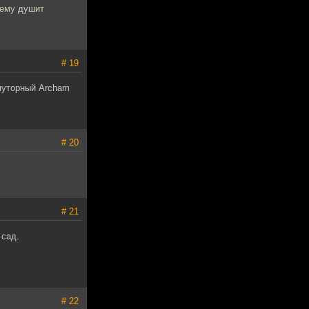
чему душит
# 19
 муторный Archam
# 20
# 21
 сад.
# 22