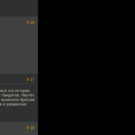
# 16
# 17
вся эта история,
 бандитов. Насчёт
к выносили братьев
в и украинских
# 18