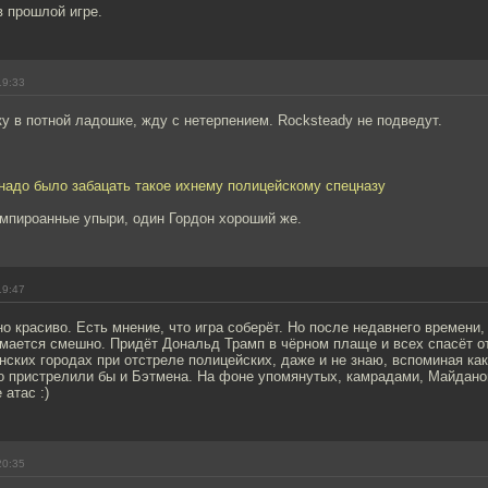
в прошлой игре.
19:33
 в потной ладошке, жду с нетерпением. Rocksteady не подведут.
надо было забацать такое ихнему полицейскому спецназу
умпироанные упыри, один Гордон хороший же.
19:47
о красиво. Есть мнение, что игра соберёт. Но после недавнего времени, 
мается смешно. Придёт Дональд Трамп в чёрном плаще и всех спасёт от
нских городах при отстреле полицейских, даже и не знаю, вспоминая ка
о пристрелили бы и Бэтмена. На фоне упомянутых, камрадами, Майдано
 атас :)
20:35