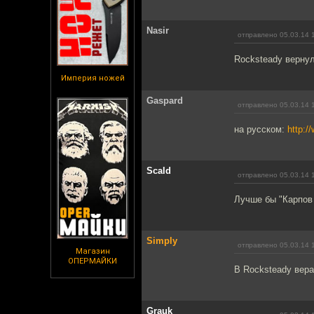
Nasir
отправлено 05.03.14 
Rocksteady верну
Империя ножей
Gaspard
отправлено 05.03.14 
на русском:
http:
Scald
отправлено 05.03.14 
Лучше бы "Карпов 
Simply
отправлено 05.03.14 
Магазин
ОПЕРМАЙКИ
В Rocksteady вера
Grauk