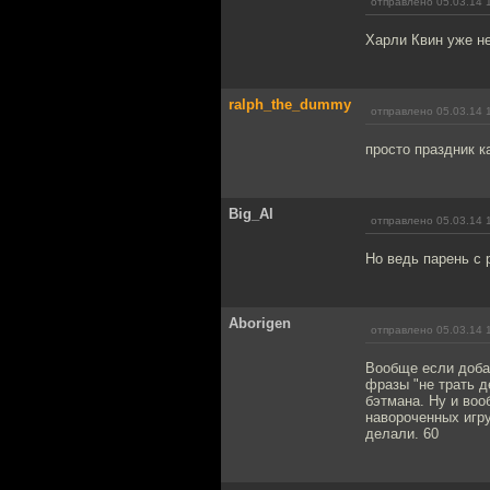
отправлено 05.03.14 
Харли Квин уже не
ralph_the_dummy
отправлено 05.03.14 
просто праздник к
Big_Al
отправлено 05.03.14 
Но ведь парень с
Aborigen
отправлено 05.03.14 
Вообще если добав
фразы "не трать д
бэтмана. Ну и воо
навороченных игр
делали. 60