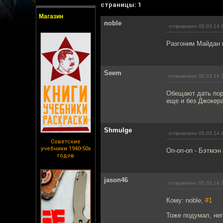
cтраницы: 1
Магазин
noble
отправлено 05.03.14 
Разгоним Майдан в
Seem
отправлено 05.03.14 
Обещают дать пору
еще и без Джокера
Shmulge
отправлено 05.03.14 
Советские
учебники 1940-50х
Оп-оп-оп - Бэтмэн
годов
jason46
отправлено 05.03.14 
Кому: noble,
#1
Тоже подумал, неп