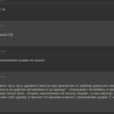
18:12
 та.
18:17
акой-тО))
18:26
 резиновыми ушами не нужен!
18:39
ить чуть чуть здравого смысла при просмотре то трейлер довольно сме
еньги на дорогие автомобили и на одежду" - показывают бэтмобиль и пр
бще посыл бати - потрать накопленное на пользу людям - а сын накупил
ушек себе одному и прыгает по крышам в маске с резиновыми ушами. С