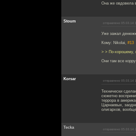
Она же овдовела 
Stoum
отправлено 05.03.14 
Уже зажал денюжку
Кому: Nikolai,
#13
> > По-хорошему, 
Они там все корр
Korsar
отправлено 05.03.14 
Технически сделан
сюжетно восприни
террора в америка
Царнаевых, заодн
олигархов, вообще
Tecka
отправлено 05.03.14 