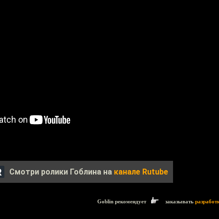
Смотри ролики Гоблина на
канале Rutube
Goblin рекомендует
заказывать
разработ