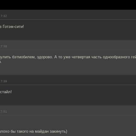
17:32
 Готэм-сити!
17:39
лить бэтмобилем, здорово. А то уже четвертая часть однообразного ге
.
17:39
 стайл!
17:51
лохо бы такого на майдан закинуть)