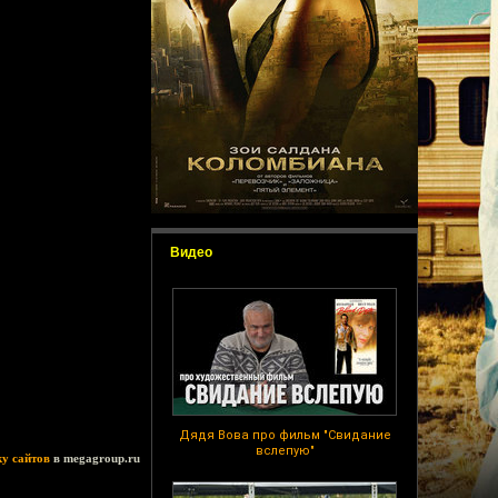
Видео
Дядя Вова про фильм "Свидание
вслепую"
ку сайтов
в megagroup.ru