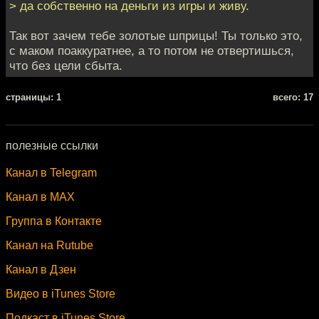
> да собственно на деньги из игры и живу.
Так вот зачем тебе золотые шприцы! Ты только это,
с маком поаккуратнее, а то потом не отвертишься,
что без цели сбыта.
cтраницы: 1
всего: 17
полезные ссылки
Канал в Telegram
Канал в MAX
Группа в Контакте
Канал на Rutube
Канал в Дзен
Видео в iTunes Store
Подкаст в iTunes Store