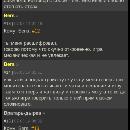
обычного. Разговор с собой - инстинктивный способ
отогнать страх.
Bers
»
#13 |
07.03.14 01:49
Кому: Бенз,
#12
ты меня расшифровал.
говорю потому что скучно откровенно. игра
механическая и не увлекает.
Bers
»
#14 |
07.03.14 01:51
и кстати я поднастроил тут чутка у меня теперь три
монитора все показывают и чаты и вещание и игру
так что я теерь и чат вижу и говорить могу а то когда
только игра говорить только о ней прям скажем
сложновато.
Вратарь-дырка
»
#15 |
07.03.14 08:32
Кому: Bers,
#13