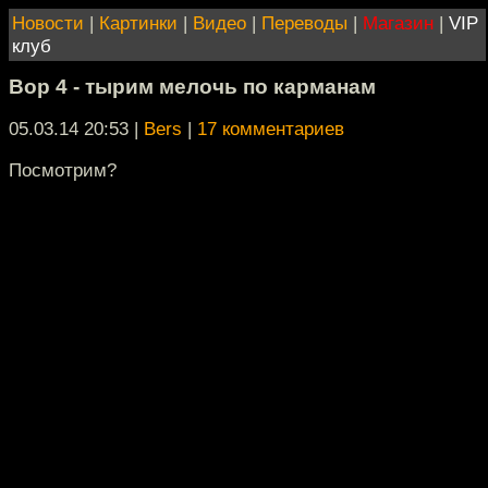
Новости
|
Картинки
|
Видео
|
Переводы
|
Магазин
|
VIP
клуб
Вор 4 - тырим мелочь по карманам
05.03.14 20:53
|
Bers
|
17 комментариев
Посмотрим?