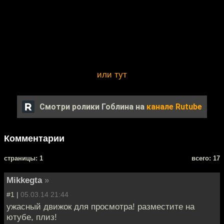
или тут
Смотри ролики Гоблина на
канале Rutube
Комментарии
cтраницы: 1
всего: 17
Mikkegta
»
#1 |
05.03.14 21:44
ужасный движок для просмотра! разместите на
ютубе, плиз!