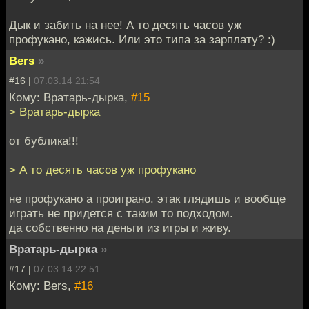
Дык и забить на нее! А то десять часов уж
профукано, кажись. Или это типа за зарплату? :)
Bers
»
#16 |
07.03.14 21:54
Кому: Вратарь-дырка,
#15
> Вратарь-дырка
от бублика!!!
> А то десять часов уж профукано
не профукано а проиграно. этак глядишь и вообще
играть не придется с таким то подходом.
да собственно на деньги из игры и живу.
Вратарь-дырка
»
#17 |
07.03.14 22:51
Кому: Bers,
#16