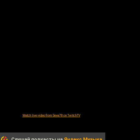
Watch live video from Seva78 on TwitchTV
Слушай подкасты на
Яндекс.Музыка