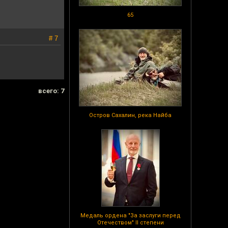
65
# 7
всего: 7
Остров Сахалин, река Найба
Медаль ордена "За заслуги перед
Отечеством" II степени