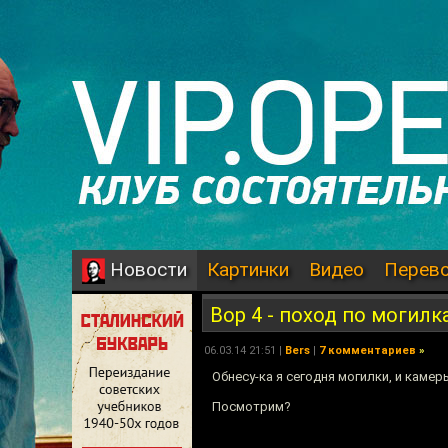
Картинки
Видео
Перев
Новости
Вор 4 - поход по могилк
06.03.14 21:51 |
Bers
|
7 комментариев
»
Обнесу-ка я сегодня могилки, и кам
Посмотрим?