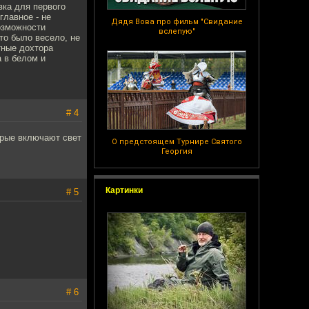
вка для первого
главное - не
Дядя Вова про фильм "Свидание
возможности
вслепую"
то было весело, не
тные дохтора
а в белом и
# 4
орые включают свет
О предстоящем Турнире Святого
Георгия
Картинки
# 5
# 6