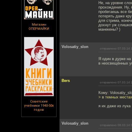
Не, на уровне сло
прохождения. Ну, 
пробегаешь все бе
потерять даже кру
для стрима, конеч
Магазин
дохнут уж слишком
ОПЕРМАЙКИ
манекены? )
Volosatiy_slon
отправлено 07.03.14 
Я один в дурке на
в неосвещённых у
Bers
отправлено 07.03.14 
Кому: Volosatiy_sl
> в темных места
Советские
учебники 1940-50х
я их даже из лука
годов
Volosatiy_slon
отправлено 08.03.14 