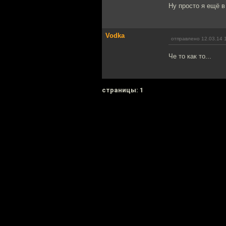
Ну просто я ещё в
Vodka
отправлено 12.03.14 
Че то как то...
cтраницы: 1