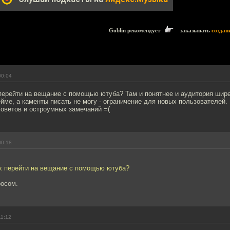
Goblin рекомендует
заказывать
создан
00:04
перейти на вещание с помощью ютуба? Там и понятнее и аудитория шире 
ейме, а каменты писать не могу - ограничение для новых пользователей.
оветов и остроумных замечаний =(
00:18
ах перейти на вещание с помощью ютуба?
росом.
11:12