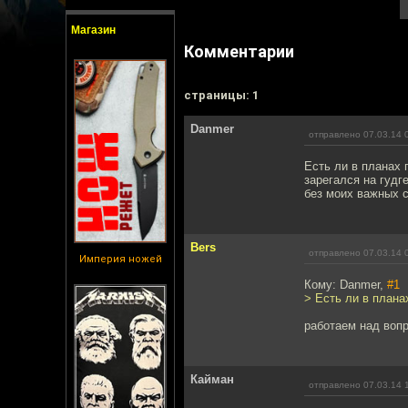
Магазин
Комментарии
cтраницы: 1
Danmer
отправлено 07.03.14 
Есть ли в планах 
зарегался на гудг
без моих важных с
Bers
отправлено 07.03.14 
Империя ножей
Кому: Danmer,
#1
> Есть ли в план
работаем над воп
Кайман
отправлено 07.03.14 