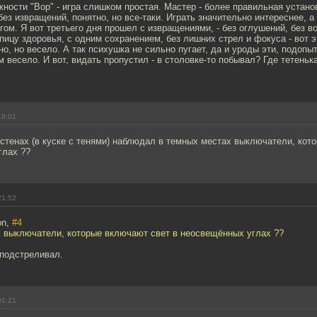
жности "Вор" - игра слишком простая. Мастер - более правильная устано
без извращений, понятно, но все-таки. Играть значительно интереснее, а 
гом. Я вот третьего дня прошел с извращениями, - без оглушений, без 
пицу здоровья, с одним сохранением, без лишних стрел и фокуса - вот э
но, но весело. А так психушка не сильно пугает, да и уроды эти, подопы
 весело. И вот, видать пропустил - в столовке-то побывал? Где тетеньк
19:01
 стенах (в куске с тенями) наблюдал в темных местах выключатели, кот
глах ??
21:52
on,
#4
х выключатели, которые включают свет в неосвещённых углах ??
 подстреливал.
01:21