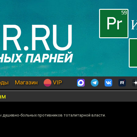
оды
Магазин
VIP
ам
еры душевно-больных противников тоталитарной власти.