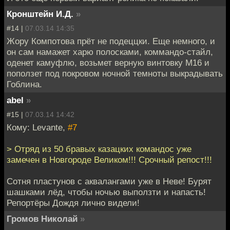
Кронштейн И.Д.
»
#14 |
07.03.14 14:35
Жору Компотова прёт не подеццки. Еще немного, и
он сам намажет харю полосками, коммандо-стайл,
оденет камуфлю, возьмет верную винтовку М16 и
поползет под покровом ночной темноты выкрадывать
Гоблина.
abel
»
#15 |
07.03.14 14:42
Кому: Levante,
#7
> Отряд из 50 бравых казацких командос уже
замечен в Новгороде Великом!!! Срочный репост!!!
Сотня пластунов с аквалангами уже в Неве! Бурят
шашками лёд, чтобы ночью выползти и напасть!
Репортёры Дождя лично видели!
Громов Николай
»