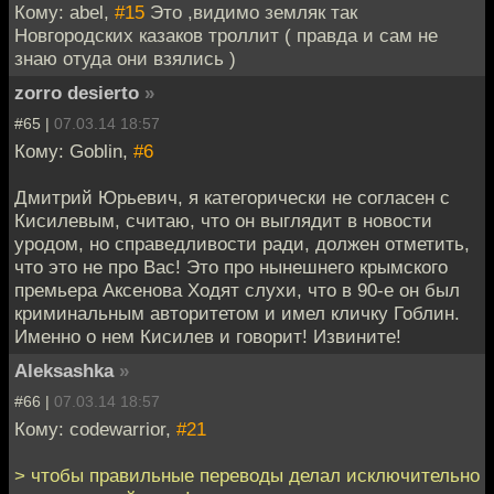
Кому: abel,
#15
Это ,видимо земляк так
Новгородских казаков троллит ( правда и сам не
знаю отуда они взялись )
zorro desierto
»
#65 |
07.03.14 18:57
Кому: Goblin,
#6
Дмитрий Юрьевич, я категорически не согласен с
Кисилевым, считаю, что он выглядит в новости
уродом, но справедливости ради, должен отметить,
что это не про Вас! Это про нынешнего крымского
премьера Аксенова
Ходят слухи, что в 90-е он был
криминальным авторитетом и имел кличку Гоблин.
Именно о нем Кисилев и говорит! Извините!
Aleksashka
»
#66 |
07.03.14 18:57
Кому: codewarrior,
#21
> чтобы правильные переводы делал исключительно