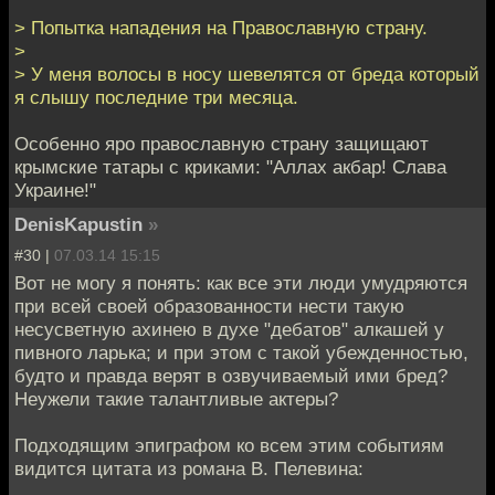
> Попытка нападения на Православную страну.
>
> У меня волосы в носу шевелятся от бреда который
я слышу последние три месяца.
Особенно яро православную страну защищают
крымские татары с криками: "Аллах акбар! Слава
Украине!"
DenisKapustin
»
#30 |
07.03.14 15:15
Вот не могу я понять: как все эти люди умудряются
при всей своей образованности нести такую
несусветную ахинею в духе "дебатов" алкашей у
пивного ларька; и при этом с такой убежденностью,
будто и правда верят в озвучиваемый ими бред?
Неужели такие талантливые актеры?
Подходящим эпиграфом ко всем этим событиям
видится цитата из романа В. Пелевина: