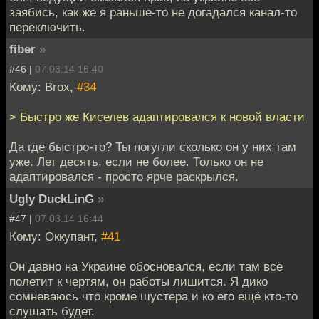
заябись, как же я раньше-то не догадался канал-то
переключить.
fiber
»
#46 |
07.03.14 16:40
Кому: Brox,
#34
> Быстро же Киселев адаптировался к новой власти
Да где быстро-то? Ты погугли сколько он у них там
уже. Лет десять, если не более. Только он не
адаптировался - просто ярче раскрылся.
Ugly DuckLinG
»
#47 |
07.03.14 16:44
Кому: Оккупант,
#41
Он давно на Украине обосновался, если там всё
полетит к чертям, он работы лишится. Я дико
сомневаюсь что кроме шустера и ко его ещё кто-то
слушать будет.