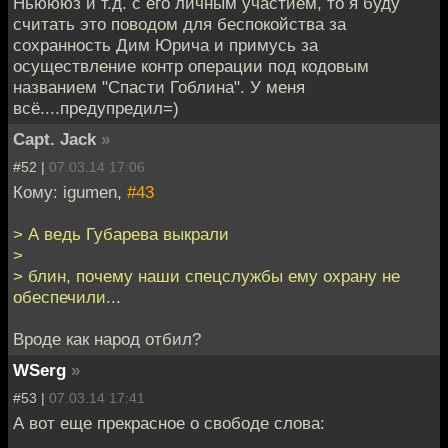
Ньюююз и т.д. с его личным участием, то я буду
считать это поводом для беспокойства за
сохранность Дим Юрича и примусь за
осуществление контр операции под кодовым
названием "Спасти Гоблина". У меня
всё....предупредил=)
Capt. Jack
»
#52 |
07.03.14 17:06
Кому: igumen,
#43
> А ведь Губарева выкрали
>
> блин, почему наши спецслужбы ему охрану не
обеспечили...
Вроде как народ отбил?
WSerg
»
#53 |
07.03.14 17:41
А вот еще прекрасное о свободе слова: