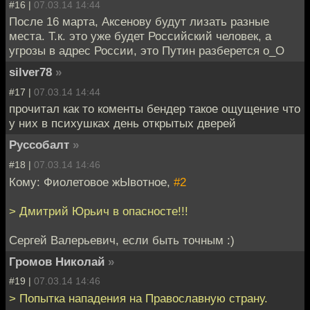
#16 |
07.03.14 14:44
После 16 марта, Аксенову будут лизать разные
места. Т.к. это уже будет Российский человек, а
угрозы в адрес России, это Путин разберется о_О
silver78
»
#17 |
07.03.14 14:44
прочитал как то коменты бендер такое ощущение что
у них в психушках день открытых дверей
Руссобалт
»
#18 |
07.03.14 14:46
Кому: Фиолетовое жЫвотное,
#2
> Дмитрий Юрьич в опасносте!!!
Сергей Валерьевич, если быть точным :)
Громов Николай
»
#19 |
07.03.14 14:46
> Попытка нападения на Православную страну.