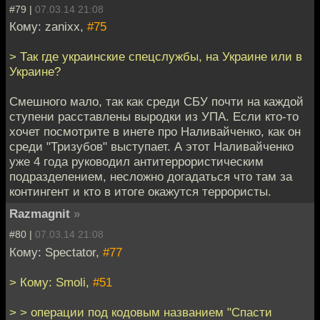
#79 |
07.03.14 21:08
Кому: zanixx,
#75
> Так где украинские спецслужбы, на Украине или в
Украине?
Смешного мало, так как среди СБУ почти на каждой
ступени расставлены выродки из УПА. Если кто-то
хочет посмотрите в инете про Наливайченко, как он
среди "Тризубов" выступает. А этот Наливайченко
уже 4 года руководил антитеррористическим
подразделением, несложно догадаться что там за
контингент и кто в итоге окажутся террористы.
Razmagnit
»
#80 |
07.03.14 21:08
Кому: Spectator,
#77
> Кому: Smoli,
#51
> > операции под кодовым названием "Спасти