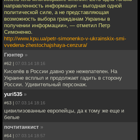
направленность информации – выгодная одной
политической силе, а не представляющая
возможность выбора гражданам Украины в
получении информации», — отметил Петр
Симоненко.
http://www.kpu.ua/petr-simonenko-v-ukrainskix-smi-
vvedena-zhestochajshaya-cenzura/
Гюнтер
»
#62 |
07.03.14 18:16
Киселёв в России давно уже нежелателен. На
Украине всплыл и продолжает гадить в сторону
России. Удивительный персонаж.
yuri535
»
#63 |
07.03.14 18:16
цивилизованные европейцы, да к тому же еще и
белые
почтитанкист
»
#64 |
07.03.14 18:57