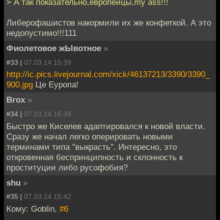
> А так показательно,европейцы,my ass!!!
Либерофашистов накормили их же конфеткой. А это
недопустимо!!!111
Фиолетовое жЫвотное
»
#33 |
07.03.14 15:39
http://ic.pics.livejournal.com/xick/46137213/3390/3390_
900.jpg
Це Еуропа!
Brox
»
#34 |
07.03.14 15:39
Быстро же Киселев адаптировался к новой власти.
Сразу же начал легко оперировать новыми
терминами типа "выкрасть". Интересно, это
откровенная беспринципность и склонность к
проституции либо русофобия?
shu
»
#35 |
07.03.14 15:42
Кому: Goblin,
#6