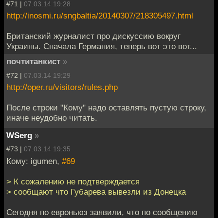
#71 |
07.03.14 19:28
http://inosmi.ru/sngbaltia/20140307/218305497.html
Британский журналист про дискуссию вокруг
Украины. Сначала Германия, теперь вот это вот...
почтитанкист
»
#72 |
07.03.14 19:29
http://oper.ru/visitors/rules.php
После строки "Кому" надо оставлять пустую строку,
иначе неудобно читать.
WSerg
»
#73 |
07.03.14 19:35
Кому: igumen,
#69
> К сожалению не подтверждается
> сообщают что Губарева вывезли из Донецка
Сегодня по евроньюз заявили, что по сообщению