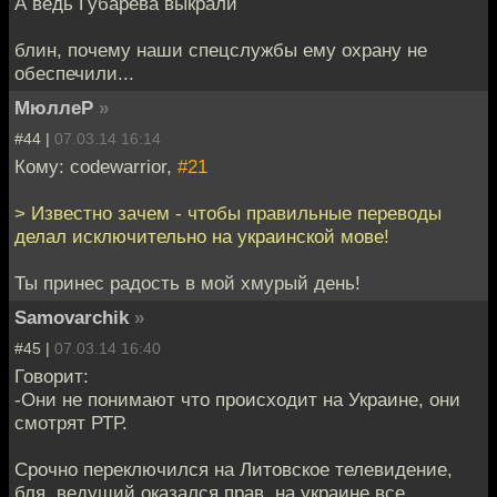
А ведь Губарева выкрали
блин, почему наши спецслужбы ему охрану не
обеспечили...
МюллеР
»
#44 |
07.03.14 16:14
Кому: codewarrior,
#21
> Известно зачем - чтобы правильные переводы
делал исключительно на украинской мове!
Ты принес радость в мой хмурый день!
Samovarchik
»
#45 |
07.03.14 16:40
Говорит:
-Они не понимают что происходит на Украине, они
смотрят РТР.
Срочно переключился на Литовское телевидение,
бля, ведущий оказался прав, на украине все