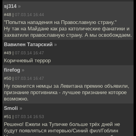
sj314
»
#48 |
07.03.14 16:44
"Попытка нападения на Православную страну."
Ну так на Майдане как раз католические фанатики и
захватили православную страну. А мы освобождаем.
Вавилен Татарский
»
#49 |
07.03.14 16:47
Коричневый террор
firefog
»
#50 |
07.03.14 16:47
Ну помнится немцы за Левитана премию объявили,
признание противника - лучшее признание которое
возможно.
Smoli
»
#51 |
07.03.14 16:53
Решено! Ежели на Тупичке больше трёх дней не
будут появляться интервью/Синий фил/Гоблин