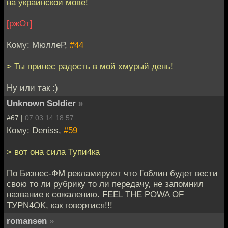
на украинской мове!
[ржОт]
Кому: МюллеР,
#44
> Ты принес радость в мой хмурый день!
Ну или так :)
Unknown Soldier
»
#67 |
07.03.14 18:57
Кому: Deniss,
#59
> вот она сила Тупи4ка
По Бизнес-ФМ рекламируют что Гоблин будет вести
свою то ли рубрику то ли передачу, не запомнил
название к сожалению. FEEL THE POWA OF
ТУРN4OK, как говортися!!!
romansen
»