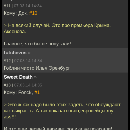
#11 |
07.03.14 14:34
Кому: Док,
#10
> На всякий случай. Это про премьера Крыма,
Аксенова.
Главное, что бы не попутали!
tutchevos
»
#12 |
07.03.14 14:34
Гоблин чисто Илья Эренбург
Sweet Death
»
#13 |
07.03.14 14:35
Кому: Fonck,
#1
> Это ж как надо было этих задеть, что обсуждают
как выкрасть. А так показательно,европейцы,my
ass!!!
И это еще первый вариант ролика не показали!