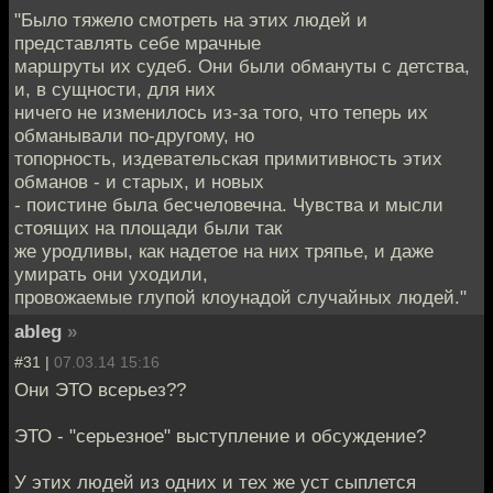
"Было тяжело смотреть на этих людей и
представлять себе мрачные
маршруты их судеб. Они были обмануты с детства,
и, в сущности, для них
ничего не изменилось из-за того, что теперь их
обманывали по-другому, но
топорность, издевательская примитивность этих
обманов - и старых, и новых
- поистине была бесчеловечна. Чувства и мысли
стоящих на площади были так
же уродливы, как надетое на них тряпье, и даже
умирать они уходили,
провожаемые глупой клоунадой случайных людей."
ableg
»
#31 |
07.03.14 15:16
Они ЭТО всерьез??
ЭТО - "серьезное" выступление и обсуждение?
У этих людей из одних и тех же уст сыплется