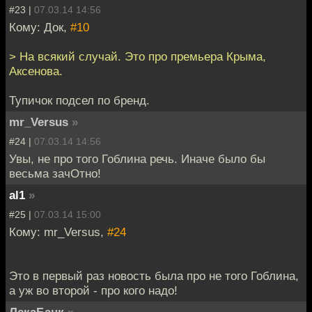
#23 |
07.03.14 14:56
Кому: Док,
#10
> На всякий случай. Это про премьера Крыма,
Аксенова.
Тупичок подсел по бренд.
mr_Versus
»
#24 |
07.03.14 14:56
Увы, не про того Гоблина речь. Иначе было бы
весьма зачОтно!
al1
»
#25 |
07.03.14 15:00
Кому: mr_Versus,
#24
Это в первый раз новость была про не того Гоблина,
а уж во второй - про кого надо!
ЛекаБанк
»