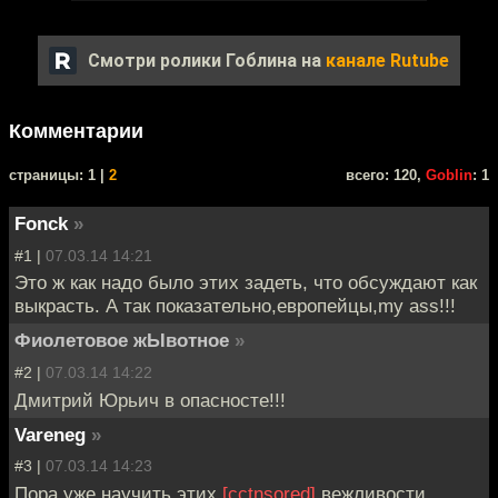
Смотри ролики Гоблина на
канале Rutube
Комментарии
cтраницы: 1 |
2
всего: 120,
Goblin
: 1
Fonck
»
#1 |
07.03.14 14:21
Это ж как надо было этих задеть, что обсуждают как
выкрасть. А так показательно,европейцы,my ass!!!
Фиолетовое жЫвотное
»
#2 |
07.03.14 14:22
Дмитрий Юрьич в опасносте!!!
Vareneg
»
#3 |
07.03.14 14:23
Пора уже научить этих
[сctnsored]
вежливости