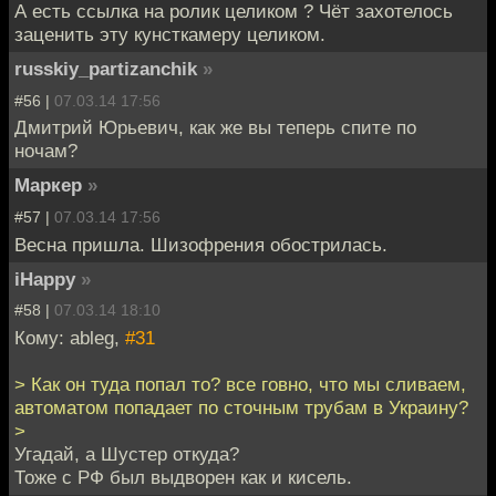
А есть ссылка на ролик целиком ? Чёт захотелось
заценить эту кунсткамеру целиком.
russkiy_partizanchik
»
#56 |
07.03.14 17:56
Дмитрий Юрьевич, как же вы теперь спите по
ночам?
Маркер
»
#57 |
07.03.14 17:56
Весна пришла. Шизофрения обострилась.
iHappy
»
#58 |
07.03.14 18:10
Кому: ableg,
#31
> Как он туда попал то? все говно, что мы сливаем,
автоматом попадает по сточным трубам в Украину?
>
Угадай, а Шустер откуда?
Тоже с РФ был выдворен как и кисель.