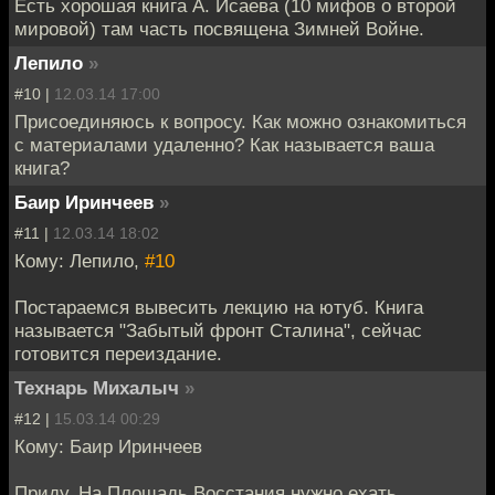
Есть хорошая книга А. Исаева (10 мифов о второй
мировой) там часть посвящена Зимней Войне.
Лепило
»
#10 |
12.03.14 17:00
Присоединяюсь к вопросу. Как можно ознакомиться
с материалами удаленно? Как называется ваша
книга?
Баир Иринчеев
»
#11 |
12.03.14 18:02
Кому: Лепило,
#10
Постараемся вывесить лекцию на ютуб. Книга
называется "Забытый фронт Сталина", сейчас
готовится переиздание.
Технарь Михалыч
»
#12 |
15.03.14 00:29
Кому: Баир Иринчеев
Приду. На Площадь Восстания нужно ехать,