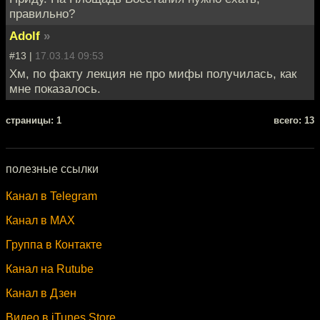
правильно?
Adolf
»
#13 |
17.03.14 09:53
Хм, по факту лекция не про мифы получилась, как
мне показалось.
cтраницы: 1
всего: 13
полезные ссылки
Канал в Telegram
Канал в MAX
Группа в Контакте
Канал на Rutube
Канал в Дзен
Видео в iTunes Store