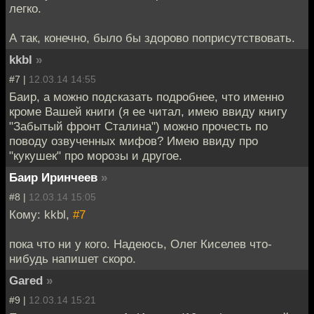
легко.
А так, конечно, было бы здорово поприсутствовать.
kkbl
»
#7 |
12.03.14 14:55
Баир, а можно подсказать подробнее, что именно
кроме Вашей книги (я ее читал, имею ввиду книгу
"Забытый фронт Сталина") можно прочесть по
поводу озвученных мифов? Имею ввиду про
"кукушек" про морозы и другое.
Баир Иринчеев
»
#8 |
12.03.14 15:05
Кому: kkbl,
#7
пока что ни у кого. Надеюсь, Олег Киселев что-
нибудь напишет скоро.
Gared
»
#9 |
12.03.14 15:21