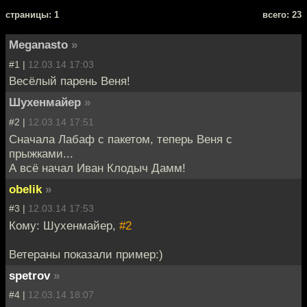
cтраницы: 1
всего: 23
Meganasto
»
#1 |
12.03.14 17:03
Весёлый парень Веня!
Шухенмайер
»
#2 |
12.03.14 17:51
Сначала Лабаф с пакетом, теперь Веня с
прыжками...
А всё начал Иван Клодыч Дамм!
obelik
»
#3 |
12.03.14 17:53
Кому: Шухенмайер,
#2
Ветераны показали пример:)
spetrov
»
#4 |
12.03.14 18:07