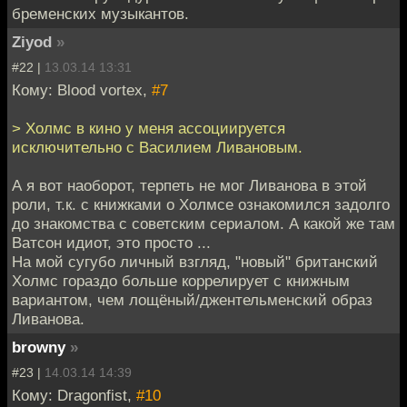
бременских музыкантов.
Ziyod
»
#22 |
13.03.14 13:31
Кому: Blood vortex,
#7
> Холмс в кино у меня ассоциируется
исключительно с Василием Ливановым.
А я вот наоборот, терпеть не мог Ливанова в этой
роли, т.к. с книжками о Холмсе ознакомился задолго
до знакомства с советским сериалом. А какой же там
Ватсон идиот, это просто ...
На мой сугубо личный взгляд, "новый" британский
Холмс гораздо больше коррелирует с книжным
вариантом, чем лощёный/джентельменский образ
Ливанова.
browny
»
#23 |
14.03.14 14:39
Кому: Dragonfist,
#10