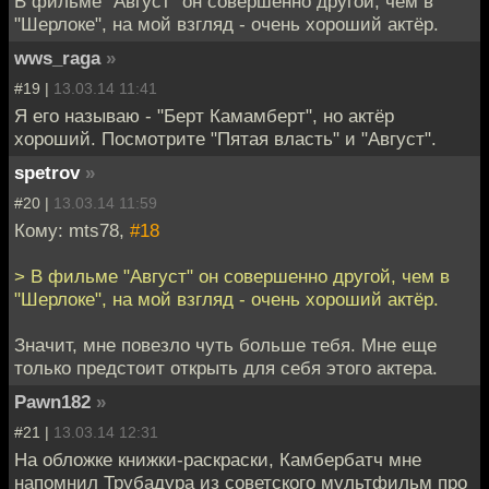
В фильме "Август" он совершенно другой, чем в
"Шерлоке", на мой взгляд - очень хороший актёр.
wws_raga
»
#19 |
13.03.14 11:41
Я его называю - "Берт Камамберт", но актёр
хороший. Посмотрите "Пятая власть" и "Август".
spetrov
»
#20 |
13.03.14 11:59
Кому: mts78,
#18
> В фильме "Август" он совершенно другой, чем в
"Шерлоке", на мой взгляд - очень хороший актёр.
Значит, мне повезло чуть больше тебя. Мне еще
только предстоит открыть для себя этого актера.
Pawn182
»
#21 |
13.03.14 12:31
На обложке книжки-раскраски, Камбербатч мне
напомнил Трубадура из советского мультфильм про