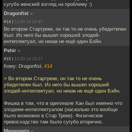
сугубо женский взгляд на проблему :)
Dragonfist
»
#14 |
12.03.14 22:47
Во втором Стартреке, он так то не очень убедителен
был. Из него бы вышел хороший злодей-
интеллектуал, но никак не ещё один Бэйн.
Pshir
»
#15 |
12.03.14 23:17
Кому: Dragonfist,
#14
> Во втором Стартреке, он так то не очень
убедителен был. Из него бы вышел хороший
злодей-интеллектуал, но никак не ещё один Бэйн.
Фишка в том, что в оригинале Хан был именно что
злодеем-интеллектуалом (насколько это вообще
было возможно в Стар Треке). Физическое
превосходство там было сугубо вторично.
Meganasto
»