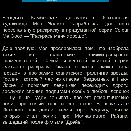
Бенедикт Камбербатч дослужился: британская
художница Мел Эллиот разработала для него
персональную раскраску в придуманной серии Colour
Me Good — "Раскрась меня хорошо".
Даю вводную. Мел прославилась тем, что изобрела
такие вот фанатские книжки-раскраски
знаменитостей. Самой известной книжкой серии
считается раскраска Райана Гослинга: книжка стала
гвоздем в программе фанатского троллинга звезды.
Гослинг, который честно спасает бездомных в Нью-
Йорке и помогает девушкам переходить дорогу,
заслужил своими подвигами особую любовь девочек
— ну, и не будем забывать про его романтические
роли, про голый торс и все такое. В результате
Интернет наводнили мемы про беднягу, хитом
которых стал ролик про Молчаливого Райана,
вышедший после фильма "Драйв".