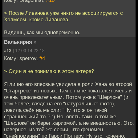
Кому: Dragonfist,
#10
> После Ливанова уже никто не ассоциируется с
Холмсом, кроме Ливанова.
Видишь, как мы одновременно.
Валькирия
»
#13 |
12.03.14 22:18
Кому: spetrov,
#4
> Один я не понимаю в этом актере?
Я лично его впервые увидела в роли Хана во второй
"Стартреке" из новых. Там он мне показался очень и
очень привлекательным. Потом уже в "Шерлоке" (и
тем более, глядя на его "натуральные" фото),
ловила себя на мысли: "Ну что ж он такой
страшненький-то"? :) Но, опять-таки, в том же
"Шерлоке" он берет харизмой, а не внешностью. Это,
наверное, из той же серии, что феномен
"снейпомании" по Гарри Поттеру. Ну это, конечно,