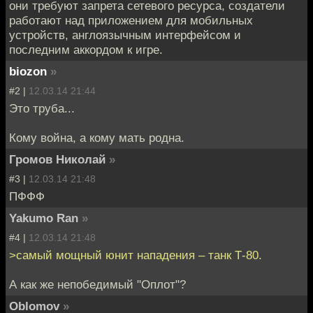
они требуют запрета сетевого ресурса, создатели
работают над приложением для мобильных
устройств, англоязычным интерфейсом и
последним аккордом к игре.
biozon
»
#2 |
12.03.14 21:44
Это труба...
Кому война, а кому мать родна.
Громов Николай
»
#3 |
12.03.14 21:48
ПФФФ
Yakumo Ran
»
#4 |
12.03.14 21:48
>самый мощный юнит нападения – танк Т-80.
А как же непобедимый "Оплот"?
Oblomov
»