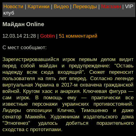
Новости
|
Картинки
|
Видео
|
Переводы
|
Магазин
|
VIP
клуб
Майдан Online
12.03.14 21:28
|
Goblin
|
51 комментарий
С мест сообщают:
Зарегистрировавшийся игрок первым делом видит
перед собой майдан и предупреждение: "Оставь
надежду всяк сюда входящий". Сюжет переносит
пользователя на пять лет вперед. Согласно легенде
виртуальная Украина в 2017-м охвачена гражданской
войной. Кругом хаос и анархия. Ключевая фигура —
сам игрок. В помощь ему — практически все
известные персонажи украинских противостояний.
Лидеры оппозиции Кличко, Тимошенко и даже
сенатор Маккейн. Художникам издательского дома
"Этногенез" удалось добиться поразительного
сходства с прототипами.