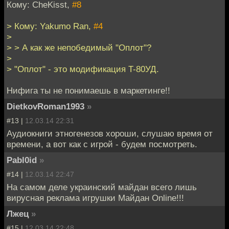
Кому: CheKisst,
#8
> Кому: Yakumo Ran,
#4
>
> > А как же непобедимый "Оплот"?
>
> "Оплот" - это модификация T-80УД.
Нифига ты не понимаешь в маркетинге!!
DietkovRoman1993
»
#13 |
12.03.14 22:31
Аудиокниги этногенезов хороши, слушаю время от
времени, а вот как с игрой - будем посмотреть.
Pabl0id
»
#14 |
12.03.14 22:47
На самом деле украинский майдан всего лишь
вирусная реклама игрушки Майдан Online!!!
Лжец
»
#15 |
12.03.14 22:48