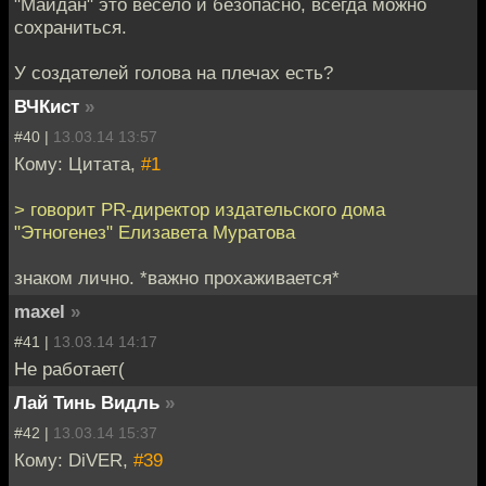
"Майдан" это весело и безопасно, всегда можно
сохраниться.
У создателей голова на плечах есть?
ВЧКист
»
#40 |
13.03.14 13:57
Кому: Цитата,
#1
> говорит PR-директор издательского дома
"Этногенез" Елизавета Муратова
знаком лично. *важно прохаживается*
maxel
»
#41 |
13.03.14 14:17
Не работает(
Лай Тинь Видль
»
#42 |
13.03.14 15:37
Кому: DiVER,
#39