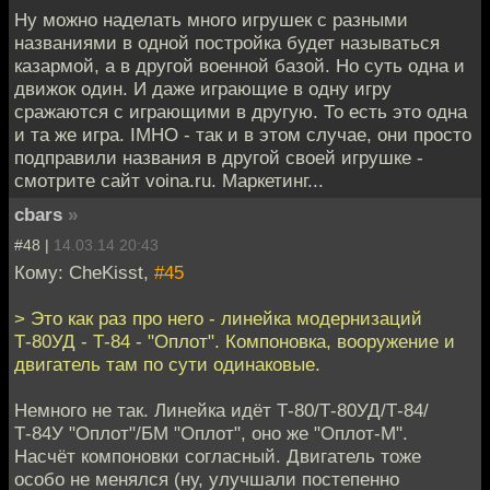
Ну можно наделать много игрушек с разными
названиями в одной постройка будет называться
казармой, а в другой военной базой. Но суть одна и
движок один. И даже играющие в одну игру
сражаются с играющими в другую. То есть это одна
и та же игра. IMHO - так и в этом случае, они просто
подправили названия в другой своей игрушке -
смотрите сайт voina.ru. Маркетинг...
cbars
»
#48 |
14.03.14 20:43
Кому: CheKisst,
#45
> Это как раз про него - линейка модернизаций
Т-80УД - Т-84 - "Оплот". Компоновка, вооружение и
двигатель там по сути одинаковые.
Немного не так. Линейка идёт Т-80/Т-80УД/Т-84/
Т-84У "Оплот"/БМ "Оплот", оно же "Оплот-М".
Насчёт компоновки согласный. Двигатель тоже
особо не менялся (ну, улучшали постепенно