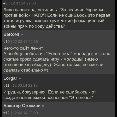
#9 |
12.03.14 22:09
Лихо парни подсуетились. "За величие Украины
против войск НАТО"! Если не ошибаюсь это первая
такая игрушка, как инструмент информационный
войны прям по ходу действа?
BaRoN!
»
#10 |
12.03.14 22:15
Чего-то сайт лежит.
А вообще ребята из "Этногенеза" молодцы, в столь
сжатые сроки сделать игру - молодцы! (имею
отношение к геймдеву). Жаль только, не смогли
сделать стабильно =)
Lorgar
»
#11 |
12.03.14 22:17
Игрушка браузерная. Если не ошибаюсь - от
создателей книжной вселенной "Этногенез"
Бакстер Стокман
»
#12 |
12.03.14 22:20