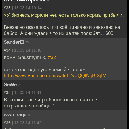
#33 |
13.03.14 10:14
>У бизнеса морали нет, есть только норма прибыли.
Внезапно оказалось что всё цинично и завязано на
бабло. А они ждали что их за так полюбят... 600
SanderEl
»
#34 |
13.03.14 11:40
Кому: Snusmymrik,
#32
как сказал один уважаемый человек
http://www.youtube.com/watch?v=QQlNgBfXjfM
SeWe
»
#35 |
13.03.14 11:41
В казахистане игра блокирована, сайт не
открывается вообще :\
wws_raga
»
#36 |
13.03.14 11:42