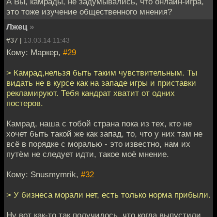
А Вы, камрады, не задумывались, что онлайн-игра,
это тоже изучение общественного мнения?
Лжец
»
#37 |
13.03.14 11:43
Кому: Маркер,
#29
> Камрад,нельзя быть таким чувствительным. Ты
видать не в курсе как на западе игры и приставки
рекламируют. Тебя кандрат хватит от одних
постеров.
Камрад, наша с тобой страна пока из тех, кто не
хочет быть такой же как запад, то, что у них там не
всё в порядке с моралью - это известно, нам их
путём не следует идти, такое моё мнение.
Кому: Snusmymrik,
#32
> У бизнеса морали нет, есть только норма прибыли.
Ну вот как-то так получилось, что когда выпустили