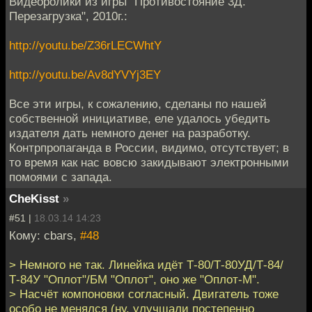
Видеоролики из игры "Противостояние 3Д.
Перезагрузка", 2010г.:
http://youtu.be/Z36rLECWhtY
http://youtu.be/Av8dYVYj3EY
Все эти игры, к сожалению, сделаны по нашей
собственной инициативе, еле удалось убедить
издателя дать немного денег на разработку.
Контрпропаганда в России, видимо, отсутствует; в
то время как нас вовсю закидывают электронными
помоями с запада.
CheKisst
»
#51 |
18.03.14 14:23
Кому: cbars,
#48
> Немного не так. Линейка идёт Т-80/Т-80УД/Т-84/
Т-84У "Оплот"/БМ "Оплот", оно же "Оплот-М".
> Насчёт компоновки согласный. Двигатель тоже
особо не менялся (ну, улучшали постепенно