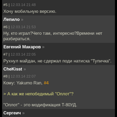
#5 |
12.03.14 21:48
Хочу мобильную версию.
Лепило
»
#6 |
12.03.14 21:53
Ну, кто играл?Чего там, интересно?Времени нет
разбираться.
Евгений Макаров
»
#7 |
12.03.14 22:05
Рухнул майдан, не сдержал поди натиска "Тупичка".
CheKisst
»
#8 |
12.03.14 22:07
Кому: Yakumo Ran,
#4
> А как же непобедимый "Оплот"?
"Оплот" - это модификация T-80УД.
Сергеич
»