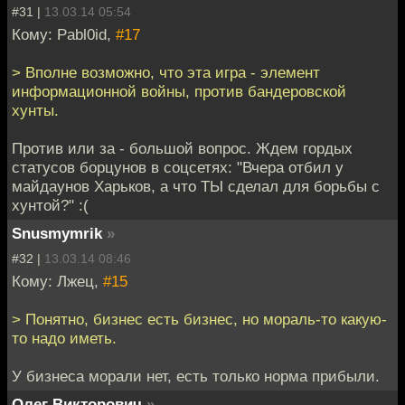
#31 |
13.03.14 05:54
Кому: Pabl0id,
#17
> Вполне возможно, что эта игра - элемент
информационной войны, против бандеровской
хунты.
Против или за - большой вопрос. Ждем гордых
статусов борцунов в соцсетях: "Вчера отбил у
майдаунов Харьков, а что ТЫ сделал для борьбы с
хунтой?" :(
Snusmymrik
»
#32 |
13.03.14 08:46
Кому: Лжец,
#15
> Понятно, бизнес есть бизнес, но мораль-то какую-
то надо иметь.
У бизнеса морали нет, есть только норма прибыли.
Олег Викторович
»