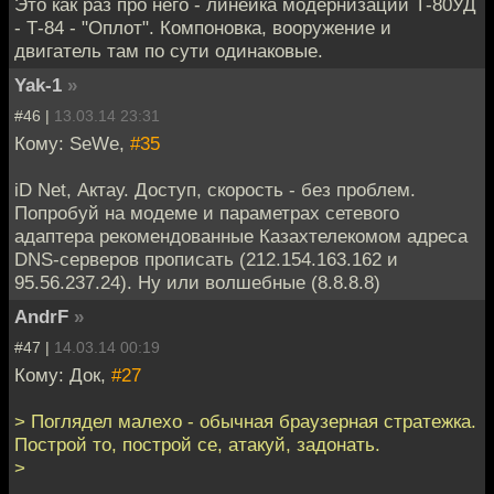
Это как раз про него - линейка модернизаций Т-80УД
- Т-84 - "Оплот". Компоновка, вооружение и
двигатель там по сути одинаковые.
Yak-1
»
#46 |
13.03.14 23:31
Кому: SeWe,
#35
iD Net, Актау. Доступ, скорость - без проблем.
Попробуй на модеме и параметрах сетевого
адаптера рекомендованные Казахтелекомом адреса
DNS-серверов прописать (212.154.163.162 и
95.56.237.24). Ну или волшебные (8.8.8.8)
AndrF
»
#47 |
14.03.14 00:19
Кому: Док,
#27
> Поглядел малехо - обычная браузерная стратежка.
Построй то, построй се, атакуй, задонать.
>