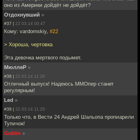
оно из Америки дойдёт не дойдёт?
Отдохнувший
»
#37 |
22.03.14 00:47
Кому: vardomskiy,
#22
> Хороша, чертовка
Эта девочка мертвого подымет.
МюллеР
»
#38 |
22.03.14 11:20
Отличный выпуск! Надеюсь ММОпер станет
регулярным!
Led
»
#39 |
22.03.14 11:20
Только что, в Вести 24 Андрей Шальопа пропиарили
Тупичок!
Goblin
»