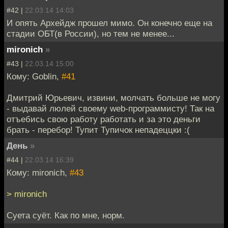
#42 |
22.03.14 14:03
И опять Архейдж прошел мимо. Он конечно еще на
стадии ОБТ(в России), но тем не менее...
mironich
»
#43 |
22.03.14 15:00
Кому: Goblin,
#41
Дмитрий Юрьевич, извини, молчать больше не могу
- выдавай люлей своему web-программисту! Так на
отъебись свою работу работать и за это деньги
брать - перебор! Тупит Тупичок непадеццки :(
День
»
#44 |
22.03.14 16:39
Кому: mironich,
#43
> mironich
Суета суёт. Как по мне, норм.