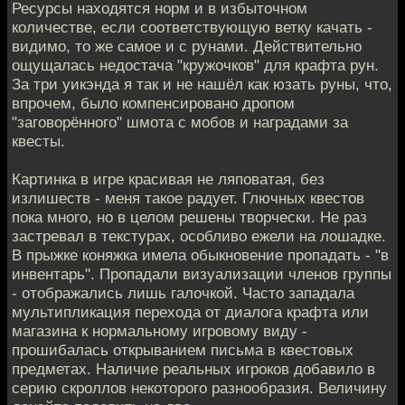
Ресурсы находятся норм и в избыточном
количестве, если соответствующую ветку качать -
видимо, то же самое и с рунами. Действительно
ощущалась недостача "кружочков" для крафта рун.
За три уикэнда я так и не нашёл как юзать руны, что,
впрочем, было компенсировано дропом
"заговорённого" шмота с мобов и наградами за
квесты.
Картинка в игре красивая не ляповатая, без
излишеств - меня такое радует. Глючных квестов
пока много, но в целом решены творчески. Не раз
застревал в текстурах, особливо ежели на лошадке.
В прыжке коняжка имела обыкновение пропадать - "в
инвентарь". Пропадали визуализации членов группы
- отображались лишь галочкой. Часто западала
мультипликация перехода от диалога крафта или
магазина к нормальному игровому виду -
прошибалась открыванием письма в квестовых
предметах. Наличие реальных игроков добавило в
серию скроллов некоторого разнообразия. Величину