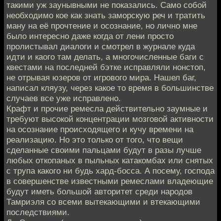
такими уж заунывными не показались. Само собой
необходимо кое как знать заморскую реч и тратить
ману на её прочтение и осознание, но лично мне
было интересно даже когда от лени просто
пролистывал диалоги и смотрел в журнале куда
идти и каого там делать, а многочисленные баги с
квестами на последней бэтке исправляли нонстоп,
не отрывая юзеров от игрового мира. Нашел баг,
написал кляузу, через какое то время в большинстве
случаев все уже исправлено.
Крафт и прочие ремесла действительно заумные и
требуют высокой концентрации мозговой активности
на осознание происходящего и кучу времени на
реализацию. Но это только от того, что вещи
сделанные своими пальцами будут в разы лучше
любых откопаных в пыльных катакомбах или снятых
с трупа какого ни будь хард-босса. А посему, господа
в совершенстве известными ремеслами владеющие
будут иметь большой авторитет среди народов
Тамриэля со всеми вытекающими и втекающими
последствиями.