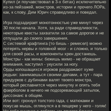
Купил (и поучавствовал в 3-х бетах) исключительно
из-за пейзажей, монстров, истории и прочего ЛОРа,
как, к слову, Дим Юрич справедливо и поведал.
Игра подзадирает монотонностью уже минут через
30 после начала. Хотя, за ради справедливости,
некоторые квесты захватили за самое дорогое и не
отпущали до своего завершения.
С системой крафтинга (то бишь - ремесел) можно
потерять нервы и головной мозг - и сложно, и только
для своей расы, и компоненты хрен достанешь.
Монстры - как мины: бежишь мимо - не обращает
внимания, наступил - укусили за ногу.
Орды копошащихся игроков раздражают хуже
редьки: занимаешься своими делами, а тут - пара
придурков с дубинами валят твоего монстра,
который респавнится через минутку и опять тебя
фаерболом в ничего не подозревающий затылок,
диссонанс в общем.
Или вот: грохнул толстого гада, с матюками и
покусав мышь, оглянулся а в пещерке у него - голяк!