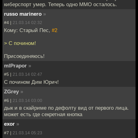
киберспорт умер. Теперь одно MMO осталось.
russo marinero
»
#4 |
21.03.14 02:32
Кому: Старый Пес,
#2
> С почином!
Присоединяюсь!
mlPrapor
»
#5 |
21.03.14 02:47
С почином Дим Юрич!
ZGrey
»
#6 |
21.03.14 03:00
дык и в скайриме по дефолту вид от первого лица.
может есть где секретная кнопка
exor
»
#7 |
21.03.14 05:23