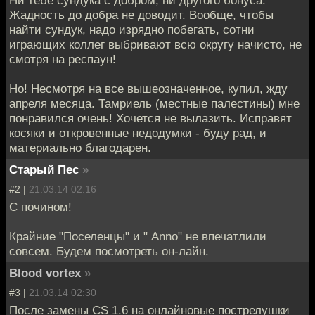
Ни тебе сундука с добром, ни другого бонуса.
Жадность до добра не доводит. Вообще, чтобы
найти сундук, надо изрядно побегать, сотни
играющих коллег выбривают всю округу начисто, не
смотря на респаун!
Но! Несмотря на все вышеозначенное, купил, жду
апреля месяца. Тамриель (местные палестины) мне
понравился очень! Хочется не вылазить. Исправят
косяки и откровенные недодумки - буду рад, и
материально благодарен.
Старый Пес
»
#2 |
21.03.14 02:16
С почином!
Крайние "Поселенцы" и " Anno" не впечатлили
совсем. Будем посмотреть он-лайн.
Blood vortex
»
#3 |
21.03.14 02:30
После замены CS 1.6 на онлайновые пострелушки