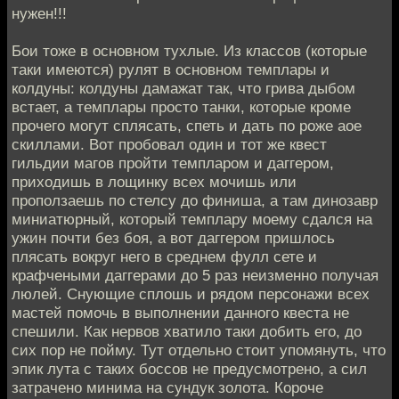
нужен!!!
Бои тоже в основном тухлые. Из классов (которые
таки имеются) рулят в основном темплары и
колдуны: колдуны дамажат так, что грива дыбом
встает, а темплары просто танки, которые кроме
прочего могут сплясать, спеть и дать по роже аое
скиллами. Вот пробовал один и тот же квест
гильдии магов пройти темпларом и даггером,
приходишь в лощинку всех мочишь или
проползаешь по стелсу до финиша, а там динозавр
миниатюрный, который темплару моему сдался на
ужин почти без боя, а вот даггером пришлось
плясать вокруг него в среднем фулл сете и
крафчеными даггерами до 5 раз неизменно получая
люлей. Снующие сплошь и рядом персонажи всех
мастей помочь в выполнении данного квеста не
спешили. Как нервов хватило таки добить его, до
сих пор не пойму. Тут отдельно стоит упомянуть, что
эпик лута с таких боссов не предусмотрено, а сил
затрачено минима на сундук золота. Короче