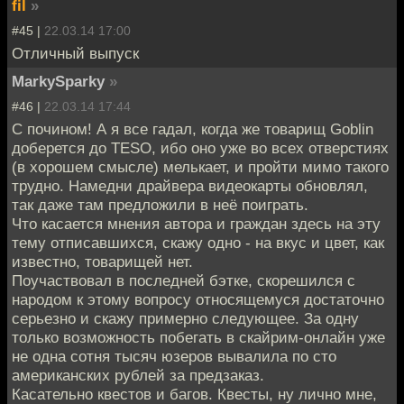
fil
»
#45 |
22.03.14 17:00
Отличный выпуск
MarkySparky
»
#46 |
22.03.14 17:44
С почином! А я все гадал, когда же товарищ Goblin
доберется до TESO, ибо оно уже во всех отверстиях
(в хорошем смысле) мелькает, и пройти мимо такого
трудно. Намедни драйвера видеокарты обновлял,
так даже там предложили в неё поиграть.
Что касается мнения автора и граждан здесь на эту
тему отписавшихся, скажу одно - на вкус и цвет, как
известно, товарищей нет.
Поучаствовал в последней бэтке, скорешился с
народом к этому вопросу относящемуся достаточно
серьезно и скажу примерно следующее. За одну
только возможность побегать в скайрим-онлайн уже
не одна сотня тысяч юзеров вывалила по сто
американских рублей за предзаказ.
Касательно квестов и багов. Квесты, ну лично мне,