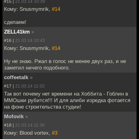
#15 |
21.03.14 10:39
Кому: Snusmymrik,
#14
сделаем!
ZELL41km
»
#16 |
21.03.14 10:43
Кому: Snusmymrik,
#14
Ну не знаю. Ржал в голос не менее двух раз, и не
заметил ничего подобного.
coffeetalk
»
#17 |
21.03.14 11:02
Так вот почему нет времени на Хоббита - Гоблин в
ММОшки рубится!!! И для алиби изредка фотается
на фоне строительства студии!
Mofovik
»
#18 |
21.03.14 11:30
Кому: Blood vortex,
#3