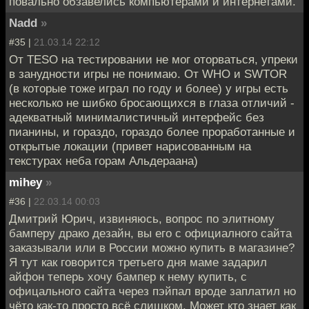
повально обзавелись компьютерами и интернетами.
Nadd
»
#35 |
21.03.14 22:12
От TESO на тестировании не мог оторваться, упреки
в занудности игры не понимаю. От WHO и SWTOR
(в которые тоже играл по году и более) у игры есть
несколько не шибко бросающихся в глаза отличий -
адекватный минималистичный интерфейс без
пианины, и гораздо, гораздо более проработанные и
открытые локации (привет нарисованным на
текстурах неба горам Альдераана)
mihey
»
#36 |
22.03.14 00:03
Дмитрий Юрич, извиняюсь, вопрос по элитному
бамперу драко дезайн, вы его с официалного сайта
заказывали или в России можно купить в магазине?
Я тут как говорится третьего дня маме задарил
айфон теперь хочу бампер к нему купить, с
офицального сайта через пэйпал вроде заплатил но
чёто как-то просто всё слишком. Может кто знает как