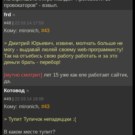
провокаторов" - взвыл.
frd
»
#48 |
22.03.14 17:59
Кому: mironich,
#43
> Дмитрий Юрьевич, извини, молчать больше не
могу - выдавай люлей своему web-программисту!
Так на отъебись свою работу работать и за это
деньги брать - перебор!
[мутно смотрит]
лет 15 уже как еле работает сайтик,
да.
Котовод
»
#49 |
22.03.14 18:08
Кому: mironich,
#43
> Тупит Тупичок непадеццки :(
В каком месте тупит?