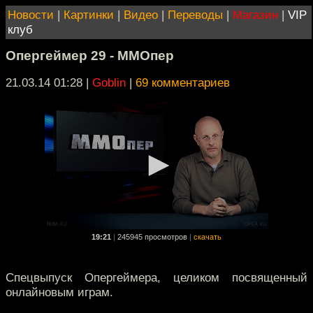
Новости
|
Картинки
|
Видео
|
Переводы
|
Магазин
|
VIP
клуб
Опергеймер 29 - ММОпер
21.03.14 01:28
|
Goblin
|
69 комментариев
19:21
|
245945 просмотров
|
скачать
Спецвыпуск Опергеймера, целиком посвященный
онлайновым играм.