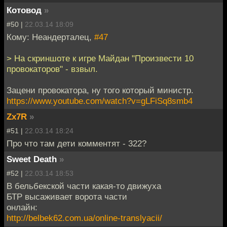
Котовод
»
#50 |
22.03.14 18:09
Кому: Неандерталец,
#47
> На скриншоте к игре Майдан "Произвести 10
провокаторов" - взвыл.
Зацени провокатора, ну того который министр.
https://www.youtube.com/watch?v=gLFiSq8smb4
Zx7R
»
#51 |
22.03.14 18:24
Про что там дети комментят - 322?
Sweet Death
»
#52 |
22.03.14 18:53
В бельбекской части какая-то движуха
БТР высаживает ворота части
онлайн:
http://belbek62.com.ua/online-translyacii/