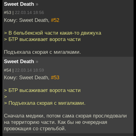
Sweet Death
»
#53 |
22.03.14 18:56
Кому: Sweet Death,
#52
> В бельбекской части какая-то движуха
> БТР высаживает ворота части
Подъехала скорая с мигалками.
Sweet Death
»
#54 |
22.03.14 18:59
Кому: Sweet Death,
#53
> БТР высаживает ворота части
>
> Подъехала скорая с мигалками.
Сначала медики, потом сама скорая проследовали
на территорию части. Как бы не очередная
провокация со стрельбой.