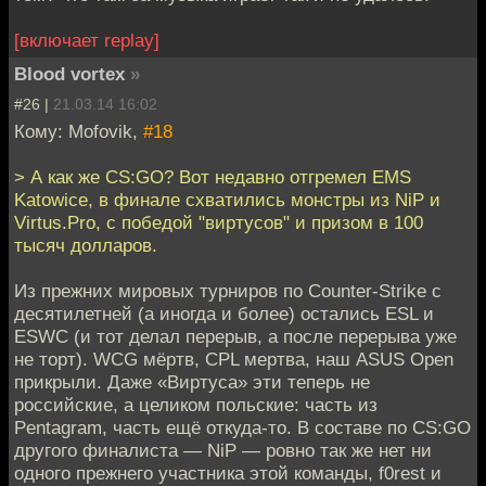
[включает replay]
Blood vortex
»
#26 |
21.03.14 16:02
Кому: Mofovik,
#18
> А как же CS:GO? Вот недавно отгремел EMS
Katowice, в финале схватились монстры из NiP и
Virtus.Pro, с победой "виртусов" и призом в 100
тысяч долларов.
Из прежних мировых турниров по Counter-Strike с
десятилетней (а иногда и более) остались ESL и
ESWC (и тот делал перерыв, а после перерыва уже
не торт). WCG мёртв, CPL мертва, наш ASUS Open
прикрыли. Даже «Виртуса» эти теперь не
российские, а целиком польские: часть из
Pentagram, часть ещё откуда-то. В составе по CS:GO
другого финалиста — NiP — ровно так же нет ни
одного прежнего участника этой команды, f0rest и