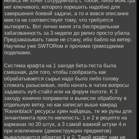
непись не хочет сотрудничать с тобой, либо монстра
нет ключевого, которого порешить надобно для
завершения боевой задачи, а то и вовсе описание
квеста не соответствует тому, что требуется
вытворять. Вот лично меня эта беспредельная
забагованность за 3 недели до релиз просто убила.
Предзаказывать такое не стану, ибо бабло на ветер.
Научены уже SWTORом и прочими громоздкими
поделками.
Система крафта на 1 заходе бета-теста была
смешная, для того, чтобы сообразить как
обрабатывается сырье надо было либо голову
сломать разыскивая, либо начать в чатик вопросы
задавать нуб-стайл или на форум ползти. К 3
заходу конечно поправили и вынесли обработку в
отдельную ветку, но как написал выше камрад
'Ravenblack' ресурсы хрен найдешь, те же руны для
энчантмента просто нелепость: 1 и 2 в рецепте на
карманах по 20 штук, а 3 самой важной штуки 4 и
при извлечении (деконструкции предметов)
вываливаются обратно 1 и 2. Такой крафт нам не