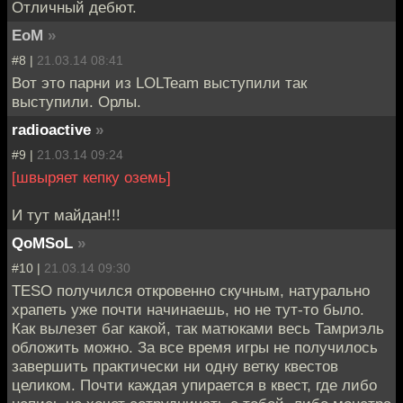
Отличный дебют.
EoM
»
#8 |
21.03.14 08:41
Вот это парни из LOLTeam выступили так
выступили. Орлы.
radioactive
»
#9 |
21.03.14 09:24
[швыряет кепку оземь]
И тут майдан!!!
QoMSoL
»
#10 |
21.03.14 09:30
TESO получился откровенно скучным, натурально
храпеть уже почти начинаешь, но не тут-то было.
Как вылезет баг какой, так матюками весь Тамриэль
обложить можно. За все время игры не получилось
завершить практически ни одну ветку квестов
целиком. Почти каждая упирается в квест, где либо