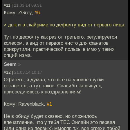
#11 |
21.03.14 09:31
Кому: ZGrey,
#6
> дык и в скайриме по дефолту вид от первого лица
Тут по дефолту как раз от третьего, регулируется
колесом, а вид от первого чисто для фанатов
прикрутили, практической пользы в ммо у таких
опций нэма.
Seem
»
#12 |
21.03.14 10:17
Офигеть, я думал, что все на уровне шутки
останется, а тут такое. Спасибо за выпуск,
присоединяюсь к поздравлениям!
Кому: Ravenblack,
#1
Не в обиду будет сказано, но сложилось
впечатление, что у тебя ТЕС Онлайн это первая
(или одна из первых) мморпг, т.к. все огрехи тобой