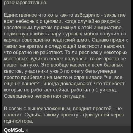
разочаровательно.
Единственное что хоть как-то взбодрило - закрытие
врат небесных с цепями, когда случайно рядом с
населенным пунктом примкнул к этой инициативе,
подмогнув прибить пару суровых мобов получил на
карман совершенно недетский шмот. Однако придя к
таким же вратам в следующей местности выяснил,
что обратно не работают. То ли респ как у некоторых
квестовых чудиков более получаса, то ли просто не
пашет наглухо. Это вообще касается всех баганых
квестов, участники уже 3 по счету бета-уикенда
просто прибегали на место и спрашивали "че, все
еще не пашет?", иногда докладывают, что тот квест
которые не работает сейчас работал в 1 уикенд.
Совершенно непонятная ситуация.
В связи с вышеизложенным, вердикт простой - не
взлетит. Судьба такому проекту - фритуплей через
год-полтора.
QoMSoL
»