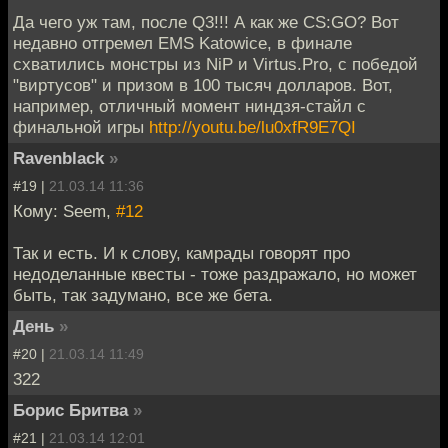
Да чего уж там, после Q3!!! А как же CS:GO? Вот
недавно отгремел EMS Katowice, в финале
схватились монстры из NiP и Virtus.Pro, с победой
"виртусов" и призом в 100 тысяч долларов. Вот,
например, отличный момент ниндзя-стайл с
финальной игры
http://youtu.be/lu0xfR9E7QI
Ravenblack
»
#19 |
21.03.14 11:36
Кому: Seem,
#12
Так и есть. И к слову, камрады говорят про
недоделанные квесты - тоже раздражало, но может
быть, так задумано, все же бета.
День
»
#20 |
21.03.14 11:49
322
Борис Бритва
»
#21 |
21.03.14 12:01