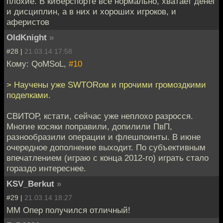
плохие. В киберспорте все нормально, хватает денег
и дисциплин, а в них и хороших игроков, и
аферистов
OldKnight
»
#28 |
21.03.14 17:58
Кому: QoMSoL,
#10
> Научены уже SWTORом и прочими громоздкими
поделками.
СВИТОР, кстати, сейчас уже неплохо разросся.
Многие косяки поправили, допилили ПвП,
разнообразили операции и флешпоинты. В июне
очередное дополнение выходит. По субъективным
впечатлением (играю с конца 2012-го) играть стало
гораздо интереснее.
KSV_Berkut
»
#29 |
21.03.14 18:27
ММ Опер получился отличный!