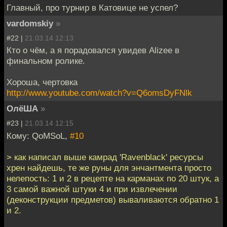
Главный, про турнир в Катовице не успел?
vardomskiy
»
#22 |
21.03.14 12:13
Кто о чём, а я порадовался увидев Alizee в
финальном ролике.
Хороша, чертовка
http://www.youtube.com/watch?v=Q6omsDyFNlk
ОлёША
»
#23 |
21.03.14 12:15
Кому: QoMSoL,
#10
> как написал выше камрад 'Ravenblack' ресурсы
хрен найдешь, те же руны для энчантмента просто
нелепость: 1 и 2 в рецепте на карманах по 20 штук, а
3 самой важной штуки 4 и при извлечении
(деконструкции предметов) вываливаются обратно 1
и 2.