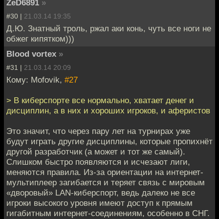
ZeD6891
»
#30 |
21.03.14 19:35
Д.Ю. Знатный троль, ржал аки конь, чуть все ноги не
обжег кипятком)))
Blood vortex
»
#31 |
21.03.14 20:09
Кому: Mofovik,
#27
> В киберспорте все нормально, хватает денег и
дисциплин, а в них и хороших игроков, и аферистов
Это значит, что через пару лет на турнирах уже
будут играть другие дисциплины, которые пропихнёт
другой разработчик (а может и тот же самый).
Слишком быстро появляются и исчезают лиги,
меняются правила. Из-за ориентации на интернет-
мультиплеер загибается и теряет связь с мировым
«дворовый» LAN-киберспорт, ведь далеко не все
игроки высокого уровня имеют доступ к прямым
гигабитным интернет-соединениям, особенно в СНГ.