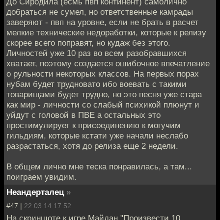
До Сиродила (есмь пвп континент) самолично
добраться не сумел, но ответственные камрады
заверяют - пвп на уровне, если не брать в расчет
мелкие технические недоработки, которые к релизу
скорее всего поправят, но кудаж без этого.
Личностей уже 10 раз во всем разобравшихся
хватает, поэтому создается ошибочное впечатление
о рульности некоторых классов. На первых порах
нубам будет трудновато ибо воевать с такими
товарищами будет трудно, но это песня уже стара
как мир - личности со слабый психикой плюнут и
уйдут с головой в ПВЕ а остальных это
простимулирует к присоединению к могучим
гильдиям, которые кстати уже начали неслабо
разрастаться, хотя до релиза еще 2 недели.
В общем лично мне теска понравилась, а там...
поиграем увидим.
Неандерталец
»
#47 |
22.03.14 17:52
На скриншоте к игре Майдан "Произвести 10