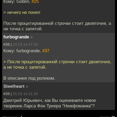
Кому: Goblin,
#25
> ничего не понял
После процитированной строчки стоит двоеточие, а
не точка с запятой.
furbogrande
»
#38 |
24.03.14 07:25
Кому: furbogrande,
#37
> После процитированной строчки стоит двоеточие,
а не точка с запятой.
В описание под роликом.
Steelheart
»
#39 |
25.03.14 21:20
Дмитрий Юрьевич, как Вы оцениваете новое
творение Ларса Фон Триера "Нимфоманка"?