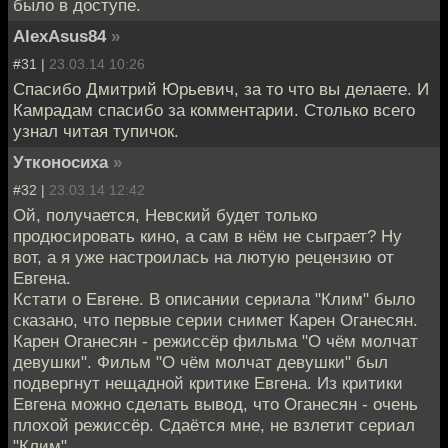
было в доступе.
AlexAsus84
»
#31 |
23.03.14 10:26
Спасибо Дмитрий Юрьевич, за то что вы делаете. И
Камрадам спасибо за комментарии. Столько всего
узнал читая тупичок.
Утконосиха
»
#32 |
23.03.14 12:42
Ой, получается, Невский будет только
продюсировать кино, а сам в нём не сыграет? Ну
вот, а я уже настроилась на лютую рецензию от
Евгена.
Кстати о Евгене. В описании сериала "Клим" было
сказано, что первые серии снимет Карен Оганесян.
Карен Оганесян - режиссёр фильма "О чём молчат
девушки". Фильм "О чём молчат девушки" был
подвергнут нещадной критике Евгена. Из критики
Евгена можно сделать вывод, что Оганесян - очень
плохой режиссёр. Сдаётся мне, не взлетит сериал
"Клим".