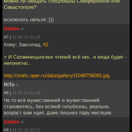
можно ли ожидать спецпоказы Симферополе или
Севастополе?
исключать нельзя :)))
Goblin
»
#7 |
21.03.14 22:19
Кому: Завсклад,
#2
> И Солженицынских чтений всё нет.. и когда будет -
непонятно..
http://static.oper.ru/data/gallery/l1048756093.jpg
RiTo
»
#8 |
21.03.14 22:49
Че то всё мужественней и мужественней
становитесь, без всякой голубизны, реально,
возраст вам идет, даже лишних пару месяцев.
Goblin
»
#9 |
21.03.14 22:51