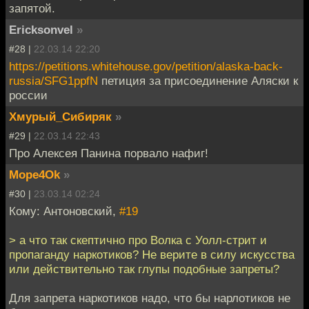
запятой.
Ericksonvel
»
#28 |
22.03.14 22:20
https://petitions.whitehouse.gov/petition/alaska-back-
russia/SFG1ppfN
петиция за присоединение Аляски к
россии
Хмурый_Сибиряк
»
#29 |
22.03.14 22:43
Про Алексея Панина порвало нафиг!
Mope4Ok
»
#30 |
23.03.14 02:24
Кому: Антоновский,
#19
> а что так скептично про Волка с Уолл-стрит и
пропаганду наркотиков? Не верите в силу искусства
или действительно так глупы подобные запреты?
Для запрета наркотиков надо, что бы нарлотиков не