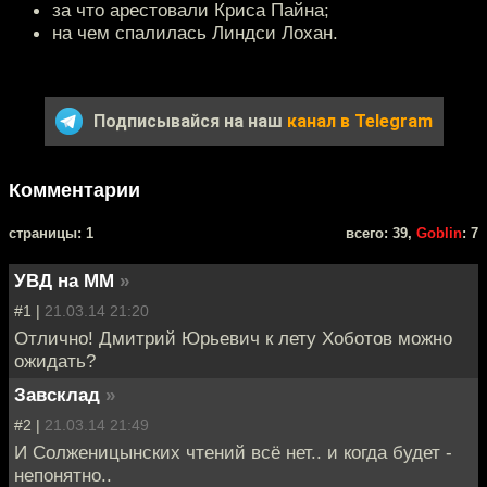
за что арестовали Криса Пайна;
на чем спалилась Линдси Лохан.
Подписывайся на наш
канал в Telegram
Комментарии
cтраницы: 1
всего: 39,
Goblin
: 7
УВД на ММ
»
#1 |
21.03.14 21:20
Отлично! Дмитрий Юрьевич к лету Хоботов можно
ожидать?
Завсклад
»
#2 |
21.03.14 21:49
И Солженицынских чтений всё нет.. и когда будет -
непонятно..