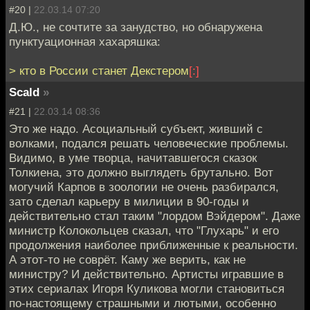
#20 |
22.03.14 07:20
Д.Ю., не сочтите за занудство, но обнаружена
пунктуационная хахаряшка:
> кто в России станет Декстером
[:]
Scald
»
#21 |
22.03.14 08:36
Это же надо. Асоциальный субъект, живший с
волками, подался решать человеческие проблемы.
Видимо, в уме творца, начитавшегося сказок
Толкиена, это должно выглядеть брутально. Вот
могучий Карпов в зоологии не очень разбирался,
зато сделал карьеру в милиции в 90-годы и
действительно стал таким "лордом Вэйдером". Даже
министр Колокольцев сказал, что "Глухарь" и его
продолжения наиболее приближенные к реальности.
А этот-то не соврёт. Каму же верить, как не
министру? И действительно. Артисты игравшие в
этих сериалах Игоря Куликова могли становиться
по-настоящему страшными и лютыми, особенно