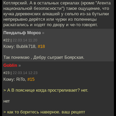
Котлярский. А в остальных сериалах (кроме "Агента
национальной безопасности") такое ощущение, что
кучка деревенских алкашей у сельпо из-за бутылки
непрерывно дерётся или чурки из поленницы
раскатались и ходят по двору и че-то говорят.
Пендальф Мороз
»
#22 |
22.03.14 11:20
Кому: Bublik718,
#18
Так понимаю , Дебру сыграет Боярская.
Goblin
»
#23 |
22.03.14 12:23
Кому: RiTo,
#15
> А В пояснице когда простреливает? нет.
нет
> как то боритесь наверное. ваш рецепт