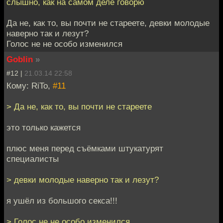
слышно, как на самом деле говорю
Да не, как то, вы почти не стареете, девки молодые
наверно так и лезут?
Голос не не особо изменился
Goblin
»
#12 |
21.03.14 22:58
Кому: RiTo,
#11
> Да не, как то, вы почти не стареете
это только кажется
плюс меня перед съёмками штукатурят
специалисты
> девки молодые наверно так и лезут?
я ушёл из большого секса!!!
> Голос не не особо изменился