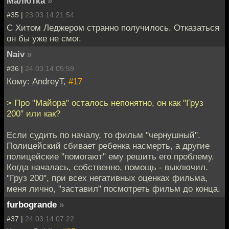
Малютка
»
#35 |
23.03.14 21:54
С Хитом Леджером странно получилось. Отказаться
он бы уже не смог.
Naiv
»
#36 |
24.03.14 05:59
Кому: AndreyT,
#17
> Про "Майора" осталось непонятно, он как "Груз
200" или как?
Если судить по началу, то фильм "чернушный".
Полицейский сбивает ребенка насмерть, а другие
полицейские "помогают" ему решить его проблему.
Когда началась, собственно, помощь - выключил.
"Груз 200", при всех негативных оценках фильма,
меня лично, "заставил" посмотреть фильм до конца.
furbogrande
»
#37 |
24.03.14 07:22