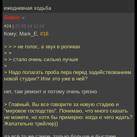
ежедневная ходьба
Goblin
»
#24 |
22.03.14 12:24
Кому: Mark_E,
#16
> > > не голос, а звук в роликах
> >
> > стало очень сильно лучше
>
> Надо полагать проба пера перед задействованием
новой студии? Или это уже в ней?
нет, там ремонт и потому очень грязно
> Главный, Вы все говорите за новую стадию и
"мировое господство". Понимаю, что много сказать
не можете, но хотя бы примерно: когда и чего ждать?
Желательно трейлер))
да всё то же самое, только больше и быстрее