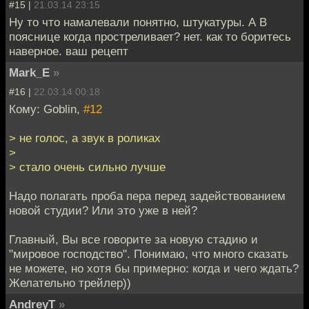
#15 |
21.03.14 23:15
Ну то что намалевали понятно, штукатуры. А В
пояснице когда простреливает? нет. как то боритесь
наверное. ваш рецепт
Mark_E
»
#16 |
22.03.14 00:18
Кому: Goblin,
#12
> не голос, а звук в роликах
>
> стало очень сильно лучше
Надо полагать проба пера перед задействованием
новой студии? Или это уже в ней?
Главный, Вы все говорите за новую стадию и
"мировое господство". Понимаю, что много сказать
не можете, но хотя бы примерно: когда и чего ждать?
Желательно трейлер))
AndreyT
»