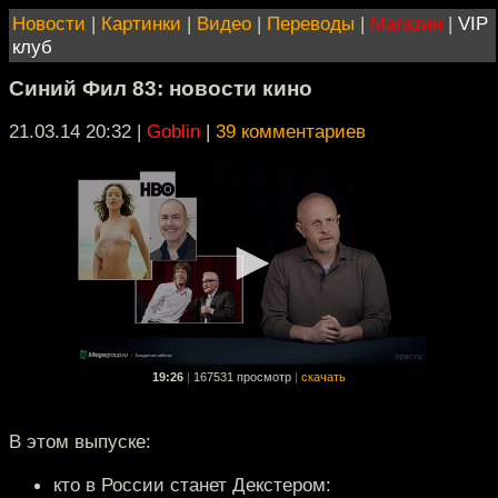
Новости
|
Картинки
|
Видео
|
Переводы
|
Магазин
|
VIP
клуб
Синий Фил 83: новости кино
21.03.14 20:32
|
Goblin
|
39 комментариев
19:26
|
167531 просмотр
|
скачать
В этом выпуске:
кто в России станет Декстером: