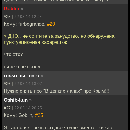
Goblin
»
#25 |
22.03.14 12:24
Кому: furbogrande,
#20
> Д.Ю., не сочтите за занудство, но обнаружена
пунктуационная хахаряшка:
что это?
ничего не понял
russo marinero
»
#26 |
22.03.14 13:07
Нужно снять про "В цепких лапах" про Крым!!!
Oshib-kun
»
#27 |
22.03.14 20:25
Кому: Goblin,
#25
Я так понял, речь про двоеточие вместо точки с