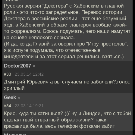
Русская версия "Декстера" с Хабенским в главной
роли - это что-то запредельное. Перенос истории
Декстера в российские реалии - тот ещё безумный
ход, а Хабенский в образе главгероя вообще какой-
то сюрреализм. Боюсь подумать, чего наши намутят
на основе неплохого сериала.
(И да, когда Главнй заговорил про "Игру престолов",
я в испуге подумала, что отечественные
кинодеятели и за этот сериал решились взяться.)
Doctor2007
»
#33 |
23.03.14 12:42
Дмитрий Юрьевич а вы случаем не заболели?.голос
хриплый
Geek
»
#34 |
23.03.14 19:21
Крис, куда ты катишься? ((( ну и Линдси, что с тобой
сделал твой отвратный образ жизни? такая
красавица была, весь телефон фотками забит