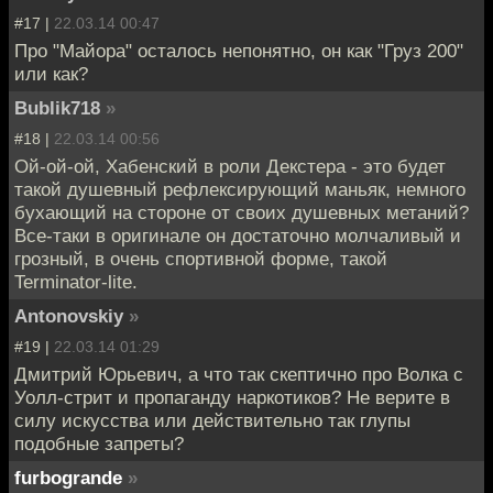
#17 |
22.03.14 00:47
Про "Майора" осталось непонятно, он как "Груз 200"
или как?
Bublik718
»
#18 |
22.03.14 00:56
Ой-ой-ой, Хабенский в роли Декстера - это будет
такой душевный рефлексирующий маньяк, немного
бухающий на стороне от своих душевных метаний?
Все-таки в оригинале он достаточно молчаливый и
грозный, в очень спортивной форме, такой
Terminator-lite.
Antonovskiy
»
#19 |
22.03.14 01:29
Дмитрий Юрьевич, а что так скептично про Волка с
Уолл-стрит и пропаганду наркотиков? Не верите в
силу искусства или действительно так глупы
подобные запреты?
furbogrande
»