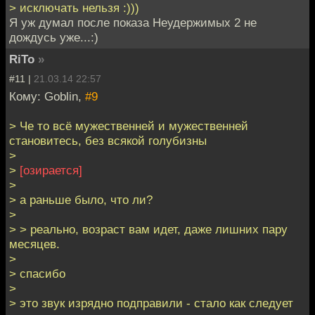
> исключать нельзя :)))
Я уж думал после показа Неудержимых 2 не
дождусь уже...:)
RiTo
»
#11 |
21.03.14 22:57
Кому: Goblin,
#9
> Че то всё мужественней и мужественней
становитесь, без всякой голубизны
>
>
[озирается]
>
> а раньше было, что ли?
>
> > реально, возраст вам идет, даже лишних пару
месяцев.
>
> спасибо
>
> это звук изрядно подправили - стало как следует