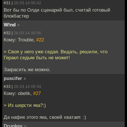
#31 |
26.03.14 00:42
Вот бы по Олди сценарий был, считай готовый
блокбастер
W!nd
»
#32 |
26.03.14 00:56
Кому: Trouble,
#22
> Своя у него уже седая. Видать, решили, что
Геракл седым быть не может!
Закрасить же можно.
puscifer
»
#33 |
26.03.14 09:34
Кому: obelik,
#27
> Из шерсти яка?:)
Да нафик этого яка, своей хватает. :)
Drunkey
»