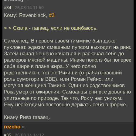
#34 |
26.03.14 11:50
Кому: Ravenblack,
#3
> > Скала - гаваец, если не ошибаюсь.
Самоанец. В первом своем гиммике был даже
пухловат, эдаким смешным пупсом выходил на ринг.
Затем начал бешено качаться и раскачал себя до
размеров мясной машины. Иначе пополз бы поперек
себя шире в плане жира. У него полно
родственников, тот же Рикиши (отрабатывавший
роль сумотори в ВВЕ), или Роман Рейнс, или
могучая женщина Тамина. Один из родственников
Рока умер от ожирения. Самоанцы они все довольно
упитанные по природе. Так что, Рок у нас уникум.
Ему необходимо постоянно держать себя в форме.
Киану Ривз гаваец.
rezcho
»
#35 |
26.03.14 14:12