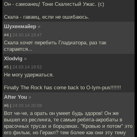
Он - самоанец! Тони Скалистый Ужас. (с)
Скала - гаваец, если не ошибаюсь.
Шухенмайер
»
#4 |
24.03.14 19:47
Скала хочет перебить Гладиатора, раз так
старается...
Xlodvig
»
#5 |
24.03.14 19:52
Не могу удержаться.
Finally The Rock has come back to O-lym-pus!!!!!!!
After You
»
#6 |
24.03.14 20:08
Вот че-че, а орать он умеет будь здоров! Он же
вышел из реслинга, те самые ребята-акробаты в
красочных трусах и борцовках. "Кровью и потом" это
его фильм, но Геракл? тем более как они эту тему