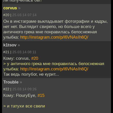
corvus
»
#20 |
25.03.14 07:14
Он в инстаграме выкладывает фотографии и кадры,
нет нет. Выглядит свирепо, но больше всего у
античного грека мне понравилась белоснежная
улыбка:
http://instagram.com/p/l6VNAsIh6Q/
k1tsov
»
#21 |
25.03.14 08:11
Кому: corvus,
#20
> у античного грека мне понравилась белоснежная
улыбка:
http://instagram.com/p/l6VNAsIh6Q/
Так ведь полубог, не курит...
Trouble
»
#22 |
25.03.14 09:26
Кому: FlouryEye,
#15
> и татухи все свели