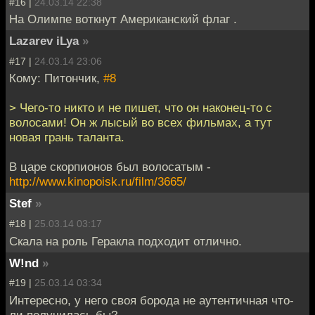
#16 |
24.03.14 22:38
На Олимпе воткнут Американский флаг .
Lazarev iLya
»
#17 |
24.03.14 23:06
Кому: Питончик,
#8
> Чего-то никто и не пишет, что он наконец-то с
волосами! Он ж лысый во всех фильмах, а тут
новая грань таланта.
В царе скорпионов был волосатым -
http://www.kinopoisk.ru/film/3665/
Stef
»
#18 |
25.03.14 03:17
Скала на роль Геракла подходит отлично.
W!nd
»
#19 |
25.03.14 03:34
Интересно, у него своя борода не аутентичная что-
ли получилась бы?