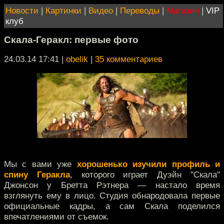
Новости
|
Картинки
|
Видео
|
Переводы
|
Магазин
|
VIP
клуб
Скала-Геракл: первые фото
24.03.14 17:41
|
obelik
|
35 комментариев
Мы с вами уже
хорошенько изучили профиль и
спину Геракла
, которого играет Дуэйн "Скала"
Джонсон у Бретта Рэтнера — настало время
взглянуть ему в лицо. Студия обнародовала первые
официальные кадры, а сам Скала поделился
впечатлениями от съемок.