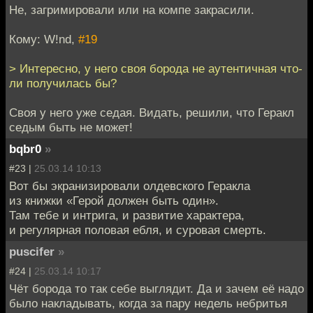
Не, загримировали или на компе закрасили.
Кому: W!nd,
#19
> Интересно, у него своя борода не аутентичная что-
ли получилась бы?
Своя у него уже седая. Видать, решили, что Геракл
седым быть не может!
bqbr0
»
#23 |
25.03.14 10:13
Вот бы экранизировали олдевского Геракла
из книжки «Герой должен быть один».
Там тебе и интрига, и развитие характера,
и регулярная половая ебля, и суровая смерть.
puscifer
»
#24 |
25.03.14 10:17
Чёт борода то так себе выглядит. Да и зачем её надо
было накладывать, когда за пару недель небритья