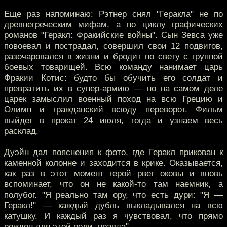
Еще раз напоминаю: Рэтнер снял "Геракла" не по
древнегреческим мифам, а по циклу графических
романов "Геракл: Фракийские войны". Сын Зевса уже
повоевал и пострадал, совершил свои 12 подвигов,
разочаровался в жизни и бродит по свету с группой
боевых товарищей. Всю команду нанимает царь
Фракии Котис: будто бы обучить его солдат и
превратить их в супер-армию — но на самом деле
царек замыслил военный поход на всю Грецию и
Олимп и гражданский всюду переворот. Фильм
выйдет в прокат 24 июля, тогда и узнаем весь
расклад.
Дуэйн дал пояснения к фото, где Геракл прикован к
каменной колонне и заходится в крике. Оказывается,
как раз в этот момент герой рвет оковы и вновь
вспоминает, что он не какой-то там наемник, а
полубог. "Я реально там ору, что есть дури: "Я —
Геракл!" — каждый дубль выкладывался на всю
катушку. И каждый раз я чувствовал, что прямо
рожден для этой роли, правда".