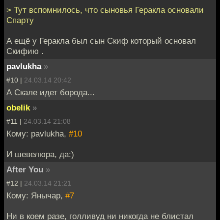
> Тут вспомнилось, что сыновья Геракла основали
Спарту
А ещё у Геракла был сын Скиф который основал
Скифию .
pavlukha
»
#10 |
24.03.14 20:42
А Скале идет борода...
obelik
»
#11 |
24.03.14 21:08
Кому: pavlukha,
#10
И шевелюра, да:)
After You
»
#12 |
24.03.14 21:21
Кому: Янычар,
#7
Ни в коем разе, голливуд ни никогда не блистал