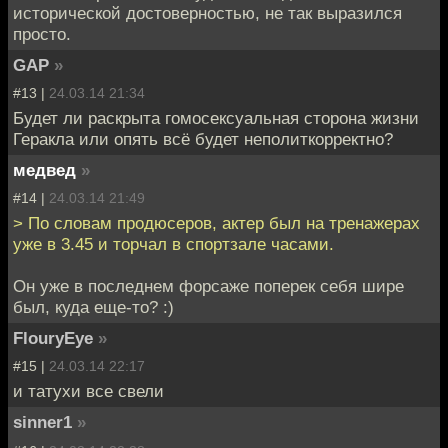
исторической достоверностью, не так выразился
просто.
GAP
»
#13 |
24.03.14 21:34
Будет ли раскрыта гомосексуальная сторона жизни
Геракла или опять всё будет неполиткорректно?
медвед
»
#14 |
24.03.14 21:49
> По словам продюсеров, актер был на тренажерах
уже в 3.45 и торчал в спортзале часами.
Он уже в последнем форсаже поперек себя шире
был, куда еще-то? :)
FlouryEye
»
#15 |
24.03.14 22:17
и татухи все свели
sinner1
»