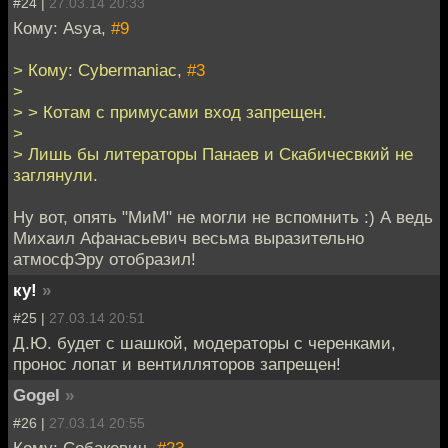
#24 |
27.03.14 20:33
Кому: Asya,
#9
> Кому: Cybermaniac,
#3
>
> > Котам с примусами вход запрещен.
>
> Лишь бы литераторы Панаев и Скабичесвкий не
заглянули.
Ну вот, опять "МиМ" не могли не вспомнить :) А ведь
Михаил Афанасьевич весьма выразительно
атмосфЭру отобразил!
ку!
»
#25 |
27.03.14 20:51
Д.Ю. будет с шашкой, модераторы с черенками,
пронос лопат и вентилляторов запрещен!
Gogel
»
#26 |
27.03.14 20:55