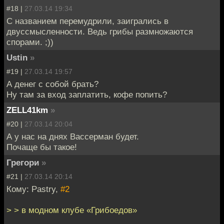
#18 |
27.03.14 19:34
С названием перемудрили, заигрались в
двуссмысленности. Ведь грибы размножаются
спорами. ;))
Ustin
»
#19 |
27.03.14 19:57
А денег с собой брать?
Ну там за вход заплатить, кофе попить?
ZELL41km
»
#20 |
27.03.14 20:04
А у нас на днях Вассерман будет.
Почаще бы такое!
Грегори
»
#21 |
27.03.14 20:14
Кому: Pastry,
#2
> > в модном клубе «Грибоедов»