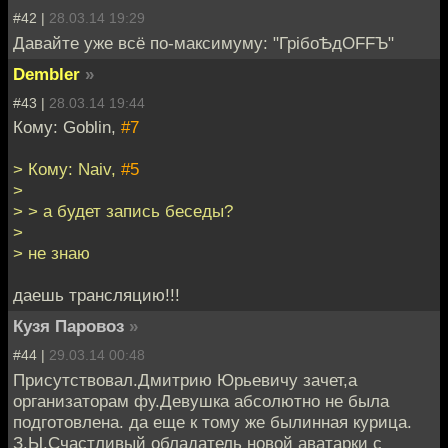
#42 |
28.03.14 19:29
Давайте уже всё по-максимуму: "ГрiбоѢдOFFЪ"
Dembler
»
#43 |
28.03.14 19:44
Кому: Goblin,
#7
> Кому: Naiv,
#5
>
> > а будет запись беседы?
>
> не знаю
даешь трансляцию!!!
Кузя Паровоз
»
#44 |
29.03.14 00:48
Присутствовал.Дмитрию Юрьевичу зачет,а
организаторам фу.Девушка абсолютно не была
подготовлена. да еще к тому же былинная курица.
З.Ы.Счастливый обладатель новой аватарки с