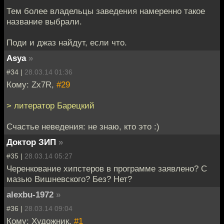
Тем более владельцы заведения намеренно такое
название выбрали.
Поди и джаз найдут, если что.
Asya
»
#34 |
28.03.14 01:36
Кому: Zx7R,
#29
> литератор Барецкий
Счастье неведения: не знаю, кто это :)
Доктор ЗИП
»
#35 |
28.03.14 05:27
Черенкование хипстеров в программе заявлено? С
мазью Вишневского? Без? Нет?
alexbu-1972
»
#36 |
28.03.14 09:04
Кому: Художник,
#1