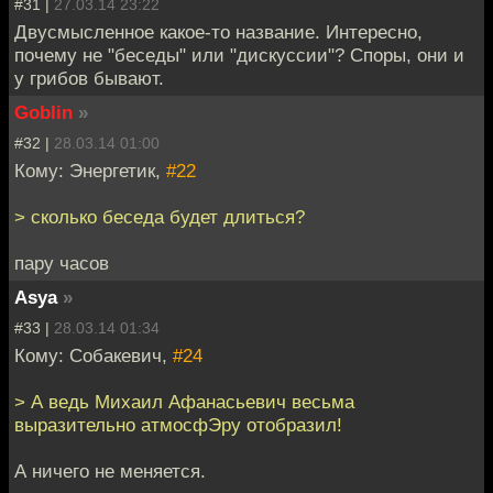
#31 |
27.03.14 23:22
Двусмысленное какое-то название. Интересно,
почему не "беседы" или "дискуссии"? Споры, они и
у грибов бывают.
Goblin
»
#32 |
28.03.14 01:00
Кому: Энергетик,
#22
> сколько беседа будет длиться?
пару часов
Asya
»
#33 |
28.03.14 01:34
Кому: Собакевич,
#24
> А ведь Михаил Афанасьевич весьма
выразительно атмосфЭру отобразил!
А ничего не меняется.