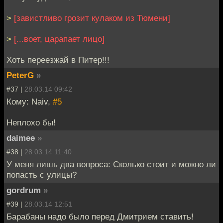
>
[завистливо грозит кулаком из Тюмени]
>
[...воет, царапает лицо]
Хоть переезжай в Питер!!!
PeterG
»
#37 |
28.03.14 09:42
Кому: Naiv,
#5
Неплохо бы!
daimee
»
#38 |
28.03.14 11:40
У меня лишь два вопроса: Сколько стоит и можно ли
попасть с улицы?
gordrum
»
#39 |
28.03.14 12:51
Барабаны надо было перед Дмитрием ставить!