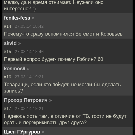
мелко, да и время отнимает. Неужели оно
интересно? :)
feniks-fess
»
#14 |
27.03.14 18:42
Почему-то сразу вспомнился Бегемот и Коровьев
skvid
»
#15 |
27.03.14 18:46
Первый вопрос будет- почему Гоблин? 60
kosmos9
»
#16 |
27.03.14 19:21
Товарищи, если кто пойдет, не могли бы сделать
запись?
Прохор Петрович
»
#17 |
27.03.14 19:21
Надеюсь хоть там, в отличие от ТВ, гости не будут
орать и перекрикивать друг друга?
Цзен ГУргуров
»