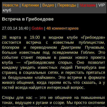
Новости
|
Картинки
|
Видео
|
Переводы
|
Магазин
|
VIP
клуб
Встреча в Грибоедове
27.03.14 16:40
|
Goblin
|
48 комментариев
28 марта в 19.00 в модном клубе «Грибоедов»
состоится встреча с известным публицистом,
блогером и переводчиком Дмитрием Пучковым,
больше известным под псевдонимом Гоблин. Это
событие станет первым в рамках нового проекта
клуба — «Грибоедовские споры». Оно позволит
каждому увидеть известных людей Петербурга вне
страниц в социальных сетях, и перестать прятаться
за бездушными «лайками». Это встречи в формате
живого общения, когда героям есть что сказать, а у
гостей всегда найдется интересный вопрос.
Споры для нас – это не общение на повышенных
тонах, ведущее к ругани и ссоре. Мы просто охотники