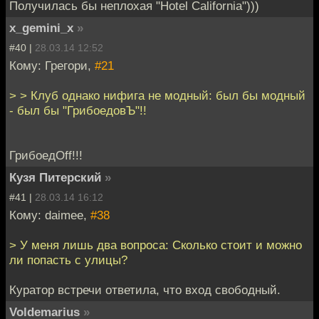
Получилась бы неплохая "Hotel California")))
x_gemini_x
»
#40 |
28.03.14 12:52
Кому: Грегори,
#21
> > Клуб однако нифига не модный: был бы модный
- был бы "ГрибоедовЪ"!!
ГрибоедOff!!!
Кузя Питерский
»
#41 |
28.03.14 16:12
Кому: daimee,
#38
> У меня лишь два вопроса: Сколько стоит и можно
ли попасть с улицы?
Куратор встречи ответила, что вход свободный.
Voldemarius
»