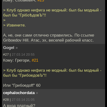
Кому: Собакевич,
#23
> Клуб однако нифига не модный: был бы модный -
был бы "ГрiбоѢдовЪ"!!
>
> Извините.
А, не, они сами отлично справились. По ссылке
Griboedov Hill. Атас, эх, веселей рабочий класс.
Gogel
»
#27 |
27.03.14 20:55
Кому: Грегори,
#21
> Клуб однако нифига не модный: был бы модный -
был бы "ГрибоедовЪ"!!
Или "Грибоедоff" 60
cephalochordata
»
#28 |
27.03.14 21:05
А вход платный?