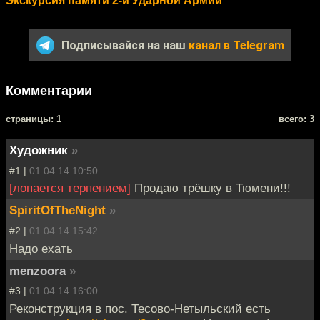
Экскурсия памяти 2-й Ударной Армии
Подписывайся на наш
канал в Telegram
Комментарии
cтраницы: 1
всего: 3
Художник
»
#1 |
01.04.14 10:50
[лопается терпением]
Продаю трёшку в Тюмени!!!
SpiritOfTheNight
»
#2 |
01.04.14 15:42
Надо ехать
menzoora
»
#3 |
01.04.14 16:00
Реконструкция в пос. Тесово-Нетыльский есть