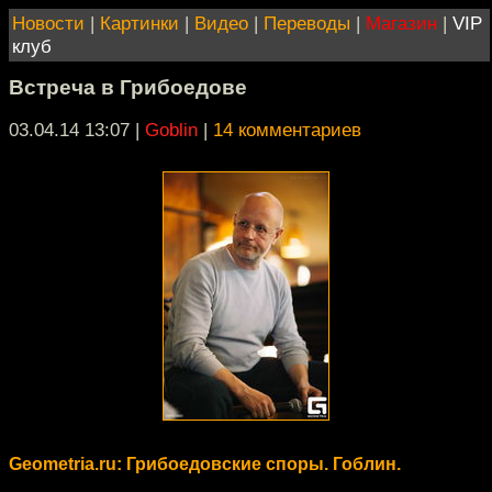
Новости
|
Картинки
|
Видео
|
Переводы
|
Магазин
|
VIP
клуб
Встреча в Грибоедове
03.04.14 13:07
|
Goblin
|
14 комментариев
Geometria.ru: Грибоедовские споры. Гоблин.