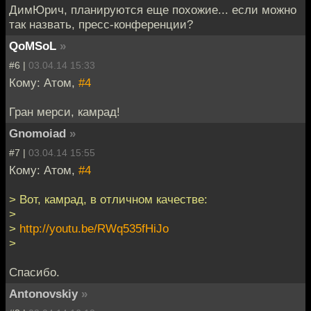
ДимЮрич, планируются еще похожие... если можно
так назвать, пресс-конференции?
QoMSoL
»
#6 |
03.04.14 15:33
Кому: Атом,
#4
Гран мерси, камрад!
Gnomoiad
»
#7 |
03.04.14 15:55
Кому: Атом,
#4
> Вот, камрад, в отличном качестве:
>
>
http://youtu.be/RWq535fHiJo
>
Спасибо.
Antonovskiy
»