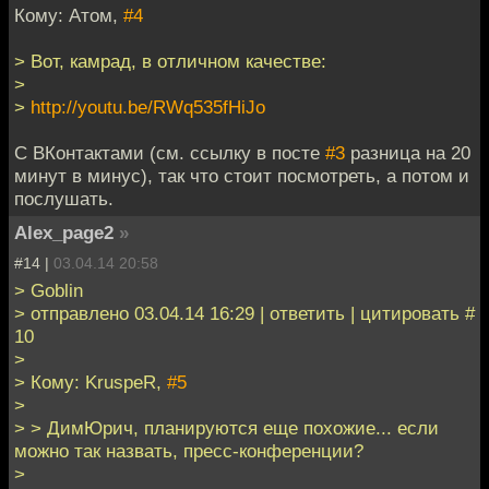
Кому: Атом,
#4
> Вот, камрад, в отличном качестве:
>
>
http://youtu.be/RWq535fHiJo
С ВКонтактами (см. ссылку в посте
#3
разница на 20
минут в минус), так что стоит посмотреть, а потом и
послушать.
Alex_page2
»
#14 |
03.04.14 20:58
> Goblin
> отправлено 03.04.14 16:29 | ответить | цитировать #
10
>
> Кому: KruspeR,
#5
>
> > ДимЮрич, планируются еще похожие... если
можно так назвать, пресс-конференции?
>