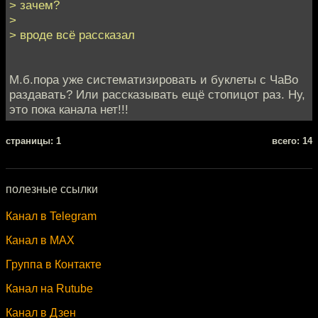
> зачем?
>
> вроде всё рассказал
М.б.пора уже систематизировать и буклеты с ЧаВо
раздавать? Или рассказывать ещё стопицот раз. Ну,
это пока канала нет!!!
cтраницы: 1
всего: 14
полезные ссылки
Канал в Telegram
Канал в MAX
Группа в Контакте
Канал на Rutube
Канал в Дзен