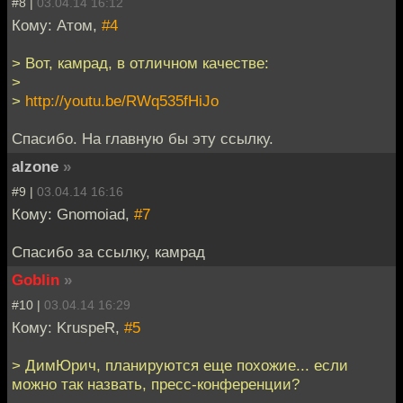
#8 |
03.04.14 16:12
Кому: Атом,
#4
> Вот, камрад, в отличном качестве:
>
>
http://youtu.be/RWq535fHiJo
Спасибо. На главную бы эту ссылку.
alzone
»
#9 |
03.04.14 16:16
Кому: Gnomoiad,
#7
Спасибо за ссылку, камрад
Goblin
»
#10 |
03.04.14 16:29
Кому: KruspeR,
#5
> ДимЮрич, планируются еще похожие... если
можно так назвать, пресс-конференции?