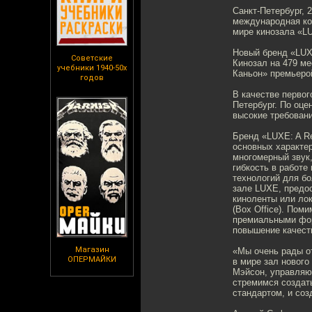
Санкт-Петербург,
международная ко
мире кинозала «LU
Новый бренд «LUX
Советские
Кинозал на 479 м
учебники 1940-50х
Каньон» премьеро
годов
В качестве первог
Петербург. По оц
высокие требовани
Бренд «LUXE: A Re
основных характер
многомерный звук
гибкость в работе
технологий для б
зале LUXE, предо
киноленты или лок
(Box Office). Пом
премиальными фор
повышение качест
Магазин
«Мы очень рады о
ОПЕРМАЙКИ
в мире зал нового
Мэйсон, управляю
стремимся создат
стандартом, и соз