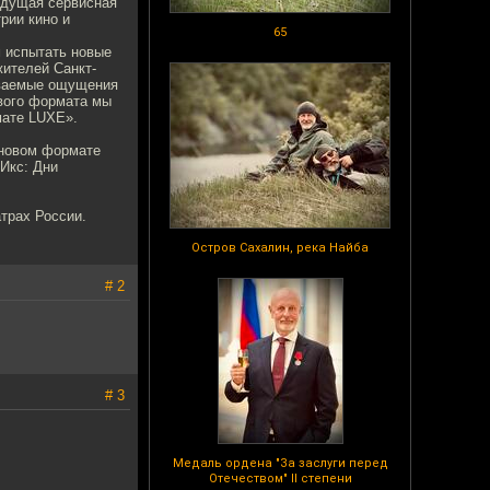
едущая сервисная
рии кино и
65
 испытать новые
ителей Санкт-
ываемые ощущения
ового формата мы
мате LUXE».
 новом формате
Икс: Дни
трах России.
Остров Сахалин, река Найба
# 2
# 3
Медаль ордена "За заслуги перед
Отечеством" II степени