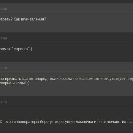
16:46
отреть? Как впечатления?
17:09
рмат " экранок" )
17:10
о признать шагом вперёд, если кресла не массажные и отсутствует под
корна и колы! :)
17:15
D, это кинооператоры берегут дорогущие лампочки и не включают их н