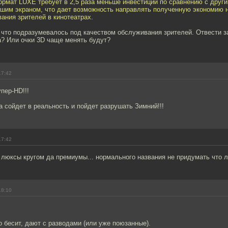
ормат LUXE требует в 2,5 раза меньше инвестиций по сравнению с дру
шим экраном, что дает возможность направлять полученную экономию 
ания зрителей в кинотеатрах.
 что подразумевалось под качеством обслуживания зрителей. Отвести з
а? Или очки 3D чаще менять будут?
17:42
пер-HD!!!
на сойдет в реальность и пойдет разрушать Зимний!!!
17:42
 люксы кругом да премиумы... нормального названия не придумать что 
18:10
о бесит, дают с разводами (или уже поюзанные).