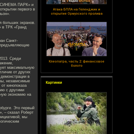
ь «СИНЕМА ПАРК» и
открытии первого в
Атака БПЛА на Геленджик и
ньон».
открытие Ормузского пролива
я больших экранов.
» в ТРК «Гранд
ан Санкт-
, предъявляющие
2013. Среди
Клеопатра, часть 2: финансовое
ажение,
болото
рует максимальную
тличие от других
 демонстрации в
ры, независимые
Картинки
 от кинопоказа
нию с другими
ную экономию на
бурге. Это первый
, – сказал Роберт
нициативой, мы
логическим