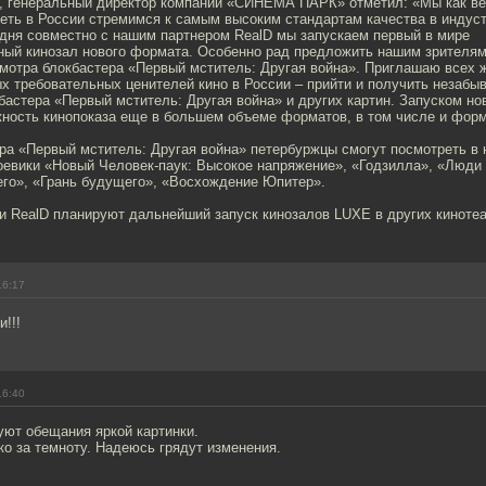
 генеральный директор компании «СИНЕМА ПАРК» отметил: «Мы как в
еть в России стремимся к самым высоким стандартам качества в индуст
одня совместно с нашим партнером RealD мы запускаем первый в мире
ный кинозал нового формата. Особенно рад предложить нашим зрителям
мотра блокбастера «Первый мститель: Другая война». Приглашаю всех ж
ых требовательных ценителей кино в России – прийти и получить незаб
бастера «Первый мститель: Другая война» и других картин. Запуском н
ность кинопоказа еще в большем объеме форматов, в том числе и фор
ра «Первый мститель: Другая война» петербуржцы смогут посмотреть в
оевики «Новый Человек-паук: Высокое напряжение», «Годзилла», «Люди 
го», «Грань будущего», «Восхождение Юпитер».
RealD планируют дальнейший запуск кинозалов LUXE в других кинотеа
16:17
!!!
16:40
уют обещания яркой картинки.
о за темноту. Надеюсь грядут изменения.