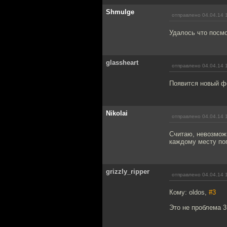
Shmulge
отправлено 04.04.14 
Удалось что посм
glassheart
отправлено 04.04.14 
Появится новый фо
Nikolai
отправлено 04.04.14 
Считаю, невозможн
каждому месту поп
grizzly_ripper
отправлено 04.04.14 
Кому: oldos,
#3
Это не проблема 3