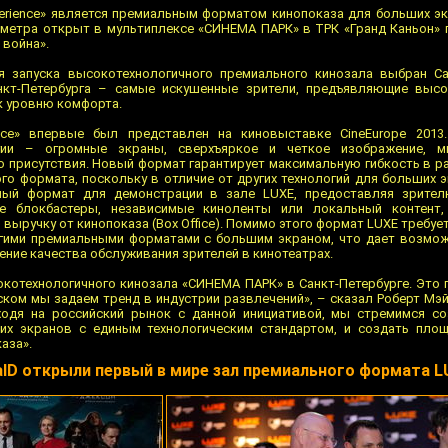
perience» является премиальным форматом кинопоказа для больших эк
2 метра открыт в мультиплексе «СИНЕМА ПАРК» в ТРК «Гранд Каньон»
 война».
я запуска высокотехнологичного премиального кинозала выбран Са
нкт-Петербурга – самые искушенные зрители, предъявляющие высо
 к уровню комфорта.
ence» впервые был представлен на киновыставке CineEurope 2013
гии – огромные экраны, сверхъяркое и четкое изображение, м
присутствия. Новый формат гарантирует максимальную гибкость в раб
го формата, поскольку в отличие от других технологий для больших 
ный формат для демонстрации в зале LUXE, предоставляя зрите
е блокбастеры, независимые киноленты или локальный контент
ыручку от кинопоказа (Box Office). Помимо этого формат LUXE требует
угими премиальными форматами с большим экраном, что дает возмо
ние качества обслуживания зрителей в кинотеатрах.
отехнологичного кинозала «СИНЕМА ПАРК» в Санкт-Петербурге. Это 
ском мы задаем тренд в индустрии развлечений», – сказал Роберт Мэ
ходя на российский рынок с данной инициативой, мы стремимся со
х экранов с единым технологическим стандартом, и создать площ
аза».
lD открыли первый в мире зал премиального формата L