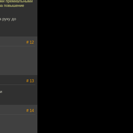
гими премиальными
на повышение
а руку до
# 12
# 13
ли
# 14