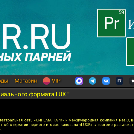
оды
Магазин
VIP
миального формата LUXE
театральная сеть «СИНЕМА ПАРК» и международная компания RealD, 
ют об открытии первого в мире кинозала «LUXE» в торгово-развлека
.