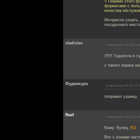
> Помимо этого ф
форматами с боль
качества обслужив
Интересно узнать,
посадочного мест
vladislav
отправлено 04.04.14 
УУУ, Годзилла в су
с такого экрана о
Фуджикура
отправлено 04.04.14 
поправил ушанку..
Reef
отправлено 04.04.14 
Кому: Купец,
#11
Вот с очками част