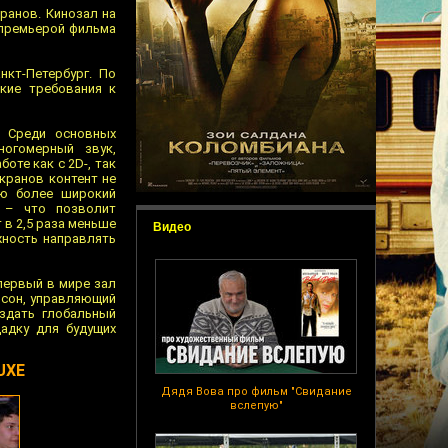
ранов. Кинозал на
 премьерой фильма
нкт-Петербург. По
кие требования к
. Среди основных
ногомерный звук,
оте как с 2D-, так
экранов контент не
лю более широкий
, – что позволит
 в 2,5 раза меньше
Видео
жность направлять
первый в мире зал
йсон, управляющий
здать глобальный
адку для будущих
UXE
Дядя Вова про фильм "Свидание
вслепую"