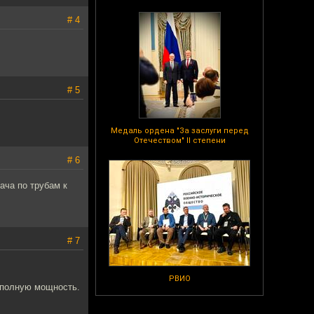
# 4
# 5
Медаль ордена "За заслуги перед
Отечеством" II степени
# 6
ача по трубам к
# 7
РВИО
а полную мощность.