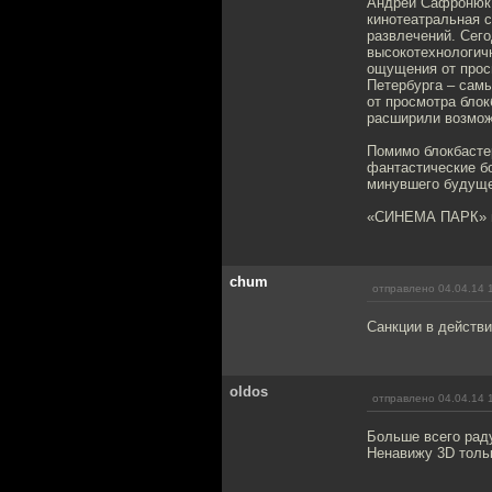
Андрей Сафронюк,
кинотеатральная с
развлечений. Сег
высокотехнологич
ощущения от прос
Петербурга – сам
от просмотра блок
расширили возмож
Помимо блокбасте
фантастические б
минувшего будуще
«СИНЕМА ПАРК» и 
chum
отправлено 04.04.14 
Санкции в действии
oldos
отправлено 04.04.14 
Больше всего рад
Ненавижу 3D тольк