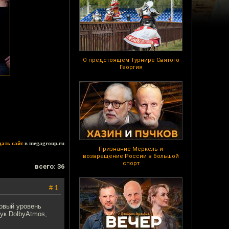
О предстоящем Турнире Святого
Георгия
дать сайт
в megagroup.ru
Признание Меркель и
возвращение России в большой
спорт
всего: 36
# 1
овый уровень
ук DolbyAtmos,