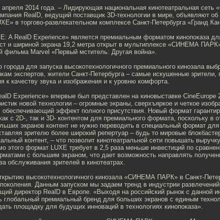
 2 апреля 2014 года. – Лидирующая национальная кинотеатральная сет
мпания RealD, ведущий поставщик 3D-технологии в мире, объявляют об 
XE» в торгово-развлекательном комплексе Санкт-Петербурга «Гранд Ка
E: A RealD Experience» является премиальным форматом кинопоказа дл
ест и шириной экрана 19,2 метра открыт в мультиплексе «СИНЕМА ПАРК
й фильма Marvel «Первый мститель: Другая война».
о города для запуска высокотехнологичного премиального кинозала выбр
енкам экспертов, жители Санкт-Петербурга – самые искушенные зрители
я к качеству звука и изображения и к уровню комфорта.
alD Experience» впервые был представлен на киновыставке CineEurope 
истик новой технологии – огромные экраны, сверхъяркое и четкое изобр
, обеспечивающий эффект полного присутствия. Новый формат гаранти
 как с 2D-, так и 3D- контентом для премиального формата, поскольку в о
ольших экранов контент не нужно переводить в специальный формат для
ставляя зрителю более широкий репертуар – будь то мировые блокбасте
альный контент, – что позволит кинотеатральной сети повышать выручку
имо этого формат LUXE требует в 2,5 раза меньше инвестиций по сравне
матами с большим экраном, что дает возможность направлять получен
ва обслуживания зрителей в кинотеатрах.
ткрытию высокотехнологичного кинозала «СИНЕМА ПАРК» в Санкт-Петер
 поколения. Данным запуском мы задаем тренд в индустрии развлечений»
щий директор RealD в Европе. «Выходя на российский рынок с данной и
ь глобальный премиальный бренд для больших экранов с единым техно
дать площадку для будущих инноваций в технологиях кинопоказа».