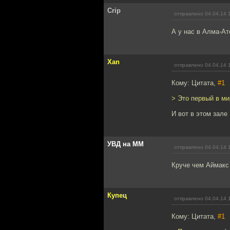
Crip
отправлено 04.04.14 
А у нас в Алма-Ат
Xan
отправлено 04.04.14 
Кому: Цитата,
#1
> Это первый в ми
И вот в этом зале
УВД на ММ
отправлено 04.04.14 
Круче чем Аймакс 
Купец
отправлено 04.04.14 
Кому: Цитата,
#1