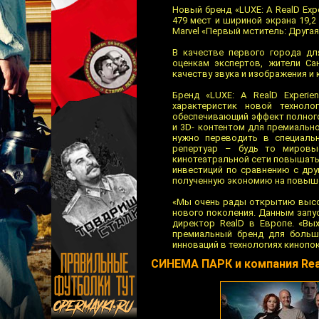
Новый бренд «LUXE: A RealD Ex
479 мест и шириной экрана 19,
Marvel «Первый мститель: Другая
В качестве первого города дл
оценкам экспертов, жители Са
качеству звука и изображения и
Бренд «LUXE: A RealD Experi
характеристик новой техноло
обеспечивающий эффект полного 
и 3D- контентом для премиально
нужно переводить в специаль
репертуар – будь то мировы
кинотеатральной сети повышать в
инвестиций по сравнению с др
полученную экономию на повыше
«Мы очень рады открытию высок
нового поколения. Данным запу
директор RealD в Европе. «Вы
премиальный бренд для больши
инноваций в технологиях кинопок
СИНЕМА ПАРК и компания Rea