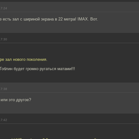
17:24
е есть зал с шириной экрана в 22 метра! IMAX. Вот.
17:30
ре зал нового поколения.
 Гоблин будет громко ругаться матами!!!
17:38
или это другое?
17:42