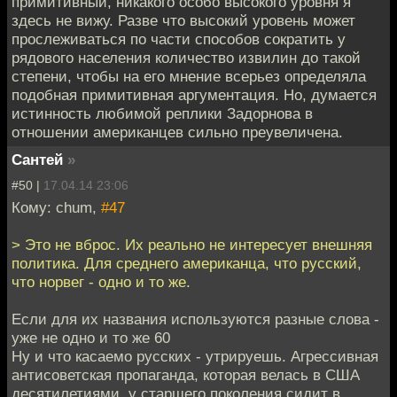
примитивный, никакого особо высокого уровня я
здесь не вижу. Разве что высокий уровень может
прослеживаться по части способов сократить у
рядового населения количество извилин до такой
степени, чтобы на его мнение всерьез определяла
подобная примитивная аргументация. Но, думается
истинность любимой реплики Задорнова в
отношении американцев сильно преувеличена.
Сантей
»
#50 |
17.04.14 23:06
Кому: chum,
#47
> Это не вброс. Их реально не интересует внешняя
политика. Для среднего американца, что русский,
что норвег - одно и то же.
Если для их названия используются разные слова -
уже не одно и то же 60
Ну и что касаемо русских - утрируешь. Агрессивная
антисоветская пропаганда, которая велась в США
десятилетиями, у старшего поколения сидит в