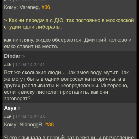
Кому: Vareneg,
#36
> Как ни передача с ДЮ, так постоянно в московской
студии одни либералы.
как ни гляну, жидко обсераются. Дмитрий толково и
емко ставит на место.
Dindar
»
#45 |
17.04.14 22:41
Вот же скользкие люди... Как змея воду мутит. Как
же могут быть в одних вопросах категоричны, а в
других расплывчаты и неопределенны. Интересно,
если к виску пистолет приставить, как они
заговорят?
Asya
»
#46 |
17.04.14 22:45
Кому: NidhoggR,
#38
Я его слышала в первый раз в жизни, и впечатление