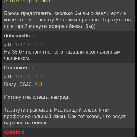
> это я кофе попил
Боюсь представить, сколько бы вы сказали если к
кофе ещё и коньячку 50 грамм приняли, Таратута бы
со второй минуты эфира сбежал бы))
dobrobelko
»
#33 |
17.04.14 22:21
На 38:07 непонятно, кого назвали проплаченным
человеком.
Плюшкин
»
#34 |
17.04.14 22:21
Кому: SS20,
#11
Истину глаголешь, камрад.
Таратута прекрасен. Настоящий эльф. Или
профессиональный лжец. Как тот козел, что ведет
баранов на бойню.
Goblin
»