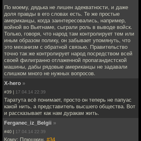
По моему, дядька не лишен адекватности, и даже
доля правды в его словах есть. Те же простые
американцы, когда заинтересовались, например,
войной во Вьетнаме, сыграли роль в выводе войск.
Только, говоря, что народ там контролирует тем или
иным образом полику, он забывает упомянуть, что
это механизм с обратной связью. Правительство
точно так же контролирует народ посредством всей
своей филигранно отлаженной пропагандистской
машины, дабы рядовые американцы не задавали
слишком много не нужных вопросов.
X-hero
»
#39 |
17.04.14 22:39
Таратута всё понимает, просто он теперь не папуас
какой нить, а представитель высшего общества. Вот
и рассказывает как нам дуракам жить.
Ferganec_iz_Belgii
»
#40 |
17.04.14 22:39
Кому: Плюшкин,
#34