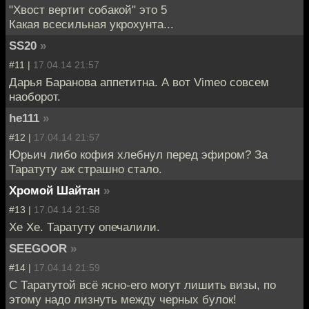
"Хвост вертит собакой" это 5
Какая всесильная укрохунта...
SS20
»
#11 |
17.04.14 21:57
Дарья Баранова аппетитна. А вот Vimeo совсем
наоборот.
he111
»
#12 |
17.04.14 21:57
Юрьич либо кофия хлебнул перед эфиром? За
Таратуту аж страшно стало.
Хромой Шайтан
»
#13 |
17.04.14 21:58
Хе Хе. Таратуту опечалили.
SEEGOOR
»
#14 |
17.04.14 21:59
С Таратутой всё ясно-его могут лишить визы, по
этому надо лизнуть между черных булок!