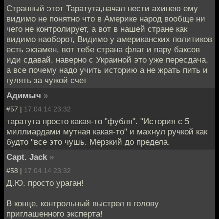
Странный этот Таратута,начал нести ахинею ему
видимо не понятно что в Америке народ вообще ни
чего не контролирует, а вот в нашей стране как
видимо наоборот, Видимо у американских политиков
есть экзамен, вот тебе страна флаг и пару баксов
иди сдавай, наверно с Украиной это уже пересдача,
а все почему надо учить историю а не жрать пить и
гулять за чужой счет
Адимыч
»
#57 |
17.04.14 23:32
таратута просто какая-то "фубля". "История с 5
миллиардами мутная какая-то" и махнул ручкой как
будто "все это чушь. Мерзкий до предела.
Capt. Jack
»
#58 |
17.04.14 23:32
Д.Ю. просто ураган!
В конце, контрольный выстрел в голову
приглашенного эксперта!