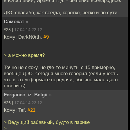
в Югославии, Ираке и т. д. - решение всенародное.
ДЮ, спасибо, как всегда, коротко, чётко и по сути.
Самокат
»
#25 |
17.04.14 22:12
Кому: DarkN0rth,
#9
> а можно время?
Точно не скажу, но где-то минуты с 15 примерно,
вообще Д.Ю. сегодня много говорил (если учесть
что в этом формате передачи, обычно мало дают
говорить)
Ferganec_iz_Belgii
»
#26 |
17.04.14 22:12
Кому: Tef,
#21
> Ведущий забавный, будто в парике
>