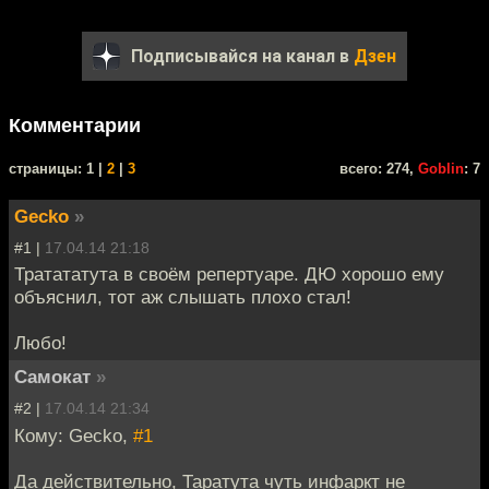
Подписывайся на канал в
Дзен
Комментарии
cтраницы: 1 |
2
|
3
всего: 274,
Goblin
: 7
Gecko
»
#1 |
17.04.14 21:18
Тратататута в своём репертуаре. ДЮ хорошо ему
объяснил, тот аж слышать плохо стал!
Любо!
Самокат
»
#2 |
17.04.14 21:34
Кому: Gecko,
#1
Да действительно, Таратута чуть инфаркт не