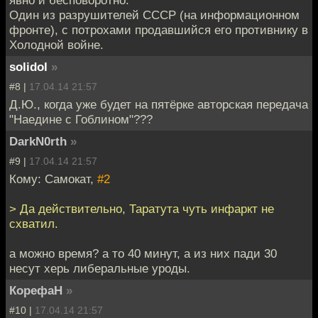
Один из разрушителей СССР (на информационном
фронте), с потрохами продавшийся его противнику в
Холодной войне.
solidol
»
#8 |
17.04.14 21:57
Д.Ю., когда уже будет на пятёрке авторская передача
"Наедине с Гоблином"???
DarkN0rth
»
#9 |
17.04.14 21:57
Кому: Самокат,
#2
> Да действительно, Таратута чуть инфаркт не
схватил.
а можно время? а то 40 минут, а из них пади 30
несут херь либеральные уроды.
КорефаН
»
#10 |
17.04.14 21:57