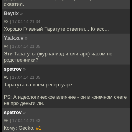
схватил.
Beytix
»
#3 |
17.04.14 21:34
Хорошо Главный Таратуте ответил... Класс...
Y.a.k.o.v
»
#4 |
17.04.14 21:35
Эти Таратуты (журнализд и олигарх) часом не
родственники?
spetrov
»
#5 |
17.04.14 21:35
Таратута в своем репертуаре.
PS: А идеологическое влияние - он в конечном счете
не про деньги ли.
spetrov
»
#6 |
17.04.14 21:43
Кому: Gecko,
#1