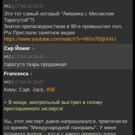
#61 |
17.04.14 23:42
Это тот самый который "Америка с Михаилом
Таратутой"?)
Знатно пропагандонством в 90-е промышлял лол.
P\s Прислали занятное видео
https://www.youtube.com/watch?v=MGn763jtAXU
Сир Йожег
»
#62 |
17.04.14 23:43
таратута тварь продажная
Francesca
»
#63 |
17.04.14 23:47
Кому: Capt. Jack,
#58
> В конце, контрольный выстрел в голову
приглашенного эксперта!
Хы, этот иксперт давно напрашивался, практически
со времён "Международной панорамы". У меня
возникал вопрос - кто и с какого перепугу вдруг