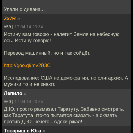
Упали с дивана...
Zx7R
»
#59 |
17.04.14 23:34
Истину вам говорю - налетит Земля на небесную
ось. Истину говорю!
Перевод машинный, но и так сойдёт.
http://goo.gl/mv2B3C
Исследование: США не демократия, но олигархия. А
мужики то и не знают.
Лепило
»
#60 |
17.04.14 23:35
Д.Ю. просто размазал Таратуту. Забавно смотреть,
как Таратута что-то пытается сказать - а сказать
против Д.Ю. нечего...Адски ржал!
Товарищ с Юга
»