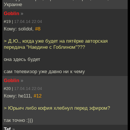
Украине
Goblin
»
#19 |
17.04.14 22:04
Кому: solidol,
#8
> Д.Ю., когда уже будет на пятёрке авторская
передача "Наедине с Гоблином"???
она здесь будет
сам телевизор уже давно ни к чему
Goblin
»
#20 |
17.04.14 22:04
Кому: he111,
#12
> Юрьич либо кофия хлебнул перед эфиром?
так точно :)))
Tef
»