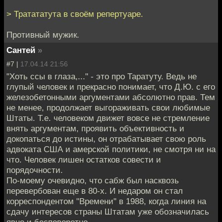
> Тратататута в своём репертуаре.
Противный мужик.
Сантей
»
#7 |
17.04.14 21:56
"Хоть ссы в глаза,..." - это про Таратуту. Ведь не
глупый человек и прекрасно понимает, что Д.Ю. с его
железобетонными аргументами абсолютно прав. Тем
не менее, продолжает выгораживать свои любимые
Штаты. Т.е. человеком движет вовсе не стремление
внять аргументам, проявить объективность и
докопаться до истины, он отрабатывает свою роль
адвоката США и амерской политики, не смотря ни на
что. Человек лишен остатков совести и
порядочности.
По-моему очевидно, что сабж был насквозь
перевербован еще в 80-х. И недаром он стал
корреспондентом "Времени" в 1988, когда линия на
сдачу интересов страны Штатам уже обозначилась
явно и бесповоротно.