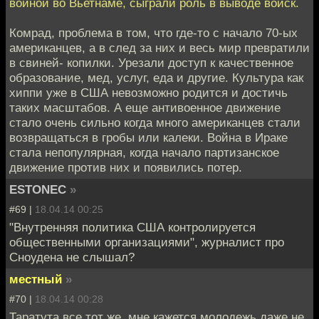
войной во Вьетнаме, сыграли роль в выводе войск.
Комрад, проблема в том, что где-то с начало 70-ых
американцев, а в след за них и весь мир превратили
в свиней- копилки. Урезали доступ к качественное
образование, мед, услуг, еда и другие. Культура как
хиппи уже в США невозможно родится и достичь
таких масштабов. А еще антивоенное движение
стало очень сильно когда много американцев стали
возвращаться в гробы или калеки. Война в Ираке
стала непопулярная, когда начало партизанское
движение против них и появились потер.
ESTONEC
»
#69 |
18.04.14 00:25
"Внутренняя политика США контролируется
общественными организациями", журналист про
Сноудена не слышал?
местный
»
#70 |
18.04.14 00:28
Таратута все тот же, мне кажется молодежь даже не