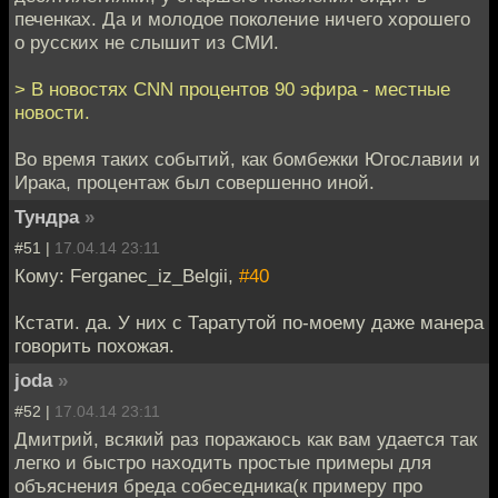
печенках. Да и молодое поколение ничего хорошего
о русских не слышит из СМИ.
> В новостях CNN процентов 90 эфира - местные
новости.
Во время таких событий, как бомбежки Югославии и
Ирака, процентаж был совершенно иной.
Тундра
»
#51 |
17.04.14 23:11
Кому: Ferganec_iz_Belgii,
#40
Кстати. да. У них с Таратутой по-моему даже манера
говорить похожая.
joda
»
#52 |
17.04.14 23:11
Дмитрий, всякий раз поражаюсь как вам удается так
легко и быстро находить простые примеры для
объяснения бреда собеседника(к примеру про