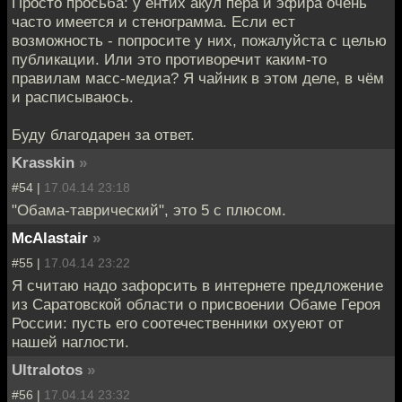
Просто просьба: у ентих акул пера и эфира очень
часто имеется и стенограмма. Если ест
возможность - попросите у них, пожалуйста с целью
публикации. Или это противоречит каким-то
правилам масс-медиа? Я чайник в этом деле, в чём
и расписываюсь.
Буду благодарен за ответ.
Krasskin
»
#54 |
17.04.14 23:18
"Обама-таврический", это 5 с плюсом.
McAlastair
»
#55 |
17.04.14 23:22
Я считаю надо зафорсить в интернете предложение
из Саратовской области о присвоении Обаме Героя
России: пусть его соотечественники охуеют от
нашей наглости.
Ultralotos
»
#56 |
17.04.14 23:32