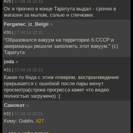
#29 |
17.04.14 22:15
Ох и прогноз в конце Таратута выдал - срочно в
магазин за мылом, солью и спичками.
Ferganec_iz_Belgii
»
#30 |
17.04.14 22:21
"Образовался вакуум на территории б.СССР и
американцы решили заполнить этот вакуум." (с)
Таратута
joda
»
#31 |
17.04.14 22:21
Какая-то беда с этим плеером, воспроизведение
прерывается с ошибкой после пары минут
просмотра(строка прогресса кажет что видео
полностью загружено) :(
Самокат
»
#32 |
17.04.14 22:21
Кому: Goblin,
#27