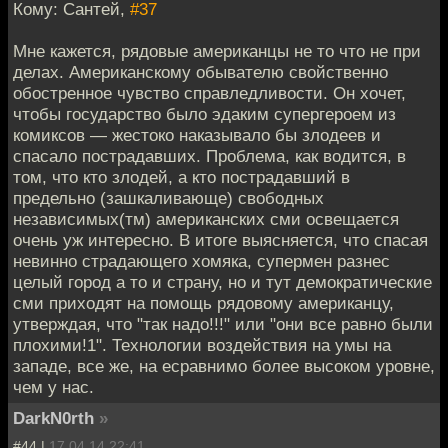
Кому: Сантей,
#37
Мне кажется, рядовые американцы не то что не при
делах. Американскому обывателю свойственно
обостренное чувство справледливости. Он хочет,
чтобы государство было эдаким супергероем из
комиксов — жестоко наказывало бы злодеев и
спасало пострадавших. Проблема, как водится, в
том, что кто злодей, а кто пострадавший в
предельно (зашкаливающе) свободных
независимых(тм) американских сми освещается
очень уж интересно. В итоге выясняется, что спасая
невинно страдающего хомяка, супермен разнес
целый город а то и страну, но и тут демократические
сми приходят на помощь рядовому американцу,
утверждая, что "так надо!!!" или "они все равно были
плохими!1". Технологии воздействия на умы на
западе, все же, на есравнимо более высоком уровне,
чем у нас.
DarkN0rth
»
#44 |
17.04.14 22:41