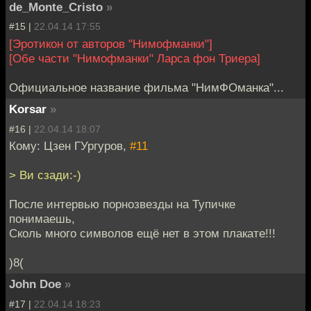
de_Monte_Cristo
»
#15 |
22.04.14 17:55
[Эротикон от авторов "Нимофманки"]
[Обе части "Нимофманки" Ларса фон Триера]
Официальное название фильма "НимФОманка"...
Korsar
»
#16 |
22.04.14 18:07
Кому: Цзен ГУргуров,
#11
> Ви сзади:-)
После интервью порнозвезды на Тупичке
понимаешь,
Сколь много символов ещё нет в этом плакате!!!
)8(
John Doe
»
#17 |
22.04.14 18:23