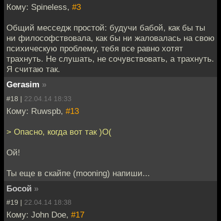
Кому: Spineless,
#3
Общий месседж простой: будучи бабой, как бы ты
ни философствовала, как бы ни жаловалась на свою
психическую проблему, тебя все равно хотят
трахнуть. Не слушать, не сочувствовать, а трахнуть.
Я считаю так.
Gerasim
»
#18 |
22.04.14 18:33
Кому: Ruwspb,
#13
> Опасно, когда вот так )O(
Ой!
Ты еще в скайпе (mooning) напиши...
Босой
»
#19 |
22.04.14 18:38
Кому: John Doe,
#17