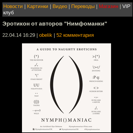
Новости
|
Картинки
|
Видео
|
Переводы
|
Магазин
|
VIP
клуб
Эротикон от авторов "Нимфоманки"
22.04.14 16:29
|
obelik
|
52 комментария