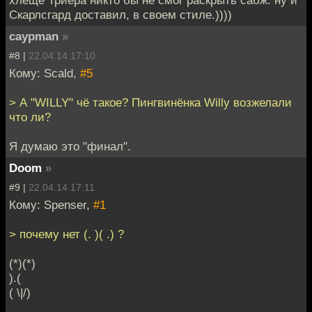
Скарлсгард доставил, в своем стиле.))))
caypman
»
#8 |
22.04.14 17:10
Кому: Scald,
#5
> А "WILLY" чё такое? Пингвинёнка Willy возжелали
что ли?
Я думаю это "финал".
Doom
»
#9 |
22.04.14 17:11
Кому: Spenser,
#1
> почему нет (. )( .) ?
(*)(*)
).(
( \|/)