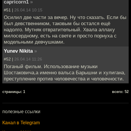
capricorn1
»
#51 |
26.04.14 10:15
Осилил две части за вечер. Ну что сказать. Если бы
был девственником, таковым бы остался ещё
надолго. Мутняк отвратительный. Хвала аллаху
милосердному, есть на свете и просто порнуха с
модельными девчушками.
Yunev Nikita
»
#52 |
26.04.14 11:26
Поганый фильм. Использование музыки
Шостаковича,а именно вальса Барышни и хулигана,
преступление против человечества и человечности.
cтраницы: 1
всего: 52
полезные ссылки
Канал в Telegram