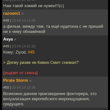
Нам такой хоккей не нужен!!!(с)
razoom1
»
#48 |
23.04.14 12:06
а фильм, между тем, та ещё нудятина с не пришей
ни к чему обнажёнкой
Asya
»
#49 |
23.04.14 21:52
Кому: Ziyod,
#45
> Догму разве не Кевин Смит снимал?
[рыдает от смеха]
Pirate Storm
»
#50 |
25.04.14 10:36
Возможно данное произведение фонтирера, это
визуализация европейского мироощущения,
грядущего.