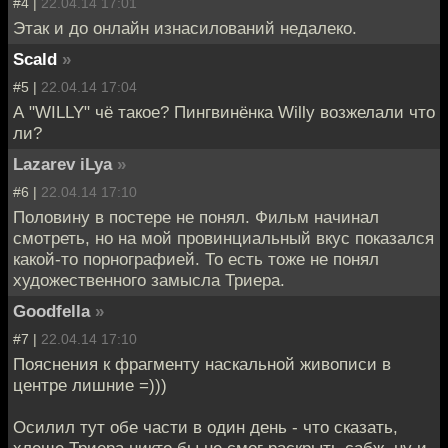
#4 |
22.04.14 17:01
Этак и до онлайн изнасилований недалеко.
Scald
»
#5 |
22.04.14 17:04
А "WILLY" чё такое? Пингвинёнка Willy возжелали что
ли?
Lazarev iLya
»
#6 |
22.04.14 17:10
Половину в постере не понял. Фильм начинал
смотреть, но на мой провинциальный вкус показался
какой-то порнографией. То есть тоже не понял
художественного замысла Триера.
Goodfella
»
#7 |
22.04.14 17:10
Пояснения к фрагменту наскальной живописи в
центре лишние =)))
Осилил тут обе части в один день - что сказать,
хлеще Триера никто бы не смог раскрыть сабж. ну и