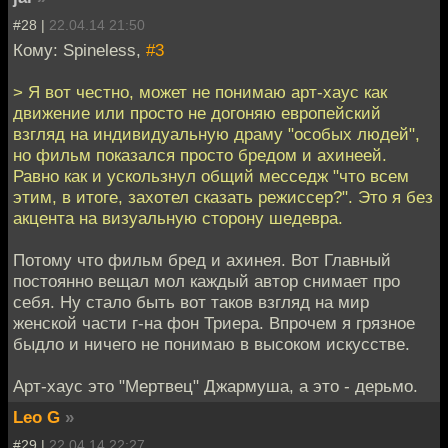
#28 |
22.04.14 21:50
Кому: Spineless,
#3
> Я вот честно, может не понимаю арт-хаус как
движение или просто не догоняю европейский
взгляд на индивидуальную драму "особых людей",
но фильм показался просто бредом и ахинеей.
Равно как и ускользнул общий месседж "что всем
этим, в итоге, захотел сказать режиссер?". Это я без
акцента на визуальную сторону шедевра.
Потому что фильм бред и ахинея. Вот Главный
постоянно вещал мол каждый автор снимает про
себя. Ну стало быть вот таков взгляд на мир
женской части г-на фон Триера. Впрочем я грязное
быдло и ничего не понимаю в высоком искусстве.
Арт-хаус это "Мертвец" Джармуша, а это - дерьмо.
Leo G
»
#29 |
22.04.14 22:27