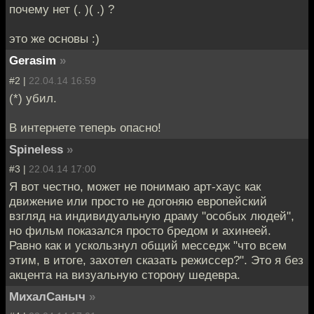
почему нет (. )( .) ?
это же основы :)
Gerasim
»
#2 |
22.04.14 16:59
(*) убил.
В интернете теперь опасно!
Spineless
»
#3 |
22.04.14 17:00
Я вот честно, может не понимаю арт-хаус как
движение или просто не догоняю европейский
взгляд на индивидуальную драму "особых людей",
но фильм показался просто бредом и ахинеей.
Равно как и ускользнул общий месседж "что всем
этим, в итоге, захотел сказать режиссер?". Это я без
акцента на визуальную сторону шедевра.
МихалСаныч
»