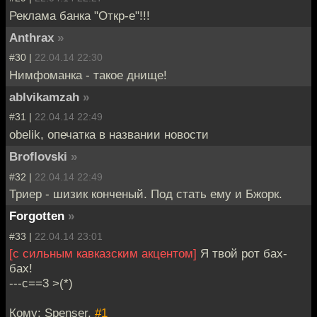
Реклама банка "Откр-е"!!!
Anthrax
»
#30 |
22.04.14 22:30
Нимфоманка - такое днище!
ablvikamzah
»
#31 |
22.04.14 22:49
obelik, опечатка в названии новости
Broflovski
»
#32 |
22.04.14 22:49
Триер - шизик конченый. Под стать ему и Бжорк.
Forgotten
»
#33 |
22.04.14 23:01
[с сильным кавказским акцентом]
Я твой рот бах-
бах!
---c==3 >(*)
Кому: Spenser,
#1