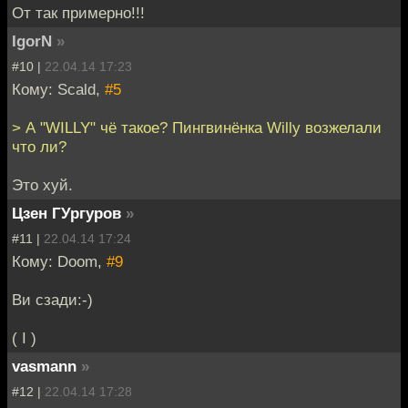
От так примерно!!!
IgorN
»
#10 |
22.04.14 17:23
Кому: Scald,
#5
> А "WILLY" чё такое? Пингвинёнка Willy возжелали
что ли?
Это хуй.
Цзен ГУргуров
»
#11 |
22.04.14 17:24
Кому: Doom,
#9
Ви сзади:-)
( I )
vasmann
»
#12 |
22.04.14 17:28