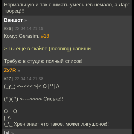
Нормальную и так снимать умельцев немало, а Ларс
творец!!!
Ваншот
»
#26 |
22.04.14 21:19
Кому: Gerasim,
#18
> Ты еще в скайпе (mooning) напиши...
Требую в студию полный список!
Zx7R
»
#27 |
22.04.14 21:38
(_ץ_) <--<<< >|< O |**| /\
(* )( *) <----<<<< Cиське!!
O__O
|_/\
/_\_ Хрен знает что такое, может лягушонок!!
jal
»