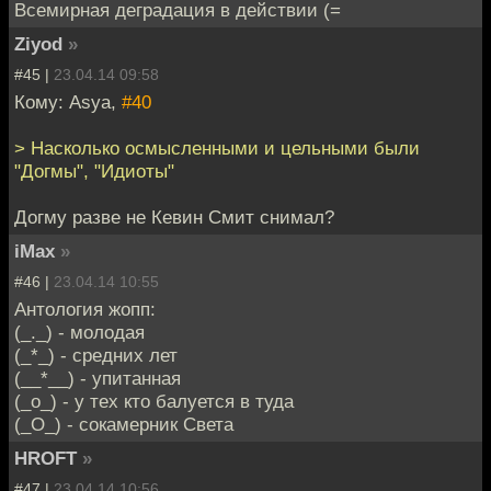
Всемирная деградация в действии (=
Ziyod
»
#45 |
23.04.14 09:58
Кому: Asya,
#40
> Насколько осмысленными и цельными были
"Догмы", "Идиоты"
Догму разве не Кевин Смит снимал?
iMax
»
#46 |
23.04.14 10:55
Антология жопп:
(_._) - молодая
(_*_) - средних лет
(__*__) - упитанная
(_о_) - у тех кто балуется в туда
(_O_) - сокамерник Света
HROFT
»
#47 |
23.04.14 10:56