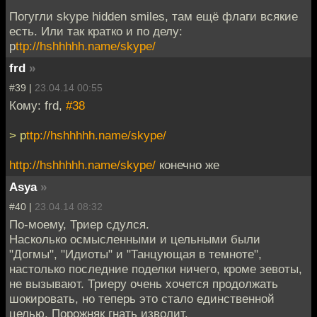
Погугли skype hidden smiles, там ещё флаги всякие
есть. Или так кратко и по делу:
р
ttp://hshhhhh.name/skype/
frd
»
#39 |
23.04.14 00:55
Кому: frd,
#38
> р
ttp://hshhhhh.name/skype/
http://hshhhhh.name/skype/
конечно же
Asya
»
#40 |
23.04.14 08:32
По-моему, Триер сдулся.
Насколько осмысленными и цельными были
"Догмы", "Идиоты" и "Танцующая в темноте",
настолько последние поделки ничего, кроме зевоты,
не вызывают. Триеру очень хочется продолжать
шокировать, но теперь это стало единственной
целью. Порожняк гнать изволит.