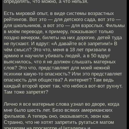
определять, что можно, а что нельзя.
Есть мировой опыт, в виде системы возрастных
рейтингов. Вот это — для детского сада, вот это —
для школьников, а вот это — для взрослых. Фильмы
в моём переводе, к примеру, показывают только
поздно вечером, билеты на них дорогие, детей туда
не пускают. И вдруг: «А давайте всё запретим!» В
чём смысл? Это что, меня в 18 лет призвали в
армию и научили убивать людей, а в 50 вдруг
выяснилось, что я не должен слышать матерных
слов? Это что, представляет для моей нежной
психики какую-то опасность? Или это представляет
опасность для общества? А интернет? Там ведь
каждый второй кроет так, что небеса вот-вот рухнут.
Там тоже запретят?
Лично я все матерные слова узнал во дворе, когда
мне было шесть лет. Безо всяких американских
фильмов. А теперь оно, оказывается, эвон как.
Странно, что не хотят запретить ругаться матом
зрителям на просмотре «Цитадели» и