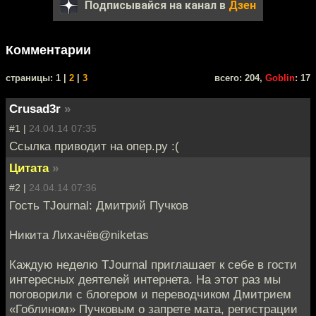
Подписывайся на канал в
Дзен
Комментарии
cтраницы: 1 |
2
|
3
всего: 204,
Goblin
: 17
Crusad3r
»
#1 |
24.04.14 07:35
Ссылка приводит на опер.ру :(
Цитата
»
#2 |
24.04.14 07:36
Гость TJournal: Дмитрий Пучков
Никита Лихачёв@niketas
Каждую неделю TJournal приглашает к себе в гости
интересных деятелей интернета. На этот раз мы
поговорили с блогером и переводчиком Дмитрием
«Гоблином» Пучковым о запрете мата, регистрации