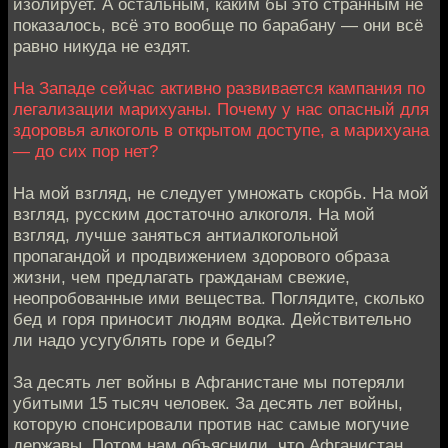
изолирует. А остальным, каким бы это странным не
показалось, всё это вообще по барабану — они всё
равно никуда не ездят.
На Западе сейчас активно развивается кампания по
легализации марихуаны. Почему у нас опасный для
здоровья алкоголь в открытом доступе, а марихуана
— до сих пор нет?
На мой взгляд, не следует умножать скорбь. На мой
взгляд, русским достаточно алкоголя. На мой
взгляд, лучше заняться антиалкогольной
пропагандой и продвижением здорового образа
жизни, чем предлагать гражданам свежие,
неопробованные ими вещества. Поглядите, сколько
бед и горя приносит людям водка. Действительно
ли надо усугублять горе и беды?
За десять лет войны в Афганистане мы потеряли
убитыми 15 тысяч человек. За десять лет войны,
которую спонсировали против нас самые могучие
державы. Потом нам объяснили, что Афганистан