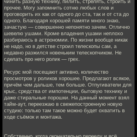
чинить разную технику, пилить, стрелять, строить и
прочее. Могу запомнить сотню любых слов и
проговорить их как от одного до ста, так и от ста до
одного. Благодаря хорошей памяти много знаю,
зачастую — совершенно непонятно зачем. Отлично
шевелю ушами. Кроме владения ушами неплохо
разбираюсь в астрономии. По жизни вообще никак
не надо, но в детстве строил телескопы сам, а
недавно разжился новеньким телескопчиком. Не
сделать про него ролик — грех.
Ресурс мой посещают активно, количество
просмотров у роликов хорошее. Предлагают всякое,
причём чем дальше, тем больше. Отпугиватели для
крыс, средства от импотенции, бытовую технику и
даже стиральные порошки. На данный момент взял
тайм-аут, переезжаю в свежепостроенную новую
студию: только там такое можно будет охватить в
ходе съёмок и монтажа.
Собственно, когда окончательно перееду и всё