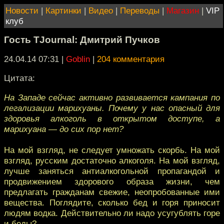
Новости
|
Картинки
|
Видео
|
Переводы
|
Магазин
|
VIP
клуб
Гость TJournal: Дмитрий Пучков
24.04.14 07:31
|
Goblin
|
204 комментария
Цитата:
На Западе сейчас активно развивается кампания по
легализации марихуаны. Почему у нас опасный для
здоровья алкоголь в открытом доступе, а
марихуана — до сих пор нет?
На мой взгляд, не следует умножать скорбь. На мой
взгляд, русским достаточно алкоголя. На мой взгляд,
лучше заняться антиалкогольной пропагандой и
продвижением здорового образа жизни, чем
предлагать гражданам свежие, неопробованные ими
вещества. Поглядите, сколько бед и горя приносит
людям водка. Действительно ли надо усугублять горе
и беды?