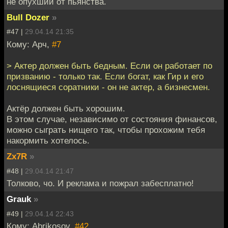
не опухший от пьянства.
Bull Dozer
»
#47 |
29.04.14 21:35
Кому: Арч,
#7
> Актер должен быть бедным. Если он работает по
призванию - только так. Если богат, как Гир и его
лоснящиеся соратники - он не актер, а бизнесмен.
Актёр должен быть хорошим.
В этом случае, независимо от состояния финансов,
можно сыграть нищего так, чтобы прохожим тебя
накормить хотелось.
Zx7R
»
#48 |
29.04.14 21:47
Толково, чо. И реклама и пожрал забесплатно!
Grauk
»
#49 |
29.04.14 22:43
Кому: Abrikosov,
#42