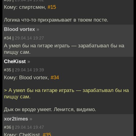
Кому: спиртсмен,
#15
Логика что-то прихрамывает в твоем посте.
Blood vortex
»
#34 |
29.04.14 19:27
А умел бы на гитаре играть — зарабатывал бы на
пиццу сам.
CheKisst
»
#35 |
29.04.14 19:39
Кому: Blood vortex,
#34
> А умел бы на гитаре играть — зарабатывал бы на
пиццу сам.
Дык он вроде умеет. Ленится, видимо.
xor2times
»
#36 |
29.04.14 19:47
Кому: CheKisst,
#35