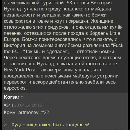
с американской туристкой. 53-летняя Виктория
Нуланд гуляла по городу недалеко от майдана
незалежности и увидела, как какие-то бомжи
ковыряются в говне и жгут покрышки. Женщине
стало жалко этих придурков, и она отдала им кулёк
печенек, оставшихся после похода в бордель Little
Europe. Бомжи поинтересовались, что в пакете, и
Виктория на ломаном английском разъяснила "Fuck
the EU". "Так мы и сделаем", — ответили бомжи.
Через некоторое время служащие отеля, в котором
остановилась Нуланд, показали ей фото в газете
New York Post. Так американка узнала, что
воодушевлённые печеньками майдауны устроили
переворот и вскоре действительно заебали весь
евросоюз.
Korsar
»
#24 |
29.04.14 18:15
Кому: artmoney,
#22
> - Художник должен быть голодным!