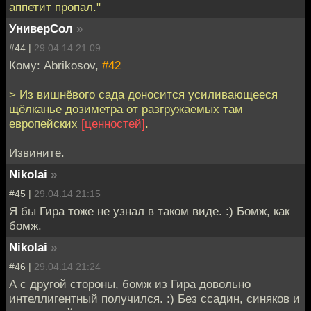
аппетит пропал."
УниверСол
»
#44 |
29.04.14 21:09
Кому: Abrikosov,
#42
> Из вишнёвого сада доносится усиливающееся
щёлканье дозиметра от разгружаемых там
европейских
[ценностей]
.
Извините.
Nikolai
»
#45 |
29.04.14 21:15
Я бы Гира тоже не узнал в таком виде. :) Бомж, как
бомж.
Nikolai
»
#46 |
29.04.14 21:24
А с другой стороны, бомж из Гира довольно
интеллигентный получился. :) Без ссадин, синяков и