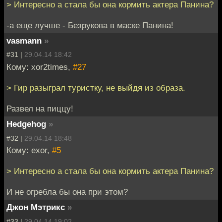
> Интересно а стала бы она кормить актера Панина?
-а еще лучше - Безрукова в маске Панина!
vasmann
»
#31 |
29.04.14 18:42
Кому: xor2times,
#27
> Гир разыграл туристку, не выйдя из образа.
Развел на пиццу!
Hedgehog
»
#32 |
29.04.14 18:48
Кому: exor,
#5
> Интересно а стала бы она кормить актера Панина?
И не огребла бы она при этом?
Джон Мэтрикс
»
#33 |
29.04.14 19:02