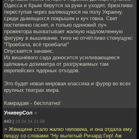
Одесса и Крым берутся за руки и уходят, брезгливо
переступая через валяющуюся на полу Украину,
среди дымящихся покрышек и куч говна. Свет
постепенно гаснет, и только одинокий луч
прожектора выхватывает жалкую надломленную
фигурку в вышиванке, тихо но отчётливо стонущую:
"Проебала, всё проебала!"
Опускается занавес.
Из вишнёвого сада доносится усиливающееся
щёлканье дозиметра от разгружаемых там
европейских ядерных отходов.
Это будет новая мировая классика и фурор во всех
крупных театрах мира.
Камрадам - бесплатно!
УниверСол
»
#43 |
29.04.14 21:06
> Женщине стало жалко человека, и она отдала ему
пиццу со словами "Ну вылитый Ричард Гир! Аж