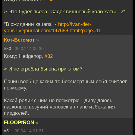
> Это будет пьеса "Садок вишневый коло хаты - 2"
"В ожидании кацапа" -
http://ivan-der-
yans.livejournal.com/147688.html?page=11
Кот-Бегемот
»
#50 |
30.04.14 00:30
Кому: Hedgehog,
#32
> И не огребла бы она при этом?
Панин вообще каким-то бессмертным себя считает,
по-моему.
Какой ролик с ним не посмотрю - диву даюсь,
насколько везучий человек в плане избежания
пиздюлей.
FLOOPtRON
»
#51 |
30.04.14 01:31