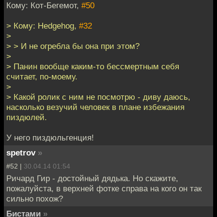
Кому: Кот-Бегемот,
#50
> Кому: Hedgehog,
#32
>
> > И не огребла бы она при этом?
>
> Панин вообще каким-то бессмертным себя
считает, по-моему.
>
> Какой ролик с ним не посмотрю - диву даюсь,
насколько везучий человек в плане избежания
пиздюлей.
У него пиздюльгенция!
spetrov
»
#52 |
30.04.14 01:54
Ричард Гир - достойный дядька. Но скажите,
пожалуйста, в верхней фотке справа на кого он так
сильно похож?
Бистами
»