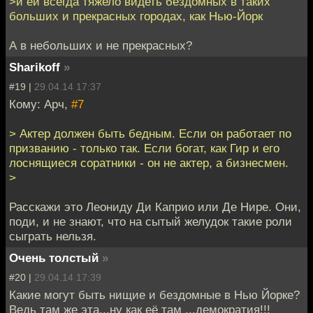
>и ей всегда тяжело видеть бездомных в таких
больших и прекрасных городах, как Нью-Йорк
А в небольших и не прекрасных?
Sharikoff
»
#19 |
29.04.14 17:37
Кому: Арч,
#7
> Актер должен быть бедным. Если он работает по
призванию - только так. Если богат, как Гир и его
лоснящиеся соратники - он не актер, а бизнесмен.
>
Расскажи это Леониду Ди Каприо или Де Нире. Они,
поди, и не знают, что на сытый желудок такие роли
сыграть нельзя.
Очень толстый
»
#20 |
29.04.14 17:39
Какие могут быть нищие и бездомные в Нью Йорке?
Ведь там же эта...ну как её там ...демократия!!!