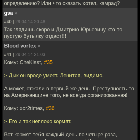
определению? Или что сказать хотел, камрад?
gsa
»
#40 |
29.04.14 20:48
Так глядишь скоро и Дмитрию Юрьевичу кто-то
пустую бутылку отдаст!!!
Blood vortex
»
#41 |
29.04.14 21:03
Кому: CheKisst,
#35
> Дык он вроде умеет. Ленится, видимо.
А может, отжали в первый же день. Преступность-то
на Американщине того, не всегда организованная!
Кому: xor2times,
#36
> Его и так неплохо кормят.
Вот кормят тебя каждый день по четыре раза,