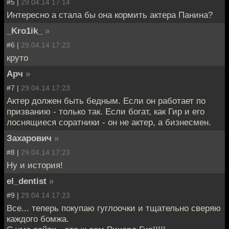
#5 |
29.04.14 17:14
Интересно а стала бы она кормить актера Панина?
_Kro1ik_
»
#6 |
29.04.14 17:23
круто
Арч
»
#7 |
29.04.14 17:23
Актер должен быть бедным. Если он работает по
призванию - только так. Если богат, как Гир и его
лоснящиеся соратники - он не актер, а бизнесмен.
Захарович
»
#8 |
29.04.14 17:23
Ну и история!
el_dentist
»
#9 |
29.04.14 17:23
Все... теперь покупаю гуглоочки и тщательно сверяю
каждого бомжа.