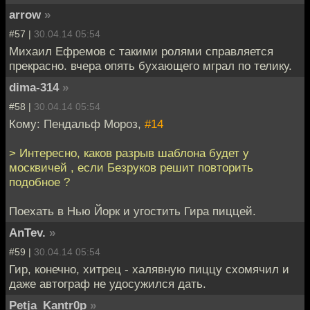
arrow
»
#57 |
30.04.14 05:54
Михаил Ефремов с такими ролями справляется
прекрасно. вчера опять бухающего мграл по телику.
dima-314
»
#58 |
30.04.14 05:54
Кому: Пендальф Мороз,
#14
> Интересно, каков разрыв шаблона будет у
москвичей , если Безруков решит повторить
подобное ?
Поехать в Нью Йорк и угостить Гира пиццей.
AnTev.
»
#59 |
30.04.14 05:54
Гир, конечно, хитрец - халявную пиццу схомячил и
даже автограф не удосужился дать.
Petja_Kantr0p
»