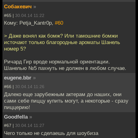
Собакевич
»
#65 |
30.04.14 11:22
Кому: Petja_Kantr0p,
#60
> Даже вонял как бомж? Или тамошние бомжи
источают только благородные ароматы Шанель
номер 5?
Ричард Гир вроде нормальной ориентации.
Шанелью №5 пахнуть не должен в любом случае.
eugene.bbr
»
#66 |
30.04.14 11:26
Далеко еще зарубежным актерам до наших, они
сами себе пиццу купить могут, а некоторые - сразу
пиццерию!
Goodfella
»
#67 |
30.04.14 11:27
Чего только не сделаешь для шоубиза