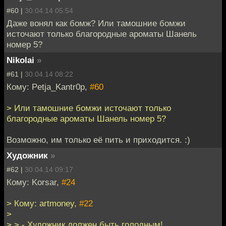
#60 |
30.04.14 05:54
Даже вонял как бомж? Или тамошние бомжи
источают только благородные ароматы Шанель
номер 5?
Nikolai
»
#61 |
30.04.14 08:22
Кому: Petja_Kantr0p,
#60
> Или тамошние бомжи источают только
благородные ароматы Шанель номер 5?
Возможно, им только её пить и приходится. :)
Художник
»
#62 |
30.04.14 09:17
Кому: Korsar,
#24
> Кому: artmoney,
#22
>
> > - Художник должен быть голодным!