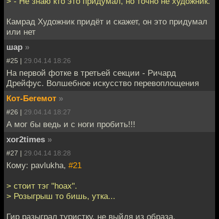
> - Не знаю кто это придумал, но точно не художник.
Камрад Художник придёт и скажет, он это придумал
или нет
шар
»
#25 |
29.04.14 18:26
На первой фотке в третьей секции - Ричард
Дрейфус. Волшебное искусство перевоплощения
Кот-Бегемот
»
#26 |
29.04.14 18:27
А мог бы ведь и с ноги пробить!!!
xor2times
»
#27 |
29.04.14 18:28
Кому: pavlukha,
#21
> стоит тэг "hoax".
> Розыгрыш то бишь, утка...
Гир разыграл туристку, не выйдя из образа.