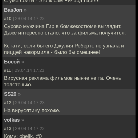
С ума сойти - это ж сам Ричард Гир!!!!!
BasJon
»
#10 |
29.04.14 17:23
Сурово мужчина Гир в бомжекостюме выглядит.
Даже интересно стало, что за фильма получится.
Кстати, если бы его Джулия Робертс не узнала и
пиццей накормила - было бы смешнее!
Босой
»
#11 |
29.04.14 17:23
Вирусная реклама фильмов нынче не та. Очень
толстенько.
SS20
»
#12 |
29.04.14 17:23
На вирусятину похоже.
volkas
»
#13 |
29.04.14 17:23
Кому: obelik, #0