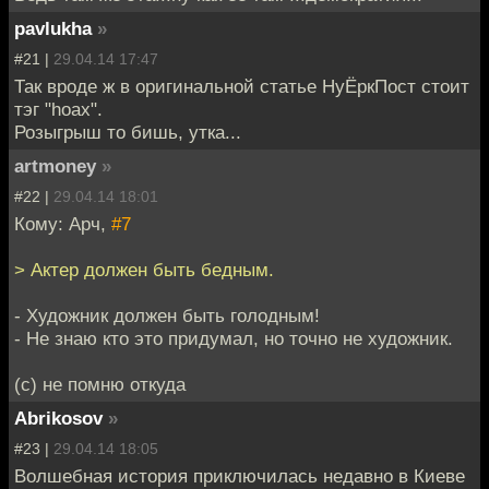
pavlukha
»
#21 |
29.04.14 17:47
Так вроде ж в оригинальной статье НуЁркПост стоит
тэг "hoax".
Розыгрыш то бишь, утка...
artmoney
»
#22 |
29.04.14 18:01
Кому: Арч,
#7
> Актер должен быть бедным.
- Художник должен быть голодным!
- Не знаю кто это придумал, но точно не художник.
(с) не помню откуда
Abrikosov
»
#23 |
29.04.14 18:05
Волшебная история приключилась недавно в Киеве