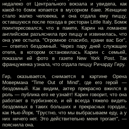
недалеко от Центрального вокзала и увидела, как
какой-то бомж копается в мусорном баке. Женщине
стало жалко человека, и она отдала ему пиццу,
оставшуюся после похода в ресторан Little Italy. Бомж
поинтересовался, что в пакете, Карин на ломаном
английском разъяснила про пиццу и извинилась, что
она уже остыла. "Огромное спасибо, храни вас Бог",
— ответил бездомный. Через пару дней служащие
отеля, в котором остановилась Карин с семьей,
показали ей фото в газете New York Post. Так
француженка узнала, что отдала пиццу Ричарду Гиру.
Гир, оказывается, снимается в картине Орена
Мовермана "Time Out of Mind", где его герой —
бездомный. Как видим, актер прекрасно вжился в
роль — публика его не узнаёт! Карин говорит, что она
работает в турбизнесе, и ей всегда тяжело видеть
бездомных в таких больших и прекрасных городах,
как Нью-Йорк. "Грустно, что мы выбрасываем еду, а у
них ничего нет. Это действительно меня трогает", —
пояснила она.