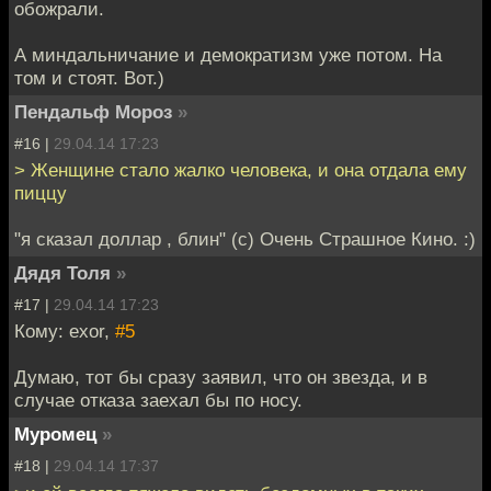
обожрали.
А миндальничание и демократизм уже потом. На
том и стоят. Вот.)
Пендальф Мороз
»
#16 |
29.04.14 17:23
> Женщине стало жалко человека, и она отдала ему
пиццу
"я сказал доллар , блин" (с) Очень Страшное Кино. :)
Дядя Толя
»
#17 |
29.04.14 17:23
Кому: exor,
#5
Думаю, тот бы сразу заявил, что он звезда, и в
случае отказа заехал бы по носу.
Муромец
»
#18 |
29.04.14 17:37