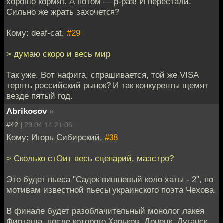
хорошо кормят. А потом — р-раз! И перестали.
Сильно же жрать захочется?
Кому: deaf-cat,
#29
> думаю скоро и весь мир
Так уже. Вот нафига, спрашивается, той же VISA
терять российский рынок? И так конкуренты щемят
везде пятый год.
Abrikosov
»
#42 |
29.04.14 21:06
Кому: Игорь Сибирский,
#38
> Сколько стОит весь сценарий, маэстро?
Это будет пьеса "Садок вишневый коло хаты - 2", по
мотивам известной пьесы украинского поэта Чехова.
В финале будет разоблачительный монолог лакея
Фирташа, после которого Харьков, Донецк, Луганск,