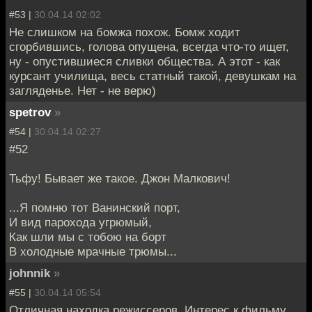
#53 |
30.04.14 02:02
Не слишком на бомжа похож. Бомж ходит
сгорбившись, голова опущена, всегда что-то ищет,
ну - опустившиеся сливки общества. А этот - как
курсант училища, весь статный такой, девушкам на
загляденье. Нет - не верю)
spetrov
»
#54 |
30.04.14 02:27
#52
Тьфу! Бывает же такое. Джон Малкович!
...Я помню тот Ванинский порт,
И вид парохода угрюмый,
Как шли мы с тобою на борт
В холодные мрачные трюмы...
johnnik
»
#55 |
30.04.14 05:54
Отличная находка режиссеров. Интерес к фильму