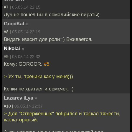
#7 |
05.05.14 22:15
Лучше пошел бы в сомалийские пираты)
GoodKat
»
#8 |
05.05.14 22:19
Видать квасит для роли=) Вживается.
Nikolai
»
#9 |
05.05.14 22:32
Кому: GORGOR,
#5
> Ух ты, треники как у меня)))
Кепки не хватает и семечек. :)
Lazarev iLya
»
#10 |
05.05.14 22:37
> Для "Отверженных" побрился и таскал тяжести,
как каторжный.