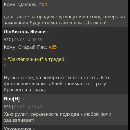
Кому: QashAK,
#24
да я так же загородом круглосуточно хожу, теперь на
замачания буду отвечать мол я как Джексон!
Любитель Жизни
»
#27 |
06.05.14 08:58
Кому: Старый Пес,
#25
> "Заклёпочники" в трэде!!!
>
Ну оно такое, на поверхности так сказать. Кто
фехтованием или саблей занимался - сразу
бросается в глаза.
Rus[H]
»
#28 |
06.05.14 10:46
Хью рулит, серьезность подхода к любой роли
зашкаливает!
Утконосиха
»