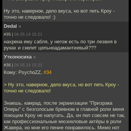
Ну это, наверное, дело вкуса, но вот петь Кроу -
точно не следовало! :)
Dedal
»
#35 |
06.05.14 15:21
нахрена ему сабля, у негож есть по три лезвия в
руках и скелет цельноадамантиевый???
Утконосиха
»
#36 |
06.05.14 15:21
Кому: PsychoZZ,
#34
> Ну это, наверное, дело вкуса, но вот петь Кроу -
точно не следовало!
Знаешь, камрад, после экранизации "Призрака
Оперы" с безголосым бревном в главной роли меня
поющим Кроу не напугать. Да, он пел совсем не так,
как профессиональные мюзикловые актёры в роли
Жавера, но мне его пение понравилось. Мимо нот