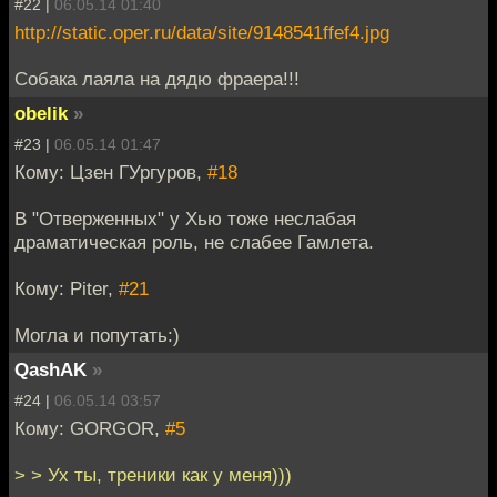
#22 |
06.05.14 01:40
http://static.oper.ru/data/site/9148541ffef4.jpg
Собака лаяла на дядю фраера!!!
obelik
»
#23 |
06.05.14 01:47
Кому: Цзен ГУргуров,
#18
В "Отверженных" у Хью тоже неслабая
драматическая роль, не слабее Гамлета.
Кому: Piter,
#21
Могла и попутать:)
QashAK
»
#24 |
06.05.14 03:57
Кому: GORGOR,
#5
> > Ух ты, треники как у меня)))