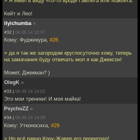
> Я имел в виду что-то вроде Гамлета или Макбета.
Кейт и Лео!
ilyichumba
»
#32 |
06.05.14 12:57
Кому: Фуджикура,
#26
> да я так же загородом круглосуточно хожу, теперь
на замачания буду отвечать мол я как Джексон!
Может, Джекман? )
OlegK
»
#33 |
06.05.14 14:02
Это мои треники! И моя майка!
PsychoZZ
»
#34 |
06.05.14 14:29
Кому: Утконосиха,
#29
> Но всё равно Кроу-Жавер его переиграл!