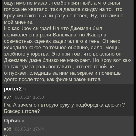
ощутимо не мазал, тембр приятный, а что силы
голоса не хватало, так я делала скидку на то, что
Кроу киноактёр, а ни разу не певец. Ну, это лично
моё мнение.
Но как Кроу сыграл! На что Джекман был
великолепен в роли Вальжана, но Жавер в
совместных сценах задвигал его в тень. От него
исходило какое-то тёмное обаяние, сила, мощь
злобного упорства. Это при том, что вокально он
Джекману даже близко не конкурент. Но Кроу вот как-
то так сумел роль поставить, что его герой не
отпускает, следишь за ним на экране и помнишь
долго после того, как фильм закончится.
porter2
»
#37 |
06.05.14 16:30
Гм. А зачем он вторую руку у подбородка держит?
Боксер штоле?
Орбис
»
#38 |
06.05.14 17:44