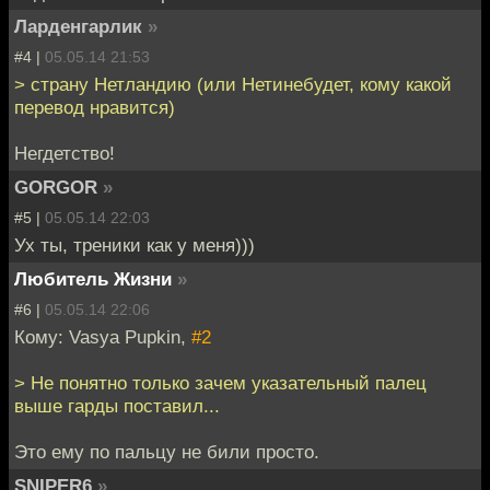
Ларденгарлик
»
#4 |
05.05.14 21:53
> страну Нетландию (или Нетинебудет, кому какой
перевод нравится)
Негдетство!
GORGOR
»
#5 |
05.05.14 22:03
Ух ты, треники как у меня)))
Любитель Жизни
»
#6 |
05.05.14 22:06
Кому: Vasya Pupkin,
#2
> Не понятно только зачем указательный палец
выше гарды поставил...
Это ему по пальцу не били просто.
SNIPER6
»