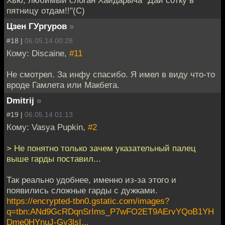
Хью, любимый слоган Хайдарыча "Дай сотку в
пятницу отдам!!"(С)
Цзен ГУргуров
»
#18 |
06.05.14 00:28
Кому: Discaine,
#11
Не смотрел. За инфу спасибо. Я имел в виду что-то
вроде Гамлета или Макбета.
Dmitrij
»
#19 |
06.05.14 01:13
Кому: Vasya Pupkin,
#2
> Не понятно только зачем указательный палец
выше гарды поставил...
Так реально удобнее, именно из-за этого и
появились сложные гарды с дужками.
https://encrypted-tbn0.gstatic.com/images?
q=tbn:ANd9GcRDqnSrIms_P7wFO2ET9AErvYQoB1YH
Dme0HYnuJ-Gy3lsI...