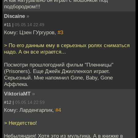
А как натурально он играл с мошонкой под
подбородком!!!
Discaine
»
#11 |
05.05.14 22:49
Кому: Цзен ГУргуров,
#3
> По его данным ему в серьезных ролях сниматься
надо. А он все играется...
Посмотри прошлогодний фильм "Пленницы"
(Prisoners). Еще Джейк Джилленхол играет.
Серьезный. Мне напомнил Gone, Baby, Gone
Аффлека.
ViktoriaMT
»
#12 |
05.05.14 22:59
Кому: Ларденгарлик,
#4
> Негдетство!
Небыляндия! Хотя это из мультика. А в книжке в