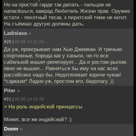
Но на простой гарде так делать - пальцев не
напасёшься, камрад Любитель Жизни прав. Оружие
кстати - пехотный тесак, к пиратской теме не катит.
На съёмках другую должны дать.
Ladislava
»
#20 |
06.05.14 01:24
Да уж, проигрывает нам Хью Джекман. И треньки
спортивные, борода как у ханыги, че-то все
сабелькой машет-репетирует... Да и ростом-рылом
явно не вышел... Равняться бы ему на нас всех
рассейских надо бы. Недотягивает короче чувак!
*сарказм* Ладно уж, простим его, бедолагу. ))
Piter
»
#21 |
06.05.14 01:34
> На роль индийской принцессы
Может, все же индейской? :)
Doom
»