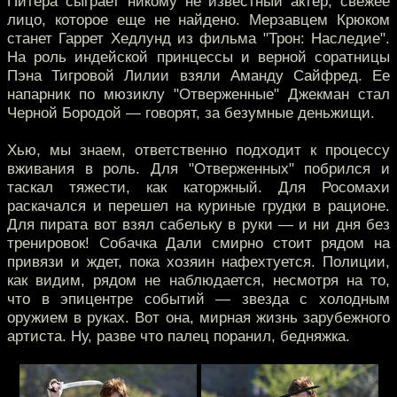
Питера сыграет никому не известный актер, свежее
лицо, которое еще не найдено. Мерзавцем Крюком
станет Гаррет Хедлунд из фильма "Трон: Наследие".
На роль индейской принцессы и верной соратницы
Пэна Тигровой Лилии взяли Аманду Сайфред. Ее
напарник по мюзиклу "Отверженные" Джекман стал
Черной Бородой — говорят, за безумные деньжищи.
Хью, мы знаем, ответственно подходит к процессу
вживания в роль. Для "Отверженных" побрился и
таскал тяжести, как каторжный. Для Росомахи
раскачался и перешел на куриные грудки в рационе.
Для пирата вот взял сабельку в руки — и ни дня без
тренировок! Собачка Дали смирно стоит рядом на
привязи и ждет, пока хозяин нафехтуется. Полиции,
как видим, рядом не наблюдается, несмотря на то,
что в эпицентре событий — звезда с холодным
оружием в руках. Вот она, мирная жизнь зарубежного
артиста. Ну, разве что палец поранил, бедняжка.