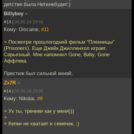
детстве была Нетинебудет:)
Billyboy
»
#13 |
05.05.14 23:01
Кому: Discaine,
#11
> Посмотри прошлогодний фильм "Пленницы"
(Prisoners). Еще Джейк Джилленхол играет.
Серьезный. Мне напомнил Gone, Baby, Gone
Аффлека.
Престиж был сильной киной.
Zx7R
»
#14 |
05.05.14 23:06
Кому: Nikolai,
#9
> Ух ты, треники как у меня)))
>
> Кепки не хватает и семечек. :)