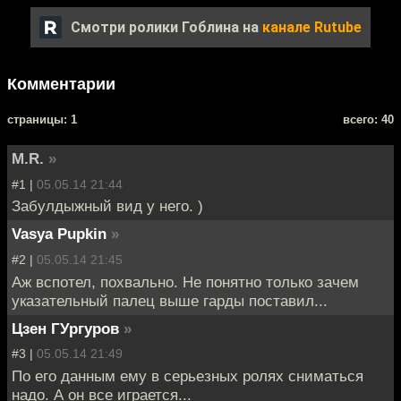
Смотри ролики Гоблина на
канале Rutube
Комментарии
cтраницы: 1
всего: 40
M.R.
»
#1 |
05.05.14 21:44
Забулдыжный вид у него. )
Vasya Pupkin
»
#2 |
05.05.14 21:45
Аж вспотел, похвально. Не понятно только зачем
указательный палец выше гарды поставил...
Цзен ГУргуров
»
#3 |
05.05.14 21:49
По его данным ему в серьезных ролях сниматься
надо. А он все играется...