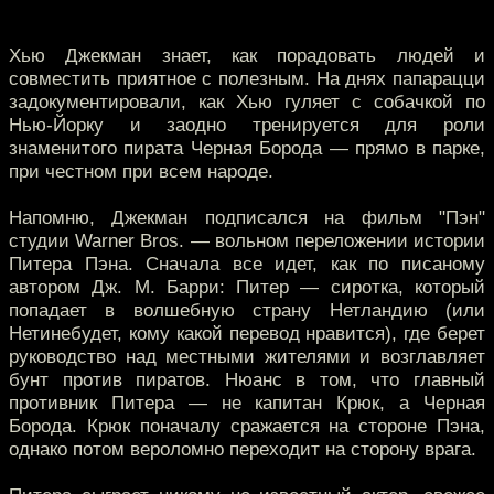
Хью Джекман знает, как порадовать людей и
совместить приятное с полезным. На днях папарацци
задокументировали, как Хью гуляет с собачкой по
Нью-Йорку и заодно тренируется для роли
знаменитого пирата Черная Борода — прямо в парке,
при честном при всем народе.
Напомню, Джекман подписался на фильм "Пэн"
студии Warner Bros. — вольном переложении истории
Питера Пэна. Сначала все идет, как по писаному
автором Дж. М. Барри: Питер — сиротка, который
попадает в волшебную страну Нетландию (или
Нетинебудет, кому какой перевод нравится), где берет
руководство над местными жителями и возглавляет
бунт против пиратов. Нюанс в том, что главный
противник Питера — не капитан Крюк, а Черная
Борода. Крюк поначалу сражается на стороне Пэна,
однако потом вероломно переходит на сторону врага.