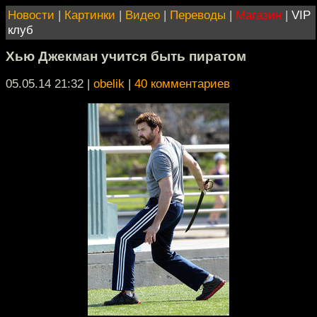
Новости
|
Картинки
|
Видео
|
Переводы
|
Магазин
|
VIP
клуб
Хью Джекман учится быть пиратом
05.05.14 21:32
|
obelik
|
40 комментариев