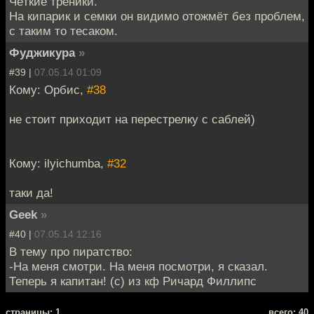
Чёткие треники.
На кипарик и семки он видимо отожмёт без проблем,
с таким то тесаком.
Фуджикура
»
#39 |
07.05.14 01:09
Кому: Орбис,
#38
не стоит приходит на перестрелку с саблей)
Кому: ilyichumba,
#32
таки да!
Geek
»
#40 |
07.05.14 12:16
В тему про пиратство:
-На меня смотри. На меня посмотри, я сказал.
Теперь я капитан! (с) из кф Ричард Филлипс
cтраницы: 1
всего: 40