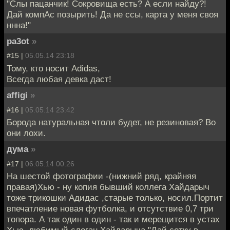
"Cлы пацанчик! Сокровища есть? А если найду?!
Дай компАс позырить! Да не ссы, карта у меня своя
ннна!"
pa3ot
»
#15 |
05.05.14 23:18
Тому, кто носит Adidas,
Всегда любая девка даст!
affigi
»
#16 |
05.05.14 23:42
Борода натуральная чтоли будет, не резиновая? Во
они лохи.
дума
»
#17 |
06.05.14 00:26
На шестой фотографии -(нижний ряд, крайняя
правая)Хью - ну копия бывший коллега Хайдарыч
тоже трикошки Адидас ,старые только, носил.Портит
впечатление новая футболка, и отсутствие 0,7 три
топора. А так один в один - так и мерещится в устах