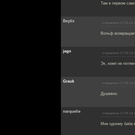
Там в первом сам
Beytix
отправлено 17.05.14 
Вольф возвращаетс
jago
отправлено 17.05.14 
Эх, комп не потяен
Grauk
отправлено 17.05.14 
Душевно.
narquelie
отправлено 17.05.14 
Мне одному баба 