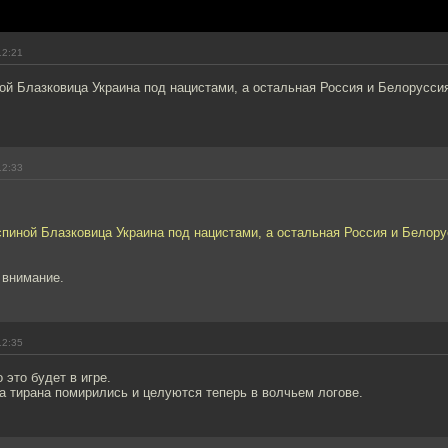
12:21
ной Блазковица Украина под нацистами, а остальная Россия и Белоруссия 
12:33
 спиной Блазковица Украина под нацистами, а остальная Россия и Белорус
 внимание.
12:35
 это будет в игре.
ва тирана помирились и целуются теперь в волчьем логове.