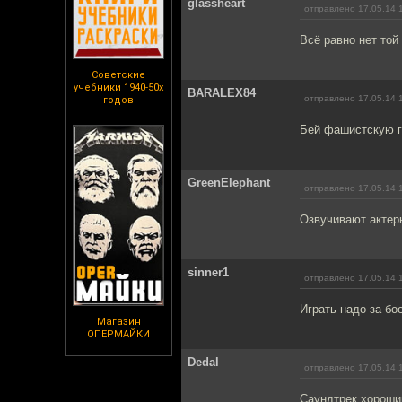
glassheart
отправлено 17.05.14 
Всё равно нет то
Советские
учебники 1940-50х
BARALEX84
отправлено 17.05.14 
годов
Бей фашистскую г
GreenElephant
отправлено 17.05.14 
Озвучивают актер
sinner1
отправлено 17.05.14 
Играть надо за бо
Магазин
ОПЕРМАЙКИ
Dedal
отправлено 17.05.14 
Саундтрек хороши