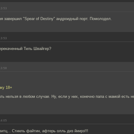
13:53
ня завершил "Spear of Destiny" андроидный порт. Помолодел.
13:53
перекаченный Тиль Швайгер?
13:58
шку 18+
ать нельзя в любом случае. Ну, если у них, конечно папа с мамой есть н
14:05
итц... Стииль файтин, афтерь олль диз йиирз!!!