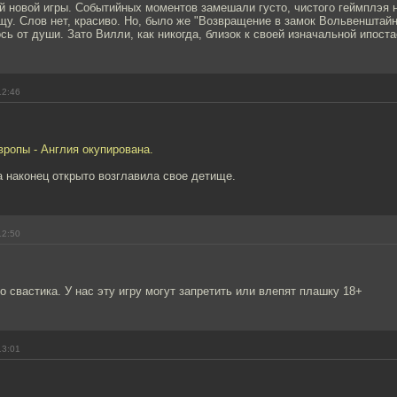
й новой игры. Событийных моментов замешали густо, чистого геймплэя н
щу. Слов нет, красиво. Но, было же "Возвращение в замок Вольвенштайн
ось от души. Зато Вилли, как никогда, близок к своей изначальной ипоста
12:46
вропы - Англия окупирована.
а наконец открыто возглавила свое детище.
12:50
о свастика. У нас эту игру могут запретить или влепят плашку 18+
13:01