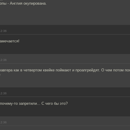
опы - Англия окупирована.
12:36
амечается!
12:36
главгера как в четвертом квейке поймают и проапгрейдят. О чем потом п
)
12:36
почему-то запретили... С чего бы это?
12:36