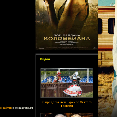
Видео
О предстоящем Турнире Святого
Георгия
ку сайтов
в megagroup.ru