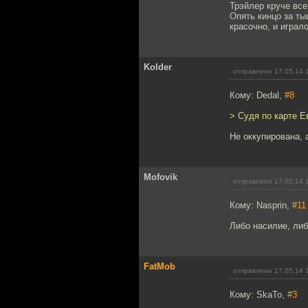
Трэйлер круче все
Опять кинцо за ты
красочно, и играл
Kolder
отправлено 17.05.14 
Кому: Dedal,
#8
> Судя по карте Е
Не оккупирована, 
Mofovik
отправлено 17.05.14 
Кому: Nasprin,
#11
Либо насилие, либ
FatMob
отправлено 17.05.14 
Кому: SkaTo,
#3