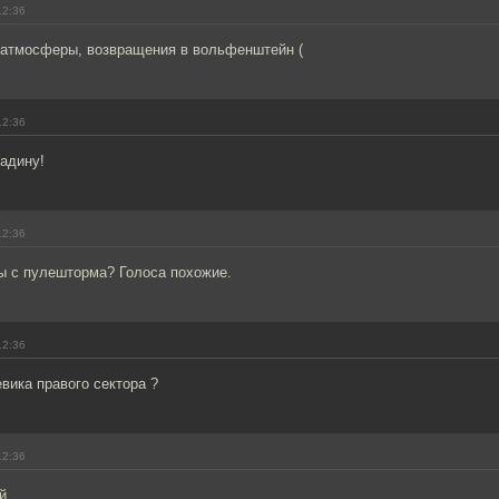
12:36
й атмосферы, возвращения в вольфенштейн (
12:36
адину!
12:36
ы с пулешторма? Голоса похожие.
12:36
евика правого сектора ?
12:36
й.