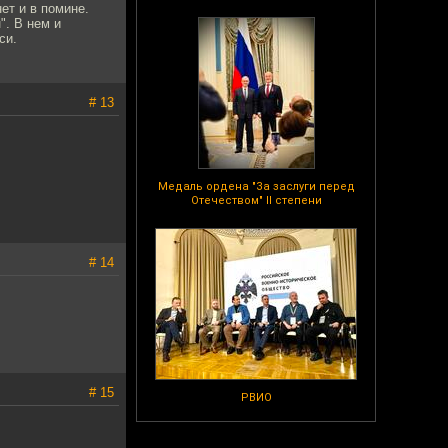
ет и в помине.
". В нем и
си.
# 13
Медаль ордена "За заслуги перед
Отечеством" II степени
# 14
# 15
РВИО