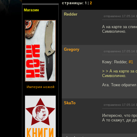
cтраницы: 1 |
2
Магазин
Redder
отправлено 17.05.14 
А на карте за спи
Символично.
Gregory
отправлено 17.05.14 
Кому: Redder,
#1
> > А на карте за
Символично.
Ага. Тоже обратил
Империя ножей
SkaTo
отправлено 17.05.14 
Интересно, что про
А то скажут, де д