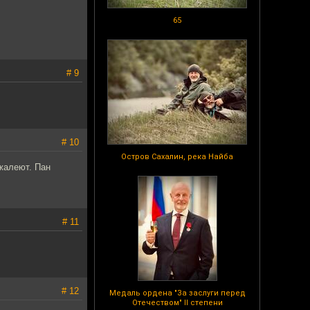
65
# 9
# 10
Остров Сахалин, река Найба
ожалеют. Пан
# 11
# 12
Медаль ордена "За заслуги перед
Отечеством" II степени