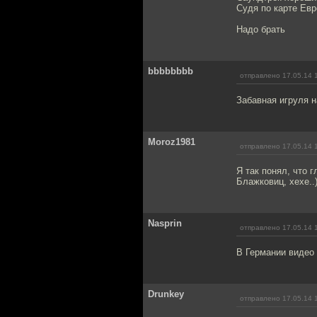
Судя по карте Евр
Надо брать
bbbbbbbb
отправлено 17.05.14 
Забавная игруля н
Moroz1981
отправлено 17.05.14 
Я так понял, что 
Блажковиц, хехе..
Nasprin
отправлено 17.05.14 
В Германии видео 
Drunkey
отправлено 17.05.14 