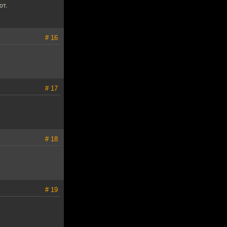
ют.
# 16
# 17
# 18
# 19