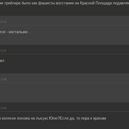
ом трейлере было как фашисты восстание на Красной Площади подавля
13:12
я - ностальжи...
13:31
ет.
13:39
13:53
в коляске похожа на лысую Юлю?Если да, то пора к врачам.