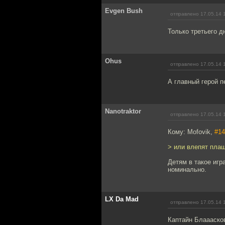
Evgen Bush
отправлено 17.05.14 
Только третьего д
Ohus
отправлено 17.05.14 
А главный герой 
Nanotraktor
отправлено 17.05.14 
Кому: Mofovik,
#14
> или влепят пла
Детям в такое игр
номинально.
LX Da Mad
отправлено 17.05.14 
Каптайн Блааасков