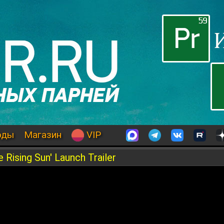
оды
Магазин
VIP
 Rising Sun' Launch Trailer