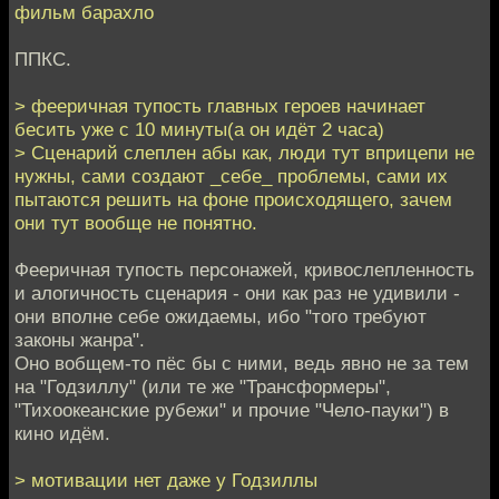
фильм барахло
ППКС.
> фееричная тупость главных героев начинает
бесить уже с 10 минуты(а он идёт 2 часа)
> Сценарий слеплен абы как, люди тут вприцепи не
нужны, сами создают _себе_ проблемы, сами их
пытаются решить на фоне происходящего, зачем
они тут вообще не понятно.
Фееричная тупость персонажей, кривослепленность
и алогичность сценария - они как раз не удивили -
они вполне себе ожидаемы, ибо "того требуют
законы жанра".
Оно вобщем-то пёс бы с ними, ведь явно не за тем
на "Годзиллу" (или те же "Трансформеры",
"Тихоокеанские рубежи" и прочие "Чело-пауки") в
кино идём.
> мотивации нет даже у Годзиллы