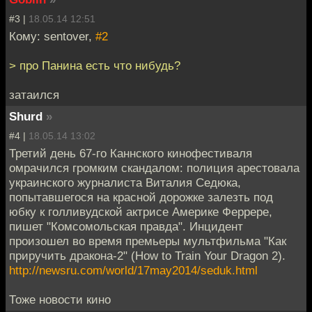
#3 |
18.05.14 12:51
Кому: sentover,
#2
> про Панина есть что нибудь?
затаился
Shurd
»
#4 |
18.05.14 13:02
Третий день 67-го Каннского кинофестиваля
омрачился громким скандалом: полиция арестовала
украинского журналиста Виталия Седюка,
попытавшегося на красной дорожке залезть под
юбку к голливудской актрисе Америке Феррере,
пишет "Комсомольская правда". Инцидент
произошел во время премьеры мультфильма "Как
приручить дракона-2" (How to Train Your Dragon 2).
http://newsru.com/world/17may2014/seduk.html
Тоже новости кино