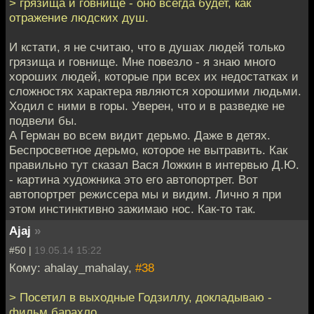
> грязища и говнище - оно всегда будет, как
отражение людских душ.
И кстати, я не считаю, что в душах людей только
грязища и говнище. Мне повезло - я знаю много
хороших людей, которые при всех их недостатках и
сложностях характера являются хорошими людьми.
Ходил с ними в горы. Уверен, что и в разведке не
подвели бы.
А Герман во всем видит дерьмо. Даже в детях.
Беспросветное дерьмо, которое не вытравить. Как
правильно тут сказал Вася Ложкин в интервью Д.Ю.
- картина художника это его автопортрет. Вот
автопортрет режиссера мы и видим. Лично я при
этом инстинктивно зажимаю нос. Как-то так.
Ajaj
»
#50 |
19.05.14 15:22
Кому: ahalay_mahalay,
#38
> Посетил в выходные Годзиллу, докладываю -
фильм барахло