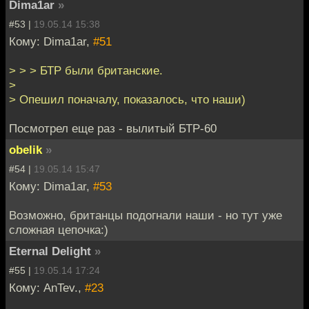
Dima1ar
»
#53 |
19.05.14 15:38
Кому: Dima1ar,
#51
> > > БТР были британские.
>
> Опешил поначалу, показалось, что наши)
Посмотрел еще раз - вылитый БТР-60
obelik
»
#54 |
19.05.14 15:47
Кому: Dima1ar,
#53
Возможно, британцы подогнали наши - но тут уже
сложная цепочка:)
Eternal Delight
»
#55 |
19.05.14 17:24
Кому: AnTev.,
#23