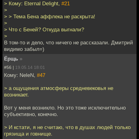
> Кому: Eternal Delight,
#21
>
> > Тема Бена аффлека не раскрыта!
>
> Что с Беней? Откуда выгнали?
>
В том-то и дело, что ничего не рассказали. Дмитрий
видимо забыл=)
Ёрщь
»
#56 |
19.05.14 18:01
Кому: NeleN,
#47
> а ощущения атмосферы средневековья не
возникает.
Вот у меня возникло. Но это тоже исключительно
субъективно, конечно.
> И кстати, я не считаю, что в душах людей только
грязища и говнище.