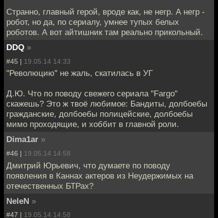
Странно, главный герой, вроде как, не негр. А негр -
робот, но да, по сериалу, умнее тупых белых
роботов. А вот айтишник там реально прикольный.
DDQ
»
#45 |
19.05.14 14:33
"Революцию" не жаль, скатилась в УГ
Д.Ю. Что по поводу свежего сериала "Fargo"
скажешь? Это ж твоё любимое: Бандиты, долбоебы
гражданские, долбоебы полицейские, долбоебы
мимо проходящие, и хоббит в главной роли.
Dima1ar
»
#46 |
19.05.14 14:58
Дмитрий Юрьевич, что думаете по поводу
появления в Каннах актеров из Неудержимых на
отечественных БТРах?
NeleN
»
#47 |
19.05.14 14:58