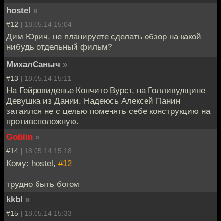
hostel
»
#12 |
18.05.14 15:04
Дим Юрич, не планируете сделать обзор на какой
нибудь отдельный фильм?
МихалСаныч
»
#13 |
18.05.14 15:11
На Гейровиденье Кончито Вурст, на Голливудщине
Девушка из Дании. Надеюсь Алексей Панин
затаился не с целью поменять себе конструкцию на
противоположную.
Goblin
»
#14 |
18.05.14 15:18
Кому: hostel,
#12
трудно быть богом
kkbl
»
#15 |
18.05.14 15:33