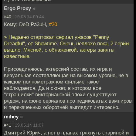
Ergo Proxy
»
#40 |
19.05.14 09:44
Кому: DeD Pa3uH,
#20
> Недавно стартовал сериал ужасов "Penny
Dreadful", от Showtime. Очень неплохо пока, 2 серии
вышло. Мясной, с обнаженкой, актеры заняты
известные.
Присоединяюсь, актерский состав, их игра и
визуальная составляющая на высоком уровне, не в
каждом полнометражном фильме такое
наблюдается. Да и сюжет, в котором все
"страшилки" викторианской эпохи существуют
рядом, на фоне сериалов про педиковатых вампиров
и перекаченных оборотней выглядит интересно.
mihey
»
#41 |
19.05.14 11:07
Дмитрий Юрич, а нет в планах тряхнуть стариной и