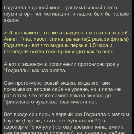
Годзилла в данной кине - ультимативный прото-
фумигатор - нет мотивации, и ладно, был бы только
экшон!
> И вы скажете, это же атракцион, смотри на экшон!
Аннет! Глаз, хвост, спина, рычание(2 раза за фильм)
Годзиллы - вот что видишь первые 1,5 часа и
последняя битва тоже происходит как-то вяло.
А вот с экшоном в исполнении прото-монстров у
"Годзиллы" как раз шляпа.
Сам прото-монстровый экшон, когда его таки
показывают, вполне себе на уровне, но шляпа как
раз в том, что этого самого показа экшона до
"финального чукалова" фактически нет.
Вот вроде сошлись в первый раз Годзилла с мелким
Гнусом (Гнусом, етить тех бубляторов!!!) в
аэропорте Гонолулу (к этому времени кина, емнип,
уже перевалила за половину), ну, думаешь, сейчас