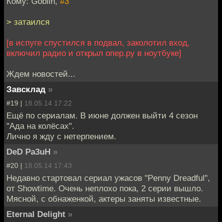
Кому: Goblin,
#3
> затаился
[в испуге спустился в подвал, заколотил вход,
включил радио и открыл опер.ру в ноутбуке]
Ждем новостей...
Завсклад
»
#19 |
18.05.14 17:22
Ещё по сериалам. В июне должен выйти 4 сезон
"Ада на колёсах".
Лично я жду с нетерпением.
DeD Pa3uH
»
#20 |
18.05.14 17:43
Недавно стартовал сериал ужасов "Penny Dreadful",
от Showtime. Очень неплохо пока, 2 серии вышло.
Мясной, с обнаженкой, актеры заняты известные.
Eternal Delight
»