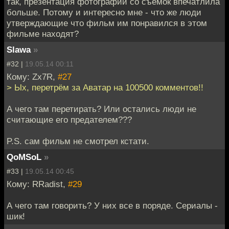
так, презентация фотографий со съемок впечатлила
больше. Потому и интересно мне - что же люди
утверждающие что фильм им понравился в этом
фильме находят?
Slawa
»
#32 |
19.05.14 00:11
Кому: Zx7R,
#27
> Ых, перетрём за Аватар на 100500 комментов!!
А чего там перетирать? Или остались люди не
считающие его предателем???
P.S. сам фильм не смотрел кстати.
QoMSoL
»
#33 |
19.05.14 00:45
Кому: RRadist,
#29
А чего там говорить? У них все в поряде. Сериалы -
шик!