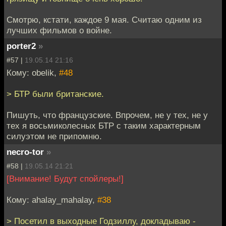
Смотрю, кстати, каждое 9 мая. Считаю одним из
лучших фильмов о войне.
porter2
»
#57 |
19.05.14 21:16
Кому: obelik,
#48
> БТР были британские.
Пишуть, что французские. Впрочем, не у тех, не у
тех я восьмиколесных БТР с таким характерным
силуэтом не припомню.
necro-tor
»
#58 |
19.05.14 21:21
[Внимание! Будут спойлеры!]
Кому: ahalay_mahalay,
#38
> Посетил в выходные Годзиллу, докладываю -