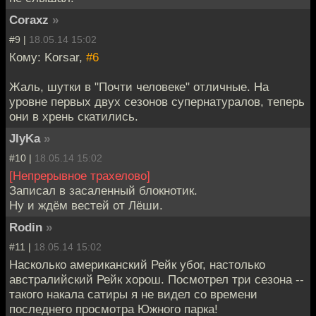
Coraxz
»
#9 |
18.05.14 15:02
Кому: Korsar,
#6
Жаль, шутки в "Почти человеке" отличные. На
уровне первых двух сезонов супернатуралов, теперь
они в хрень скатились.
JIyKa
»
#10 |
18.05.14 15:02
[Непрерывное трахелово]
Записал в засаленный блокнотик.
Ну и ждём вестей от Лёши.
Rodin
»
#11 |
18.05.14 15:02
Насколько американский Рейк убог, настолько
австралийский Рейк хорош. Посмотрел три сезона --
такого накала сатиры я не видел со времени
последнего просмотра Южного парка!