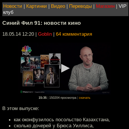
Новости
|
Картинки
|
Видео
|
Переводы
|
Магазин
|
VIP
клуб
Синий Фил 91: новости кино
18.05.14 12:20
|
Goblin
|
64 комментария
15:35
|
150204 просмотра
|
скачать
В этом выпуске:
как оконфузилось посольство Казахстана,
сколько дочерей у Брюса Уиллиса,