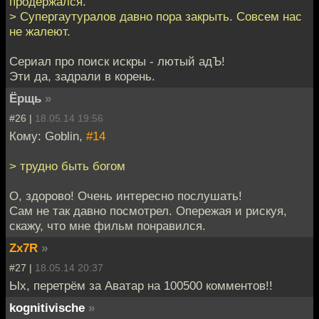
продержался.
> Супергаутуралов давно пора закрыть. Совсем нас
не жалеют.
Сериал про поиск искры - лютый адЪ!
Эти да, задрали в корень.
Ёрщь
»
#26 |
18.05.14 19:56
Кому: Goblin,
#14
> трудно быть богом
О, здорово! Очень интересно послушать!
Сам не так давно посмотрел. Опережая и рискуя,
скажу, что мне фильм понравился.
Zx7R
»
#27 |
18.05.14 20:37
Ых, перетрём за Аватар на 100500 комментов!!
kognitivische
»