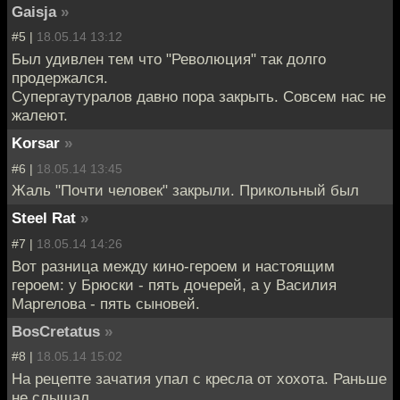
Gaisja
»
#5 |
18.05.14 13:12
Был удивлен тем что "Революция" так долго
продержался.
Супергаутуралов давно пора закрыть. Совсем нас не
жалеют.
Korsar
»
#6 |
18.05.14 13:45
Жаль "Почти человек" закрыли. Прикольный был
Steel Rat
»
#7 |
18.05.14 14:26
Вот разница между кино-героем и настоящим
героем: у Брюски - пять дочерей, а у Василия
Маргелова - пять сыновей.
BosCretatus
»
#8 |
18.05.14 15:02
На рецепте зачатия упал с кресла от хохота. Раньше
не слышал.