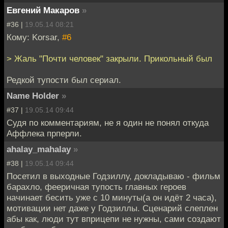
Евгений Макаров
»
#36 |
19.05.14 08:21
Кому: Korsar,
#6
> Жаль "Почти человек" закрыли. Прикольный был
Редкой тупости был сериал.
Name Holder
»
#37 |
19.05.14 09:44
Судя по комментариям, не я один не понял откуда
Аффлека прперли.
ahalay_mahalay
»
#38 |
19.05.14 09:44
Посетил в выходные Годзиллу, докладываю - фильм
барахло, фееричная тупость главных героев
начинает бесить уже с 10 минуты(а он идёт 2 часа),
мотивации нет даже у Годзиллы. Сценарий слеплен
абы как, люди тут вприцепи не нужны, сами создают