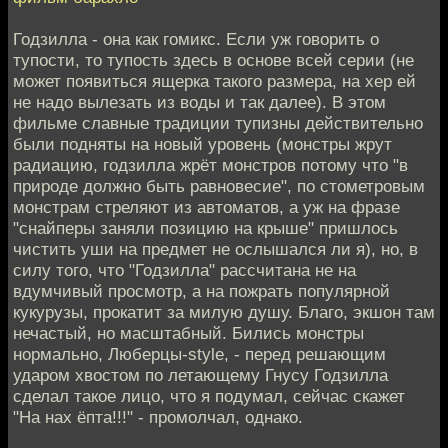
Годзилла - она как гомикс. Если уж говорить о
тупости, то тупость здесь в основе всей серии (не
может появиться ящерка такого размера, на хер ей
не надо вылезать из воды и так далее). В этом
фильме славные традиции тупизны действительно
были подняты на новый уровень (монстры жрут
радиацию, годзилла жрёт монстров потому что "в
природе должно быть равновесие", по стометровым
монстрам стреляют из автоматов, а уж на фразе
"снайперы заняли позицию на крыше" пришлось
чистить уши на предмет не ослышался ли я), но, в
силу того, что "Годзилла" рассчитана не на
вдумчивый просмотр, а на пожрать популярной
кукурузы, прокатит за милую душу. Благо, экшон там
нечастый, но масштабный. Бились монстры
нормально, Люберцы-style, - перед решающим
ударом хвостом по летающему Гнусу Годзилла
сделал такое лицо, что я подумал, сейчас скажет
"На нах ёпта!!!" - промолчал, однако.