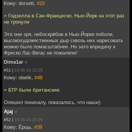
Кому: dorsett,
#22
> Годзилла в Сан-Франциско, Нью-Йорк на этот раз
не тронули
Это они зря, небоскрёбов в Нью-Йорке поболе,
высокохудожественных дыр сквозь них нарисовать
можно было помасштабнее. Но зато впридачу к
Фриско Лас-Вегас не пожалели!
Dima1ar
»
#51 |
19.05.14 15:25
Кому: obelik,
#48
> БТР были британские.
Опешил поначалу, показалось, что наши)
Ajaj
»
#52 |
19.05.14 15:29
Кому: Ёрщь,
#39