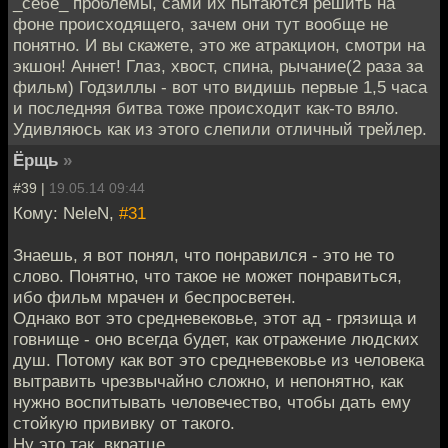
_себе_ проблемы, сами их пытаются решить на
фоне происходящего, зачем они тут вообще не
понятно. И вы скажете, это же атракцион, смотри на
экшон! Аннет! Глаз, хвост, спина, рычание(2 раза за
фильм) Годзиллы - вот что видишь первые 1,5 часа
и последняя битва тоже происходит как-то вяло.
Удивляюсь как из этого слепили отличный трейлер.
Ёрщь
»
#39 |
19.05.14 09:44
Кому: NeleN,
#31
Знаешь, я вот понял, что понравился - это не то
слово. Понятно, что такое не может понравиться,
ибо фильм мрачен и беспросветен.
Однако вот это средневековье, этот ад - грязища и
говнище - оно всегда будет, как отражение людских
душ. Потому как вот это средневековье из человека
вытравить чрезвычайно сложно, и непонятно, как
нужно воспитывать человечество, чтобы дать ему
стойкую прививку от такого.
Ну это так, вкратце.