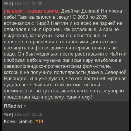
#28 |
18.05.14 22:08
[не верит глазам своим]
Джейми Дорнан! Ни хрена
себе! Таки вырвался в люди! С 2003 по 2005
встречался с Кирой Найтли и из всех ее парней не
сломался и был брошен, как остальные, а сам не
выдержал, как мужик! Кем он, собственно, и
является в сравнении с остальными, достаточно
взглянуть на фотки, даже в интервью вникать не
надо. Он был моделью, после расставания с Найтли
пробовал себя в музыке, записав пару альбомов в
североирландско-протестантском фолк-стиле,
которые не получили популярности даже в Северной
Ирландии. И я уже думал, что его постигнет мрачная
судьба всех бывших этой потомственной
феминистки, но тут оказывается что он таки упорно
продолжает идти к успеху. Удачи ему!
RRadist
»
#29 |
18.05.14 22:12
Кому: Goblin,
#14