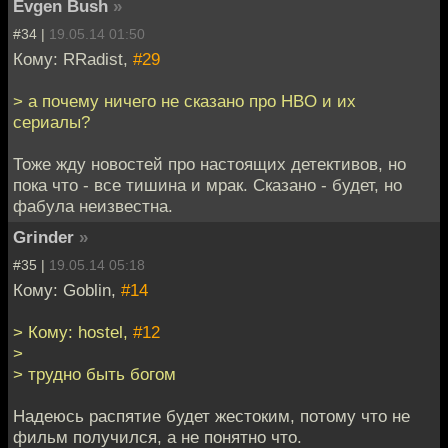
Evgen Bush
»
#34 |
19.05.14 01:50
Кому: RRadist,
#29
> а почему ничего не сказано про HBO и их
сериалы?
Тоже жду новостей про настоящих детективов, но
пока что - все тишина и мрак. Сказано - будет, но
фабула неизвестна.
Grinder
»
#35 |
19.05.14 05:18
Кому: Goblin,
#14
> Кому: hostel,
#12
>
> трудно быть богом
Надеюсь распятие будет жестоким, потому что не
фильм получился, а не понятно что.