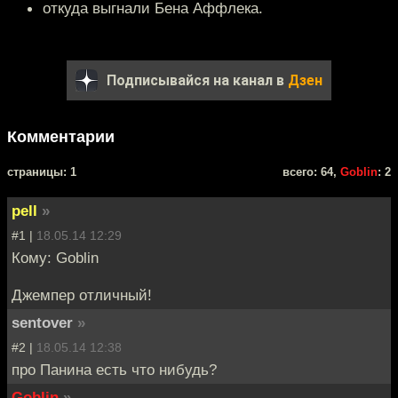
откуда выгнали Бена Аффлека.
Подписывайся на канал в
Дзен
Комментарии
cтраницы: 1
всего: 64,
Goblin
: 2
pell
»
#1 |
18.05.14 12:29
Кому: Goblin
Джемпер отличный!
sentover
»
#2 |
18.05.14 12:38
про Панина есть что нибудь?
Goblin
»