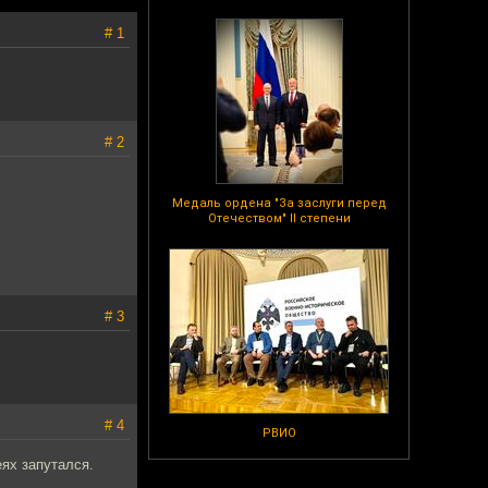
# 1
# 2
Медаль ордена "За заслуги перед
Отечеством" II степени
# 3
# 4
РВИО
еях запутался.