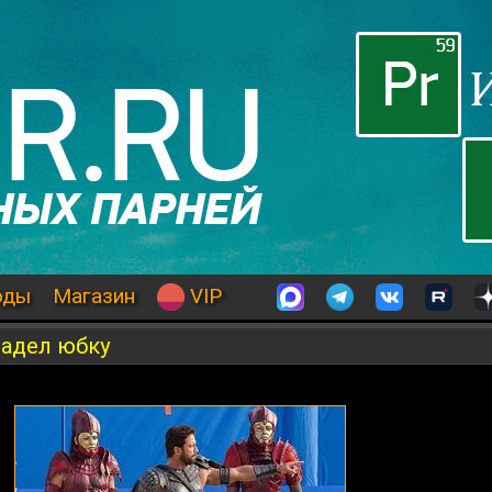
оды
Магазин
VIP
надел юбку