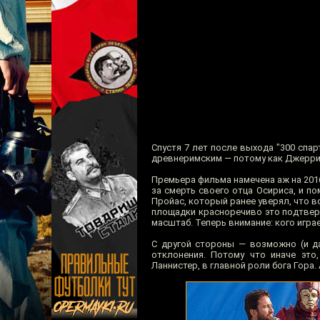
Спустя 7 лет после выхода "300 сп
древнеримским — потому как Джерри с
Премьера фильма намечена аж на 2016 
за смерть своего отца Осириса, и п
Пройас, который ранее уверял, что в
площадки красноречиво это подтвер
масштаб. Теперь внимание: кого играе
С другой стороны — возможно (и да
отклонения. Потому что иначе это
Ланнистер, в главной роли бога Гора