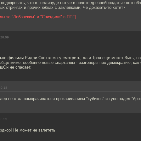
 подозревать, что в Голливуде нынче в почете древнебородатые потноб
ых стрингах и прочих юбках с заклепками. Чё доказать-то хотят?
лы за "Лебовским" и "Спиздили" в ППГ]
 20:09
лько фильмы Ридли Скотта могу смотреть, да и Троя еще может быть, но
обще мимо, особенно новые спартанцы - разговоры про демократию, как 
шОн не спасает.
20:18
лер не стал заморачиваться прокачиванием "кубиков" и тупо надел "бро
20:33
рдкор! Не может не взлететь!