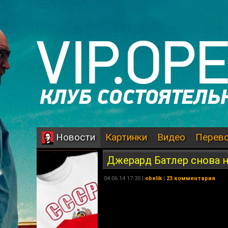
Картинки
Видео
Перев
Новости
Джерард Батлер снова 
04.06.14 17:35 |
obelik
|
23 комментария