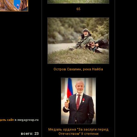
65
Остров Сахалин, река Найба
дать сайт
в megagroup.ru
Медаль ордена "За заслуги перед
всего: 23
Отечеством" II степени