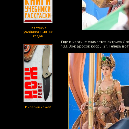
Советские
учебники 1940-50х
годов
Еще в картине снимается актриса Эло
"G.I. Joe: Бросок кобры 2". Теперь в
Империя ножей