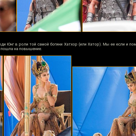
ди Юнг в роли той самой богини Хатхор (или Хатор). Мы ее если и по
от пошла на повышение.