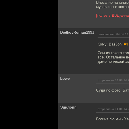
Внезапно начинаю
муз-зчины в кожан
[полез в ДВД-анна
DietkovRoman1993
отправлено 04.06.14
Кому: BasJon,
#4
Сам из такого то
все. Остальное в
даже неплохой эк
Löwe
отправлено 04.06.14 
Судя по фото, Бат
Эцилопп
отправлено 04.06.14 
Богиня любви - Ха