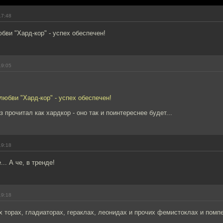
17:48
бви "Хард-кор" - успех обеспечен!
19:05
любви "Хард-кор" - успех обеспечен!
 прочитал как хардкор - оно так и поинтереснее будет...
19:18
.. А че, в тренде!
19:18
их торах, гладиаторах, гераклах, леонидах и прочих фемистоклах и помп