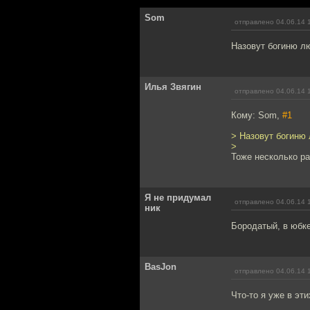
Som
отправлено 04.06.14 
Назовут богиню лю
Илья Звягин
отправлено 04.06.14 
Кому: Som,
#1
> Назовут богиню 
>
Тоже несколько раз
Я не придумал
отправлено 04.06.14 
ник
Бородатый, в юбке.
BasJon
отправлено 04.06.14 
Что-то я уже в эт