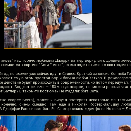
артанцев" наш горячо любимый Джерри Батлер вернулся к древнегрече
нимается в картине "Боги Египта", но выглядит отчего-то как гладиато
год, но съемки уже сейчас идут в Сиднее. Краткий синопсис: бог неба Г
омогают ему в этом простой вор и богиня любви Хатхор. В режиссерск
се действие будет происходить в современности, но потом передумал.
ждают. Бюджет фильма — 150 млн долларов, т.е. можем рассчитывать
т Батлер? В таком-то костюме? Не угадали: бога Сета.
же скорее всего), сюжет и визуал претерпят некоторые фантастич
, конечно, очень смешно. Там еще и Николай Костер-Вальдау, лю
. А Джеффри Раш сваяет бога Ра. С нетерпением ждем фото! Но пока — Д