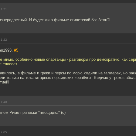
21:21
изнерадостный. И будет ли в фильме египетский бог Атон?!
21:22
an1993,
#5
 мимо, особенно новые спартанцы - разговоры про демократию, как сер
 спасает.
авилось, в фильме и греки и персы по морю ходили на галлерах, но раб
ли только на тоталитарных персидских кораблях. Видимо у греков вёсл
тией!
21:40
внем Риме прически "площадка" (с)
22:05