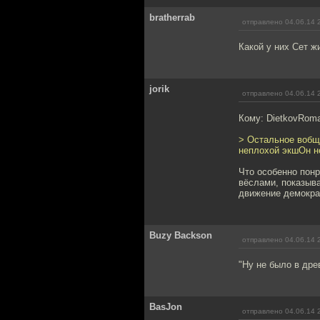
bratherrab
отправлено 04.06.14 
Какой у них Сет ж
jorik
отправлено 04.06.14 
Кому: DietkovRom
> Остальное вобще
неплохой экшОн не
Что особенно понр
вёслами, показыва
движение демокра
Buzy Backson
отправлено 04.06.14 
"Ну не было в дре
BasJon
отправлено 04.06.14 