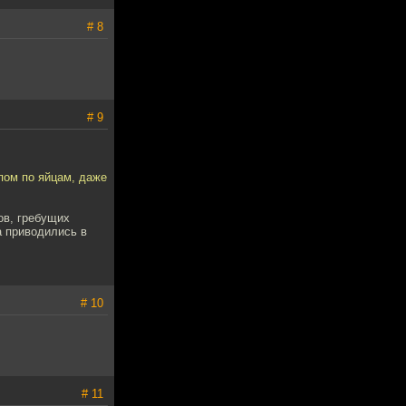
# 8
# 9
пом по яйцам, даже
ов, гребущих
а приводились в
# 10
# 11