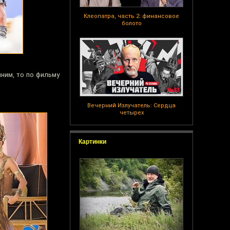
Клеопатра, часть 2: финансовое
болото
мним, то по фильму
Вечерний Излучатель: Сердца
четырех
Картинки