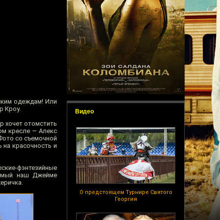
ским одеждам! Или
р Кроу.
Видео
ор хочет отомстить
ом кресле — Алекс
 Фото со съемочной
 на красочность и
еские-фэнтезийные
бимый наш Джейме
жеричка.
О предстоящем Турнире Святого
Георгия