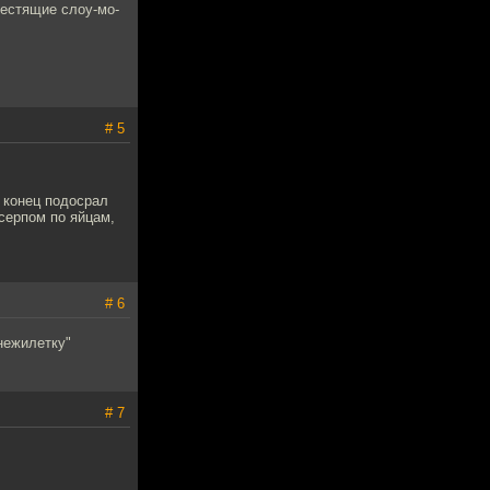
лестящие слоу-мо-
# 5
 конец подосрал
серпом по яйцам,
# 6
нежилетку"
# 7