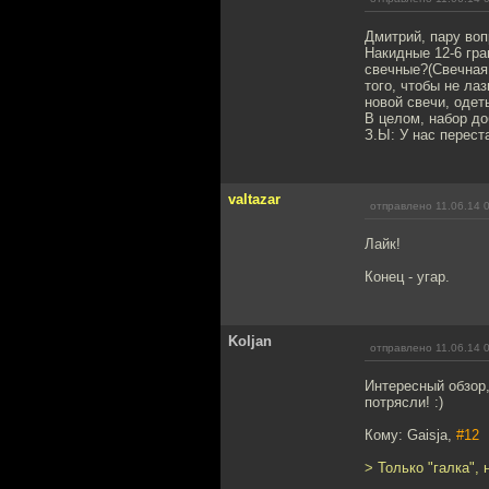
Дмитрий, пару воп
Накидные 12-6 гра
свечные?(Свечная 
того, чтобы не ла
новой свечи, одет
В целом, набор д
З.Ы: У нас перест
valtazar
отправлено 11.06.14 
Лайк!
Конец - угар.
Koljan
отправлено 11.06.14 
Интересный обзор,
потрясли! :)
Кому: Gaisja,
#12
> Только "галка", 