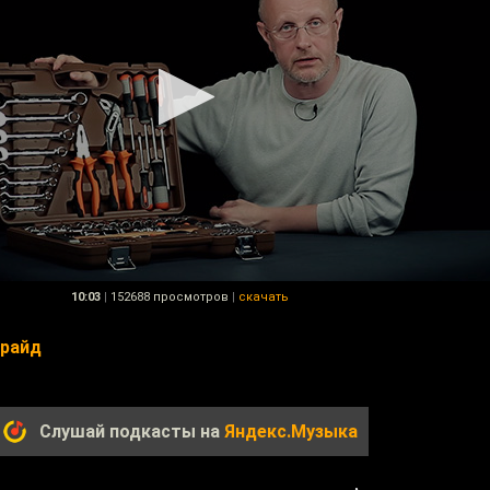
10:03
|
152688 просмотров
|
скачать
Прайд
Слушай подкасты на
Яндекс.Музыка