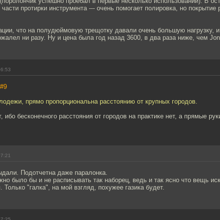
поролончик успешно проебал в первые несколько использований). В ост
 части протирки инструмента --- очень помогает полировка, но покрытие
ации, что на полудюймовую трещотку давали очень большую нагрузку, и
жалел ни разу. Ну и цена была год назад 3600, в два раза ниже, чем Jo
06:53
#9
лодежи, прямо пропорциональна расстоянию от крупных городов.
, ибо бесконечного расстояния от городов на практике нет, а прямые ру
07:21
ыдали. Подотчетна даже паралонка.
жно было бы и не расписывать так наборец, ведь и так ясно что вещь и
 Только "галка", на мой взгляд, похужее газика будет.
07:25