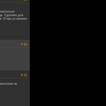
ствительно
це. Сделано для
и. И при установки
# 14
# 15
 молотком не