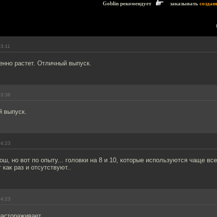
Goblin рекомендует
заказывать
создан
03:11
енно растет. Отличный выпуск.
03:36
й выпуск.
04:23
ош, но вот по опыту... головки на 8 и 10, которые используются чаще вс
 как раз и отсутствуют..
04:23
астораживает...