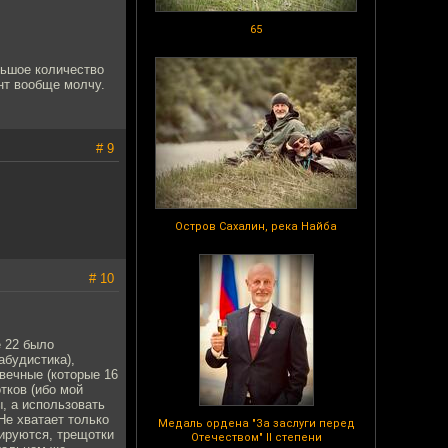
65
льшое количество
нт вообще молчу.
# 9
Остров Сахалин, река Найба
# 10
е 22 было
абудистика),
свечные (которые 16
тков (ибо мой
ы, а использовать
Не хватает только
Медаль ордена "За заслуги перед
сируются, трещотки
Отечеством" II степени