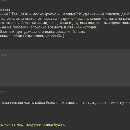
росов:
нные? Трещотки – мелко/крупно – шаговые? И удлиненные головки, дей
головка отличаются от простых - удлиненных, наличием магнита на кон
зить за свечой магнитиками, пинцетами и другими подручными средствам
ь её на головку и спокойно воткнуть в свечной колодец).
обротный, для домашнего использования бы взял.
авные клещи назывались «Коброй» )
07:43
07:46
 тока нижняя часть кейса была плохо видна, что там да как лежит, ну и
на мой взгляд, похужее газика будет.