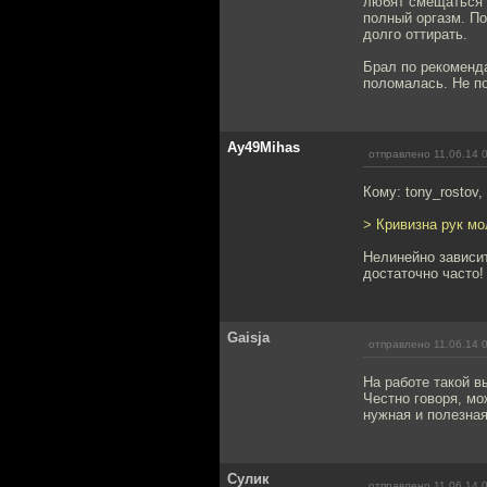
любят смещаться (
полный оргазм. По
долго оттирать.
Брал по рекоменд
поломалась. Не по
Ay49Mihas
отправлено 11.06.14 
Кому: tony_rostov,
> Кривизна рук мо
Нелинейно зависит
достаточно часто!
Gaisja
отправлено 11.06.14 
На работе такой в
Честно говоря, мо
нужная и полезная.
Сулик
отправлено 11.06.14 