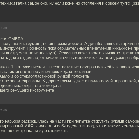
ехники галка самое оно, ну если конечно отопления и совсем тугих (рж
07:48
 меня OMBRA.
 и получше инструмент, но он в разы дороже. А для большинства приме
а инструмент. Прочность пока отрицательных впечатлений никаких не пр
ски инструмент не использую). Особенно качеством отличаются трещотк
упить даже отдельно, отличается очень высоким качеством (даже разобр
тков: 1. как уже писали – несоответствие номеров ключей и головок ис
 нас так много теперь иномарок и даже китайцев.
было и со стеклопластиковой ручкой положить.
дах не зафиксированы. В дороге гремят даже с прилагаемой поролонкой,
 движениях открытого чемодана.
ошего режущего инструмента
07:48
го нарбора раскрошилась на части при попытке открутить руками саморе
онированный МДФ. Лично для себя сделал вывод, что с такими чемодан
оит, не смотря на низкую стоимость.