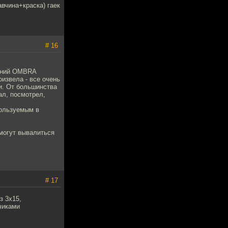
авчина+краска) гаек
# 16
нений OMBRA
оизвела - все очень
и. От большинства
ал, посмотрел,
пользуемым в
 могут вывалиться
# 17
з 3х15,
чиками