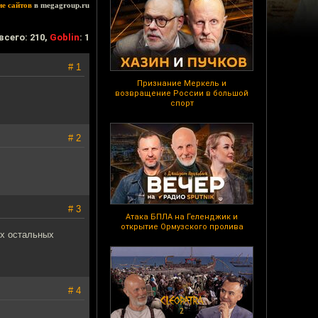
ие сайтов
в megagroup.ru
всего: 210,
Goblin
: 1
# 1
Признание Меркель и
возвращение России в большой
спорт
# 2
# 3
Атака БПЛА на Геленджик и
открытие Ормузского пролива
ех остальных
# 4