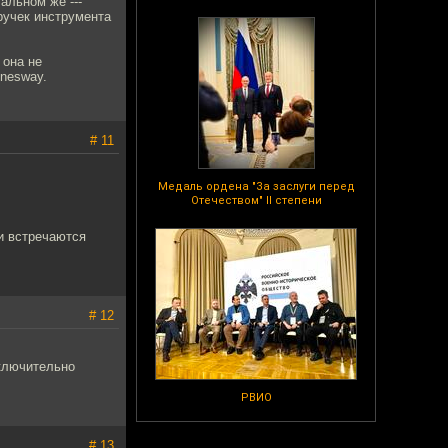
альном же ---
 ручек инструмента
 она не
nnesway.
# 11
Медаль ордена "За заслуги перед
Отечеством" II степени
ки встречаются
# 12
сключительно
РВИО
# 13