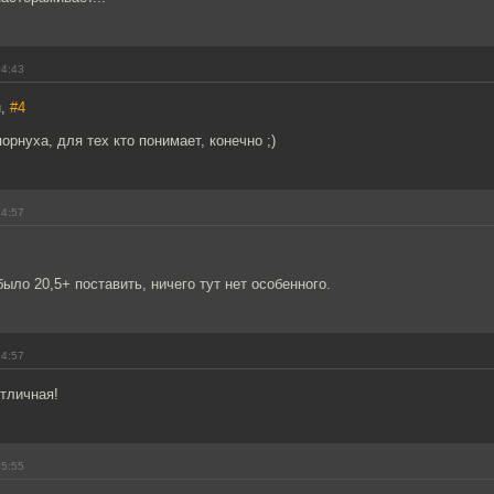
04:43
н,
#4
орнуха, для тех кто понимает, конечно ;)
04:57
ыло 20,5+ поставить, ничего тут нет особенного.
04:57
отличная!
05:55