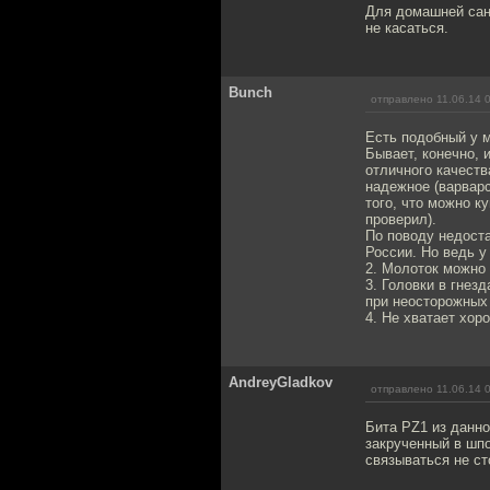
Для домашней сант
не касаться.
Bunch
отправлено 11.06.14 
Есть подобный у
Бывает, конечно,
отличного качеств
надежное (варвар
того, что можно к
проверил).
По поводу недоста
России. Но ведь у
2. Молоток можно 
3. Головки в гнез
при неосторожных
4. Не хватает хор
AndreyGladkov
отправлено 11.06.14 
Бита PZ1 из данно
закрученный в шп
связываться не ст