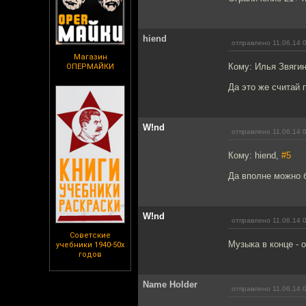
hiend
отправлено 11.06.14 
Магазин
Кому: Илья Звяги
ОПЕРМАЙКИ
Да это же считай п
W!nd
отправлено 11.06.14 
Кому: hiend,
#5
Да вполне можно б
W!nd
отправлено 11.06.14 
Советские
Музыка в конце - 
учебники 1940-50х
годов
Name Holder
отправлено 11.06.14 