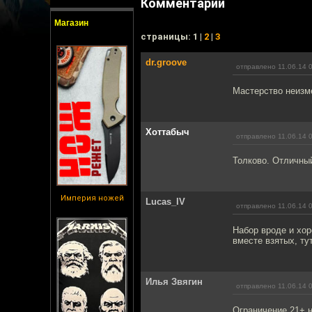
Комментарии
Магазин
cтраницы: 1 |
2
|
3
dr.groove
отправлено 11.06.14 
Мастерство неизм
Хоттабыч
отправлено 11.06.14 
Толково. Отличны
Империя ножей
Lucas_IV
отправлено 11.06.14 
Набор вроде и хор
вместе взятых, тут
Илья Звягин
отправлено 11.06.14 
Ограничение 21+ н