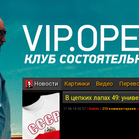
Картинки
Видео
Перев
Новости
В цепких лапах 49: уни
11.06.14 02:57 |
Goblin
|
210 комментариев
»