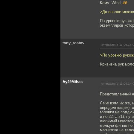
Кому: W!nd,
#6
>Да вполне можно
По уровню рукожоп
экземпляров кото
tony_rostov
отправлено 11.06.14 
>По уровню рукож
Кривизна рук мол
Ay49Mihas
отправлено 11.06.14 
Представленный н
Себе взял их же, 
определяющим), от
головки на полдюй
и не 22, а 21), н
любимый молоток, 
мелкую фигню не 
магнитика на теле