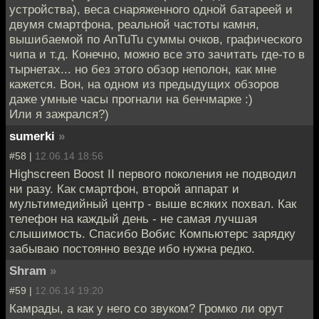
устройства), веса снаряженного одной батареей и
двумя смартфона, реальной частоты камня,
вышибаемой по AnTuTu суммы очков, графического
чипа и т.д. Конечно, можно все это зачитать где-то в
тырнетах... но без этого обзор неполон, как мне
кажется. Вон, на одном из предыдущих обзоров
даже умные часы прогнали на бенчмарке :)
Или я зажрался?)
sumerki
»
#58 |
12.06.14 18:56
Highscreen Boost II первого поколения не подводил
ни разу. Как смартфон, второй аппарат и
мультимедийный центр - выше всяких похвал. Как
телефон на каждый день - не самая лучшая
слышимость. Спасибо Вобис Компьютерс зарядку
забываю постоянно везде ибо нужна редко.
Shram
»
#59 |
12.06.14 19:20
Камрады, а как у него со звуком? Громко ли орут