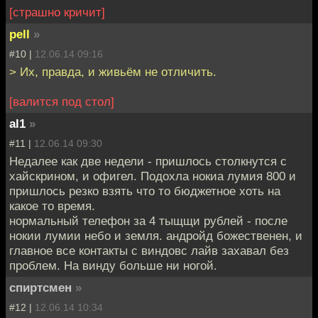
[страшно кричит]
pell
»
#10 |
12.06.14 09:16
> Их, правда, и живьём не отличить.
[валится под стол]
al1
»
#11 |
12.06.14 09:30
Недалее как две недели - пришлось столкнутся с
хайскрином, и офигел. Подохла нокиа лумия 800 и
пришлось резко взять что то бюджетное хоть на
какое то время.
нормальный телефон за 4 тыщщи рублей - после
нокии лумии небо и земля. андройд божественен, и
главное все контакты с виндовс лайв захавал без
проблем. На винду больше ни ногой.
спиртсмен
»
#12 |
12.06.14 10:34