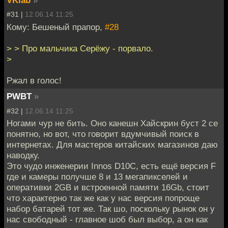
VKlab
»
#31 |
12.06.14 11:25
Кому: Бешеный прапор,
#28
> > Про мальчика Серёжу - порвало.
>
Ржал в голос!
PWBT
»
#32 |
12.06.14 11:25
Ногами чур не бить. Оно канешн Хайскрин буст 2 ce
понятно, но вот, что говорит вдумчивый поиск в
интернетах. Для мастеров китайских магазинов даю
наводку.
Это чудо инженерии Innos D10C, есть ещё версия F
где и камеры получше 8 и 13 мегапикселей и
оперативки 2GB и встроенной памяти 16Gb, стоит
что характерно так же как у нас версия попроще
набор батарей тот же. Так шо, поскольку рынок он у
нас свободный - главное шоб был выбор, а он как