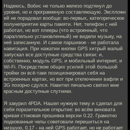
Надеюсь, Вобис не только железо подтянул до
уровня, но и программную составляющую. Экспложн
ей не порадовал вообще: во-первых, категорическое
полунеприятие карты памяти. Нет, телефон с ней
работал, но вот плееры (что встроенный, что
параллельно установленный) не видели музыку, на
неё записанную. И самое паршивое - не работала
навигация. При нажатии кнопки GPS хитрый малый
запускал все доступные средства связи: и,
собственно, модуль GPS, и мобильный интернет, и
Wi-Fi. Посредством общих усилий этой большой
тройки он всё-таки позиционировал себя на
встроенных картах, но вот при отключении вафли и
3G позорно сдулся. Навител печально светил мне
красным доступные спутники.
Я закурил 4PDA. Нашел нужную тему и сделал для
себя поразительное открытие: во всём виновата
кривая стоковая прошивка версии 0.22. Грамотно
подкованные челы советовали перешиться на
низшую, 0.17 - на ней GPS работает, но не работает