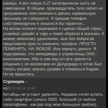
камера. А вот новую 0.27 категорически шить не
советовали. В общем, производитель тупо забил на
программное обеспечение и делать нормальную
прошивку не собирался. А прошив телефон
собственноручно я лишился бы гарантии...
На волне полного охренения я сделал общий сброс,
упаковал девайс в тару и повёз обратно в магазин. К
моему немалому удивлению, мне без вопросов
предложили просто поменять телефон. ПРОСТО.
ПОМЕНЯТЬ. НА ЛЮБОЙ. Или вернуть деньги. Я
подозреваю, что менеджеры и управленцы DNS -
инопланетяне. Ибо я уже вкусил все прелести
общения с их коллегами из Дилдорадо и готов был
топать ногами, махать руками и плеваться йадом.
Но не пришлось.
Стропорез
»
#62 |
12.06.14 19:44
Китайцы не устают удивлять. Недавно хотел купить
себе смартфон Lenovo S920. Большой (я люблю
лопатофоны - как раз под мою большую граблю),