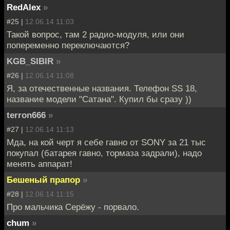
RedAlex
»
#25 |
12.06.14 11:03
Такой вопрос, там 2 радио-модуля, или они
попеременно переключаются?
KGB_SIBIR
»
#26 |
12.06.14 11:08
Я, за отечественные названия. Телефон SS 18,
название модели "Сатана". Купил бы сразу ))
terron666
»
#27 |
12.06.14 11:13
Мда, на кой черт я себе гавно от SONY за 21 тыс
покупал (батарея гавно, тормаза задрали), надо
менять аппарат!
Бешеный прапор
»
#28 |
12.06.14 11:15
Про мальчика Серёжу - порвало.
chum
»