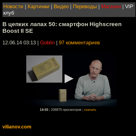
Новости
|
Картинки
|
Видео
|
Переводы
|
Магазин
|
VIP
клуб
В цепких лапах 50: смартфон Highscreen
Boost II SE
12.06.14 03:13
|
Goblin
|
97 комментариев
14:55
|
208875 просмотров
|
скачать
vilianov.com