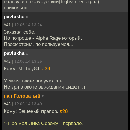
пользуюсь полурусский(highscreen alpha)...
прикольно.
pavlukha
»
#41 |
12.06.14 13:24
Заказал себе.
Но попроще - Alpha Rage который.
Просмотрим, по пользуемся...
pavlukha
»
#42 |
12.06.14 13:25
Кому: Michey84,
#39
У меня также получилось.
Не зря в окопе выжидания сидел. :)
пан Головатый
»
#43 |
12.06.14 13:49
Кому: Бешеный прапор,
#28
> Про мальчика Серёжу - порвало.