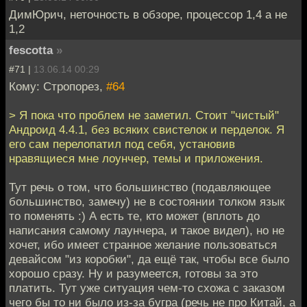
ДимЮрич, неточность в обзоре, процессор 1,4 а не
1,2
fescotta
»
#71 |
13.06.14 00:29
Кому: Стропорез,
#64
> Я пока что проблем не заметил. Стоит "чистый"
Андроид 4.4.1, без всяких свистелок и перделок. Я
его сам перелопатил под себя, установив
нравящиеся мне лоунчер, темы и приложения.
Тут речь о том, что большинство (подавляющее
большинство, замечу) не в состоянии толком язык
то поменять :) А есть те, кто может (вплоть до
написания самому лаунчера, и такое видел), но не
хочет, ибо имеет странное желание пользоваться
девайсом "из коробки", да ещё так, чтобы все было
хорошо сразу. Ну и разумеется, готовы за это
платить. Тут уже ситуация чем-то схожа с заказом
чего бы то ни было из-за бугра (речь не про Китай, а