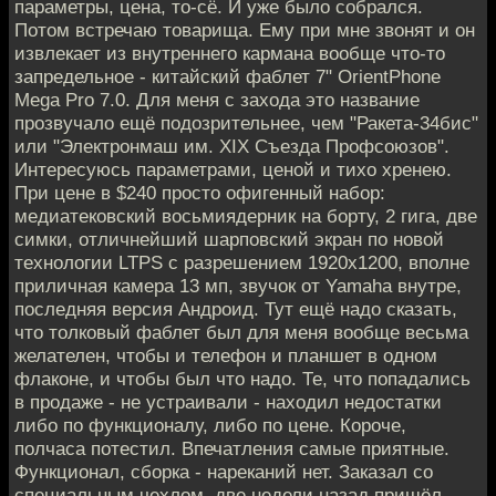
параметры, цена, то-сё. И уже было собрался.
Потом встречаю товарища. Ему при мне звонят и он
извлекает из внутреннего кармана вообще что-то
запредельное - китайский фаблет 7" OrientPhone
Mega Pro 7.0. Для меня с захода это название
прозвучало ещё подозрительнее, чем "Ракета-34бис"
или "Электронмаш им. XIX Съезда Профсоюзов".
Интересуюсь параметрами, ценой и тихо хренею.
При цене в $240 просто офигенный набор:
медиатековский восьмиядерник на борту, 2 гига, две
симки, отличнейший шарповский экран по новой
технологии LTPS с разрешением 1920х1200, вполне
приличная камера 13 мп, звучок от Yamaha внутре,
последняя версия Андроид. Тут ещё надо сказать,
что толковый фаблет был для меня вообще весьма
желателен, чтобы и телефон и планшет в одном
флаконе, и чтобы был что надо. Те, что попадались
в продаже - не устраивали - находил недостатки
либо по функционалу, либо по цене. Короче,
полчаса потестил. Впечатления самые приятные.
Функционал, сборка - нареканий нет. Заказал со
специальным чехлом, две недели назад пришёл.