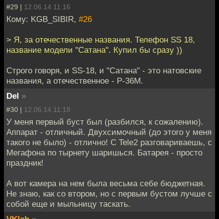
#29 |
12.06.14 11:16
Кому: KGB_SIBIR,
#26
> Я, за отечественные названия. Телефон SS 18,
название модели "Сатана". Купил бы сразу ))
Строго говоря, и SS-18, и "Сатана" - это натовские
названия, а отечественное - Р-36М.
Del
»
#30 |
12.06.14 11:18
У меня первый буст был (разбился, к сожалению).
Аппарат - отличный. Двухсимочный (до этого у меня
такого не было) - отлично! С Tele2 разговариваешь, с
Мегафона по тырнету шаришься. Батарея - просто
праздник!
А вот камера на нем была весьма себе бюджетная.
Не знаю, как со втором, но с первым бустом лучше с
собой еще и мыльницу таскать.