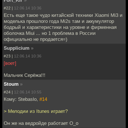
#22 |
12.06.14 10:36
Есть еще такое чудо китайской техники Xiaomi Mi3 и
моделька прошлого года Mi2s там и аккумулятор
бодрый и характеристики на уровне и фирменная
оболочка Miui ... но 1 проблема в России
официально не продается=)
Supplicium
»
#23 |
12.06.14 10:36
[воет]
Мальчик Серёжа!!!
Stoum
»
#24 |
12.06.14 10:55
Кому: Stebaslo,
#14
> Мелодии из Itunes играет?
Он же на ведройде работает О_о