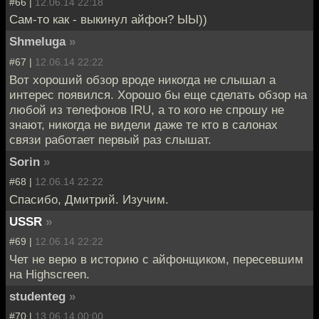
#66 |
12.06.14 22:18
Сам-то как - выкинул айфон? ЫЫ))
Shmeluga
»
#67 |
12.06.14 22:22
Вот хороший обзор вроде никогда не слышал а
интерес появился. Хорошо бы еще сделать обзор на
любой из телефонов IRU, а то кого не спрошу не
знают, никогда не видели даже те кто в салонах
связи работает первый раз слышат.
Sorin
»
#68 |
12.06.14 22:22
Cпасибо, Дмитрий. Изучим.
USSR
»
#69 |
12.06.14 22:22
Чет не верю в историю с айфонщиком, пересевшим
на Highscreen.
studenteg
»
#70 |
13.06.14 00:00