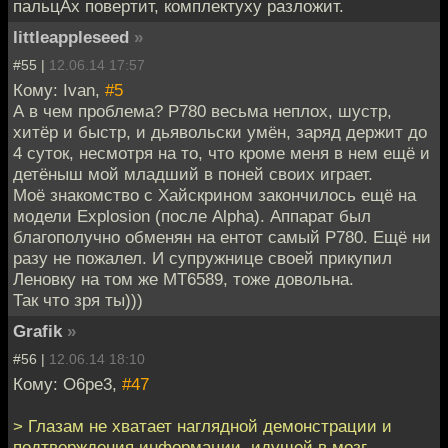
пальцАх повертит, комплектуху разложит.
littleappleseed
»
#55 |
12.06.14 17:57
Кому: Ivan,
#5
А в чем проблема? P780 весьма неплох, шустр,
хитёр и быстр, и дьявольски умён, заряд держит до
4 суток, несмотря на то, что кроме меня в нем ещё и
детёныш мой младший в поней своих играет.
Моё знакомство с Хайскрином закончилось ещё на
модели Explosion (после Alpha). Аппарат был
благополучно обменян на ентот самый P780. Ещё ни
разу не пожалел. И супружнице своей прикупил
Леновку на том же МТ6589, тоже довольна.
Так что зря ты)))
Grafik
»
#56 |
12.06.14 18:10
Кому: O6pe3,
#47
> Глазам не хватает наглядной демонстрации и
подтверждения информации, идущей в мозг.