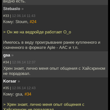
видно есть.
Stebaslo
»
#33 |
12.06.14 11:43
Кому: Stoum,
#24
> Он же на ведройде работает О_о
Имелось в веду проигрывание ранее купленного и
скаченного в формате Aple - ААС и т.п.
gsa
»
#34 |
12.06.14 12:37
Хрен знает, лично меня опыт общения с Хайскрином
не порадовал.
Korsar
»
#35 |
12.06.14 12:43
Кому: gsa,
#34
> Хрен знает, лично меня опыт общения с
Хайскрином не порадовал.