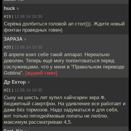
huck
»
#19 |
12.06.14 10:35
Серёжа долбиться головой ап стол))). Ждите новый
фонтан праведных говен)
3APA3A
»
#20 |
12.06.14 10:35
В апреле взял себе такой аппарат. Нереально
доволен. Теперь ещё могу попонтоваться перед
сослуживцами, что у меня в "Правильном переводе
Goblina".
[аццкий смех]
Др Ектор
»
#21 |
12.06.14 10:35
Сыну на шесть лет купил хайчскрин зера Ф,
бюджетный самртфон. На удивление все работает и
даже без тормозов. Надо задуматься и для себя,
вот только пятидюймовые лопаты не люблю,
максимум рассматриваю 4,5.
Fort_Kir
»