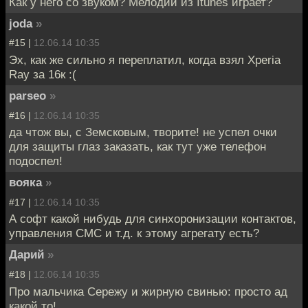
Как у него со звуком? Мелодии из Itunes играет?
joda
»
#15 |
12.06.14 10:35
Эх, как же сильно я переплатил, когда взял Xperia
Ray за 16к :(
parseo
»
#16 |
12.06.14 10:35
да чтож вы, с Земсковым, творите! не успел очки
для защиты глаз заказать, как тут уже телефон
подоспел!
вояка
»
#17 |
12.06.14 10:35
А софт какой нибудь для синхоронизации контактов,
управления СМС и т.д. к этому агрегату есть?
Дарий
»
#18 |
12.06.14 10:35
Про мальчика Сережу и жирную свинью: просто ад
какой то!