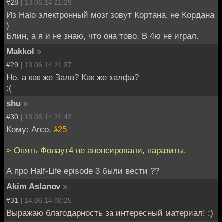
#28 |
13.06.14 21:29
Из Halo электронный мозг зовут Кортана, не Кордана
)
Блин, а я и не знаю, что она тово. В 4ю не играл.
Makkol
»
#29 |
13.06.14 21:37
Но, а как же Валв? Как же халфа?
:(
shu
»
#30 |
13.06.14 21:42
Кому: Arco,
#25
> Опять Фолаут4 не анонсировали, паразиты.
А про Half-Life episode 3 были вести ??
Akim Aslanov
»
#31 |
14.06.14 00:25
Выражаю благодарность за интересный материал! :)