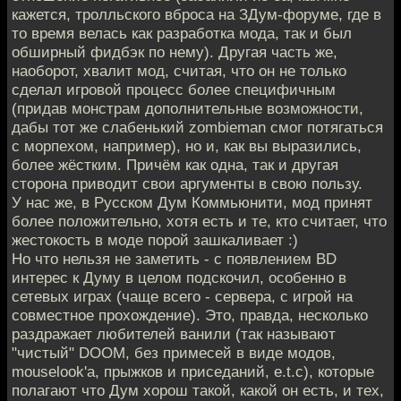
кажется, тролльского вброса на ЗДум-форуме, где в
то время велась как разработка мода, так и был
обширный фидбэк по нему). Другая часть же,
наоборот, хвалит мод, считая, что он не только
сделал игровой процесс более специфичным
(придав монстрам дополнительные возможности,
дабы тот же слабенький zombieman смог потягаться
с морпехом, например), но и, как вы выразились,
более жёстким. Причём как одна, так и другая
сторона приводит свои аргументы в свою пользу.
У нас же, в Русском Дум Коммьюнити, мод принят
более положительно, хотя есть и те, кто считает, что
жестокость в моде порой зашкаливает :)
Но что нельзя не заметить - с появлением BD
интерес к Думу в целом подскочил, особенно в
сетевых играх (чаще всего - сервера, с игрой на
совместное прохождение). Это, правда, несколько
раздражает любителей ванили (так называют
"чистый" DOOM, без примесей в виде модов,
mouselook'а, прыжков и приседаний, e.t.c), которые
полагают что Дум хорош такой, какой он есть, и тех,