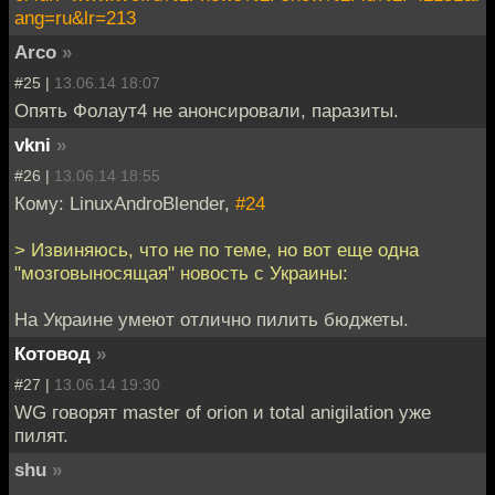
ang=ru&lr=213
Arco
»
#25 |
13.06.14 18:07
Опять Фолаут4 не анонсировали, паразиты.
vkni
»
#26 |
13.06.14 18:55
Кому: LinuxAndroBlender,
#24
> Извиняюсь, что не по теме, но вот еще одна
"мозговыносящая" новость с Украины:
На Украине умеют отлично пилить бюджеты.
Котовод
»
#27 |
13.06.14 19:30
WG говорят master of orion и total anigilation уже
пилят.
shu
»