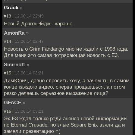
Grauk
»
#13 |
12.06.14 22:49
Новый ДрагонЭйдж - карашо.
AmonRa
»
#14 |
13.06.14 02:47
Новость о Grim Fandango многие ждали с 1998 года.
Для меня это самая потрясающая новость с E3.
Smirnoff
»
#15 |
13.06.14 03:21
ДимЮрич, давно спросить хочу, а зачем ты в самом
конце каждого видео, сперва прощаешься, а потом
резко делаешь серьезное выражение лица?
GFACE
»
#16 |
13.06.14 03:21
Эх Е3 ждал только ради анонса новой информации
по Eternal Crusade, но злые Square Enix взяли да и
замяли презентацию =(