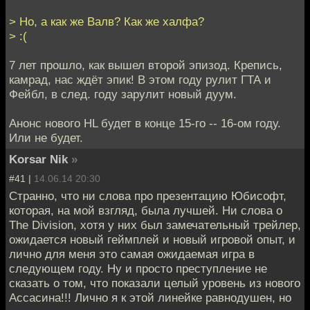
> Но, а как же Валв? Как же халфа?
> :(
7 лет прошло, как вышел второй эпизод. Крепись,
камрад, нас ждёт эпик! В этом году рулит ГТА и
Фейбл, в след. году зарулит новый дуум.
Анонс нового HL будет в конце 15-го -- 16-ом году.
Или не будет.
Korsar Nik
»
#41 |
14.06.14 20:30
Странно, что ни слова про презентацию Юбисофт,
которая, на мой взгляд, была лучшей. Ни слова о
The Division, хотя у них был замечательный трейлер,
ожидается новый геймплей и новый игровой опыт, и
лично для меня это самая ожидаемая игра в
следующем году. Ну и просто преступление не
сказать о том, что показали целый уровень из нового
Ассасина!!! Лично я к этой линейке равнодушен, но