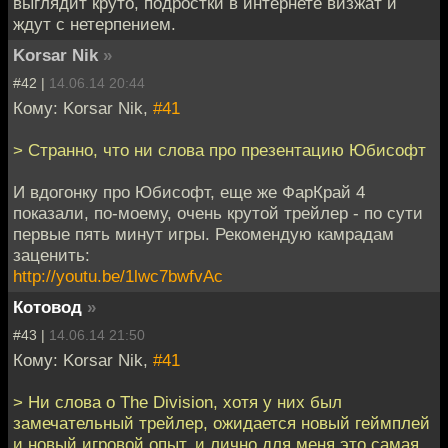
выглядит круто, подростки в интернете визжат и
ждут с нетерпением.
Korsar Nik
»
#42 |
14.06.14 20:44
Кому: Korsar Nik,
#41
> Странно, что ни слова про презентацию Юбисофт
И вдогонку про Юбисофт, еще же ФарКрай 4
показали, по-моему, очень крутой трейлер - по сути
первые пять минут игры. Рекомендую камрадам
заценить:
http://youtu.be/1lwc7bwfvAc
Котовод
»
#43 |
14.06.14 21:50
Кому: Korsar Nik,
#41
> Ни слова о The Division, хотя у них был
замечательный трейлер, ожидается новый геймплей
и новый игровой опыт, и лично для меня это самая