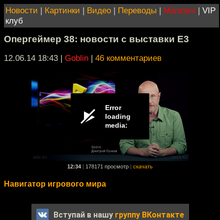
Новости
|
Картинки
|
Видео
|
Переводы
|
Магазин
|
VIP
клуб
Опергеймер 38: новости с выставки E3
12.06.14 18:43
|
Goblin
|
46 комментариев
12:34
|
178171 просмотр
|
скачать
Навигатор игрового мира
Вступай в нашу
группу ВКонтакте