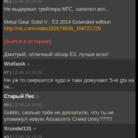
#6 |
12.06.14 19:20
Не выдержал трейлера МГС, запилил вот...
Metal Gear Solid V : E3 2014 Extended edition
http://vk.com/video182674838_168721729
[бьется в истерике]
Дмитрий, отличный обзор Е3, лучше всех!
Wolfasik
»
#7 |
12.06.14 19:20
Не уж то свершится чудо и таки домучают 5-ю gta на
пк...
Старый Пес
»
#8 |
12.06.14 19:51
Goblin, сколько тебе не доплатили, что ты не
упомянул новую Assassin's Creed Unity???!!!
Xrundel131
»
#9 |
12.06.14 19:58