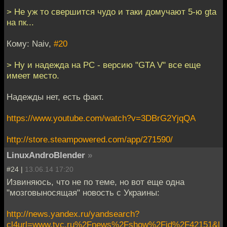
> Не уж то свершится чудо и таки домучают 5-ю gta
на пк...
Кому: Naiv,
#20
> Ну и надежда на PC - версию "GTA V" все еще
имеет место.
Надежды нет, есть факт.
https://www.youtube.com/watch?v=3DBrG2YjqQA
http://store.steampowered.com/app/271590/
LinuxAndroBlender
»
#24 |
13.06.14 17:20
Извиняюсь, что не по теме, но вот еще одна
"мозговыносящая" новость с Украины:
http://news.yandex.ru/yandsearch?
cl4url=www.tvc.ru%2Fnews%2Fshow%2Fid%2F42151&l