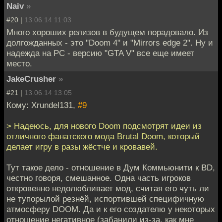
Naiv
»
#20 |
13.06.14 11:03
Много хороших релизов в будущем порадовало. Из
долгожданных - это "Doom 4" и "Mirrors edge 2". Ну и
надежда на PC - версию "GTA V" все еще имеет
место.
JakeCrusher
»
#21 |
13.06.14 13:05
Кому: Xrundel131,
#9
> Надеюсь, для нового Doom подсмотрят идеи из
отличного фанатского мода Brutal Doom, который
делает игру в разы жёстче и кровавей.
Тут такое дело - отношение в Дум Коммьюнити к BD,
честно говоря, смешанное. Одна часть игроков
откровенно недолюбливает мод, считая его чуть ли
не тупорылой резнёй, испортившей специфичную
атмосферу DOOM. Да и к его создателю у некоторых
отношение негативное (забанили из-за, как мне