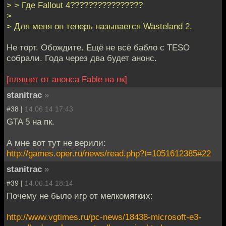
> > Где Fallout 4????????????????
>
> Для меня он теперь называется Wasteland 2.
Не торт. Обождите. Ещё не всё бабло с TESO
собрали. Года через два будет анонс.
[пляшет от анонса Fable на пк]
stanitrac
»
#38 |
14.06.14 17:43
GTA 5 на пк.
А мне вот тут не верили:
http://games.oper.ru/news/read.php?t=1051612385#22
stanitrac
»
#39 |
14.06.14 18:14
Почему не было игр от мелкомягких:
http://www.vgtimes.ru/pc-news/18438-microsoft-e3-