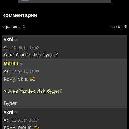
Комментарии
cтраницы: 1
всего: 46
vkni
»
#1 |
12.06.14 18:53
А на Yandex.disk будет?
Merlin
»
#2 |
12.06.14 18:57
Кому: vkni,
#1
> А на Yandex.disk будет?
Будет
vkni
»
#3 |
12.06.14 19:07
Кому: Merlin,
#2