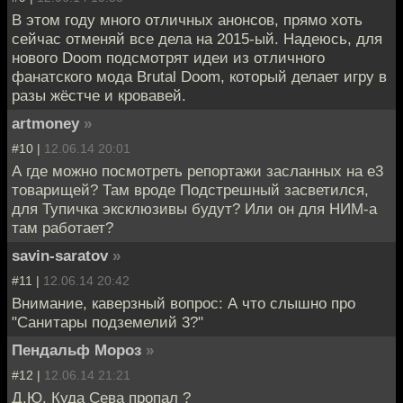
В этом году много отличных анонсов, прямо хоть
сейчас отменяй все дела на 2015-ый. Надеюсь, для
нового Doom подсмотрят идеи из отличного
фанатского мода Brutal Doom, который делает игру в
разы жёстче и кровавей.
artmoney
»
#10 |
12.06.14 20:01
А где можно посмотреть репортажи засланных на е3
товарищей? Там вроде Подстрешный засветился,
для Тупичка эксклюзивы будут? Или он для НИМ-а
там работает?
savin-saratov
»
#11 |
12.06.14 20:42
Внимание, каверзный вопрос: А что слышно про
"Санитары подземелий 3?"
Пендальф Мороз
»
#12 |
12.06.14 21:21
Д.Ю. Куда Сева пропал ?