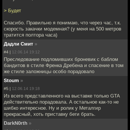
> Будет
Спасибо. Правильно я понимаю, что через час, т.к.
скорость закачки модемная? (у меня на 500 метров
тратится полтора часа)
Дадли Смит
»
#4 |
12.06.14 19:12
Преследование подломивших броневик с баблом
бандитов в стиле Френка Дребена и спасение в том
же стиле заложницы особо порадовало
Stoum
»
#5 |
12.06.14 19:18
Из всего представленного на выставке только GTA
действительно порадовала. А остальное как-то не
шибко интересное. Ну и ролик у Металгир
прекрасный, хоть приставку беги брать.
DarkN0rth
»