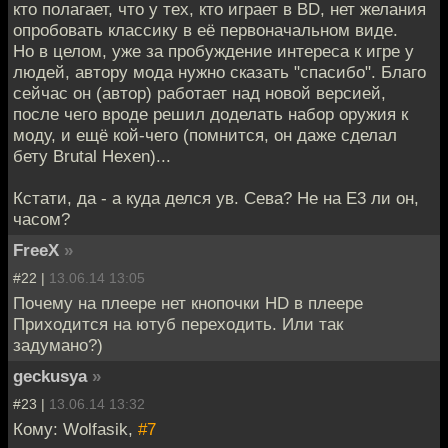
кто полагает, что у тех, кто играет в BD, нет желания
опробовать классику в её первоначальном виде.
Но в целом, уже за пробуждение интереса к игре у
людей, автору мода нужно сказать "спасибо". Благо
сейчас он (автор) работает над новой версией,
после чего вроде решил доделать набор оружия к
моду, и ещё кой-чего (помнится, он даже сделал
бету Brutal Hexen)...
Кстати, да - а куда делся ув. Сева? Не на Е3 ли он,
часом?
FreeX
»
#22 |
13.06.14 13:05
Почему на плеере нет кнопочки HD в плеере
Приходится на ютуб переходить. Или так
задумано?)
geckusya
»
#23 |
13.06.14 13:32
Кому: Wolfasik,
#7