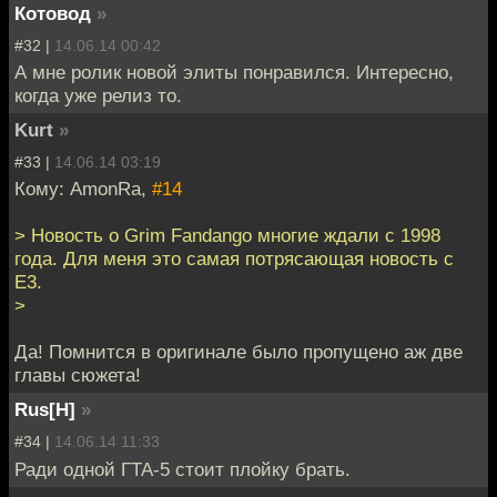
Котовод
»
#32 |
14.06.14 00:42
А мне ролик новой элиты понравился. Интересно,
когда уже релиз то.
Kurt
»
#33 |
14.06.14 03:19
Кому: AmonRa,
#14
> Новость о Grim Fandango многие ждали с 1998
года. Для меня это самая потрясающая новость с
E3.
>
Да! Помнится в оригинале было пропущено аж две
главы сюжета!
Rus[H]
»
#34 |
14.06.14 11:33
Ради одной ГТА-5 стоит плойку брать.