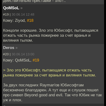
действительно приставки - зло?..
QoMSoL
»
#19 |
30.06.14 12:48
Кому: Ziyod,
#18
Концоли хорошие. Зло это Юбисофт, пытающаяся
отжать часть рынка пожирнее за счет вранья и
виляния тылом.
Deros
»
#20 |
30.06.14 13:00
Кому: QoMSoL,
#19
> Зло это Юбисофт, пытающаяся отжать часть
рынка пожирнее за счет вранья и виляния тылом.
За двух последних Rayman'ов Юбисофтам
бесконечно благодарен. А тут еще и слушок пошел
про сиквел Beyond good and evil. Так что Юбик не так
уж и плох.