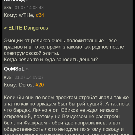
#35 |
01.07.14 08:43
Кому: wTiHe,
#34
> ELITE:Dangerous
Эмоции от роликов очень положительные - все
красиво и в то же время знакомо как родное после
спектрумовской элиты.
Когда релиз то и куда заносить деньги?
QoMSoL
»
#36 |
01.07.14 09:27
Кому: Deros,
#20
Коли бы они по всем проектам отрабатывали так же
знатно как по аркадам был бы рай сущий. А так пока
что бардак. Лично я от Юбиков не ждал никаких
откровений, поэтому ни Вочдогзом не расстроен
был, ни Фаркраем - обои две понравились, а вот
общественность люто негодует по этому поводу и