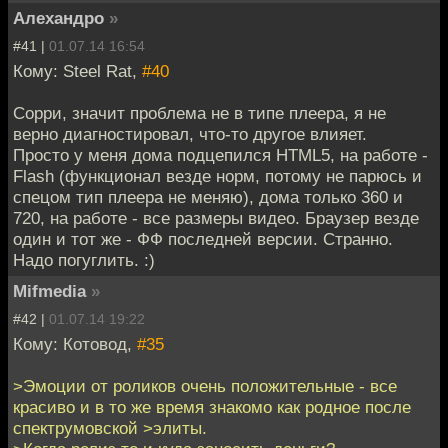
Алехандро
»
#41 |
01.07.14 16:54
Кому: Steel Rat,
#40
Сорри, значит проблема не в типе плеера, я не
верно диагностировал, что-то другое влияет.
Просто у меня дома подцепился HTML5, на работе -
Flash (функционал везде норм, потому не парюсь и
спецом тип плеера не меняю), дома только 360 и
720, на работе - все размеры видео. Браузер везде
один и тот же - ФФ последней версии. Странно.
Надо погуглить. :)
Mifmedia
»
#42 |
01.07.14 19:22
Кому: Котовод,
#35
>Эмоции от роликов очень положительные - все
красиво и в то же время знакомо как родное после
спектрумовской >элиты.