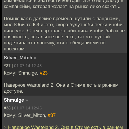
сомневается в знатности конторы, а это не дело для
компанейки, которая желает на рынке лихо скакать.
Помню как в далекие времена шутили с пацанами,
мол Юби-то Юби-это, скоро будут юби-телки и юби-
пиво уже. С тех пор только юби-пива и юби-баб и не
появилось, остальное все есть, так что пускай
подтягивают планочку, втч с обещаниями по
проектам.
Silver_Mitch
»
#37 |
01.07.14 12:43
Кому: Shmulge,
#23
Наверное Wasteland 2. Она в Стиме есть в раннем
доступе.
Shmulge
»
#38 |
01.07.14 12:45
Кому: Silver_Mitch,
#37
> Наверное Wasteland 2. Она в Стиме есть в раннем