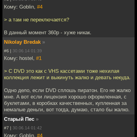
Кому: Goblin,
#4
> а там не переключается?
В данный момент 360p - хуже никак.
Nikolay Bredak
»
#6 |
30.06.14 01:39
Кому: hostel,
#1
> C DVD это как с VHS кассетами тоже нехилая
коллекция лежит и выкинуть жалко и девать некуда.
Одно дело, если DVD сплошь пиратон. Его не жалко
мне. А вот если лицензия хорошо оформленная, с
буклетами, в коробках качественных, купленная за
немалые деньги, вот тогда, думаю, стало бы жалко.
Старый Пес
»
#7 |
30.06.14 01:42
Кому: Goblin,
#4