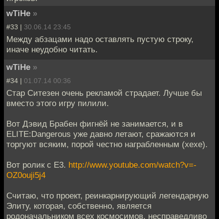
wTiHe
»
#33 |
30.06.14 23:45
Между абзацами надо оставлять пустую строку,
иначе неудобно читать.
wTiHe
»
#34 |
01.07.14 00:36
Стар Ситезен очень рекламой страдает. Лучше бы
вместо этого игру пилили.
Вот Дэвид Брабен фигнёй не занимается, и в
ELITE:Dangerous уже давно летают, сражаются и
торгуют всяким, порой честно награбленным (хехе).
Вот ролик с Е3.
http://www.youtube.com/watch?v=-
OZ0ouji5j4
Считаю, что проект, реинкарнирующий легендарную
Элиту, которая, собственно, является
родоначальником всех космосимов, несправедливо