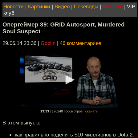
Новости
|
Картинки
|
Видео
|
Переводы
|
Магазин
|
VIP
клуб
Опергеймер 39: GRID Autosport, Murdered
Soul Suspect
29.06.14 23:36
|
Goblin
|
46 комментариев
13:33
|
170248 просмотров
|
скачать
В этом выпуске:
как правильно поделить $10 миллионов в Dota 2;