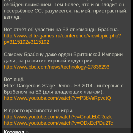
обойдён вниманием. Тем более, что и выглядит он
посерьёзнее СС, разумеется, на мой, пристрастный,
взгляд.
Вот отчёт об участии на Е3 от команды Брабена.
http://www.elite-games.ru/conference/viewtopic.php?
p=3115192#3115192
Самому Брабену даже орден Британской Империи
дали, за развитие игровой индустрии.
http://www.bbc.com/news/technology-27836293
Вот ещё.
Elite: Dangerous Stage Demo - E3 2014 - интервью с
Брэбеном на Е3 (для владеющих языком).
http://www.youtube.com/watch?v=P3bVeRpvctQ
И просто красивости из игры.
http://www.youtube.com/watch?v=GnaLEb0Ruzk
http://www.youtube.com/watch?v=ODxEcPDu2Tc
Котовод
»