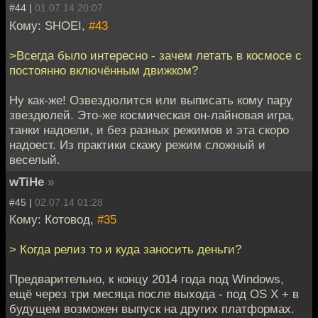
#44 |
01.07.14 20:07
Кому: SHOEI,
#43
>Всегда было интересно - зачем летать в космосе с
постоянно включённым движком?
Ну как-же! Озвездюлится или выписать кому пару
звездюлей. Это-же космическая он-лайновая игра,
танки надоели, и без разных режимов и эта скоро
надоест. Из практики скажу режим сложный и
веселый.
wTiHe
»
#45 |
02.07.14 01:28
Кому: Котовод,
#35
> Когда релиз то и куда заносить деньги?
Предварительно, к концу 2014 года под Windows,
ещё через три месяца после выхода - под OS X + в
будущем возможен выпуск на других платформах.