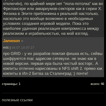
отключён), по крайней мере нет "пола-потолка" как во
Фрилансере или аквариумов-секторов как в серии Х.
Физика в Элите приближена к реальной настолько,
насколько это вообще возможно в необходимых
условиях создания игровой модели. Пока это
наиболее удачная реализация компромисса между
реализмом и играбельностью, на мой взгляд.
Jameson
»
#46 |
04.07.14 07:27
про GRID - у их разрабов пожлая фишка есть, сейвы
шифруются mac адресом сетевухи. не знаю как в
новой версии. первая ира была чистый восторг.. А
кокпиты отлично нарисованы в NFS shift 2. прямо как
кокпиты в Ил-2 Битва за Сталинград :) почти!
cтраницы: 1
всего: 46
полезные ссылки