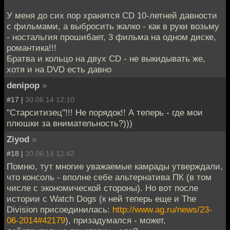
У меня до сих пор хранятся CD 10-летней давности
с фильмами, а выбросить жалко - как в руки возьму
- ностальгия прошибает, 3 фильма на одном диске,
романтика!!!
Братва и кольцо на двух CD - не выкидывать же,
хотя и на DVD есть давно
denipop
»
#17 |
30.06.14 12:10
"Старситизец"!!! Не порядок!! А теперь - где мои
плюшки за внимательность?)))
Ziyod
»
#18 |
30.06.14 12:42
Помню, тут многие уважаемые камрады утверждали,
что консоль - вполне себе альтернатива ПК (в том
числе с экономической стороны). Но вот после
истории с Watch Dogs (к ней теперь еще и The
Division присоединилась:
http://www.ag.ru/news/23-
06-2014#42179
), призадумался - может,