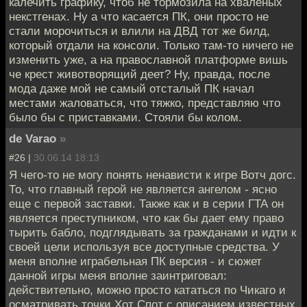
калечить графику, чтоб не тормозила на хваленых
некстгенах. Ну а что касается ПК, они просто не
стали морочиться и влили на ДВД тот же билд,
который отдали на консоли. Только там-то ничего не
изменить уже, а на православной платформе вишь
че крест животворящий деет? Ну, правда, после
мода даже мой не самый отсталый ПК начал
местами жаловаться, что тяжко, представляю что
было бы с приставками. Стояли бы колом.
de Varao
»
#26 |
30.06.14 18:13
Я чего-то не могу понять ненависти к игре Вотч догс.
То, что главный герой не является ангелом - ясно
еще с первой заставки. Также как и в серии ГТА он
является преступником, что как бы дает ему право
тырить бабло, подглядывать за гражданами и идти к
своей цели используя все доступные средства. У
меня вполне играбельная ПК версия - и сюжет
данной игры меня вполне заинтриговал:
действительно, можно просто кататься по Чикаго и
осматривать точки Хот Спот с описанием известных