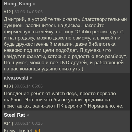
Hong_Kong
»
#12 |
30.06.14 05:06
Дмитрий, а устройте так сказать благотворительный
аукцион, распишитесь на дисках, наклейте
фирменную наклейку, по типу "Goblin рекомендует",
и на продажу, можно даже не самому, а в кокой ни
будь дружественный магазин, даже библиотека
наверно под эти цели подойдет. Я думаю, что
найдутся фанаты, которые с радостью все разберут.
По шумок, можно и все DvD друзей, и работающей
на вас команды удачно спихнуть:)
aivazovski
»
#13 |
30.06.14 05:06
Поведение ребят от watch dogs, просто порвало
шаблон. Это они что бы не упали продажи на
приставках, занижают ПК версию ? Нормально, че.
Steel Rat
»
#14 |
30.06.14 08:15
Кому: hostel,
#9