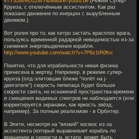
v=TSJBrRD22WY&feature=youtu.be
(Режим Супер-
Круиза, с отключённым ассистентом. Как раз
показано движение по инерции с вырубленным
движком.)
Вот ролик про то, как хитро застать врасплох врага,
пользуясь временной радарной невидимостью из-за
снижения энерговыделения корабля.
http://www.youtube.com/watch?v=7P6z1tR0fvc
Понятно, что для играбельности некая физика
принесена в жертву. Например, в режиме супер-
круиза (олд-элитовцам ближе "полёт на j-
двигателе") скорость пепелаца будет больше
скорости света, но искажений пространства-времени
и смещения видимых спектров не наблюдается (или
корректируется экранами, как яркость звёзд,
например). За полным реализмом - в Орбитер.
В Элите, несмотря на "вязкий" космос из-за
ассистента (который выравнивает корабль по
вращению и скорости и, кстати, может быть