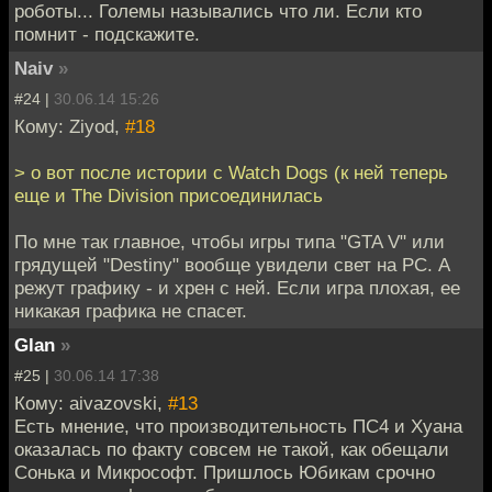
роботы... Големы назывались что ли. Если кто
помнит - подскажите.
Naiv
»
#24 |
30.06.14 15:26
Кому: Ziyod,
#18
> о вот после истории с Watch Dogs (к ней теперь
еще и The Division присоединилась
По мне так главное, чтобы игры типа "GTA V" или
грядущей "Destiny" вообще увидели свет на PC. А
режут графику - и хрен с ней. Если игра плохая, ее
никакая графика не спасет.
Glan
»
#25 |
30.06.14 17:38
Кому: aivazovski,
#13
Есть мнение, что производительность ПС4 и Хуана
оказалась по факту совсем не такой, как обещали
Сонька и Микрософт. Пришлось Юбикам срочно