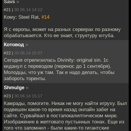
Savs
»
#21 |
30.06.14 14:12
Кому: Steel Rat,
#14
Я с европы, может на разных серверах по разному
обрабатывается. Кто ее знает, структуру ютуба.
Котовод
»
#22 |
30.06.14 15:07
Сегодня отрелизилась Divinity: original sin. 1с
киданул с переводом (перенос до 1 сентября).
Молодцы, что уж там. Так и надо делать, чтобы
забороть торенты.
Shmulge
»
#23 |
30.06.14 15:17
Камрады, помогите. Никак не могу найти игруху. Был
подвешен какое-то время назад онлайн забег на
сайте. Сурвайвал в постапокалиптическом мире.
Изображение в желтовато пустынных тонах. Еще из
того что запомнил - были какие-то гигантские