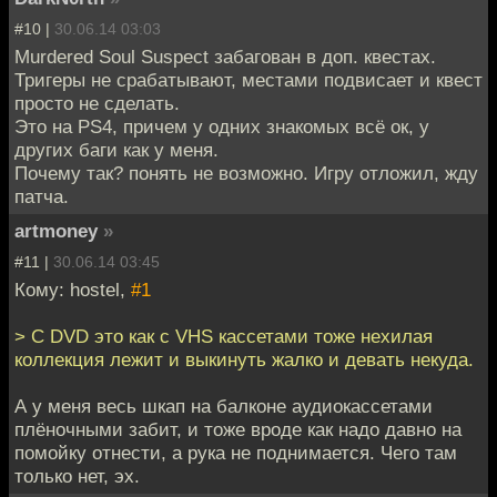
#10 |
30.06.14 03:03
Murdered Soul Suspect забагован в доп. квестах.
Тригеры не срабатывают, местами подвисает и квест
просто не сделать.
Это на PS4, причем у одних знакомых всё ок, у
других баги как у меня.
Почему так? понять не возможно. Игру отложил, жду
патча.
artmoney
»
#11 |
30.06.14 03:45
Кому: hostel,
#1
> C DVD это как с VHS кассетами тоже нехилая
коллекция лежит и выкинуть жалко и девать некуда.
А у меня весь шкап на балконе аудиокассетами
плёночными забит, и тоже вроде как надо давно на
помойку отнести, а рука не поднимается. Чего там
только нет, эх.