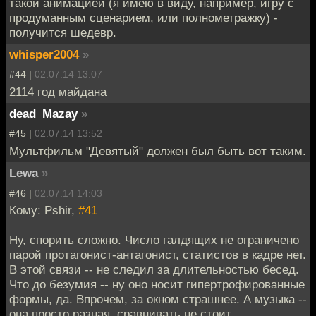
такой анимацией (я имею в виду, например, игру с
продуманным сценарием, или полнометражку) -
получится шедевр.
whisper2004
»
#44 |
02.07.14 13:07
2114 год майдана
dead_Mazay
»
#45 |
02.07.14 13:52
Мультфильм "Девятый" должен был быть вот таким.
Lewa
»
#46 |
02.07.14 14:03
Кому: Pshir,
#41
Ну, спорить сложно. Число галдящих не ограничено
парой протагонист-антагонист, статистов в кадре нет.
В этой связи -- не следил за длительностью бесед.
Что до безумия -- ну оно носит гипертрофированные
формы, да. Впрочем, за окном страшнее. А музыка --
она просто разная, сравнивать не стоит.