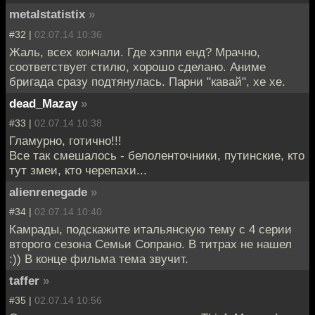
metalstatistix
»
#32 |
02.07.14 10:36
Жаль, всех кончали. Где хэппи енд? Мрачно,
соответствует стилю, хорошо сделано. Аниме
бригада сразу подтянулась. Парни "кавай", хе хе.
dead_Mazay
»
#33 |
02.07.14 10:38
Гламурно, готично!!!
Все так смешалось - белоленточники, путинские, кто
тут змеи, кто черепахи...
alienrenegade
»
#34 |
02.07.14 10:40
Камрады, подскажите итальянскую тему с 4 серии
второго сезона Семьи Сопрано. В титрах не нашел
:)) В конце фильма тема звучит.
taffer
»
#35 |
02.07.14 10:56