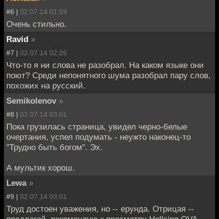
#6 |
02.07.14 01:59
Очень стильно.
Ravid
»
#7 |
02.07.14 02:26
Что-то я ни слова не разобрал. На каком языке они
поют? Среди непонятного шума разобрал пару слов,
похожих на русский.
Semikolenov
»
#8 |
02.07.14 03:01
Пока грузилась страница, увидел черно-белые
очертания, успел подумать - неужто наконец-то
"Трудно быть богом". Эх.
А мультик хорош.
Lewa
»
#9 |
02.07.14 03:01
Труд достоен уважения, но -- ерунда. Отрицая --
предлагай, рекомендую к просмотру Hellsing OVA.