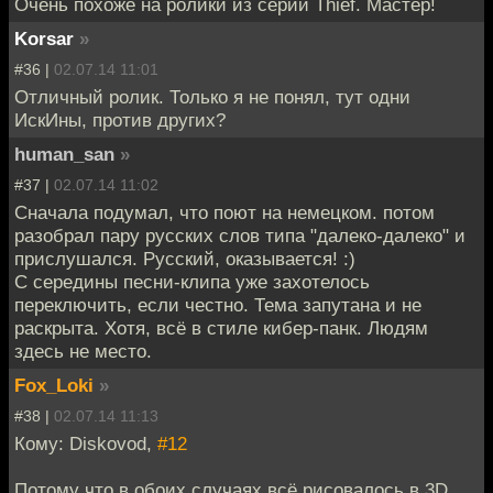
Очень похоже на ролики из серии Thief. Мастер!
Korsar
»
#36 |
02.07.14 11:01
Отличный ролик. Только я не понял, тут одни
ИскИны, против других?
human_san
»
#37 |
02.07.14 11:02
Сначала подумал, что поют на немецком. потом
разобрал пару русских слов типа "далеко-далеко" и
прислушался. Русский, оказывается! :)
С середины песни-клипа уже захотелось
переключить, если честно. Тема запутана и не
раскрыта. Хотя, всё в стиле кибер-панк. Людям
здесь не место.
Fox_Loki
»
#38 |
02.07.14 11:13
Кому: Diskovod,
#12
Потому что в обоих случаях всё рисовалось в 3D.