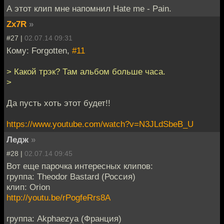
А этот клип мне напомнил Hate me - Pain.
Zx7R
»
#27 |
02.07.14 09:31
Кому: Forgotten,
#11
> Какой трэк? Там альбом больше часа.
>
Да пусть хоть этот будет!!
https://www.youtube.com/watch?v=N3JLdSbeB_U
Ледж
»
#28 |
02.07.14 09:45
Вот еще парочка интересных клипов:
группа: Theodor Bastard (Россия)
клип: Orion
http://youtu.be/rPogfeRrs8A
группа: Akphaezya (Франция)