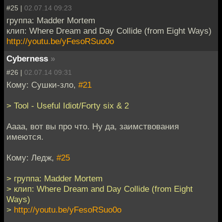
#25 |
02.07.14 09:23
группа: Madder Mortem
клип: Where Dream and Day Collide (from Eight Ways)
http://youtu.be/yFesoRSuo0o
Cyberness
»
#26 |
02.07.14 09:31
Кому: Сушки-зло,
#21
> Tool - Useful Idiot/Forty six & 2
Аааа, вот вы про что. Ну да, заимствования
имеются.
Кому: Ледж,
#25
> группа: Madder Mortem
> клип: Where Dream and Day Collide (from Eight
Ways)
>
http://youtu.be/yFesoRSuo0o