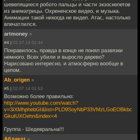
шевелящиеся робото пальцы и части экзоскелетов
из аниматрицы. Охрененское видео, и музыка.
Анимации такой никогда не видел. Атас, настолько
впечатлился.
artmoney
»
#4 |
02.07.14 01:44
Понравилось, правда в конце не понял развязки
немного. Всех убили и выросло дерево?
Нарисовано интересно, и атмосферно вообще в
целом.
Ab_origen
»
#5 |
02.07.14 01:53
Возможно более правильно:
http://www.youtube.com/watch?
v=3iXMhphebGI&list=PLD9SoyNbP33VMzLGoEOBkbc
GkutUXOehn&index=4
Группа - Шедевральна!!!
Аблакат
»