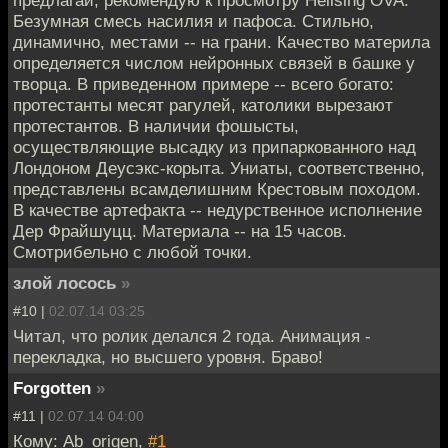
Безумная смесь насилия и пафоса. Стильно,
динамично, местами -- на грани. Качество материла
определяется числом нейронных связей в башке у
творца. В приведенном примере -- всего богато:
протестанты месят рагулей, католики вырезают
протестантов. В наличии фошысты,
осуществляющие высадку из припаркованного над
Лондоном Деусэкс-корыта. Униаты, соответственно,
представлены всамделишним Крестовым походом.
В качестве артефакта -- недурственное исполнение
Дер Фрайшуцц. Материала -- на 15 часов.
Смотрибельно с любой точки.
злой лосось
»
#10 |
02.07.14 03:25
Читал, что ролик делался 2 года. Анимация -
перекладка, но высшего уровня. Браво!
Forgotten
»
#11 |
02.07.14 04:00
Кому: Ab_origen,
#1