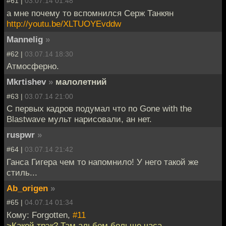
#61 |
03.07.14 01:48
а мне почему то вспомнился Серж Танкян
http://youtu.be/XLTUOYEvddw
Mannelig
»
#62 |
03.07.14 18:30
Атмосферно.
Mkrtishev
»
малолетний
#63 |
03.07.14 21:00
С первых кадров подумал что по Gone with the
Blastwave мульт нарисовали, ан нет.
ruspwr
»
#64 |
03.07.14 21:42
Ганса Гигера чем то напомнило! У него такой же
стиль...
Ab_origen
»
#65 |
04.07.14 01:34
Кому: Forgotten,
#11
>Какой трэк? Там альбом больше часа.