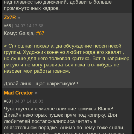
над плавностью движений, добавить больше
промежуточных кадров.
Zx7R
»
#68 |
04.07.14 17:58
Кому: Gaisja,
#67
> Сплошная похвала, да обсуждение песен некой
группы. Художник конечно любит когда его хвалят ,
но лучше для него толковая критика. Вот я например
рисую и не могу развиваться пока кто-нибудь не
назовет мои работы говном.
Давай линк - щас накритикую!!!
Mad Creator
»
#69 |
04.07.14 18:03
Чувствуется немалое влияние комикса Blame!
Дизайн некоторых пушек прям под копирку. Для
любителей постапокалипсиса читать в
обязательном порядке. Анимэ по нему тоже сняли,
но каких-то не очень внятных два сезона, в отрыве