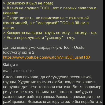
> Возможно я был не прав(
> Давно не слушал TOOL, вот с первых запилов и
навеяло ...
> Сходство есть, но возможно не с конкретной
композицией, а с "мелодикой" TOOL в 96-ом в
целом.
> Конкретно пальцем ткнуть не могу - потому - так.
> Если переслушаю и "услышу" - ткну.
Да там выше уже камрад ткнул: Tool - Useful
Idiot/Forty six & 2
https://www.youtube.com/watch?v=s5Q_usmtTd0
Gaisja
»
#67 |
04.07.14 13:07
Сплошная похвала, да обсуждение песен некой
группы. Художник конечно любит когда его хвалят ,
но лучше для него толковая критика. Вот я например
рисую и не могу развиваться пока кто-нибудь не
назовет мои работы говном. Боюсь в анимации я не
разбираюсь. Возможно автору стоило бы поработать