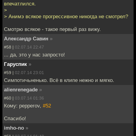
впечатлился.
>
> Анимэ всякое прогрессивное никогда не смотрел?
Смотрю всякое - такое первый раз вижу.
Александр Савин
»
#58 |
02.07.14 22:47
... да, это у нас запросто!
Гаруспик
»
#59 |
02.07.14 23:01
Симпотичьненько. Всё в клипе нежно и мягко.
alienrenegade
»
#60 |
03.07.14 01:36
Кому: pepperov,
#52
Спасибо!
imho-no
»