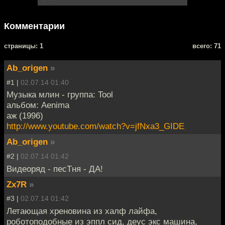
Комментарии
cтраницы: 1
всего: 71
Ab_origen
»
#1 |
02.07.14 01:40
Музыка млин - группа: Tool
альбом: Aenima
аж (1996)
http://www.youtube.com/watch?v=jfNxa3_GIDE
Ab_origen
»
#2 |
02.07.14 01:42
Видеоряд - песТня - ДА!
Zx7R
»
#3 |
02.07.14 01:42
Летающая хреновина из халф лайфа,
роботоподобные из эппл сид, деус экс машина,