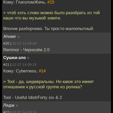
Кому: ГлаголомЖечь,
#15
> чтоб хоть слово можно было разобрать из той
каши что вы музыкой зовете.
Вполне разборчиво. Ты просто малоопытный.
Alvaer
»
#20 |
02.07.14 09:08
Reminor - Чернозём 2.0
Сушки-зло
»
#21 |
02.07.14 09:15
Кому: Cyberness,
#14
> Tool - да, шедевральны. Но какое это имеет
отношение к русской группе из ролика?
Tool - Useful Idiot/Forty six & 2
Ледж
»
#22 |
02.07.14 09:16