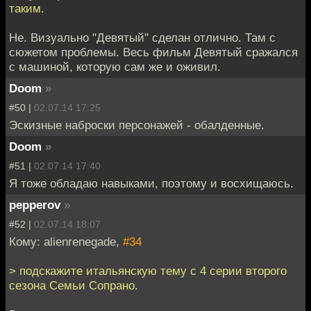
таким.
Не. Визуально "Девятый" сделан отлично. Там с
сюжетом проблемы. Весь фильм Девятый сражался
с машиной, которую сам же и оживил.
Doom
»
#50 |
02.07.14 17:25
Эскизные наброски персонажей - обалденные.
Doom
»
#51 |
02.07.14 17:40
Я тоже обладаю навыками, поэтому и восхищаюсь.
pepperov
»
#52 |
02.07.14 18:07
Кому: alienrenegade,
#34
> подскажите итальянскую тему с 4 серии второго
сезона Семьи Сопрано.