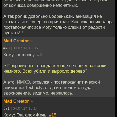
от комикса совершенно непонятных.
А так ролик довольно бодренький, анимация не
сказать. что супер, но приятная. Как поклонник жанра
постапокалипсиса могу только слюни от радости
пускать!!!
Mad Creator
»
#70 |
04.07.14 18:06
Кому: artmoney,
#4
> Понравилось, правда в конце не понял развязки
немного. Всех убили и выросло дерево?
А это, ИМХО, отсылка к постапокалиптической
анимэшке Texhnolyze, да и в целом оттуда
вдохновение, видимо, черпалось.
Mad Creator
»
#71 |
04.07.14 18:14
Кому: ГлаголомЖечь,
#15