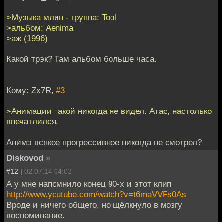
>Музыка млин - группа: Tool
>альбом: Aenima
>аж (1996)
Какой трэк? Там альбом больше часа.
Кому: Zx7R,
#3
>Анимации такой никогда не видел. Атас, настолько
впечатлился.
Анимэ всякое прогрессивное никогда не смотрел?
Diskovod
»
#12 |
02.07.14 04:02
А у мне напомнило конец 90-х и этот клип
http://www.youtube.com/watch?v=t6maVVFs0As
Вроде и ничего общего, но щёлкнуло в мозгу
воспоминание.