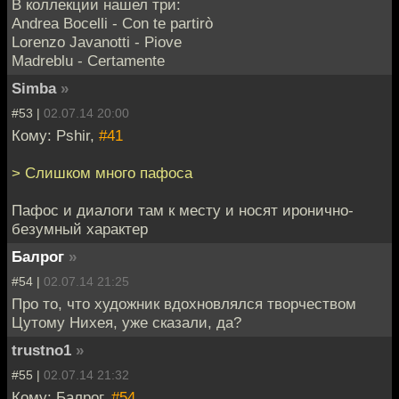
В коллекции нашел три:
Andrea Bocelli - Con te partirò
Lorenzo Javanotti - Piove
Madreblu - Certamente
Simba
»
#53 |
02.07.14 20:00
Кому: Pshir,
#41
> Слишком много пафоса
Пафос и диалоги там к месту и носят иронично-
безумный характер
Балрог
»
#54 |
02.07.14 21:25
Про то, что художник вдохновлялся творчеством
Цутому Нихея, уже сказали, да?
trustno1
»
#55 |
02.07.14 21:32
Кому: Балрог,
#54