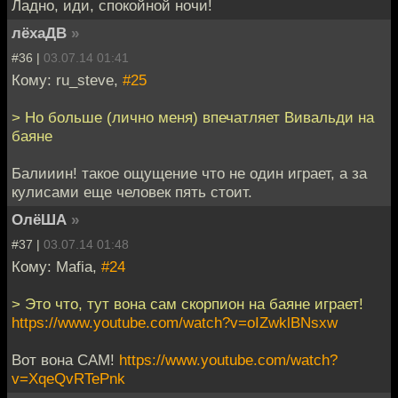
Ладно, иди, спокойной ночи!
лёхаДВ
»
#36 |
03.07.14 01:41
Кому: ru_steve,
#25
> Но больше (лично меня) впечатляет Вивальди на
баяне
Балииин! такое ощущение что не один играет, а за
кулисами еще человек пять стоит.
ОлёША
»
#37 |
03.07.14 01:48
Кому: Mafia,
#24
> Это что, тут вона сам скорпион на баяне играет!
https://www.youtube.com/watch?v=oIZwklBNsxw
Вот вона САМ!
https://www.youtube.com/watch?
v=XqeQvRTePnk