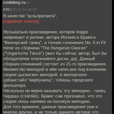
codeboy.ru
»
#38 |
03.07.14 04:02
В качестве "кульпросвета".
[надевает пенсне]
Музыкально произведение, которое бодро
наяривают в ролике, автора Иоганеса Брамса
"Венгерский танец", а точнее сочинение No. 5 in F♯
minor из сборника "The Hungarian Dances"
("Ungarische Tänze") (жил бы сейчас автор, был бы
обладателем платинового диска, да). Данный
сборник сочинений состоит из 21-го произведения.
Множество мелодий в нём написано под влиянием
скорее цыганских мелодий, и венгерского
урбанстайл "вербункош", тобишь городского
фольклора.
Несколько не верно называть эту мелодию - танец
Чардаш (csárdás). Брамс сам признавал, что это
скорее лишь напевка на похожую мелодию.
Для того времени, данные произведения (как и
многие другие, и не только данного автора) это