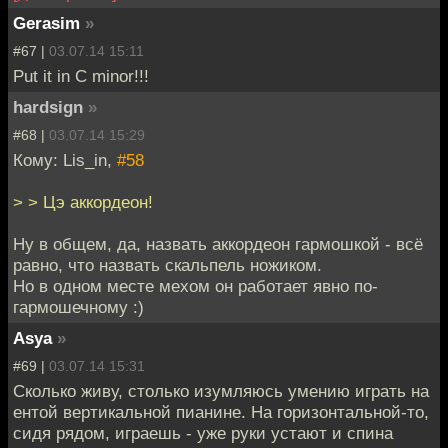
Gerasim
»
#67 |
03.07.14 15:11
Put it in C minor!!!
hardsign
»
#68 |
03.07.14 15:29
Кому: Lis_in,
#58
> > Цэ аккордеон!
Ну в общем, да, назвать аккордеон гармошкой - всё
равно, что назвать скальпель ножиком.
Но в одном месте мехом он работает явно по-
гармошечному :)
Asya
»
#69 |
03.07.14 15:31
Сколько живу, столько изумляюсь умению играть на
ентой вертикальной пианине. На горизонтальной-то,
сидя рядом, играешь - уже руки устают и спина