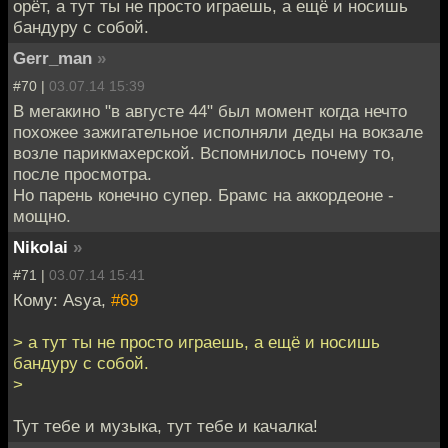
орёт, а тут ты не просто играешь, а ещё и носишь
бандуру с собой.
Gerr_man
»
#70 |
03.07.14 15:39
В мегакино "в августе 44" был момент когда нечто
похожее зажигательное исполняли деды на вокзале
возле парикмахерской. Вспомнилось почему то,
после просмотра.
Но парень конечно супер. Брамс на аккордеоне -
мощно.
Nikolai
»
#71 |
03.07.14 15:41
Кому: Asya,
#69
> а тут ты не просто играешь, а ещё и носишь
бандуру с собой.
>
Тут тебе и музыка, тут тебе и качалка!