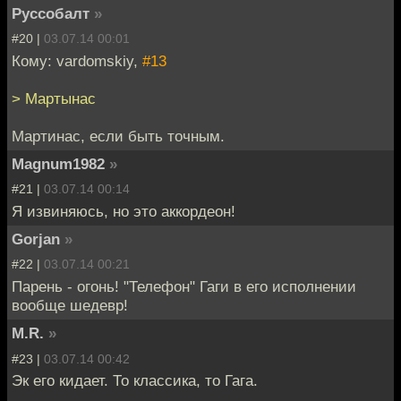
Руссобалт
»
#20 |
03.07.14 00:01
Кому: vardomskiy,
#13
> Мартынас
Мартинас, если быть точным.
Magnum1982
»
#21 |
03.07.14 00:14
Я извиняюсь, но это аккордеон!
Gorjan
»
#22 |
03.07.14 00:21
Парень - огонь! "Телефон" Гаги в его исполнении
вообще шедевр!
M.R.
»
#23 |
03.07.14 00:42
Эк его кидает. То классика, то Гага.