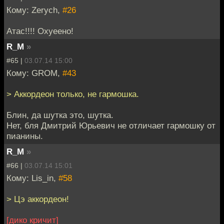
Кому: Zerych,
#26
Атас!!!! Охуеено!
R_M
»
#65 |
03.07.14 15:00
Кому: GROM,
#43
> Аккордеон только, не гармошка.
Блин, да шутка это, шутка.
Нет, бля Дмитрий Юрьевич не отличает гармошку от
пианины.
R_M
»
#66 |
03.07.14 15:01
Кому: Lis_in,
#58
> Цэ аккордеон!
[дико кричит]