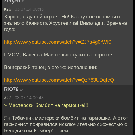
Zerych
»
#26 |
03.07.14 00:43
Хорош, с душой играет. Но! Как тут не вспомнить
знатного баяниста Хрустевича! Вивальди, Времена
года:
http://www.youtube.com/watch?v=ZJ7s4g0rWI0
ПМСМ, Ванесса Мае нервно курит в сторонке.
Венгерский танец в его же исполнении:
http://www.youtube.com/watch?v=Qz763UDqIcQ
RIO76
»
#27 |
03.07.14 00:43
> Мастерски бомбит на гармошке!!!
Ян Табачник мастерски бомбит на гармошке. А этот
гармонист понравился исключительно схожестью с
Бенедиктом Кэмбербетчем.