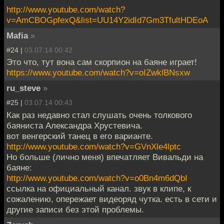
http://www.youtube.com/watch?
v=AmCBOGpfexQ&list=UU14Y2idId7Gm3TfultHDEoA
Mafia
»
#24 |
03.07.14 00:42
Это что, тут вона сам скорпион на баяне играет!
https://www.youtube.com/watch?v=oIZwklBNsxw
ru_steve
»
#25 |
03.07.14 00:43
Как раз недавно стал слушать очень толкового
баяниста Александра Хрустевича.
вот венгерский танец в его варианте.
http://www.youtube.com/watch?v=GVnXle4lptc
Но больше (лично меня) впечатляет Вивальди на
баяне:
http://www.youtube.com/watch?v=o0Bn4m6dQbI
ссылка на официальный канал. звук в клипе, к
сожалению, опережает видеоряд чутка. есть в сети и
другие записи без этой проблемы.