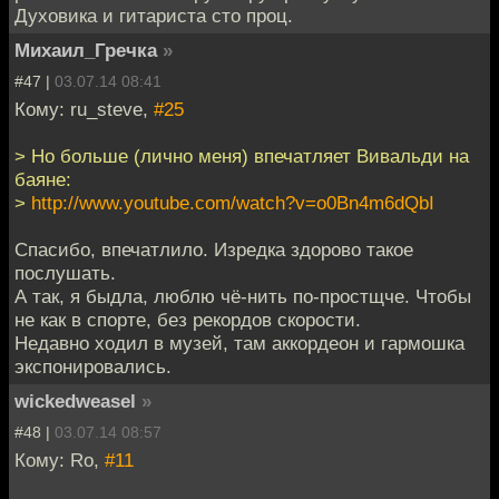
Духовика и гитариста сто проц.
Михаил_Гречка
»
#47 |
03.07.14 08:41
Кому: ru_steve,
#25
> Но больше (лично меня) впечатляет Вивальди на
баяне:
>
http://www.youtube.com/watch?v=o0Bn4m6dQbI
Спасибо, впечатлило. Изредка здорово такое
послушать.
А так, я быдла, люблю чё-нить по-простщче. Чтобы
не как в спорте, без рекордов скорости.
Недавно ходил в музей, там аккордеон и гармошка
экспонировались.
wickedweasel
»
#48 |
03.07.14 08:57
Кому: Ro,
#11