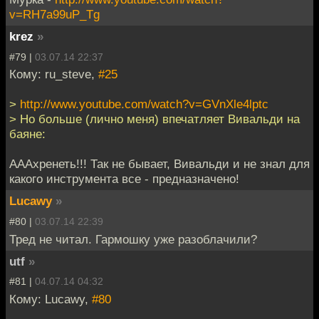
v=RH7a99uP_Tg
krez
»
#79 |
03.07.14 22:37
Кому: ru_steve,
#25
>
http://www.youtube.com/watch?v=GVnXle4lptc
> Но больше (лично меня) впечатляет Вивальди на
баяне:
АААхренеть!!! Так не бывает, Вивальди и не знал для
какого инструмента все - предназначено!
Lucawy
»
#80 |
03.07.14 22:39
Тред не читал. Гармошку уже разоблачили?
utf
»
#81 |
04.07.14 04:32
Кому: Lucawy,
#80