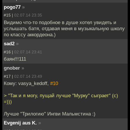
pogo77
»
#15 |
02.07.14 23:35
Видимо что-то подобное в душе хотел увидеть и
услышать батя, отдавая меня в музыкальную школу
по классу аккордеона.)
sad2
»
#16 |
02.07.14 23:41
баян!!!111
gnober
»
#17 |
02.07.14 23:49
Кому: vasya_kedoff,
#10
> "Так и я могу, пущай лучше "Мурку" сыграет" (c)
=)))
Лучше "Трилогию" Ингви Мальмстина :)
Evgenij aus K.
»