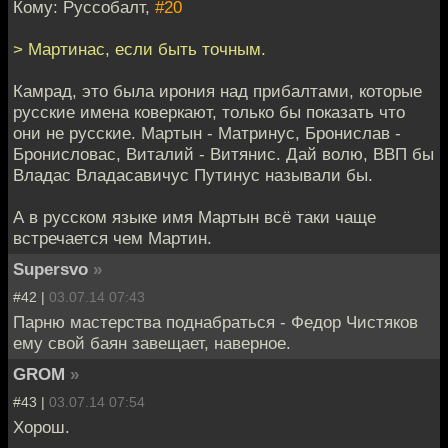
Кому: Руссобалт,
#20
> Мартинас, если быть точным.
Камрад, это была ирония над прибалтами, которые
русские имена коверкают, только бы показать что
они не русские. Мартын - Матринус, Бронислав -
Бронисловас, Виталий - Витянис. Дай волю, ВВП бы
Владас Владасавичус Путинус называли бы.
А в русском языке имя Мартын всё таки чаще
встречается чем Мартин.
Supersvo
»
#42 |
03.07.14 07:43
Парню мастерства поднабраться - Федор Чистяков
ему свой баян завещает, наверное.
GROM
»
#43 |
03.07.14 07:54
Хорош.