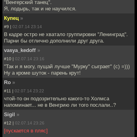
"Венгерский танец".
Я, лодырь, так и не научился.
Купец
»
#9 |
02.07.14 23:14
В кадре остро не хватало группировки "Ленинград".
Парни бы отлично дополнили друг друга.
vasya_kedoff
»
#10 |
02.07.14 23:16
"Так и я могу, пущай лучше "Мурку" сыграет" (c) =)))
Ну а кроме шуток - парень крут!
Ro
»
#11 |
02.07.14 23:22
чтой-то он подозрительно какого-то Холмса
напоминает... не в Венгрию ли того послали..?
Sigil
»
#12 |
02.07.14 23:26
[пускается в пляс]