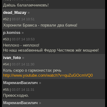
Даёшь балалаечниковъ!
dead_Mazay
»
#52 |
03.07.14 10:51
Хоронили Брамса - порвали два баяна!
p.komiss
»
#53 |
03.07.14 10:53
Неплохо - неплохо!
Но наш незабвенный Федор Чистяков жёг мощнее!
ivan_foto
»
#54 |
03.07.14 11:30
Коль скоро о гармонистах речь
http://www.youtube.com/watch?v=quZuGOcmVQ0
МареманВасилич
»
#55 |
03.07.14 11:31
Превосходно.
МареманВасилич
»