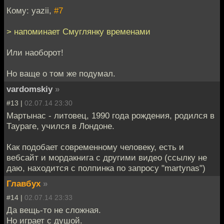
Кому: yazii,
#7
> напоминает Смуглянку временами
Или наоборот!
Но ваще о том же подумал.
vardomskiy
»
#13 |
02.07.14 23:30
Мартынас - литовец, 1990 года рождения, родился в
Таураге, учился в Лондоне.
Как подобает современному человеку, есть и
вебсайт и мордакнига с другими видео (ссылку не
даю, находится с полпинка по запросу "martynas")
Главбух
»
#14 |
02.07.14 23:33
Да вещь-то не сложная.
Но играет с душой.