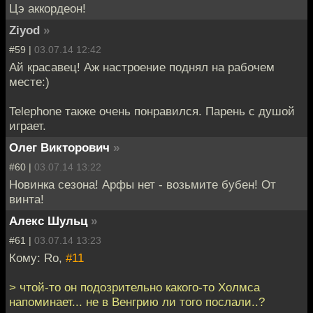
Цэ аккордеон!
Ziyod
»
#59 |
03.07.14 12:42
Ай красавец! Аж настроение поднял на рабочем
месте:)
Telephone также очень понравился. Парень с душой
играет.
Олег Викторович
»
#60 |
03.07.14 13:22
Новинка сезона! Арфы нет - возьмите бубен! От
винта!
Алекс Шульц
»
#61 |
03.07.14 13:23
Кому: Ro,
#11
> чтой-то он подозрительно какого-то Холмса
напоминает... не в Венгрию ли того послали..?