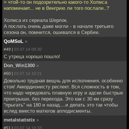
> чтой-то он подозрительно какого-то Холмса
напоминает... не в Венгрию ли того послали..?
Холмса из сериала Шерлок.
А послать очень даже могли - в начале третьего
сезона он, помнится, ошивался в Сербии.
QoMSoL
»
#49 |
03.07.14 09:30
С утреца хорошо пошло!
Don_Win1300
»
#50 |
03.07.14 10:21
Довольно трудная вещчь для исполнения, особенно
стоя! Аккордионисту респект. Вся сложность в том,
что надо чередовать плавную игру и адски быстрые
проигрыши, без перехода. Это как с 30 км сразу
"прыгать" на 180 и назад....и делать это так чтобы
вслед вместо матюгов аплодисменты.
metalstatistix
»
#51 |
03.07.14 10:33