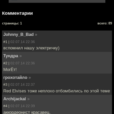
Комментарии
cтраницы: 1
всего: 89
Johnny_B_Bad
»
#1 |
02.07.14 22:36
вспомнил нашу электричку)
Тундра
»
#2 |
02.07.14 22:36
МогЁт!
грохотайло
»
#3 |
02.07.14 22:37
Red Elvises тоже неплохо отбомбились по этой теме
Archijackal
»
#4 |
02.07.14 22:39
аккордеонист красавец.