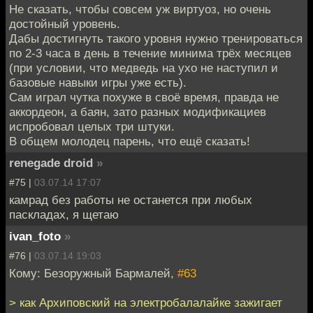
Не сказать, чтобы совсем уж виртуоз, но очень
достойный уровень.
Дабы достигнуть такого уровня нужно тренироваться
по 2-3 часа в день в течение минима трёх месяцев
(при условии, что медведь на ухо не наступил и
базовые навыки игры уже есть).
Сам играл чутка похуже в своё время, правда не
аккордеон, а баян, зато разных модификациев
испробовал целых три штуки.
В общем молодец парень, что ещё сказать!
renegade droid
»
#75 |
03.07.14 17:07
камрад без работы не останется при любых
паскладах, я щетаю
ivan_foto
»
#76 |
03.07.14 19:03
Кому: Безоружный Бармалей,
#63
> как Архиповский на электробалалайке зажигает