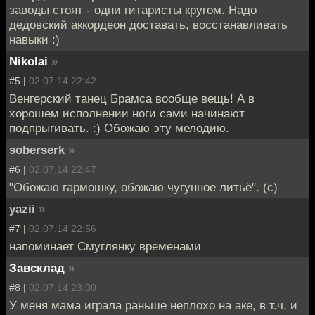
заводы стоят - одни гитаристы кругом. Надо
дедовский аккордеон доставать, восстанавливать
навыки :)
Nikolai
»
#5 |
02.07.14 22:42
Венгерский танец Брамса вообще вещь! А в
хорошем исполнении ноги сами начинают
подпрыгивать. :) Обожаю эту мелодию.
soberserk
»
#6 |
02.07.14 22:47
"Обожаю гармошку, обожаю чугунное литьё". (с)
yazii
»
#7 |
02.07.14 22:56
напоминает Смуглянку временами
Завсклад
»
#8 |
02.07.14 23:00
У меня мама играла раньше неплохо на аке, в т.ч. и