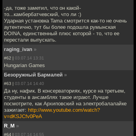
-да, тоже заметил, что он какой-
то...камбербатчевский, что ли :)
Ударная установка Tama смотрится как-то не очень
аутентично, тут бы более подошла румынская
DOINA, единственный плюс которой - то, что ее
перестали выпускать.
raging_ivan
»
#62 |
03.07.14 13:31
Hungarian Games
Безоружный Бармалей
»
#63 |
03.07.14 14:40
Да ну, нафик. В консерваториях, курсе на третьем,
студенты в ансамблях такое играют. Лучше
посмотрите, как Архиповский на электробалалайке
зажигает:
http://www.youtube.com/watch?
v=dKSJCfv0PeA
R_M
»
#64 |
03.07.14 14:55