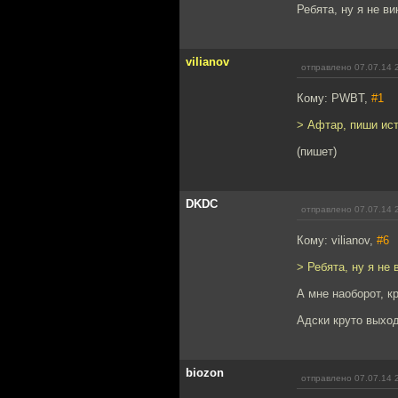
Ребята, ну я не ви
vilianov
отправлено 07.07.14 
Кому: PWBT,
#1
> Афтар, пиши ист
(пишет)
DKDC
отправлено 07.07.14 
Кому: vilianov,
#6
> Ребята, ну я не 
А мне наоборот, к
Адски круто выхо
biozon
отправлено 07.07.14 