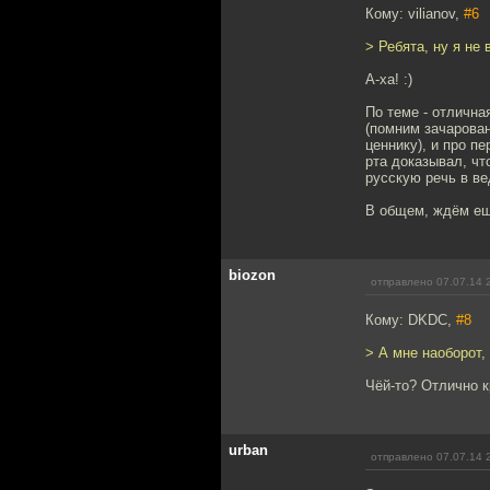
Кому: vilianov,
#6
> Ребята, ну я не 
А-ха! :)
По теме - отлична
(помним зачарова
ценнику), и про п
рта доказывал, чт
русскую речь в в
В общем, ждём ещ
biozon
отправлено 07.07.14 
Кому: DKDC,
#8
> А мне наоборот,
Чёй-то? Отлично к
urban
отправлено 07.07.14 