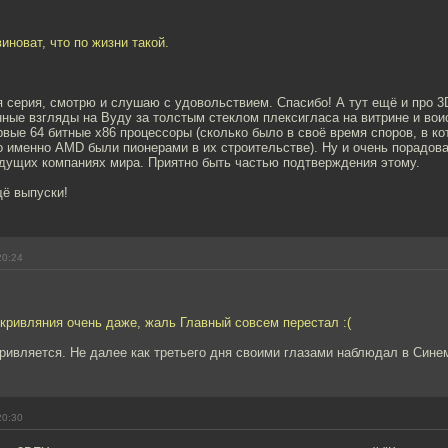
виноват, что по жизни такой.
я серия, смотрю и слушаю с удовольствием. Спасибо! А тут ещё и про 
нные взгляды на Вуду за толстым стеклом плексигласа на витрине и во
ервые 64 битные x86 процессоры (сколько было в своё время споров, в ко
о именно AMD были пионерами в их строительстве). Ну и очень порадов
едущих компаниях мира. Приятно быть частью подтверждения этому.
ё выпуски!
20:24
 кривляния очень даже, жаль Главный совсем перестал :(
ривляется. Не далее как третьего дня своими глазами наблюдал в Сине
20:30