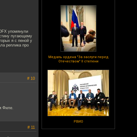
3DFX упомянули
истину пугающему
торых я с пеной у
ала реплика про
Медаль ордена "За заслуги перед
Отечеством" II степени
# 10
м Филе.
РВИО
# 11