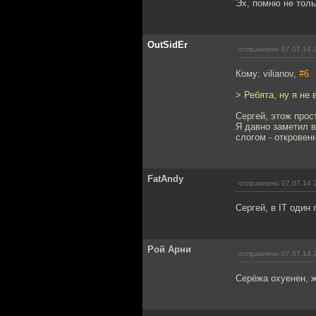
Эх, помню не толь
OutSidEr
отправлено 07.07.14 
Кому: vilianov,
#6
> Ребята, ну я не 
Сергей, этож прост
Я давно заметил в
слогом - откровен
FatAndy
отправлено 07.07.14 
Сергей, в IT один г
Рой Арни
отправлено 07.07.14 
Серёжа охуенен, ж