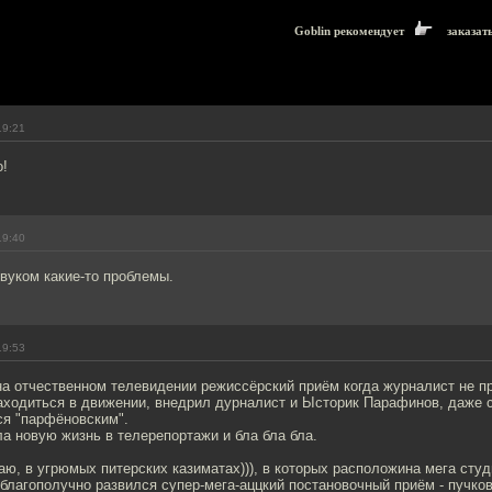
Goblin рекомендует
заказат
19:21
о!
19:40
звуком какие-то проблемы.
19:53
 на отчественном телевидении режиссёрский приём когда журналист не п
находиться в движении, внедрил дурналист и Ысторик Парафинов, даже 
тся "парфёновским".
а новую жизнь в телерепортажи и бла бла бла.
итаю, в угрюмых питерских казиматах))), в которых расположина мега сту
 благополучно развился супер-мега-аццкий постановочный приём - пучков