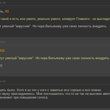
20:36
ль,
#3
 такой и есть или умело, реально умело, копирует Главного - но выгляди
ут умелый "вирусняк". Но пора Вильянову уже свою личность внедрять.
20:57
#15
 тут умелый "вирусняк". Но пора Вильянову уже свою личность внедрять
т)
20:58
ть было. Хотя я из тех у кого с памятью все хорошо и все помню.
о звуку присоединяюсь. Мне послышалось что-то не так на высоких амп
начинают при повышении голоса.