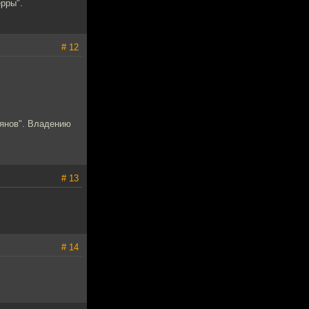
рры".
# 12
ьянов". Владению
# 13
# 14