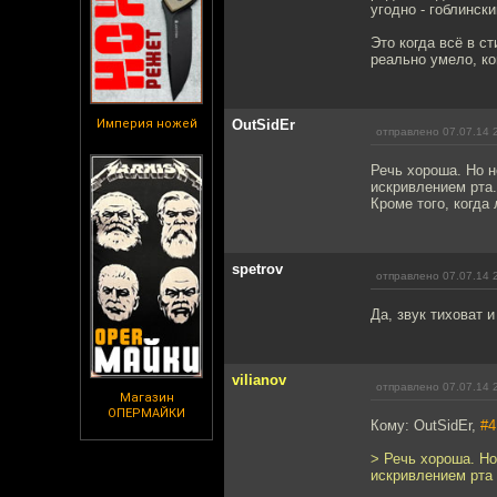
угодно - гоблински
Это когда всё в ст
реально умело, ко
Империя ножей
OutSidEr
отправлено 07.07.14 
Речь хороша. Но н
искривлением рта.
Кроме того, когда
spetrov
отправлено 07.07.14 
Да, звук тиховат 
vilianov
отправлено 07.07.14 
Магазин
ОПЕРМАЙКИ
Кому: OutSidEr,
#4
> Речь хороша. Но
искривлением рта