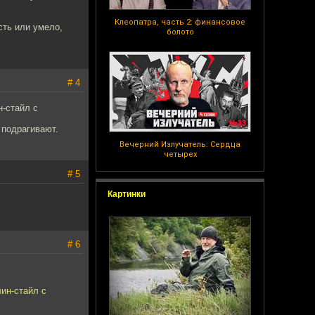
Клеопатра, часть 2: финансовое
есть или умело,
болото
# 4
н-стайл с
 подрагивают.
Вечерний Излучатель: Сердца
четырех
# 5
Картинки
# 6
ин-стайл с