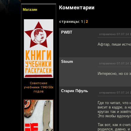
Комментарии
Магазин
cтраницы: 1 |
2
PWBT
отправлено 07.07.14 
Афтар, пиши истч
Stoum
отправлено 07.07.14 
Интересно, но со 
Советские
учебники 1940-50х
Старик Пфуль
годов
отправлено 07.07.14 
Где то читал, что
висит в кадре, а 
кругах так и зовё
Это якобы вдохнул
Так вот, как я сч
родился, давно, и