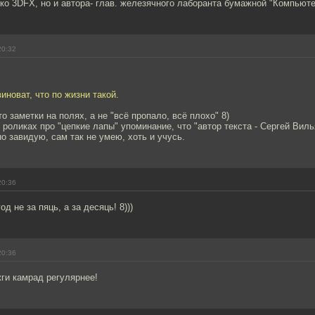
ко 3DFX, но и автора- глав. железячного лаборанта бумажной "Компьюте
20:32
виноват, что по жизни такой.
о заметки на полях, а не "всё пропало, всё плохо" 8)
 роликах про "цепкие лапы" упоминание, что "автор текста - Сергей Вил
но завидую, сам так не умею, хоть и учусь.
20:36
од не за пяць, а за десяць! 8)))
20:36
ги камрад регулярнее!