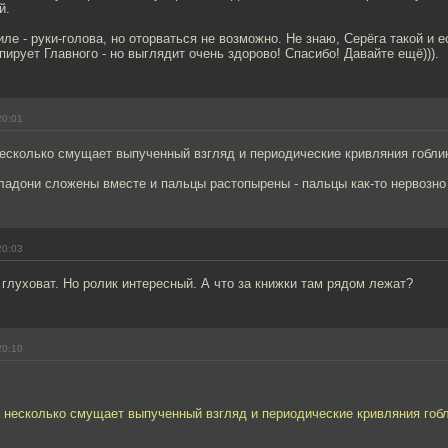
й.
иле - руки-голова, но оторваться не возможно. Не знаю, Серёга такой и 
пирует Главного - но выглядит очень здорово! Спасибо! Давайте ещё))).
20:01
есколько смущает выпученный взгляд и периодические кривляния гобли
 ладони сложены вместе и пальцы растопырены - пальцы как-то нервозно
20:03
и глуховат. Но ролик интересный. А что за книжки там рядом лежат?
20:10
 несколько смущает выпученный взгляд и периодические кривляния гобл