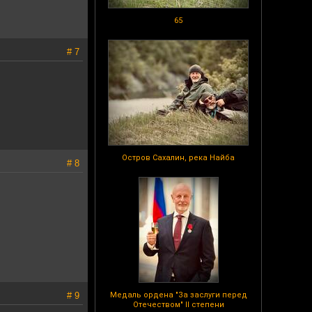
65
# 7
Остров Сахалин, река Найба
# 8
# 9
Медаль ордена "За заслуги перед
Отечеством" II степени