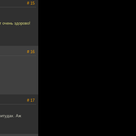
# 15
т очень здорово!
# 16
.
# 17
литудах. Аж