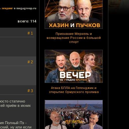
ь
лендинг
в megagroup.ru
всего: 114
# 1
Признание Меркель и
возвращение России в большой
спорт
# 2
Атака БПЛА на Геленджик и
# 3
открытие Ормузского пролива
росто статично
сей приём в ихних
дия Полный Пэ -
ский, ну или если