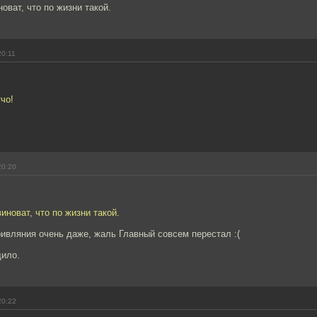
новат, что по жизни такой.
20:11
чо!
20:20
виноват, что по жизни такой.
ривляния очень даже, жаль Главный совсем перестал :(
дило.
20:22