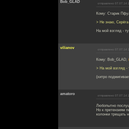
Bob_GLAD
отправлено 07.07.14 
Кому: Старик Пфу
> Не знаю, Серёга
На мой взгляд - т
vilianov
отправлено 07.07.14 
Кому: Bob_GLAD,
> На мой взгляд -
(хитро подмигивае
amatoro
отправлено 07.07.14 
Любопытно послуша
Но к претензиям п
колонки трещать 