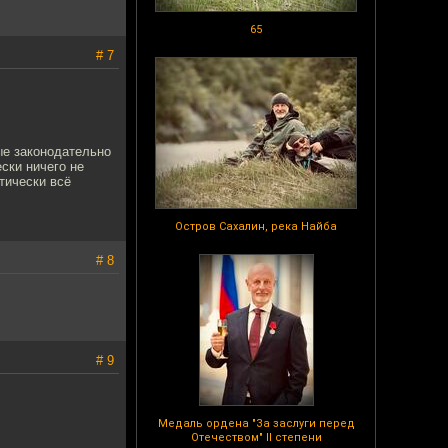
65
# 7
ые законодательно
ски ничего не
тически всё
Остров Сахалин, река Найба
# 8
# 9
Медаль ордена "За заслуги перед
Отечеством" II степени