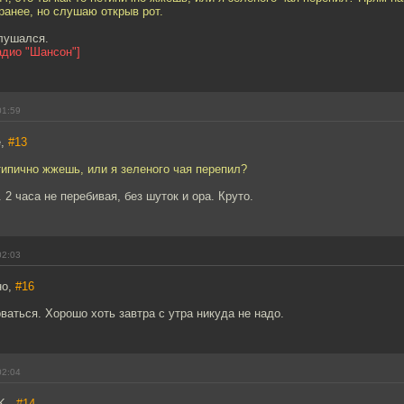
анее, но слушаю открыв рот.
слушался.
адио "Шансон"]
01:59
e,
#13
етипично жжешь, или я зеленого чая перепил?
2 часа не перебивая, без шуток и ора. Круто.
02:03
но,
#16
ваться. Хорошо хоть завтра с утра никуда не надо.
02:04
K.,
#14