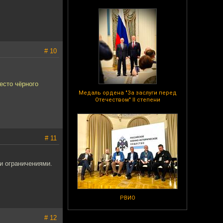
# 10
есто чёрного
Медаль ордена "За заслуги перед
Отечеством" II степени
# 11
и ограничениями.
.
РВИО
# 12