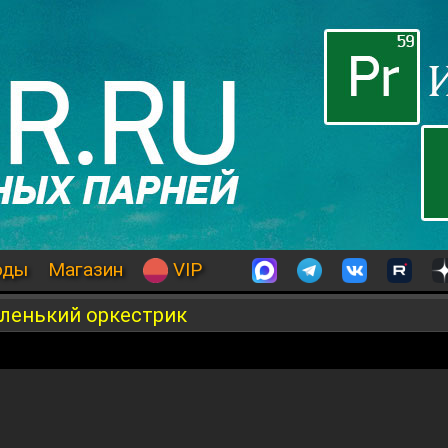
оды
Магазин
VIP
ленький оркестрик