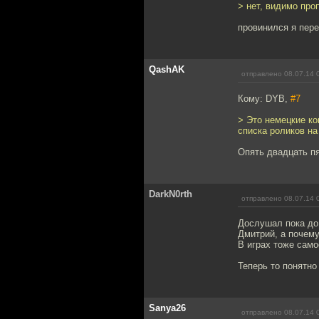
> нет, видимо проп
провинился я пере
QashAK
отправлено 08.07.14 
Кому: DYB,
#7
> Это немецкие ко
списка роликов на
Опять двадцать пя
DarkN0rth
отправлено 08.07.14 
Дослушал пока до
Дмитрий, а почему
В играх тоже само
Теперь то понятно
Sanya26
отправлено 08.07.14 