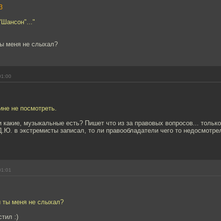
3
"Шансон"..."
]
ты меня не слыхал?
01:00
ине не посмотреть.
 какие, музыкальные есть? Пишет что из за правовых вопросов... только
.Ю. в экстремисты записал, то ли правообладатели чего то недосмотре
01:01
ы ты меня не слыхал?
тил :)