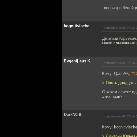
товарищ в белой р
kognitivische
отправлено 08.07.14 
Дмитрий Юрьевич, 
мною слышанные р
Evgenij aus K.
отправлено 08.07.14 
Кому: QashAK,
#1
> Опять двадцать 
О каком списке и
этих прав?
DarkN0rth
отправлено 08.07.14 
Кому: kognitivisch
> Дмитрий Юрьевич