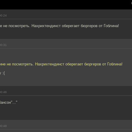
00:24
е не посмотреть. Нахрихтендинст оберегает бюргеров от Гоблина!
00:31
ине не посмотреть. Нахрихтендинст оберегает бюргеров от Гоблина!
 :(
00:46
ансон"..."
00:48