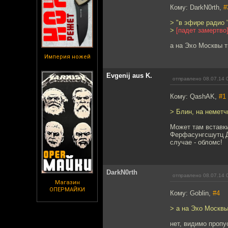
Кому: DarkN0rth,
#
> "в эфире радио 
>
[падет замертво
а на Эхо Москвы 
Империя ножей
Evgenij aus K.
отправлено 08.07.14 
Кому: QashAK,
#1
> Блин, на неметч
Может там вставки
Ферфасунгсшутц Д
случае - обломс!
DarkN0rth
отправлено 08.07.14 
Магазин
ОПЕРМАЙКИ
Кому: Goblin,
#4
> а на Эхо Москв
нет, видимо пропус