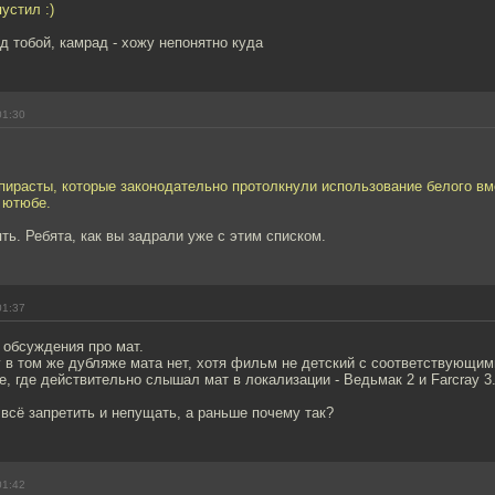
устил :)
д тобой, камрад - хожу непонятно куда
01:30
пирасты, которые законодательно протолкнули использование белого вм
 ютюбе.
ть. Ребята, как вы задрали уже с этим списком.
01:37
 обсуждения про мат.
 в том же дубляже мата нет, хотя фильм не детский с соответствующим
е, где действительно слышал мат в локализации - Ведьмак 2 и Farcray 3
 всё запретить и непущать, а раньше почему так?
01:42