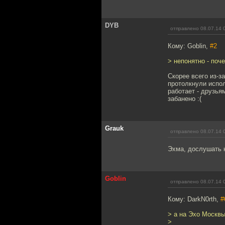
DYB
отправлено 08.07.14 
Кому: Goblin,
#2
> непонятно - поче
Скорее всего из-з
протолкнули испол
работает - друзья
забанено :(
Grauk
отправлено 08.07.14 
Эхма, дослушать н
Goblin
отправлено 08.07.14 
Кому: DarkN0rth,
#
> а на Эхо Москв
>