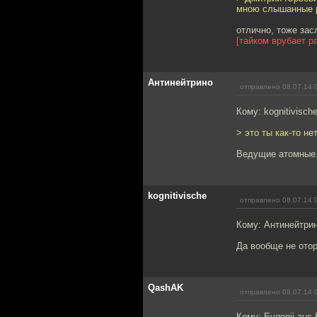
мною слышанные р
отлично, тоже за
[тайком врубает р
Антинейтрино
отправлено 08.07.14 
Кому: kognitivisch
> это ты как-то н
Ведущие атомные. 
kognitivische
отправлено 08.07.14 
Кому: Антинейтри
Да вообще не отор
QashAK
отправлено 08.07.14 
Кому: Evgenij aus 