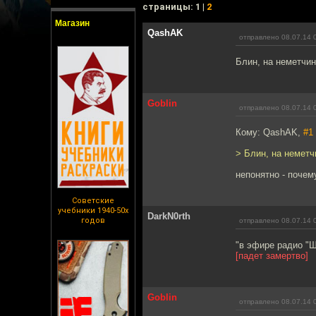
cтраницы: 1 |
2
Магазин
QashAK
отправлено 08.07.14 
Блин, на неметчин
Goblin
отправлено 08.07.14 
Кому: QashAK,
#1
> Блин, на неметч
непонятно - почему
Советские
учебники 1940-50х
DarkN0rth
годов
отправлено 08.07.14 
"в эфире радио "Ш
[падет замертво]
Goblin
отправлено 08.07.14 