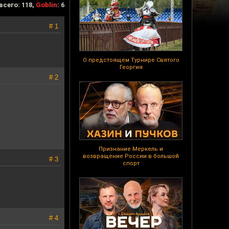
всего: 118,
Goblin
: 6
# 1
О предстоящем Турнире Святого
Георгия
# 2
Признание Меркель и
возвращение России в большой
# 3
спорт
# 4