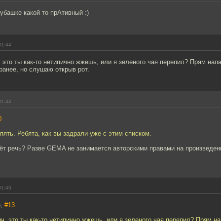
убашке какой то прАтивный :)
01:44
это ты как-то нетипично жжешь, или я зеленого чая перепил? Прям нап
анее, но слушаю открыв рот.
01:44
0
пять. Ребята, как вы задрали уже с этим списком.
дёт речь? Разве GEMA не занимается авторскими правами на произведе
01:45
e,
#13
, это ты как-то нетипично жжешь, или я зеленого чая перепил? Прям н