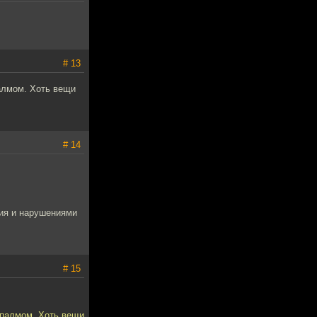
# 13
алмом. Хоть вещи
# 14
ния и нарушениями
# 15
апалмом. Хоть вещи