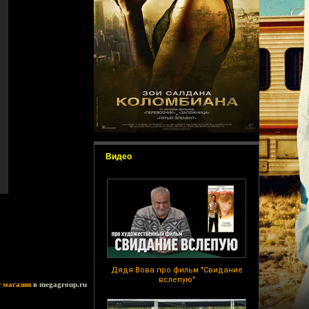
Видео
Дядя Вова про фильм "Свидание
вслепую"
т магазин
в megagroup.ru