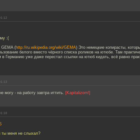
01:12
му :(
а GEMA (
http://ru.wikipedia.org/wiki/GEMA
) Это немецкие копирасты, котор
ьзование белого вместо чёрного списка роликов на ютюбе. Там практиче
м в Германию уже даже перестал ссылки на ютюб кидать, всё равно прак
01:13
е могу - на работу завтра иттить.
[Kapitalizom!]
01:18
6
ы ты меня не слыхал?