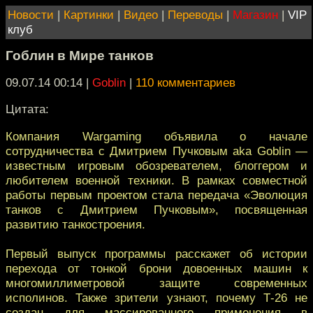
Новости
|
Картинки
|
Видео
|
Переводы
|
Магазин
|
VIP
клуб
Гоблин в Мире танков
09.07.14 00:14
|
Goblin
|
110 комментариев
Цитата:
Компания Wargaming объявила о начале
сотрудничества с Дмитрием Пучковым aka Goblin —
известным игровым обозревателем, блоггером и
любителем военной техники. В рамках совместной
работы первым проектом стала передача «Эволюция
танков с Дмитрием Пучковым», посвященная
развитию танкостроения.
Первый выпуск программы расскажет об истории
перехода от тонкой брони довоенных машин к
многомиллиметровой защите современных
исполинов. Также зрители узнают, почему Т-26 не
создан для массированного применения в