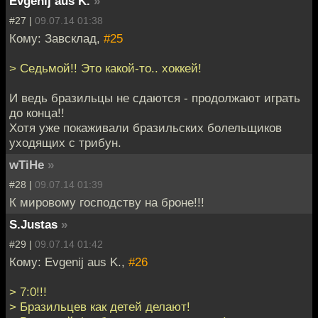
Evgenij aus K.
»
#27 |
09.07.14 01:38
Кому: Завсклад,
#25
> Седьмой!! Это какой-то.. хоккей!
И ведь бразильцы не сдаются - продолжают играть
до конца!!
Хотя уже покаживали бразильских болельщиков
уходящих с трибун.
wTiHe
»
#28 |
09.07.14 01:39
К мировому господству на броне!!!
S.Justas
»
#29 |
09.07.14 01:42
Кому: Evgenij aus K.,
#26
> 7:0!!!
> Бразильцев как детей делают!