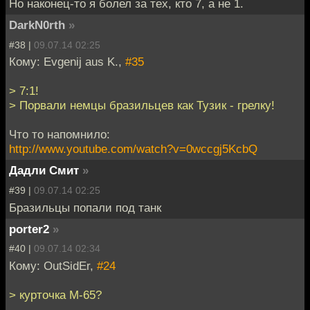
Но наконец-то я болел за тех, кто 7, а не 1.
DarkN0rth
»
#38 |
09.07.14 02:25
Кому: Evgenij aus K.,
#35
> 7:1!
> Порвали немцы бразильцев как Тузик - грелку!
Что то напомнило:
http://www.youtube.com/watch?v=0wccgj5KcbQ
Дадли Смит
»
#39 |
09.07.14 02:25
Бразильцы попали под танк
porter2
»
#40 |
09.07.14 02:34
Кому: OutSidEr,
#24
> курточка M-65?