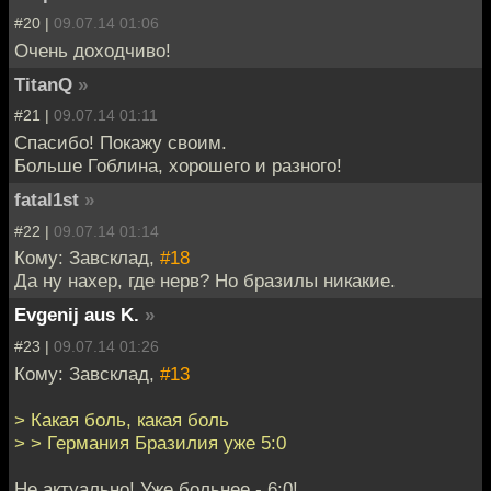
#20 |
09.07.14 01:06
Очень доходчиво!
TitanQ
»
#21 |
09.07.14 01:11
Спасибо! Покажу своим.
Больше Гоблина, хорошего и разного!
fatal1st
»
#22 |
09.07.14 01:14
Кому: Завсклад,
#18
Да ну нахер, где нерв? Но бразилы никакие.
Evgenij aus K.
»
#23 |
09.07.14 01:26
Кому: Завсклад,
#13
> Какая боль, какая боль
> > Германия Бразилия уже 5:0
Не актуально! Уже больнее - 6:0!