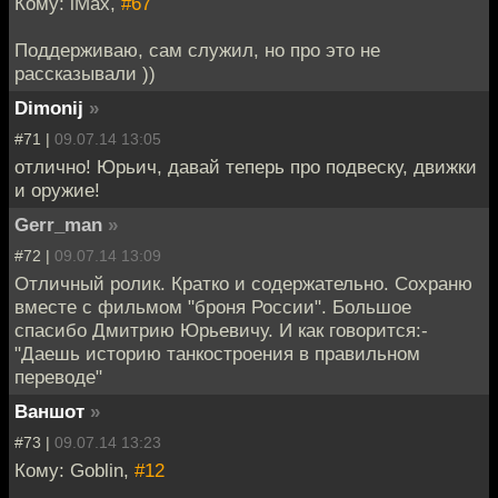
Кому: iMax,
#67
Поддерживаю, сам служил, но про это не
рассказывали ))
Dimonij
»
#71 |
09.07.14 13:05
отлично! Юрьич, давай теперь про подвеску, движки
и оружие!
Gerr_man
»
#72 |
09.07.14 13:09
Отличный ролик. Кратко и содержательно. Сохраню
вместе с фильмом "броня России". Большое
спасибо Дмитрию Юрьевичу. И как говорится:-
"Даешь историю танкостроения в правильном
переводе"
Ваншот
»
#73 |
09.07.14 13:23
Кому: Goblin,
#12