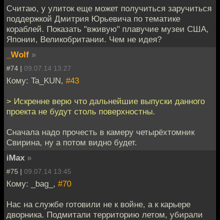
Считаю, у улиток еще может получиться заручиться
поддержкой Дмитрия Юрьевича по тематике
кораблей. Показать "вживую" плавучие музеи США,
Японии, Великобритании. Чем не идея?
_Wolf
»
#74 |
09.07.14 13:27
Кому: Ta_KUN,
#43
> Искренне верю что дальнейшие выпуски данного
проекта не будут столь поверхностны.
Сначала надо прочесть в камеру четырёхтомник
Свирина, ну а потом видно будет.
iMax
»
#75 |
09.07.14 13:45
Кому: _bag_,
#70
Нас на службе готовили не к войне, а к карьере
дворника. Подмитали территорию летом, убирали