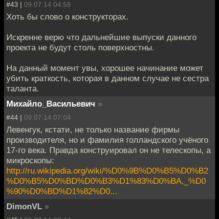
#43 |
09.07.14 04:58
Хоть бы слово о конструкторах.
Искренне верю что дальнейшие выпуски данного
проекта не будут столь поверхностны.
На данный момент увы, хорошее начинание может
убить краткость, которая в данном случае не сестра
таланта.
Михайло_Васильевич
»
#44 |
09.07.14 07:04
Левенгук, кстати, не только название фирмы
производителя, но и фамилия голландского учёного
17-го века. Правда конструировал он не телескопы, а
микроскопы:
http://ru.wikipedia.org/wiki/%D0%9B%D0%B5%D0%B2
%D0%B5%D0%BD%D0%B3%D1%83%D0%BA,_%D0
%90%D0%BD%D1%82%D0...
DimonVL
»