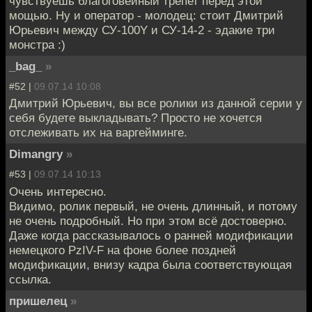
чувствуешь благоговейный трепет перед этой
мощью. Ну и оператор - молодец: стоит Дмитрий
Юрьевич между СУ-100Y и СУ-14-2 - эдакие три
монстра :)
_bag_
»
#52 |
09.07.14 10:08
Дмитрий Юрьевич, вы все ролики из данной серии у
себя будете выкладывать? Просто не хочется
отслеживать их на варгейминге.
Dimangry
»
#53 |
09.07.14 10:13
Очень интересно.
Видимо, ролик первый, не очень длинный, и потому
не очень подробный. Но при этом всё достоверно.
Даже когда рассказывалось о ранней модификации
немецкого PzIV-F на фоне более поздней
модификации, внизу кадра была соответствующая
ссылка.
пришелец
»