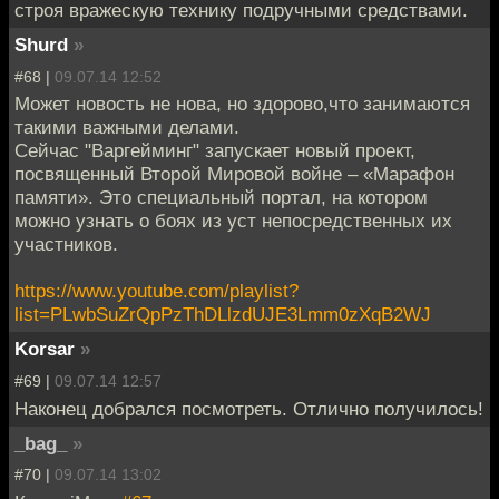
строя вражескую технику подручными средствами.
Shurd
»
#68 |
09.07.14 12:52
Может новость не нова, но здорово,что занимаются
такими важными делами.
Сейчас "Варгейминг" запускает новый проект,
посвященный Второй Мировой войне – «Марафон
памяти». Это специальный портал, на котором
можно узнать о боях из уст непосредственных их
участников.
https://www.youtube.com/playlist?
list=PLwbSuZrQpPzThDLlzdUJE3Lmm0zXqB2WJ
Korsar
»
#69 |
09.07.14 12:57
Наконец добрался посмотреть. Отлично получилось!
_bag_
»
#70 |
09.07.14 13:02