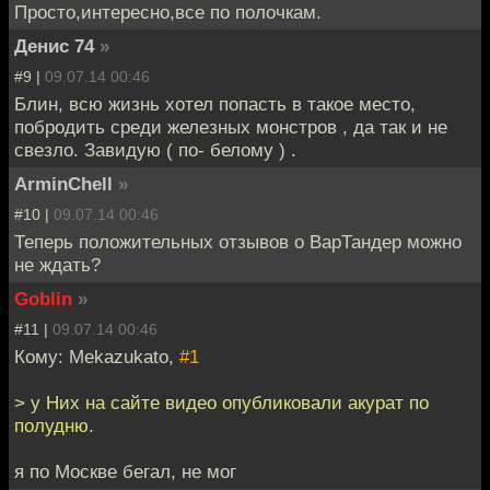
Просто,интересно,все по полочкам.
Денис 74
»
#9 |
09.07.14 00:46
Блин, всю жизнь хотел попасть в такое место,
побродить среди железных монстров , да так и не
свезло. Завидую ( по- белому ) .
ArminChell
»
#10 |
09.07.14 00:46
Теперь положительных отзывов о ВарТандер можно
не ждать?
Goblin
»
#11 |
09.07.14 00:46
Кому: Mekazukato,
#1
> у Них на сайте видео опубликовали акурат по
полудню.
я по Москве бегал, не мог