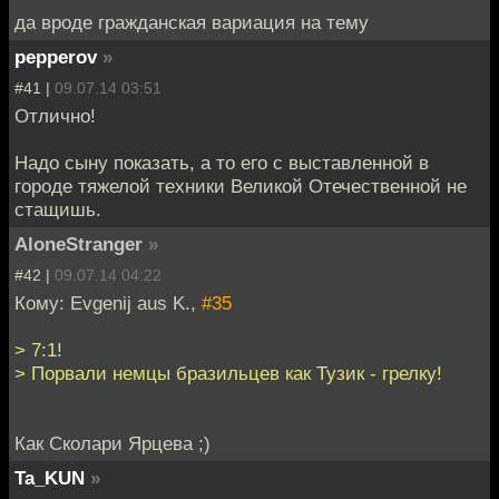
да вроде гражданская вариация на тему
pepperov
»
#41 |
09.07.14 03:51
Отлично!
Надо сыну показать, а то его с выставленной в
городе тяжелой техники Великой Отечественной не
стащишь.
AloneStranger
»
#42 |
09.07.14 04:22
Кому: Evgenij aus K.,
#35
> 7:1!
> Порвали немцы бразильцев как Тузик - грелку!
Как Сколари Ярцева ;)
Ta_KUN
»