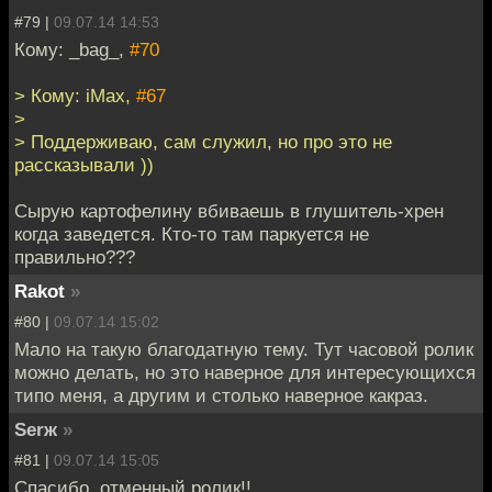
#79 |
09.07.14 14:53
Кому: _bag_,
#70
> Кому: iMax,
#67
>
> Поддерживаю, сам служил, но про это не
рассказывали ))
Сырую картофелину вбиваешь в глушитель-хрен
когда заведется. Кто-то там паркуется не
правильно???
Rakot
»
#80 |
09.07.14 15:02
Мало на такую благодатную тему. Тут часовой ролик
можно делать, но это наверное для интересующихся
типо меня, а другим и столько наверное какраз.
Serж
»
#81 |
09.07.14 15:05
Спасибо, отменный ролик!!