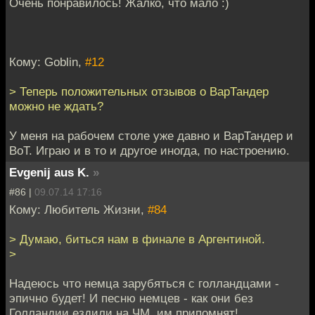
Очень понравилось! Жалко, что мало :)
Кому: Goblin,
#12
> Теперь положительных отзывов о ВарТандер
можно не ждать?
У меня на рабочем столе уже давно и ВарТандер и
ВоТ. Играю и в то и другое иногда, по настроению.
Evgenij aus K.
»
#86 |
09.07.14 17:16
Кому: Любитель Жизни,
#84
> Думаю, биться нам в финале в Аргентиной.
>
Надеюсь что немца зарубяться с голландцами -
эпично будет! И песню немцев - как они без
Голландии ездили на ЧМ, им припомнят!