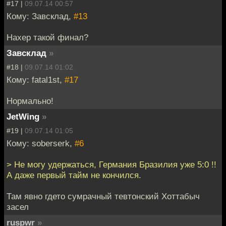
#17 |
09.07.14 00:57
Кому: Завсклад,
#13
Нахер такой финал?
Завсклад
»
#18 |
09.07.14 01:02
Кому: fatal1st,
#17
Нормально!
JetWing
»
#19 |
09.07.14 01:05
Кому: soberserk,
#6
> Не могу удержаться, Германия Бразилия уже 5:0 !!
А даже первый тайм не кончился.
Там явно гдето сумрачный тевтонский Хоттабыч
засел
ruspwr
»