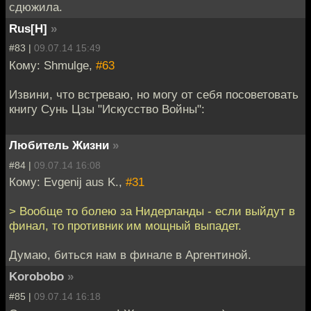
сдюжила.
Rus[H]
»
#83 |
09.07.14 15:49
Кому: Shmulge,
#63
Извини, что встреваю, но могу от себя посоветовать
книгу Сунь Цзы "Искусство Войны":
Любитель Жизни
»
#84 |
09.07.14 16:08
Кому: Evgenij aus K.,
#31
> Вообще то болею за Нидерланды - если выйдут в
финал, то противник им мощный выпадет.
Думаю, биться нам в финале в Аргентиной.
Korobobo
»
#85 |
09.07.14 16:18