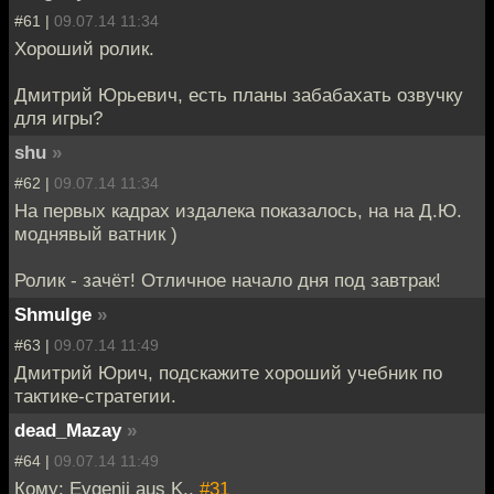
#61 |
09.07.14 11:34
Хороший ролик.
Дмитрий Юрьевич, есть планы забабахать озвучку
для игры?
shu
»
#62 |
09.07.14 11:34
На первых кадрах издалека показалось, на на Д.Ю.
моднявый ватник )
Ролик - зачёт! Отличное начало дня под завтрак!
Shmulge
»
#63 |
09.07.14 11:49
Дмитрий Юрич, подскажите хороший учебник по
тактике-стратегии.
dead_Mazay
»
#64 |
09.07.14 11:49
Кому: Evgenij aus K.,
#31