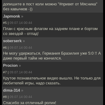
допишите в пост коли можно "#привет от Мясника"
без кавычков -))
Japmonk
»
#5 |
09.07.14 00:44
План с красным флагом на заднем плане и бортом
со звездой - отпад!
soberserk
»
#6 |
09.07.14 00:44
Не могу удержаться, Германия Бразилия уже 5:0 !! А
даже первый тайм не кончился.
Procion
»
#7 |
09.07.14 00:44
Крутое познавательное видео вышло. Не только для
любителей игры, надо сказать.
dima-314
»
#8 |
09.07.14 00:44
Спасибо за отличный ролик!