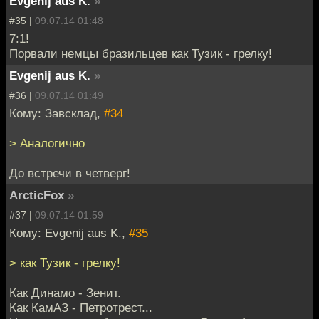
Evgenij aus K.
»
#35 |
09.07.14 01:48
7:1!
Порвали немцы бразильцев как Тузик - грелку!
Evgenij aus K.
»
#36 |
09.07.14 01:49
Кому: Завсклад,
#34
> Аналогично
До встречи в четверг!
ArcticFox
»
#37 |
09.07.14 01:59
Кому: Evgenij aus K.,
#35
> как Тузик - грелку!
Как Динамо - Зенит.
Как КамАЗ - Петротрест...