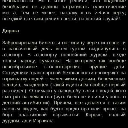
безопасности. Но в итоге решили, что подобные
безобразия не должны затрагивать туристические
места. Тем не менее, наколку «Los zetas» перед
поездкой все-таки решил свести, на всякий случай!
Дорога
Забронировали билеты и гостиницу через интернет и
в назначенный день всем гуртом выдвинулись в
аэропорт. В аэропорту полнейший дурдом: везде
толпы народу, суматоха. На контроле так вообще
невообразимое столпотворение, орущие дети.
Сотрудники транспортной безопасности проверяют на
взрывчатку людей с маленькими детьми, беременных
женщин, младенцев (такой идиотизм вообще первый
раз видел). Отнимают у народа бутылки с водой, косо
смотрят на лекарства (чуть было не изъяли у кого-то
детский антибиотик). Причем, все делается с таким
важным видом, как будто предотвратили пронос на
борт пластиковой взрывчатки! Короче, полный
дурдом, ад и Израиль!