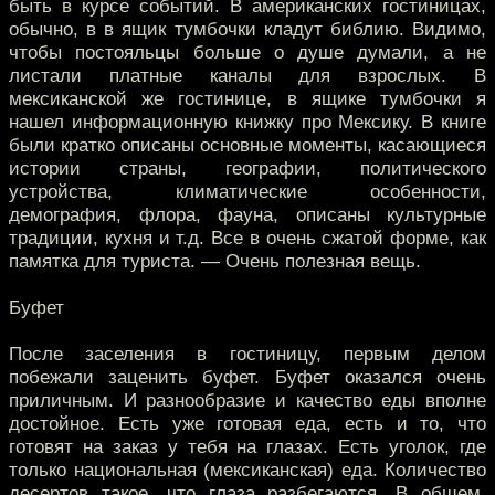
быть в курсе событий. В американских гостиницах,
обычно, в в ящик тумбочки кладут библию. Видимо,
чтобы постояльцы больше о душе думали, а не
листали платные каналы для взрослых. В
мексиканской же гостинице, в ящике тумбочки я
нашел информационную книжку про Мексику. В книге
были кратко описаны основные моменты, касающиеся
истории страны, географии, политического
устройства, климатические особенности,
демография, флора, фауна, описаны культурные
традиции, кухня и т.д. Все в очень сжатой форме, как
памятка для туриста. — Очень полезная вещь.
Буфет
После заселения в гостиницу, первым делом
побежали заценить буфет. Буфет оказался очень
приличным. И разнообразие и качество еды вполне
достойное. Есть уже готовая еда, есть и то, что
готовят на заказ у тебя на глазах. Есть уголок, где
только национальная (мексиканская) еда. Количество
десертов такое, что глаза разбегаются. В общем,