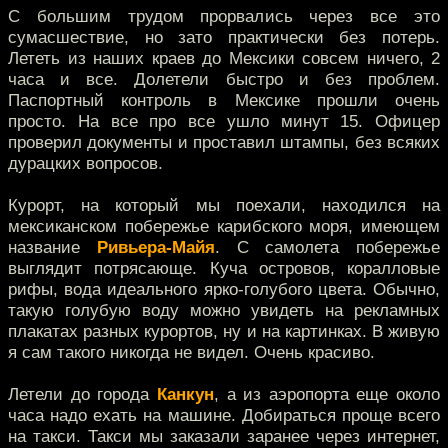
С большим трудом прорвались через все это
сумасшествие, но зато практически без потерь.
Лететь из наших краев до Мексики совсем ничего, 2
часа и все. Долетели быстро и без проблем.
Паспортный контроль в Мексике прошли очень
просто. На все про все ушло минут 15. Офицер
проверил документы и проставил штампы, без всяких
дурацких вопросов.
Курорт, на который мы поехали, находился на
мексиканском побережье карибского моря, имеющем
название
Ривьера-Майя
. С самолета побережье
выглядит потрясающе. Куча островов, коралловые
рифы, вода идеального ярко-голубого цвета. Обычно,
такую голубую воду можно увидеть на рекламных
плакатах разных курортов, ну и на картинках. В живую
я сам такого никогда не видел. Очень красиво.
Летели до города
Канкун
, а из аэропорта еще около
часа надо ехать на машине. Добираться проще всего
на такси. Такси мы заказали заранее через интернет,