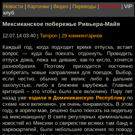
Новости
|
Картинки
|
Видео
|
Переводы
|
Магазин
|
VIP
клуб
Мексиканское побережье Ривьера-Майя
12.07.14 03:40
|
Tampon
|
29 комментариев
Каждый год, когда подходит время отпуска, встает
вопрос — куда бы поехать отдохнуть. Проводить
отпуск дома, лежа на диване, как-то кисло, хочется
разнообразия. Поэтому приходится постоянно
изобретать новые направления для поездок. Выбор,
если честно, обычно не велик: либо в дальнее
захолустью, либо в ближнее зарубежье. Главный
критерий – это чтобы было все включено. Пару лет
назад уже
ездили в Доминиканскую Республику
по
схеме «все включено», уж очень понравилось. В этом
году, в апреле-мае, решено было поехать на недельку
на мексиканщину! В свете регулярных криминальных
новостей из Мексики о свирепстве всяких там банд и
наркокартелей, были небольшие опасения по поводу