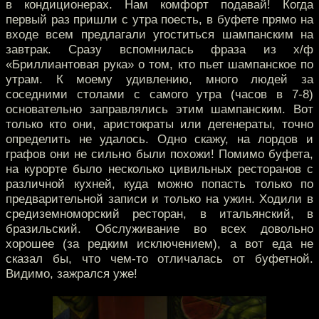
в кондиционерах. Нам комфорт подавай! Когда
первый раз пришли с утра поесть, в буфете прямо на
входе всем предлагали угоститься шампанским на
завтрак. Сразу вспомнилась фраза из х/ф
«Бриллиантовая рука» о том, кто пьет шампанское по
утрам. К моему удивлению, много людей за
соседними столами с самого утра (часов в 7-8)
основательно заправлялись этим шампанским. Вот
только кто они, аристократы или дегенераты, точно
определить не удалось. Одно скажу, на лордов и
графов они не сильно были похожи! Помимо буфета,
на курорте было несколько цивильных ресторанов с
различной кухней, куда можно попасть только по
предварительной записи и только на ужин. Ходили в
средиземноморский ресторан, в итальянский, в
бразильский. Обслуживание во всех довольно
хорошее (за редким исключением), а вот еда не
сказал бы, что чем-то отличалась от буфетной.
Видимо, зажрался уже!