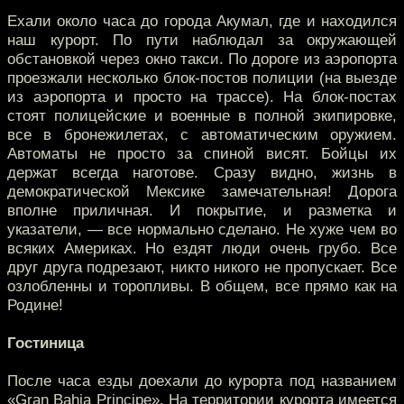
Ехали около часа до города Акумал, где и находился
наш курорт. По пути наблюдал за окружающей
обстановкой через окно такси. По дороге из аэропорта
проезжали несколько блок-постов полиции (на выезде
из аэропорта и просто на трассе). На блок-постах
стоят полицейские и военные в полной экипировке,
все в бронежилетах, с автоматическим оружием.
Автоматы не просто за спиной висят. Бойцы их
держат всегда наготове. Сразу видно, жизнь в
демократической Мексике замечательная! Дорога
вполне приличная. И покрытие, и разметка и
указатели, — все нормально сделано. Не хуже чем во
всяких Америках. Но ездят люди очень грубо. Все
друг друга подрезают, никто никого не пропускает. Все
озлобленны и торопливы. В общем, все прямо как на
Родине!
Гостиница
После часа езды доехали до курорта под названием
«Gran Bahia Principe». На территории курорта имеется