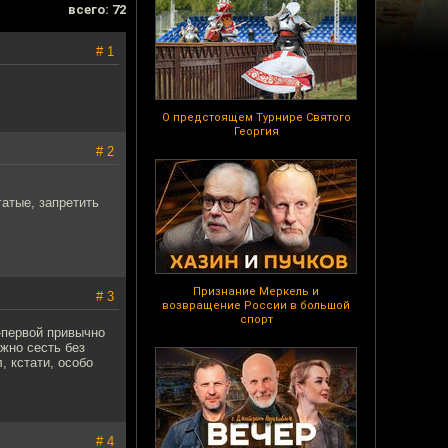
всего: 72
# 1
О предстоящем Турнире Святого
Георгия
# 2
гатые, запретить
Признание Меркель и
# 3
возвращение России в большой
спорт
о-первой привычно
ожно сесть без
 кстати, особо
# 4