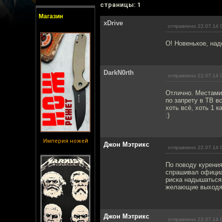
cтраницы: 1
Магазин
xDrive
отправлено 22.07.14 
О! Новенькое, над
DarkN0rth
отправлено 22.07.14 
Отлично. Местами 
по запрету в ТВ в
хоть всё, хоть 1 
:)
Империя ножей
Джон Мэтрикс
отправлено 22.07.14 
По поводу курения
спрашивал официан
риска надышаться 
желающие выходят
Джон Мэтрикс
отправлено 22.07.14 