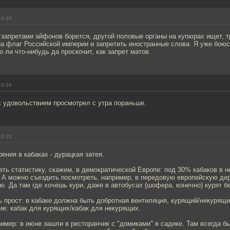
10:33
запретами айфонов борется, другой половые органы на купюрах ищет, т
а флаг Российской империи и запретить иностранные слова. Я уже боюс
о ли что-нибудь да проскочит, как запрет матов.
10:34
с удовольствием просмотрел с утра пораньше.
10:35
рения в кабаках - дурацкая затея.
ть статистику, скажем, в демократической Европе: под 30% кабаков в н
. А можно съездить посмотреть, например, в передовую европейскую де
ю. Да там где хочешь кури, даже в автобусах (шофера, конечно) курят б
 прост: в кабаке должна быть добротная вентиляция, курящий/некурящи
ие: кабак для курящих/кабак для некурящих.
ример: в июне зашли в ресторанчик с "домиками" в садике. Там всегда б