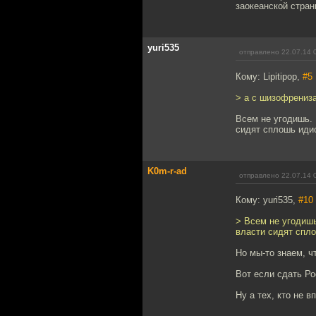
заокеанской стран
yuri535
отправлено 22.07.14 
Кому: Lipitipop,
#5
> а с шизофрениза
Всем не угодишь. 
сидят сплошь идио
K0m-r-ad
отправлено 22.07.14 
Кому: yuri535,
#10
> Всем не угодишь
власти сидят спло
Но мы-то знаем, ч
Вот если сдать Ро
Ну а тех, кто не в