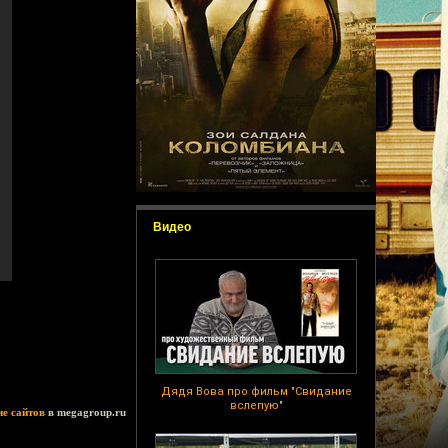
Видео
Дядя Вова про фильм "Свидание
вслепую"
ие сайтов
в megagroup.ru