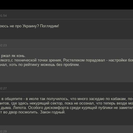
01:54
еюсь не про Украину? Поглядим!
02:23
ржал як конь.
сякого,с технической точки зрения, Ростелеком порадовал - настройки бо
канал, хоть по рейтингу можешь без проблем.
02:27
 в общепите - в июле так получилось, что много заседаю по кабакам, п
тов, где здесь некурящий сектор, пока не осознал, что теперь везде м
дыма. Лепота. Особого дискомфорта среди курящей публики не заметил,
 во двор посмолить. Закон годный.
02:29