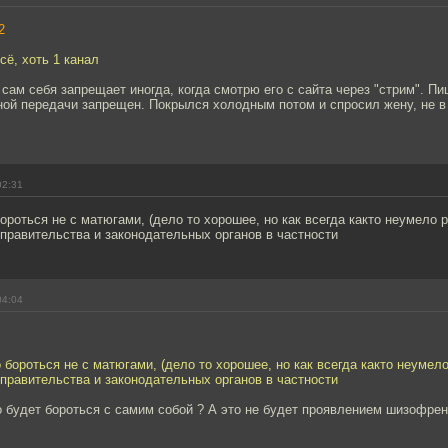
2
сё, хоть 1 канал
сам себя запрещает иногда, когда смотрю его с сайта через "стрим". Пи
ной передачи запрещен. Покрылся холодным потом и спросил жену, не 
02:31
бороться не с матюгами, (дело то хорошее, но как всегда както неумело р
правительства и законодательных органов в частности
04:04
о бороться не с матюгами, (дело то хорошее, но как всегда както неумело
правительства и законодательных органов в частности
о будет бороться с самим собой ? А это не будет проявлением шизофрен