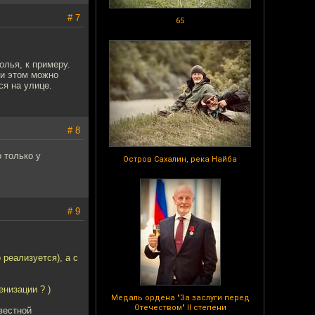
# 7
65
олья, к примеру.
ри этом можно
ся на улице.
# 8
 только у
Остров Сахалин, река Найба
# 9
 реализуется), а с
енизации ? )
Медаль ордена "За заслуги перед
Отечеством" II степени
вестной