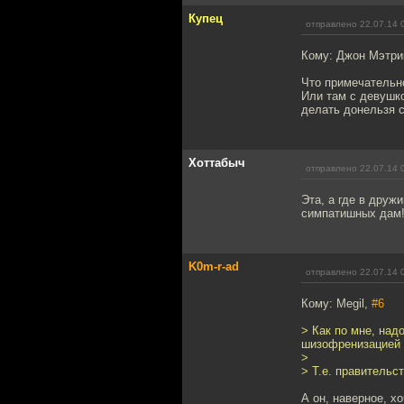
Купец
отправлено 22.07.14 
Кому: Джон Мэтри
Что примечательно
Или там с девушко
делать донельзя с
Хоттабыч
отправлено 22.07.14 
Эта, а где в друж
симпатишных дам
K0m-r-ad
отправлено 22.07.14 
Кому: Megil,
#6
> Как по мне, над
шизофренизацией 
>
> Т.е. правительс
А он, наверное, х