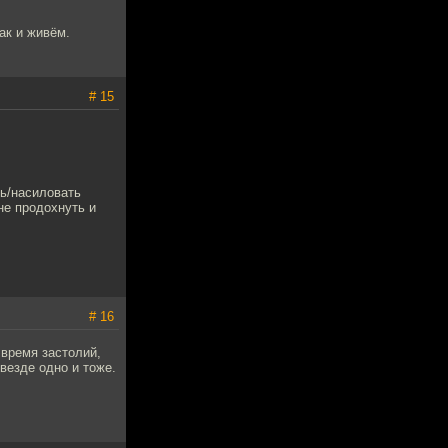
ак и живём.
# 15
ть/насиловать
не продохнуть и
# 16
 время застолий,
везде одно и тоже.