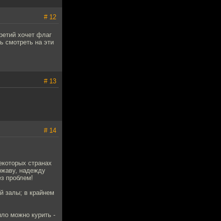
# 12
ретий хочет флаг
ь смотреть на эти
# 13
# 14
екоторых странах
ржаву, надежду
ез проблем!
й залы; в крайнем
ыло можно курить -