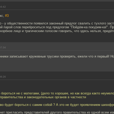
04:42
кс,
#3
 - у общественности появился законный предлог свалить с тухлого заст
й парой слов переброситься под предлогом "Пойдём-ка покурим-ка!". П
корбное лицо и трагическим голосом говорить, что здесь нельзя, придёт
07:34
инники записывают кружевные трусики проверять, ежели что я первый! Но
!
08:26
о бороться не с матюгами, (дело то хорошее, но как всегда както неумело
правительства и законодательных органов в частности
тво будет бороться с самим собой ? А это не будет проявлением шизофр
очет пригласить представителей другого правительства из одной всем из