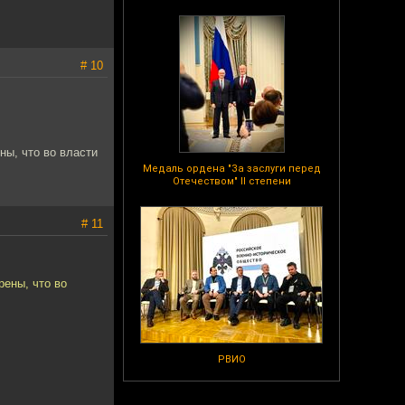
# 10
ны, что во власти
Медаль ордена "За заслуги перед
Отечеством" II степени
# 11
рены, что во
РВИО