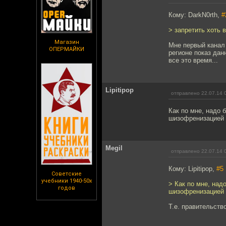
Кому: DarkN0rth,
#
> запретить хоть в
Магазин
Мне первый канал 
ОПЕРМАЙКИ
регионе показ дан
все это время...
Lipitipop
отправлено 22.07.14 
Как по мне, надо 
шизофренизацией 
Megil
отправлено 22.07.14 
Кому: Lipitipop,
#5
Советские
учебники 1940-50х
> Как по мне, над
годов
шизофренизацией 
Т.е. правительств