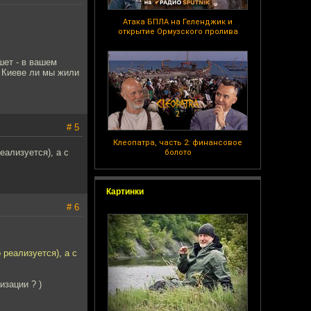
Атака БПЛА на Геленджик и
открытие Ормузского пролива
шет - в вашем
в Киеве ли мы жили
# 5
Клеопатра, часть 2: финансовое
еализуется), а с
болото
Картинки
# 6
 реализуется), а с
изации ? )