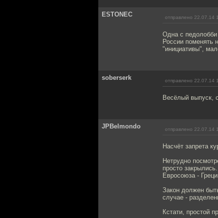
ESTONEC
отправлено 22.07.14 
Одна с педолобби 
России поменять н
"инициативы", мал
soberserk
отправлено 22.07.14 
Весёлый выпуск, 
JPBelmondo
отправлено 22.07.14 
Насчёт запрета ку
Нетрудно посмотре
просто закрылись
Евросоюза - Греци
Закон должен быть
случае - разделен
Кстати, простой п