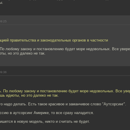
ы.
09:25
цией правительства и законодательных органов в частности
По любому закону и постановлению будет море недовольных. Все увере
ты, но это далеко не так.
09:36
. По любому закону и постановлению будет море недовольных. Все уве
шь идиоты, но это далеко не так.
то надо делать. Есть такое красивое и заманчивое слово "Аутсорсинг".
ссию в аутсорсинг Америке, то все сразу наладится.
пишется в новую модель, никто и считать не будет.