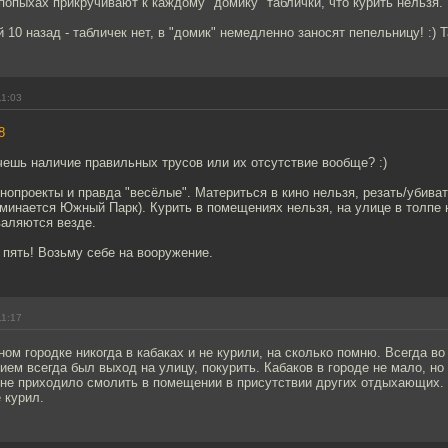
попыхах прикручивают к каждому "домику" таблички, что курить нельзя.
 10 назад - табличек нет, в "домик" немедленно заносят пепельницу! :) Т
11:03
8
чешь наличие правильных трусов или их отсутствие вообще? :)
нопроекты и правда "весёлые". Материться в кино нельзя, резать/убива
минается Южный Парк). Курить в помещениях нельзя, на улице в толпе 
валяются везде.
о пять! Возьму себе на вооружение.
11:17
ом городке никогда в кабаках и не курили, на сколько помню. Всегда во
ем всегда был выход на улицу, покурить. Кабаков в городе не мало, но 
 не приходило смолить в помещении в присутствии других отдыхающих.
 курил.