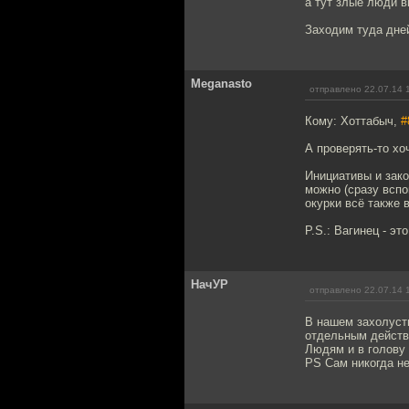
а тут злые люди в
Заходим туда дней
Meganasto
отправлено 22.07.14 
Кому: Хоттабыч,
#
А проверять-то хо
Инициативы и зако
можно (сразу вспо
окурки всё также 
P.S.: Вагинец - эт
НачУР
отправлено 22.07.14 
В нашем захолустн
отдельным действи
Людям и в голову
PS Сам никогда не