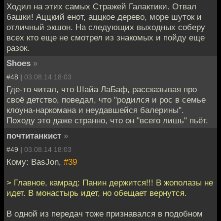
Ходил на этих самых Стражей Галактики. Отвал
башки! Аццкий енот, аццкое дерево, море шуток и
отличный экшон. На следующих выходных соберу
всех кто еще не смотрел из знакомых и пойду еще
разок.
Shoes
»
#48 |
03.08.14 18:03
Где-то читал, что Шайа ЛаБаф, рассказывая про
своё детство, поведал, что "родился и рос в семье
клоуна-наркомана и неудавшейся балерины".
Походу это даже странно, что он "всего лишь" пьёт.
почтитанкист
»
#49 |
03.08.14 18:03
Кому: BasJon,
#39
> Главное, камрад: Панин держится!!! В жополазы не
идет. В монастырь идет, но обещает вернутся.
В одной из передач тоже признавался в подобном