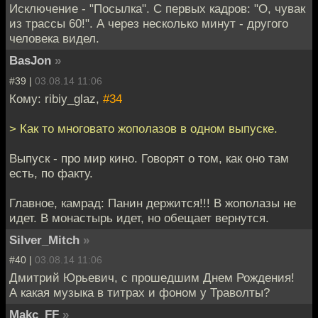
Исключение - "Посылка". С первых кадров: "О, чувак
из трассы 60!". А через несколько минут - другого
человека видел.
BasJon
»
#39 |
03.08.14 11:06
Кому: ribiy_glaz,
#34
> Как то многовато жополазов в одном выпуске.
Выпуск - про мир кино. Говорят о том, как оно там
есть, по факту.
Главное, камрад: Панин держится!!! В жополазы не
идет. В монастырь идет, но обещает вернутся.
Silver_Mitch
»
#40 |
03.08.14 11:06
Дмитрий Юрьевич, с прошедшим Днем Рождения!
А какая музыка в титрах и фоном у Траволты?
Makc_FF
»