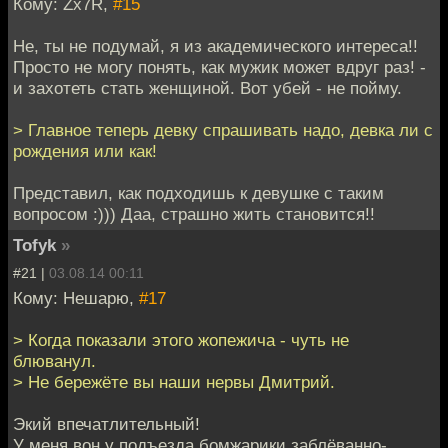
Кому: Zx7R,
#15
Не, ты не подумай, я из академического интереса!!
Просто не могу понять, как мужик может вдруг раз! -
и захотеть стать женщиной. Вот убей - не пойму.
> Главное теперь девку спрашивать надо, девка ли с
рождения или как!
Представил, как подходишь к девушке с таким
вопросом :))) Даа, страшно жить становится!!
Tofyk
»
#21 |
03.08.14 00:11
Кому: Нешарю,
#17
> Когда показали этого жопежича - чуть не
блюванул.
> Не бережёте вы наши нервы Дмитрий.
Экий впечатлительный!
У меня вон у подъезда бомжарики заблёванно-