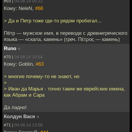
#69 |
04.08.14 00:22
Кому: NeleN,
#68
> Да и Петр тоже где-то рядом пробегал...
Пётр — мужское имя, в переводе с древнегреческого
языка — «скала, камень» (греч. Πέτρος — камень)
Runo
»
#70 |
04.08.14 10:54
Кому: Goblin,
#63
> многие почему-то не знают, но
>
> Иван да Марья - точно такие же еврейские имена,
как Абрам и Сара
Да ладно!
Колдун Вася
»
#71 |
04.08.14 13:06