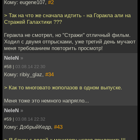
Кому: eugene107,
#2
> Так на что же сначала идтить - на Горакла али на
Стражей Галахтики ???
Геракла не смотрел, но "Стражи" отличный фильм.
Ходил с двумя отпрысками, уже третий день мучают
меня требованием повторить просмотр!
NeleN
»
#58 |
03.08.14 22:30
Кому: ribiy_glaz,
#34
> Как то многовато жополазов в одном выпуске.
Меня тоже это немного напрягло...
NeleN
»
#59 |
03.08.14 22:32
Кому: ДобрыйКедр,
#43
> Я банку с водой к монитору успел приложить!!!