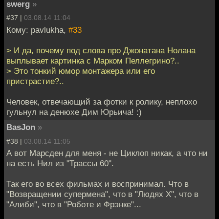
swerg
»
#37 |
03.08.14 11:04
Кому: pavlukha,
#33
> И да, почему под слова про Джонатана Нолана
выплывает картинка с Марком Пеллегрино?..
> Это тонкий юмор монтажера или его
пристрастие?..
Человек, отвечающий за фотки к ролику, неплохо
гульнул на денюхе Дим Юрьича! :)
BasJon
»
#38 |
03.08.14 11:05
А вот Марсден для меня - не Циклоп никак, а что ни
на есть Нил из "Трассы 60".
Так его во всех фильмах и воспринимал. Что в
"Возвращении супермена", что в "Людях Х", что в
"Алиби", что в "Роботе и Фрэнке"...