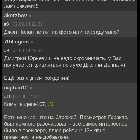
лампочками!!!
akorzhov
»
#8 |
02.08.14 22:31
Джон Нолан не тот на фото или так задумано?
7thLegion
»
#9 |
02.08.14 22:31
Дмитрий Юрьевич, не надо скромничать, у Вас
получается кривляться не хуже Джонни Деппа =)
Ещё раз с днём рождения!
captain12
»
#10 |
02.08.14 22:31
Кому: eugene107,
#2
Есть мнение, что на Стражей. Посмотрев Горакла,
был немного разочарован - всё самое интересное
было в трейлере, плюс рейтинг 12+ явно
пикантности не добавляет.