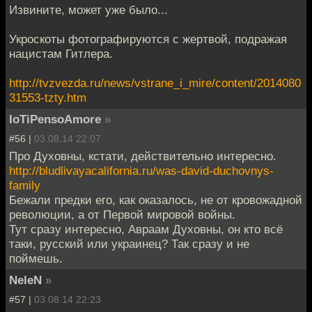
Извините, может уже было...
Укроскоты фотографируются с жертвой, подражая
нацистам Гитлера.
http://tvzvezda.ru/news/vstrane_i_mire/content/2014080
31553-tzty.htm
IoTiPensoAmore
»
#56 |
03.08.14 22:07
Про Духовны, кстати, действительно интересно.
http://bludlivayacalifornia.ru/was-david-duchovnys-
family
Бежали предки его, как оказалось, не от кровожадной
революции, а от Первой мировой войны.
Тут сразу интересно, Авраам Духовны, он кто всё
таки, русский или украинец? Так сразу и не
поймешь.
NeleN
»
#57 |
03.08.14 22:23