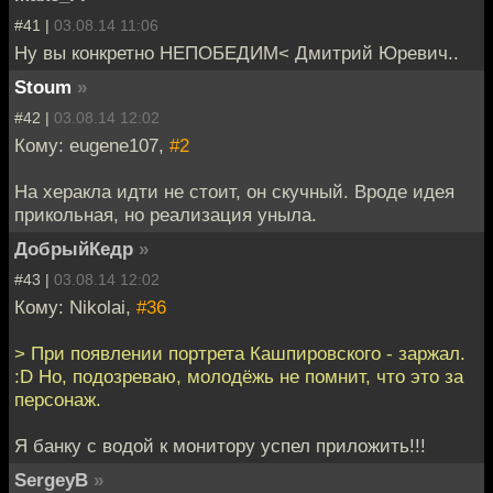
#41 |
03.08.14 11:06
Ну вы конкретно НЕПОБЕДИМ< Дмитрий Юревич..
Stoum
»
#42 |
03.08.14 12:02
Кому: eugene107,
#2
На херакла идти не стоит, он скучный. Вроде идея
прикольная, но реализация уныла.
ДобрыйКедр
»
#43 |
03.08.14 12:02
Кому: Nikolai,
#36
> При появлении портрета Кашпировского - заржал.
:D Но, подозреваю, молодёжь не помнит, что это за
персонаж.
Я банку с водой к монитору успел приложить!!!
SergeyB
»