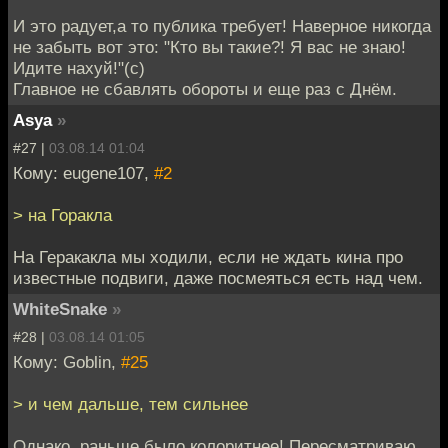
И это радует,а то публика требует! Наверное никогда
не забыть вот это: "Кто вы такие?! Я вас не знаю!
Идите нахуй!"(с)
Главное не сбавлять обороты и еще раз с Днём.
Asya
»
#27 |
03.08.14 01:04
Кому: eugene107,
#2
> на Горакла
На Геракакла мы ходили, если не ждать кина про
известные подвиги, даже посмеяться есть над чем.
WhiteSnake
»
#28 |
03.08.14 01:05
Кому: Goblin,
#25
> и чем дальше, тем сильнее
Однако, раньше было колоритнее! Пересматриваю