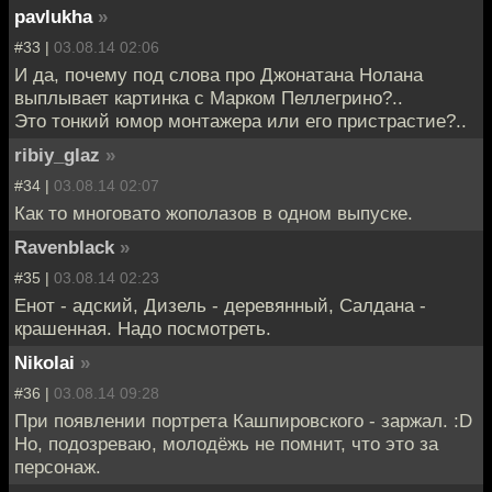
pavlukha
»
#33 |
03.08.14 02:06
И да, почему под слова про Джонатана Нолана
выплывает картинка с Марком Пеллегрино?..
Это тонкий юмор монтажера или его пристрастие?..
ribiy_glaz
»
#34 |
03.08.14 02:07
Как то многовато жополазов в одном выпуске.
Ravenblack
»
#35 |
03.08.14 02:23
Енот - адский, Дизель - деревянный, Салдана -
крашенная. Надо посмотреть.
Nikolai
»
#36 |
03.08.14 09:28
При появлении портрета Кашпировского - заржал. :D
Но, подозреваю, молодёжь не помнит, что это за
персонаж.