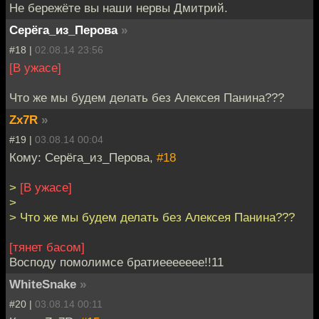
Не бережёте вы наши нервы Дмитрий.
Серёга_из_Перова
»
#18 |
02.08.14 23:56
[В ужасе]
Что же мы будем делать без Алексея Панина???
Zx7R
»
#19 |
03.08.14 00:04
Кому: Серёга_из_Перова,
#18
>
[В ужасе]
>
> Что же мы будем делать без Алексея Панина???
[тянет басом]
Восподу помолимсе братиеееееее!!11
WhiteSnake
»
#20 |
03.08.14 00:11