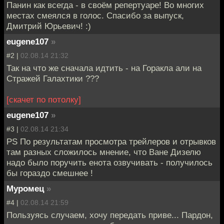
Панин как всегда - в своём репертуаре! Во многих
местах смеялся в голос. Спасибо за выпуск,
Дмитрий Юрьевич! :)
eugene107
»
#2 |
02.08.14 21:32
Так на что же сначала идтить - на Горакла али на
Стражей Галахтики ???
[скачет по потолку]
eugene107
»
#3 |
02.08.14 21:34
PS По результатам просмотра трейлеров и отрывков
там разных сложилось мнение, что Ване Дизелю
надо было поручить енота озвучивать - получилось
бы гораздо смешнее !
Муромец
»
#4 |
02.08.14 21:59
Пользуясь случаем, хочу передать приве... Пардон,