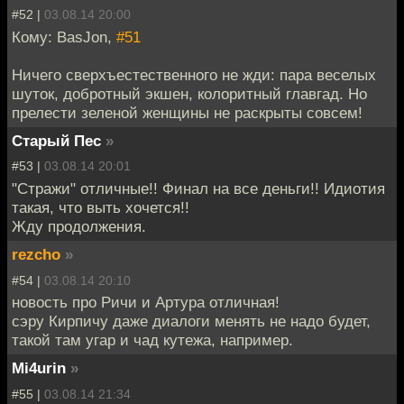
#52 |
03.08.14 20:00
Кому: BasJon,
#51
Ничего сверхъестественного не жди: пара веселых
шуток, добротный экшен, колоритный главгад. Но
прелести зеленой женщины не раскрыты совсем!
Старый Пес
»
#53 |
03.08.14 20:01
"Стражи" отличные!! Финал на все деньги!! Идиотия
такая, что выть хочется!!
Жду продолжения.
rezcho
»
#54 |
03.08.14 20:10
новость про Ричи и Артура отличная!
сэру Кирпичу даже диалоги менять не надо будет,
такой там угар и чад кутежа, например.
Mi4urin
»
#55 |
03.08.14 21:34