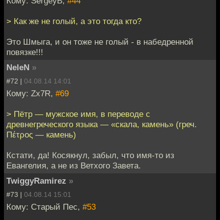
Кому: SergeyB,
#44
> Как же не голый, а это тогда кто?
Это Шмыга, и он тоже не голый - в набедренной
повязке!!!
NeleN
»
#72 |
04.08.14 14:01
Кому: Zx7R,
#69
> Пётр — мужское имя, в переводе с
древнегреческого языка — «скала, камень» (греч.
Πέτρος — камень)
Кстати, да! Косякнул, забыл, что имя-то из
Евангелия, а не из Ветхого Завета.
TwiggyRamirez
»
#73 |
04.08.14 15:01
Кому: Старый Пес,
#53