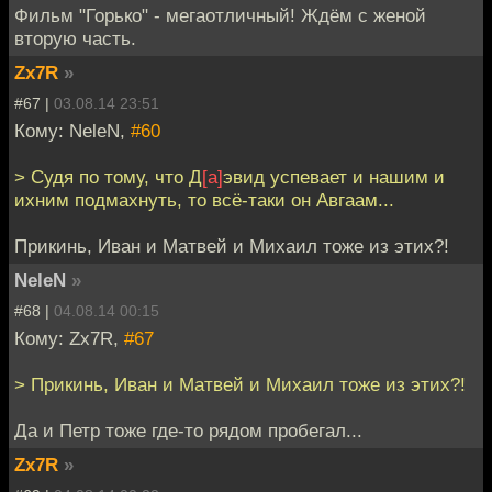
Фильм "Горько" - мегаотличный! Ждём с женой
вторую часть.
Zx7R
»
#67 |
03.08.14 23:51
Кому: NeleN,
#60
> Судя по тому, что Д
[а]
эвид успевает и нашим и
ихним подмахнуть, то всё-таки он Авгаам...
Прикинь, Иван и Матвей и Михаил тоже из этих?!
NeleN
»
#68 |
04.08.14 00:15
Кому: Zx7R,
#67
> Прикинь, Иван и Матвей и Михаил тоже из этих?!
Да и Петр тоже где-то рядом пробегал...
Zx7R
»