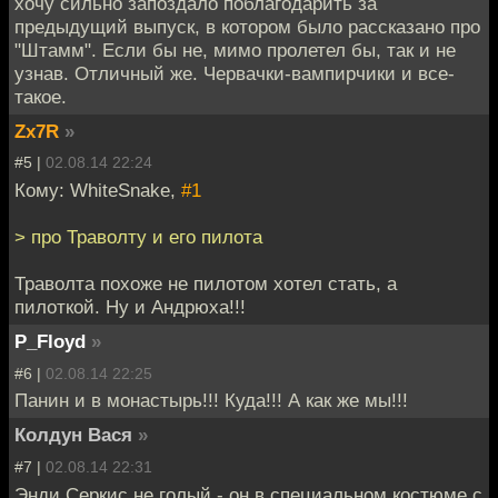
хочу сильно запоздало поблагодарить за
предыдущий выпуск, в котором было рассказано про
"Штамм". Если бы не, мимо пролетел бы, так и не
узнав. Отличный же. Червачки-вампирчики и все-
такое.
Zx7R
»
#5 |
02.08.14 22:24
Кому: WhiteSnake,
#1
> про Траволту и его пилота
Траволта похоже не пилотом хотел стать, а
пилоткой. Ну и Андрюха!!!
P_Floyd
»
#6 |
02.08.14 22:25
Панин и в монастырь!!! Куда!!! А как же мы!!!
Колдун Вася
»
#7 |
02.08.14 22:31
Энди Серкис не голый - он в специальном костюме с