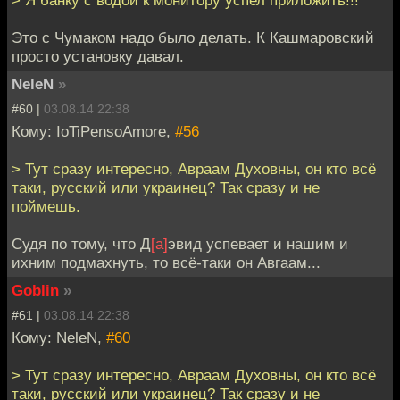
Это с Чумаком надо было делать. К Кашмаровский
просто установку давал.
NeleN
»
#60 |
03.08.14 22:38
Кому: IoTiPensoAmore,
#56
> Тут сразу интересно, Авраам Духовны, он кто всё
таки, русский или украинец? Так сразу и не
поймешь.
Судя по тому, что Д
[а]
эвид успевает и нашим и
ихним подмахнуть, то всё-таки он Авгаам...
Goblin
»
#61 |
03.08.14 22:38
Кому: NeleN,
#60
> Тут сразу интересно, Авраам Духовны, он кто всё
таки, русский или украинец? Так сразу и не