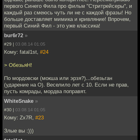
первого Синего Фила про фильм "Стритрейсеры", и
каждый раз смеюсь чуть ли не с каждой фразы! Но
больше доставляет мимика и кривляние! Впрочем,
первый Синий Фил - это уже классика!
bur6r72
»
#29 |
03.08.14 01:05
Кому: fatal1st,
#24
> ОбезьяН!
По мордовски (мокша или эрзя?)...обезьган
(ударение на О). Веселило лет с 10. Если не прав,
пусть комрады, мордва поправят.
WhiteSnake
»
#30 |
03.08.14 01:05
Кому: Zx7R,
#23
Злые вы :)))