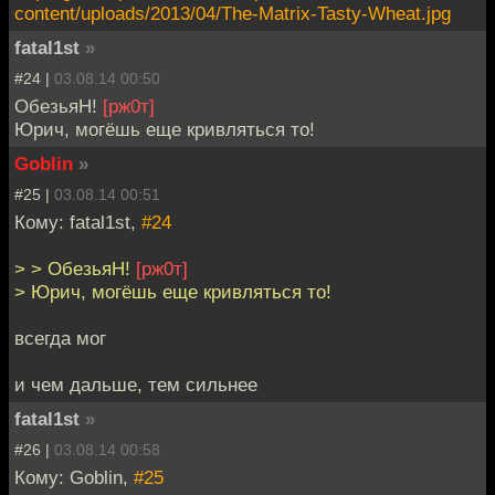
content/uploads/2013/04/The-Matrix-Tasty-Wheat.jpg
fatal1st
»
#24 |
03.08.14 00:50
ОбезьяН!
[рж0т]
Юрич, могёшь еще кривляться то!
Goblin
»
#25 |
03.08.14 00:51
Кому: fatal1st,
#24
> > ОбезьяН!
[рж0т]
> Юрич, могёшь еще кривляться то!
всегда мог
и чем дальше, тем сильнее
fatal1st
»
#26 |
03.08.14 00:58
Кому: Goblin,
#25