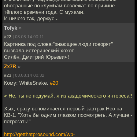
обосранные по клумбам возлежат по причине
тёплого времени года. С мухами.
И ничего так, держусь.
Tofyk
»
#22 |
03.08.14 00:11
Картинка под слова:"знающие люди говорят"
вызвала истерический хохот.
Силён, Дмитрий Юрьевич!
Zx7R
»
#23 |
03.08.14 00:32
Кому: WhiteSnake,
#20
> Не, ты не подумай, я из академического интереса!!
Хых, сразу вспоминается первый завтрак Нео на
КВ-1. "Хоть бы одним глазком посмотреть. А лучше -
потрогать!"
http://getthatprosound.com/wp-