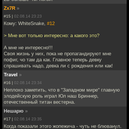
Zx7R
»
#15 |
02.08.14 23:23
Кому: WhiteSnake,
#12
> Мне вот только интересно: а какого это?
А мне не интересно!!!
Своя жизнь у них, пока не пропагандируют мне
пофиг, чо там да как. Главное теперь девку
спрашивать надо, девка ли с рождения или как!
Travel
»
#16 |
02.08.14 23:34
Неплохо заметить, что в "Западном мире" главную
злодейскую роль играл Юл наш Бриннер,
отечественный титан вестерна.
Нешарю
»
#17 |
02.08.14 23:35
Когда показали этого жопежича - чуть не блюванул.