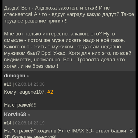
Да-да! Вон - Андрюха захотел, и стал! И не
стесняется! А что - вдруг награду какую дадут? Такое
трудное решение принял!!
Мне вот только интересно: а какого это? Ну, в
смысле - потом же мужа искать надо и всё такое.
Какого оно - жить с мужиком, когда сам недавно
мужиком был? Брр! Ужас. Хотя для них это, по всей
видимости, нормально. Вон - Траволта делал что
хотел, и не брезговал!
dimogen
»
#13 |
02.08.14 23:06
Кому: eugene107,
#2
На стражей!!!
Korvin68
»
#14 |
02.08.14 23:19
На "стражей" ходил в Ялте IMAX 3D- отвал башки! В
2D больше- ни-ногой!