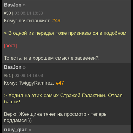
BasJon
»
#50 |
03.08.14 18:33
Кому: почтитанкист,
#49
> В одной из передач тоже признавался в подобном
[воет]
То есть, и в хорошем смысле засвечен?!
BasJon
»
#51 |
03.08.14 19:08
Кому: TwiggyRamirez,
#47
> Ходил на этих самых Стражей Галактики. Отвал
башки!
Верю! Женщина тянет на просмотр - теперь
поддамся ))
ribiy_glaz
»