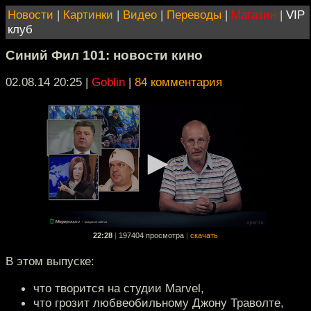
Новости
|
Картинки
|
Видео
|
Переводы
|
Магазин
|
VIP
клуб
Синий Фил 101: новости кино
02.08.14 20:25
|
Goblin
|
84 комментария
22:28
|
197404 просмотра
|
скачать
В этом выпуске:
что творится на студии Marvel,
что грозит любвеобильному Джону Траволте,