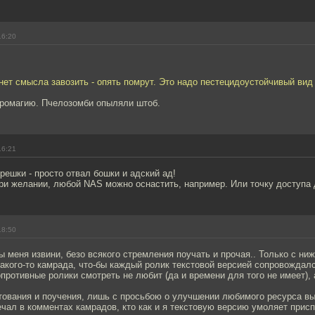
16:20
нет смысла завозить - опять помрут. Это надо пестецидоустойчивый вид
кромагию. Пчелозомби опыляли штоб.
16:21
решки - просто отвал бошки и адский ад!
ри желании, любой NAS можно оснастить, например. Или точку доступа 
18:50
 меня извини, безо всякого стремления поучать и прочая.. Только с ни
акого-то камрада, что-бы каждый ролик текстовой версией сопровождалс
гопротивные ролики смотреть не любит (да и времени для того не имеет), 
етования и поучения, лишь с просьбою о улучшении любимого ресурса в
чал в комментах камрадов, кто как и я текстовую версию умоляет присп