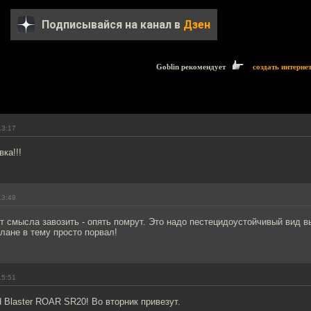
Подписывайся на канал в
Дзен
Goblin рекомендует
создать интерне
13:17
вка!!!
13:49
т смысла завозить - опять помрут. Это надо пестецидоустойчивый вид в
лане в тему просто порвал!
15:51
 Blaster ROAR SR20! Во вторник привезут.