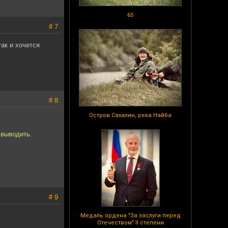
65
# 7
ак и хочется
# 8
Остров Сахалин, река Найба
 выводить.
# 9
Медаль ордена "За заслуги перед
Отечеством" II степени