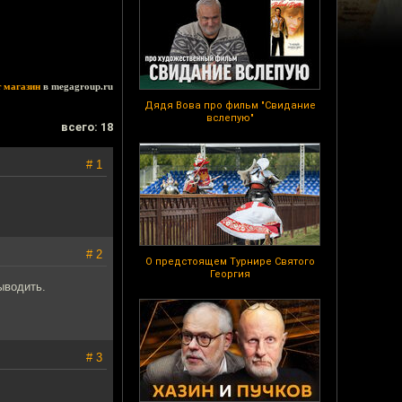
т магазин
в megagroup.ru
Дядя Вова про фильм "Свидание
вслепую"
всего: 18
# 1
# 2
О предстоящем Турнире Святого
Георгия
ыводить.
# 3