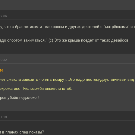
19:06
у, что с браслетиком и телефоном и других деятелей с "матрёшками" и т
адо спортом заниматься." (с) Это же крыша поедет от таких девайсов.
20:32
#4
нет смысла завозить - опять помрут. Это надо пестецидоустойчивый вид
некромагию. Пчелозомби опыляли штоб.
ров убийц недалеко !
21:19
 в планах спец показы?