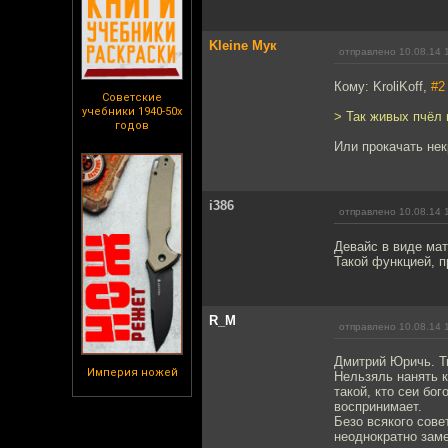
Kleine Мук
отправлено 10.08.14 
Кому: KroliKoff,
#2
Советские
учебники 1940-50х
> Так живых пчёл 
годов
Или прокачать не
i386
отправлено 10.08.14 
Девайс в виде мат
Такой функцией, п
R_M
отправлено 10.08.14 
Дмитрий Юричь. Ты
Империя ножей
Нельзяль нанять к
такой, кто сеи бо
воспринимает.
Безо всякого сов
неоднократно заме