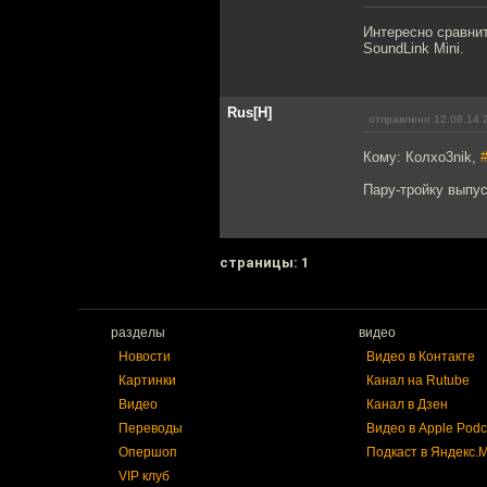
Интересно сравни
SoundLink Mini.
Rus[H]
отправлено 12.08.14 
Кому: Колxo3nik,
Пару-тройку выпус
cтраницы: 1
разделы
видео
Новости
Видео в Контакте
Картинки
Канал на Rutube
Видео
Канал в Дзен
Переводы
Видео в Apple Podc
Опершоп
Подкаст в Яндекс.
VIP клуб