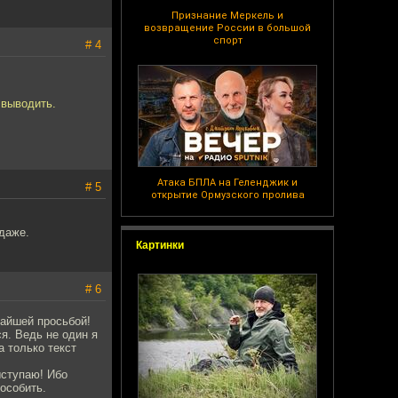
Признание Меркель и
возвращение России в большой
спорт
# 4
 выводить.
Атака БПЛА на Геленджик и
# 5
открытие Ормузского пролива
даже.
Картинки
# 6
жайшей просьбой!
я. Ведь не один я
а только текст
ыступаю! Ибо
особить.