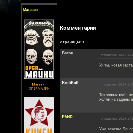
Магазин
Комментарии
cтраницы: 1
Батон
отправлено 10.08.14 
Ух ты, новая заста
KroliKoff
Магазин
отправлено 10.08.14 
ОПЕРМАЙКИ
Так живых пчёл не
Уолли на заднем п
PAND
отправлено 10.08.14 
Уже заказал Sound