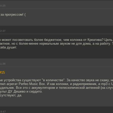
10:25
за прогрессом! (
22:37
о может посоветовать более бюджетное, чем колонка от Креатива? Цель
ктное, но с более-менее нормальным звуком не для дома, а на работу. 
жаба душит.
11:36
#15
е устройства существуют "в количестве". За качество звука не скажу, н
пил агрегат Perfeo Music Box. И как колонки, и радиоприемник, и mp3 с
удильник. Все это с аккумулятором и телескопической антенной (на слу
ульт ДУ. Дешево и сердито.
сутствуют, да.
19:47