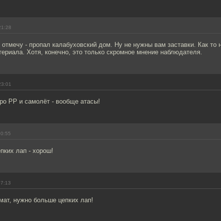
21:28
 отмечу - пропал калабуховский дом. Ну не нужны вам заставки. Как то 
ериала. Хотя, конечно, это только скромное мнение наблюдателя.
23:01
ро РР и самолёт - вообще атасы!
00:55
пких лап - хорош!
07:13
ат, нужно больше цепких лап!