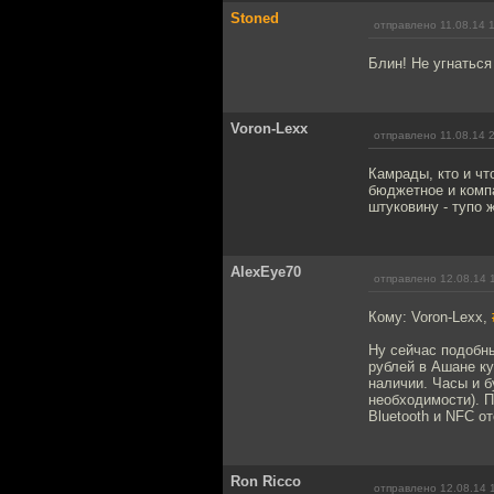
Stoned
отправлено 11.08.14 
Блин! Не угнаться 
Voron-Lexx
отправлено 11.08.14 
Камрады, кто и чт
бюджетное и компа
штуковину - тупо 
AlexEye70
отправлено 12.08.14 
Кому: Voron-Lexx,
Ну сейчас подобны
рублей в Ашане ку
наличии. Часы и б
необходимости). П
Bluetooth и NFC от
Ron Ricco
отправлено 12.08.14 