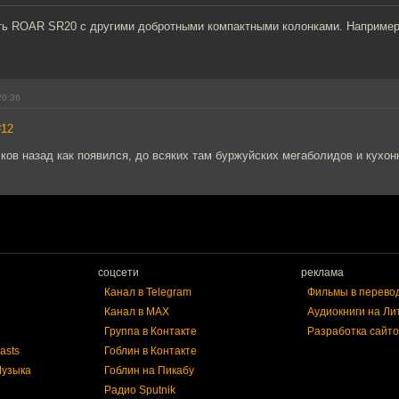
ть ROAR SR20 с другими добротными компактными колонками. Наприме
20:36
#12
ков назад как появился, до всяких там буржуйских мегаболидов и кухон
соцсети
реклама
Канал в Telegram
Фильмы в перево
Канал в MAX
Аудиокниги на Ли
Группа в Контакте
Разработка сайто
asts
Гоблин в Контакте
Музыка
Гоблин на Пикабу
Радио Sputnik