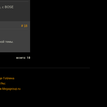
р, с BOSE
# 18
ной темы.
всего: 18
де Гоблина
тРес
в Megagroup.ru