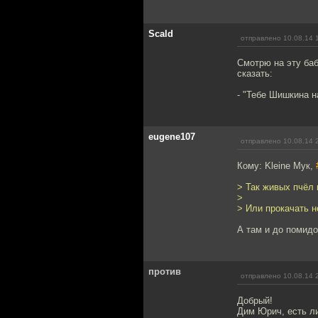
Scald
отправлено 10.08.14 
Смотрю на эту баб
сказать:
- "Тебе Шишкина н
eugene107
отправлено 10.08.14 
Кому: Kleine Мук,
> Так живых пчёл 
>
> Или прокачать 
А там и до помидо
против
отправлено 10.08.14 
Добрый!
Дим Юрич, есть ли