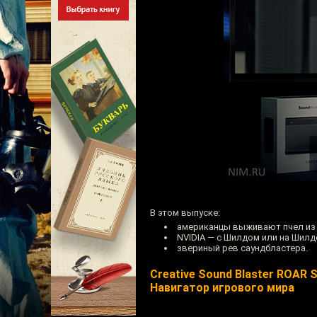
В этом выпуске:
американцы выживают пчел из 
NVIDIA — с Шилдом или на Шилд
звериный рев cаундбластера.
Creative Sound Blaster ROAR 
Навигатор игрового мира