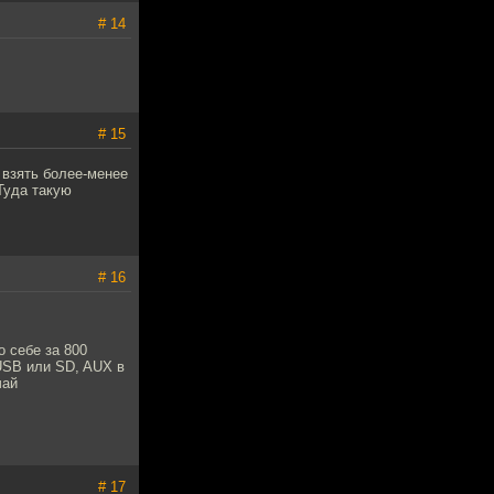
# 14
# 15
 взять более-менее
Туда такую
# 16
о себе за 800
 USB или SD, AUX в
чай
# 17