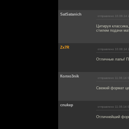
SatSatanich
отправлено 10.08.14 
Цитируя классика,
стилем подачи мат
Zx7R
отправлено 10.08.14 
Отличные лапы! П
Колxo3nik
отправлено 11.08.14 
Свежий формат це
cnukep
отправлено 11.08.14 
Отличнейший форм