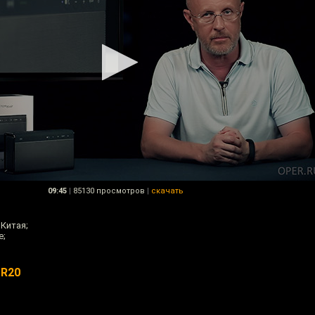
09:45
|
85130 просмотров
|
скачать
Китая;
е;
SR20