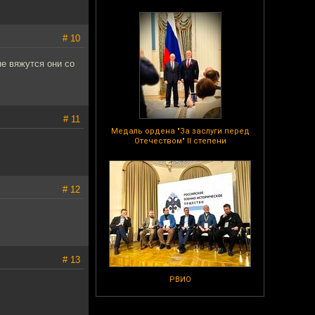
# 10
не вяжутся они со
# 11
Медаль ордена "За заслуги перед
Отечеством" II степени
# 12
# 13
РВИО