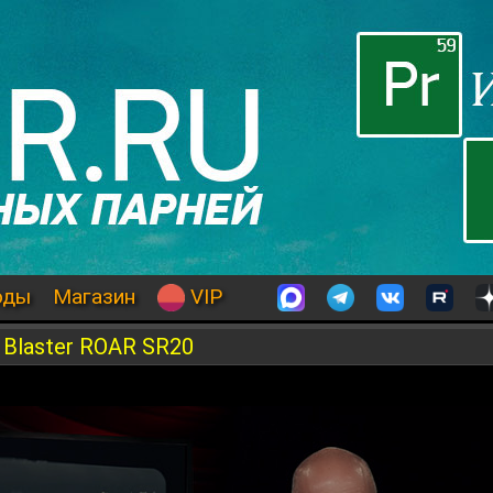
оды
Магазин
VIP
 Blaster ROAR SR20