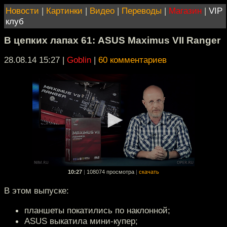
Новости
|
Картинки
|
Видео
|
Переводы
|
Магазин
|
VIP
клуб
В цепких лапах 61: ASUS Maximus VII Ranger
28.08.14 15:27
|
Goblin
|
60 комментариев
10:27
|
108074 просмотра
|
скачать
В этом выпуске:
планшеты покатились по наклонной;
ASUS выкатила мини-купер;