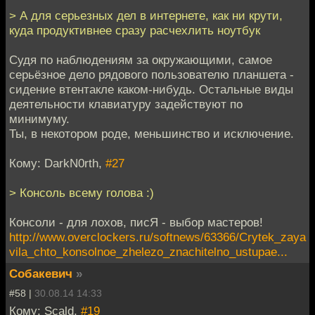
> А для серьезных дел в интернете, как ни крути,
куда продуктивнее сразу расчехлить ноутбук
Судя по наблюдениям за окружающими, самое
серьёзное дело рядового пользователю планшета -
сидение втентакле каком-нибудь. Остальные виды
деятельности клавиатуру задействуют по
минимуму.
Ты, в некотором роде, меньшинство и исключение.
Кому: DarkN0rth,
#27
> Консоль всему голова :)
Консоли - для лохов, писЯ - выбор мастеров!
http://www.overclockers.ru/softnews/63366/Crytek_zaya
vila_chto_konsolnoe_zhelezo_znachitelno_ustupae...
Собакевич
»
#58 |
30.08.14 14:33
Кому: Scald,
#19