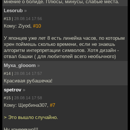
мнение о болиде. Плюсы, минусы, слабые места.
Lesorub
»
#13 |
28.08.14 17:56
Кому: Ziyod,
#10
У японцев уже лет 8 есть линейка часов, по которым
хрен поймешь сколько времени, если не знаешь
алгоритм интерпретации символов. Хотя дизайн -
отвал башки ( для любителей всего необычного)
Myxa_glooom
»
#14 |
28.08.14 17:57
Красивая рубашечка!
spetrov
»
#15 |
28.08.14 17:58
Кому: Щербина307,
#7
> Это вышло случайно.
Ну конееечно!!!