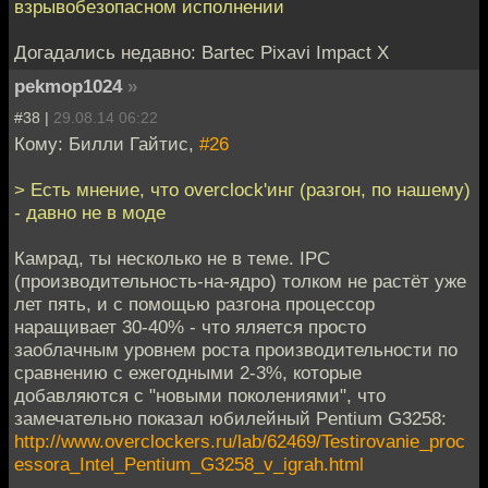
взрывобезопасном исполнении
Догадались недавно: Bartec Pixavi Impact X
pekmop1024
»
#38 |
29.08.14 06:22
Кому: Билли Гайтис,
#26
> Есть мнение, что overclock'инг (разгон, по нашему)
- давно не в моде
Камрад, ты несколько не в теме. IPC
(производительность-на-ядро) толком не растёт уже
лет пять, и с помощью разгона процессор
наращивает 30-40% - что яляется просто
заоблачным уровнем роста производительности по
сравнению с ежегодными 2-3%, которые
добавляются с "новыми поколениями", что
замечательно показал юбилейный Pentium G3258:
http://www.overclockers.ru/lab/62469/Testirovanie_proc
essora_Intel_Pentium_G3258_v_igrah.html