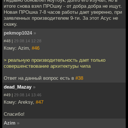
Недавно обновлял ноутбук, долго его изучал, но в
итоге снова взял ПРОшку - от добра добра не ищут.
Новая ПРОшка 7-8 часов работы дает уверенно, при
заявленных производителем 9-ти. За этот Асус не
скажу.
pekmop1024
»
#48 |
29.08.14 12:28
Кому: Azim,
#46
> реальную производительность дает только
совершенствование архитектуры чипа
Ответ на данный вопрос есть в
#38
dead_Mazay
»
#49 |
29.08.14 13:46
Кому: Areksy,
#47
Спасибо!
Azim
»