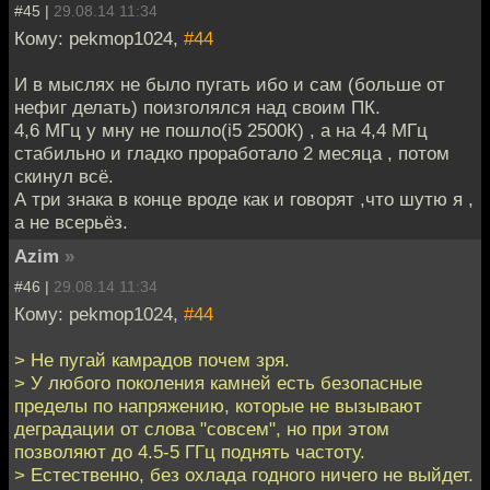
#45 |
29.08.14 11:34
Кому: pekmop1024,
#44
И в мыслях не было пугать ибо и сам (больше от
нефиг делать) поизголялся над своим ПК.
4,6 МГц у мну не пошло(i5 2500К) , а на 4,4 МГц
стабильно и гладко проработало 2 месяца , потом
скинул всё.
А три знака в конце вроде как и говорят ,что шутю я ,
а не всерьёз.
Azim
»
#46 |
29.08.14 11:34
Кому: pekmop1024,
#44
> Не пугай камрадов почем зря.
> У любого поколения камней есть безопасные
пределы по напряжению, которые не вызывают
деградации от слова "совсем", но при этом
позволяют до 4.5-5 ГГц поднять частоту.
> Естественно, без охлада годного ничего не выйдет.