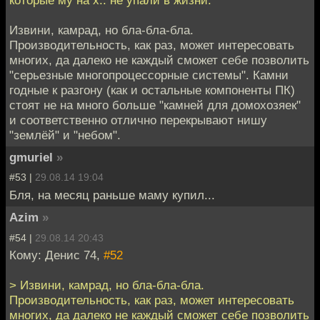
которые му на х.. не упали в жизни.
Извини, камрад, но бла-бла-бла.
Производительность, как раз, может интересовать
многих, да далеко не каждый сможет себе позволить
"серьезные многопроцессорные системы". Камни
годные к разгону (как и остальные компоненты ПК)
стоят не на много больше "камней для домохозяек"
и соответственно отлично перекрывают нишу
"землёй" и "небом".
gmuriel
»
#53 |
29.08.14 19:04
Бля, на месяц раньше маму купил...
Azim
»
#54 |
29.08.14 20:43
Кому: Денис 74,
#52
> Извини, камрад, но бла-бла-бла.
Производительность, как раз, может интересовать
многих, да далеко не каждый сможет себе позволить