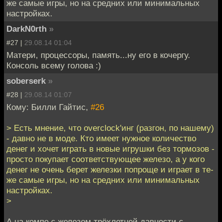
же самые игры, но на средних или минимальных
настройках.
DarkN0rth
»
#27 |
29.08.14 01:04
Матери, процессоры, память...ну его в кочергу.
Консоль всему голова :)
soberserk
»
#28 |
29.08.14 01:07
Кому: Билли Гайтис,
#26
> Есть мнение, что overclock'инг (разгон, по нашему)
- давно не в моде. Кто имеет нужное количество
денег и хочет играть в новые игрушки без тормозов -
просто покупает соответствующее железо, а у кого
денег не очень берет железки попроще и играет в те-
же самые игры, но на средних или минимальных
настройках.
>
А на компе с железом трёхлетней давности с