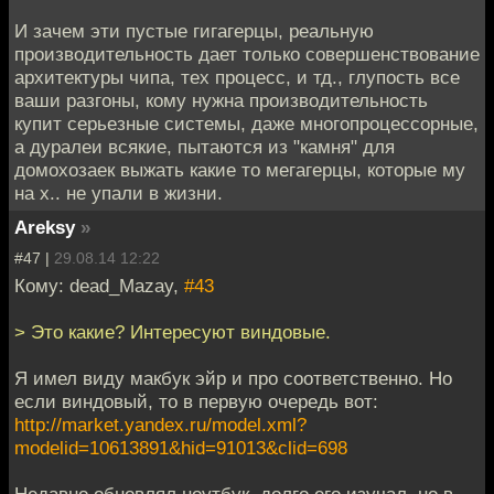
И зачем эти пустые гигагерцы, реальную
производительность дает только совершенствование
архитектуры чипа, тех процесс, и тд., глупость все
ваши разгоны, кому нужна производительность
купит серьезные системы, даже многопроцессорные,
а дуралеи всякие, пытаются из "камня" для
домохозаек выжать какие то мегагерцы, которые му
на х.. не упали в жизни.
Areksy
»
#47 |
29.08.14 12:22
Кому: dead_Mazay,
#43
> Это какие? Интересуют виндовые.
Я имел виду макбук эйр и про соответственно. Но
если виндовый, то в первую очередь вот:
http://market.yandex.ru/model.xml?
modelid=10613891&hid=91013&clid=698