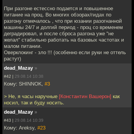
При разгоне естессно подается и повышенное
питание на проц. Во многих обзорах/гидах по
разгону отмечалось , что при юзании разогнанной
машины 24/7 и долгий период - проц со временем
деградировал, и после сброса разгона уже "не
желал" стабильно работать на базовых частотах и
малом питании.
Оверклокинг - зло !!! (особенно если руки не оттель
растут)
dead_Mazay
»
#42 |
29.08.14 10:38
Кому: SHINNOK,
#3
> Не, я часы наручные
[Константин Вашерон]
как
носил, так и буду носить.
dead_Mazay
»
#43 |
29.08.14 10:39
Кому: Areksy,
#23