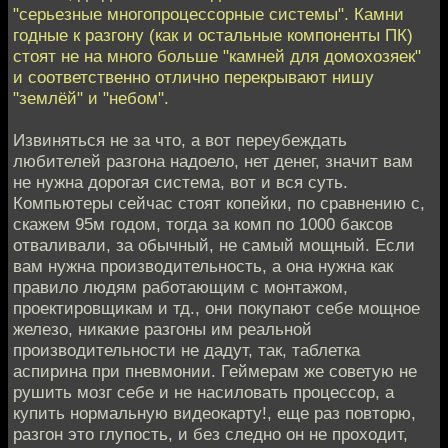
"серьезные многопроцессорные системы". Камни
годные к разгону (как и остальные компоненты ПК)
стоят не на много больше "камней для домохозяек"
и соответственно отлично перекрывают нишу
"землёй" и "небом".
Извиняться не за что, а вот переубеждать
любителей разгона надоело, нет денег, значит вам
не нужна дорогая система, вот и вся суть.
Компьютеры сейчас стоят копейки, по сравнению с,
скажем 95м годом, тогда за комп по 1000 баксов
отваливали, за обычный, не самый мощный. Если
вам нужна производительность, а она нужна как
правило людям работающим с монтажом,
проектировщикам и тд., они покупают себе мощное
железо, никакие разгоны им реальной
производительности не дадут, так, таблетка
аспирина при пневмонии. Геймерам же советую не
рушить мозг себе и не насиловать процессор, а
купить нормальную видеокарту!, еще раз повторю,
разгон это глупость, и без следно он не проходит,