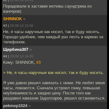
#2 |
28.08.14 15:39
Порадовали в заставке мотивы саундтрека из
вангеров)
SHINNOK
»
#3 |
28.08.14 15:56
Не, я часы наручные как носил, так и буду носить.
Гораздо удобнее, чем каждый раз лезть в карман за
телефоном.
Щербина307
»
#4 |
28.08.14 16:05
Кому: SHINNOK,
#3
> Не, я часы наручные как носил, так и буду носить.
Я уже давно решил завязать с ними. Не любят меня
часы, ломаются. Сначала устроил гонку, повышая
неубиваемость и заодно цену. После того как
раздавил камазом 1кдолларов, решил остановиться.
pekmop1024
»