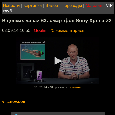
Новости
|
Картинки
|
Видео
|
Переводы
|
Магазин
|
VIP
клуб
В цепких лапах 63: смартфон Sony Xperia Z2
02.09.14 10:50
|
Goblin
|
75 комментариев
13:57
|
145834 просмотра
|
скачать
vilianov.com