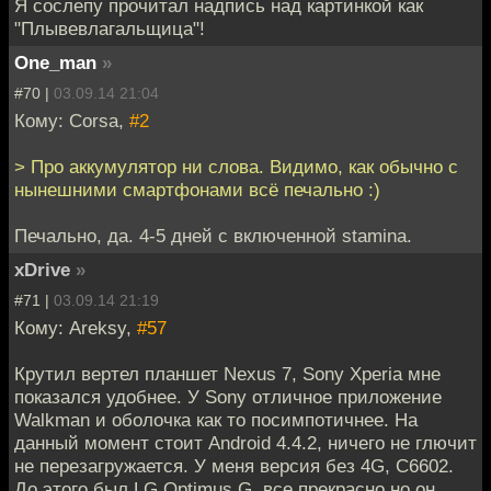
Я сослепу прочитал надпись над картинкой как
"Плывевлагальщица"!
One_man
»
#70 |
03.09.14 21:04
Кому: Corsa,
#2
> Про аккумулятор ни слова. Видимо, как обычно с
нынешними смартфонами всё печально :)
Печально, да. 4-5 дней с включенной stamina.
xDrive
»
#71 |
03.09.14 21:19
Кому: Areksy,
#57
Крутил вертел планшет Nexus 7, Sony Xperia мне
показался удобнее. У Sony отличное приложение
Walkman и оболочка как то посимпотичнее. На
данный момент стоит Android 4.4.2, ничего не глючит
не перезагружается. У меня версия без 4G, С6602.
До этого был LG Optimus G, все прекрасно но он