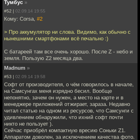
Тумбус
»
#52 |
02.09.14 19:55
Кому: Corsa,
#2
> Про аккумулятор ни слова. Видимо, как обычно с
нынешними смартфонами всё печально :)
С батареей там все очень хорошо. После Z - небо и
земля. Пользую Z2 месяца два.
Madnum
»
#53 |
02.09.14 19:58
Софт от производителя, о чём говорилось в начале,
на Самсунгах меня изрядно бесил. Вообще
непонятно, зачем он нужен, а место на карте и в
менеджере приложений отжирает, зараза. Недавно
читал статью на одном из ресурсов, что Самсунги с
удивлением обнаружили, что ихний софт почти
никто не пользует ).
Сейчас приобрёл компактную вресию Соньки Z1.
Аппаратом доволен, за исключением качества фото.