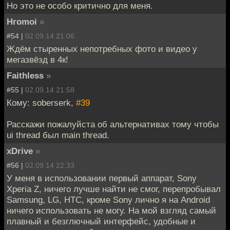
Но это не особо критично для меня.
Hromoi
»
#54 |
02.09.14 21:06
Ждём стыренных непотребных фото и видео у
мегазвёзд в 4к!
Faithless
»
#55 |
02.09.14 21:58
Кому: soberserk,
#39
Расскажи пожалуйста об альтернативах тому чтобы
ui thread был main thread.
xDrive
»
#56 |
02.09.14 22:33
У меня в использовании первый аппарат, Sony
Xperia Z, ничего лучше найти не смог, перепробывал
Samsung, LG, HTC, кроме Sony лично я на Android
ничего использовать не могу. На мой взгляд самый
плавный и безглючный интерфейс, удобные и