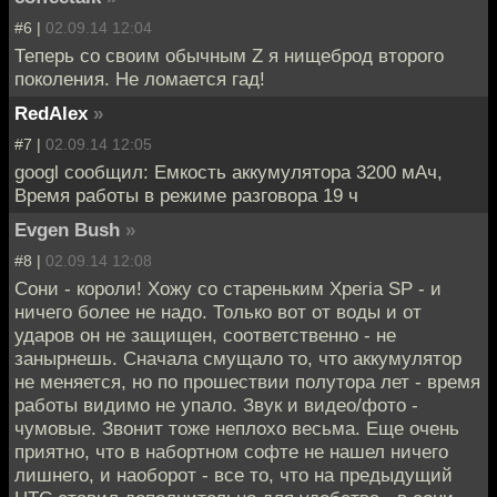
#6 |
02.09.14 12:04
Теперь со своим обычным Z я нищеброд второго
поколения. Не ломается гад!
RedAlex
»
#7 |
02.09.14 12:05
googl сообщил: Емкость аккумулятора 3200 мАч,
Время работы в режиме разговора 19 ч
Evgen Bush
»
#8 |
02.09.14 12:08
Сони - короли! Хожу со стареньким Xperia SP - и
ничего более не надо. Только вот от воды и от
ударов он не защищен, соответственно - не
занырнешь. Сначала смущало то, что аккумулятор
не меняется, но по прошествии полутора лет - время
работы видимо не упало. Звук и видео/фото -
чумовые. Звонит тоже неплохо весьма. Еще очень
приятно, что в набортном софте не нашел ничего
лишнего, и наоборот - все то, что на предыдущий