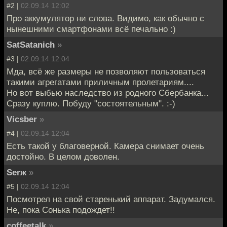
#2 |
02.09.14 12:02
Про аккумулятор ни слова. Видимо, как обычно с
нынешними смартфонами всё печально :)
SatSatanich
»
#3 |
02.09.14 12:04
Мда, всё же размеры не позволяют пользоваться
такими агрегатами приличным пролетариям....
Но вот выбью наследство из родного Сбербанка...
Сразу куплю. Побуду "состоятельным". :-)
Vicsber
»
#4 |
02.09.14 12:04
Есть такой у благоверной. Камера снимает очень
достойно. В целом доволен.
Serж
»
#5 |
02.09.14 12:04
Посмотрел на свой старенький аппарат. Задумался.
Не, пока Сонька подождет!!
coffeetalk
»