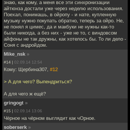
знаю, как кому, а меня все эти синхронизации
айтюнза достали уже через неделю использования.
Поехал, понимашь, в ойропу - и нате, купленную
музыку нужно покупать обратно, теперь за ойро. Не,
не понял я цимес, да и макбуки не нужны как-то
были никогда, а без них - уже не то, с виндовсом
айфоны не так дружны, как хотелось бы. То ли дело -
Соня с андройдом.
Mike_nsk
»
#14 |
02.09.14 12:54
Кому: Щербина307,
#12
> А для чего? Выпендриться?
А для чего ж ещё?
gringogt
»
#15 |
02.09.14 13:06
Чёрное на чёрном выглядит как чОрное.
soberserk
»