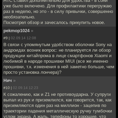
HTC ставил дополнительно для удобства - в сони
уже было включено. Для профилактики перегружаю
раз в неделю, но это - в силу привычки, совершенно
необязательно.
Посмотрел обзор и зачесалось прикупить новое.
pekmop1024
»
#9 |
02.09.14 12:08
В связи с упомянутым удобством оболочки Sony на
андроидах возник вопрос: не планируется ли обзор
продукции китайпрома в лице смартфонов Xiaomi и
любимой в народе прошивки MIUI (все же именно
прошивки, т.к. изменения в ней заметно больше, чем
просто установка лончера)?
Нич
»
#10 |
02.09.14 12:23
К сожалению, как и Z1 не противоударна. У супруги
выпал из рук и приземлился, как говорится, так, как
приземляются один раз на миллион - зацепив по
траектории падения металлическую ручку тумбочки
углом экрана. А жаль, телефоны то хорошие, что