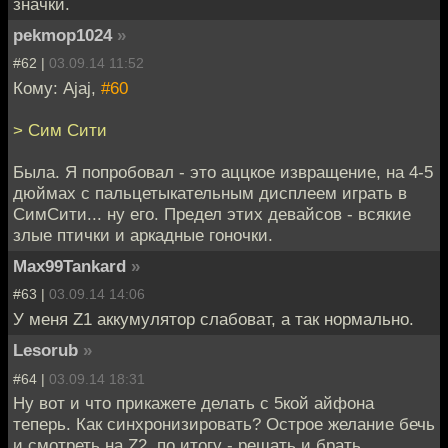
значки.
pekmop1024
»
#62 |
03.09.14 11:52
Кому: Ajaj,
#60
> Сим Сити
Была. Я попробовал - это аццкое извращение, на 4-5
дюймах с пальцетыкательным дисплеем играть в
СимСити... ну его. Предел этих девайсов - всякие
злые птички и аркадные гоночки.
Max99Tankard
»
#63 |
03.09.14 14:06
У меня Z1 аккумулятор слабоват, а так нормально.
Lesorub
»
#64 |
03.09.14 18:31
Ну вот и что прикажете делать с 5кой айфона
теперь. Как синхронизировать? Острое желание бечь
и смотреть на Z2, по итогу - решать и брать