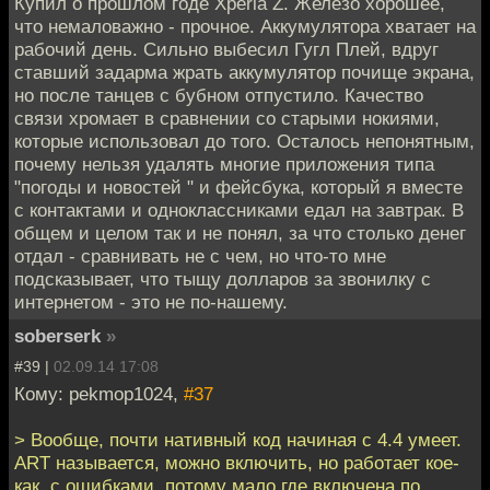
Купил о прошлом годе Xperia Z. Железо хорошее,
что немаловажно - прочное. Аккумулятора хватает на
рабочий день. Сильно выбесил Гугл Плей, вдруг
ставший задарма жрать аккумулятор почище экрана,
но после танцев с бубном отпустило. Качество
связи хромает в сравнении со старыми нокиями,
которые использовал до того. Осталось непонятным,
почему нельзя удалять многие приложения типа
"погоды и новостей " и фейсбука, который я вместе
с контактами и одноклассниками едал на завтрак. В
общем и целом так и не понял, за что столько денег
отдал - сравнивать не с чем, но что-то мне
подсказывает, что тыщу долларов за звонилку с
интернетом - это не по-нашему.
soberserk
»
#39 |
02.09.14 17:08
Кому: pekmop1024,
#37
> Вообще, почти нативный код начиная с 4.4 умеет.
ART называется, можно включить, но работает кое-
как, с ошибками, потому мало где включена по