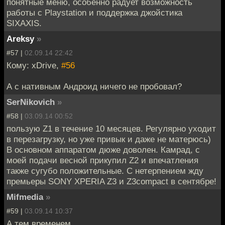
понятные меню, особенно радует возможность
работы с Playstation и поддержка джойстика
SIXAXIS.
Areksy
»
#57 |
02.09.14 22:42
Кому: xDrive,
#56
А с нативным Андроид ничего не пробовал?
SerNikovich
»
#58 |
03.09.14 00:52
пользую Z1 в течение 10 месяцев. Регулярно уходит
в перезагрузку, но уже привык и даже не матерюсь)
В основном аппаратом дюже доволен. Камрад, с
моей подачи весной прикупил Z2 и впечатления
также сугубо положительные. С нетерпением жду
премьеры SONY XPERIA Z3 и Z3compact в сентябре!
Mifmedia
»
#59 |
03.09.14 10:37
А тем временем