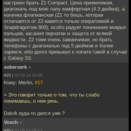
настроен брать Z1 Compact. Цена приемлемая,
диагональ под мою лапу комфортная (4.3 дюйма), а
начинка флагманская (Z1 то бишь, которая
отличается от Z2 кажется только оперативкой и
Snapdragon'ом 800), особо радует понимание мокрых
пальцев, касания перчатки и защита от всякой
жидкости. Z2 тоже очень заманчивая, но брать
телефоны с диагональю под 5 дюймов и более
зарекся, ибо долго привыкал к лопате такой в случае
с Galaxy S3.
soberserk
»
#29 |
02.09.14 15:08
Кому: Merlin,
#17
> Это говорит только о том, что ты слабо
понимаешь, о чем речь.
Dalvik куда-то делся уже ?
Vovch
»
#30 |
02.09.14 15:14