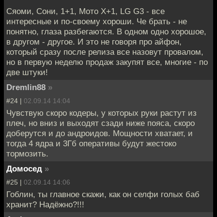
Сяоми, Сони, 1+1, Мото X+1, LG G3 - все
интересные и по-своему хороши. Че брать - не
понятно, глаза разбегаются. В одном одно хорошое,
в другом - другое. И это не говоря про айфон,
который сразу после релиза все назовут провалом,
но в первую неделю продаж закупят все, многие - по
две штуки!
Dremlin88
»
#24 |
02.09.14 14:04
Чувствую скоро кодеры, у которых руки растут из
плеч, но вниз и выходят сзади ниже пояса, скоро
доберутся и до андроидов. Мощности хватает, и
тогда 4 ядра и 3Гб оперативы будут жестоко
тормозить.
Домосед
»
#25 |
02.09.14 14:06
Гоблин, ты главное скажи, как он селфи голых баб
хранит? Надёжно?!!!