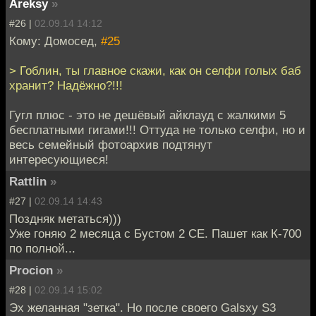
Areksy
»
#26 |
02.09.14 14:12
Кому: Домосед,
#25
> Гоблин, ты главное скажи, как он селфи голых баб
хранит? Надёжно?!!!
Гугл плюс - это не дешёвый айклауд с жалкими 5
бесплатными гигами!!! Оттуда не только селфи, но и
весь семейный фотоархив подтянут
интересующиеся!
Rattlin
»
#27 |
02.09.14 14:43
Поздняк метаться)))
Уже гоняю 2 месяца с Бустом 2 СЕ. Пашет как К-700
по полной...
Procion
»
#28 |
02.09.14 15:02
Эх желанная "зетка". Но после своего Galsxy S3