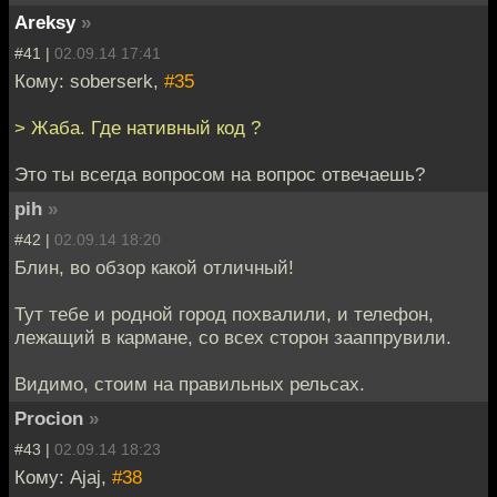
Areksy
»
#41 |
02.09.14 17:41
Кому: soberserk,
#35
> Жаба. Где нативный код ?
Это ты всегда вопросом на вопрос отвечаешь?
pih
»
#42 |
02.09.14 18:20
Блин, во обзор какой отличный!
Тут тебе и родной город похвалили, и телефон,
лежащий в кармане, со всех сторон зааппрувили.
Видимо, стоим на правильных рельсах.
Procion
»
#43 |
02.09.14 18:23
Кому: Ajaj,
#38