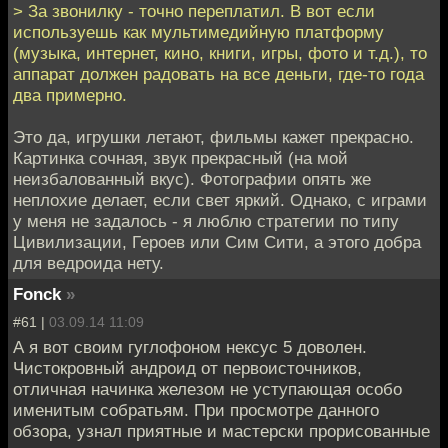
> За звонилку - точно переплатил. В вот если
используешь как мультимедийную платформу
(музыка, интернет, кино, книги, игры, фото и т.д.), то
аппарат должен радовать на все деньги, где-то года
два примерно.
Это да, игрушки летают, фильмы кажет прекрасно.
Картинка сочная, звук прекрасный (на мой
неизбалованный вкус). Фотографии опять же
неплохие делает, если свет яркий. Однако, с играми
у меня не задалось - я люблю стратегии по типу
Цивилизации, Героев или Сим Сити, а этого добра
для ведроида нету.
Fonck
»
#61 |
03.09.14 11:09
А я вот своим гуглофоном нексус 5 доволен.
Чистокровный андроид от первоисточников,
отличная начинка железом не уступающая особо
именитым собратьям. При просмотре данного
обзора, узнал приятные и мастерски прорисованные