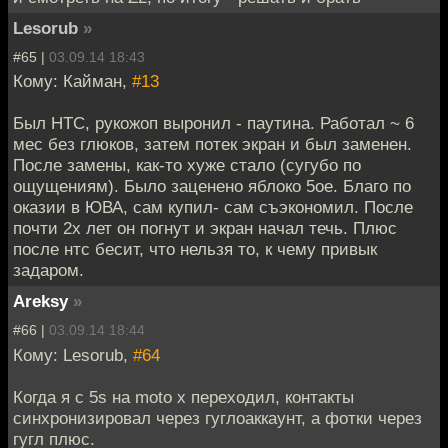
Lesorub
»
#65 |
03.09.14 18:43
Кому: Кайман,
#13
Был HTC, рукожоп выронил - паутина. Работал ~ 6
мес без глюков, затем потек экран и был заменен.
После замены, как-то хуже стало (сугубо по
ощущениям). Было заценено яблоко 5ое. Благо по
оказии в ЮВА, сам купил- сам съэкономил. После
почти 2х лет он погнут и экран начал течь. Плюс
после нтс бесит, что нельзя то, к чему привык
задаром.
Areksy
»
#66 |
03.09.14 18:44
Кому: Lesorub,
#64
Когда я с 5s на moto x переходил, контакты
синхронизировал через гуглоаккаунт, а фотки через
гугл плюс.