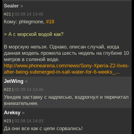
Sealer
»
#21 |
02.09.14 13:45
Кому: phlegmone,
#18
> А с морской водой как?
В морскую нельзя. Однако, описан случай, когда
данная модель прожила шесть недель на глубине 10
метров в соленой воде.
http://www.phonearena.com/news/Sony-Xperia-Z2-lives-
after-being-submerged-in-salt-water-for-6-weeks_...
JetWing
»
#22 |
02.09.14 13:46
Увидев заставку с надписью, вздрогнул и перечитал
внимательнее.
Areksy
»
#23 |
02.09.14 14:03
Да они все как с цепи сорвались!