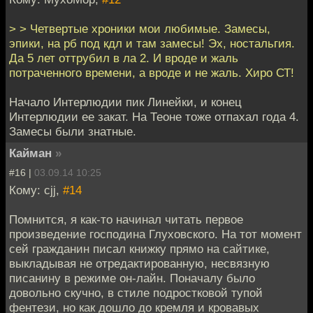
> > Четвертые хроники мои любимые. Замесы,
эпики, на рб под кдл и там замесы! Эх, ностальгия.
Да 5 лет оттрубил в ла 2. И вроде и жаль
потраченного времени, а вроде и не жаль. Хиро СТ!
Начало Интерлюдии пик Линейки, и конец
Интерлюдии ее закат. На Теоне тоже отпахал года 4.
Замесы были знатные.
Кайман
»
#16 |
03.09.14 10:25
Кому: cjj,
#14
Помнится, я как-то начинал читать первое
произведение господина Глуховского. На тот момент
сей гражданин писал книжку прямо на сайтике,
выкладывая не отредактированную, несвязную
писанину в режиме он-лайн. Поначалу было
довольно скучно, в стиле подростковой тупой
фентези, но как дошло до кремля и кровавых