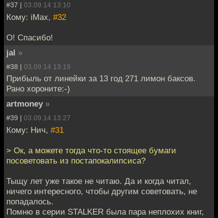
#37 |
03.09.14 13:10
Кому: iMax,
#32
О! Спасибо!
jal
»
#38 |
03.09.14 13:19
Прибыль от линейки за 13 год 271 лимон баксов.
Рано хороните:-)
artmoney
»
#39 |
03.09.14 13:27
Кому: Нич,
#31
> Ок, а можете тогда что-то стоящее бумаги
посоветовать из постапокалипсиса?
Тыщу лет уже такое не читаю. Да и когда читал,
ничего интересного, чтобы другим советовать, не
попадалось.
Помню в серии STALKER была пара неплохих книг,