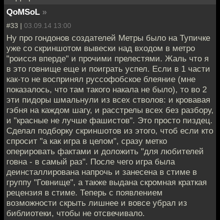
QoMSoL
»
#33 |
03.09.14 13:00
Ну про гондонов создателей Метры было на Тупичке
уже со скриншотом вывески над входом в метро
"роисся вперде" и прочими прелестями. Жаль что я
в это говнище еще и поиграть успел. Если в 1 части
как-то не воспринял руссофобское блеяние (мне
показалось, что там такого накала не было), то во 2
эти пидоры шмальнули из всех стволов: и кровавая
гэбня на каждом шагу, и расстрелы всех без разбору,
и "красные не лучше фашистов". Это просто пиздец.
Сделал подборку скриншотов из этого, чтоб если кто
спросит "а как игра в целом", сразу метко
оперировать фактами и доложить "для любителей
говна - в самый раз". После чего игра была
деинсталлирована напрочь и занесена в стиме в
группу "Говнище", а также выдана скромная краткая
рецензия в стиме. Теперь с появлением
возможности скрыть лишнее и вовсе убрал из
библиотеки, чтобы не отсвечивало.