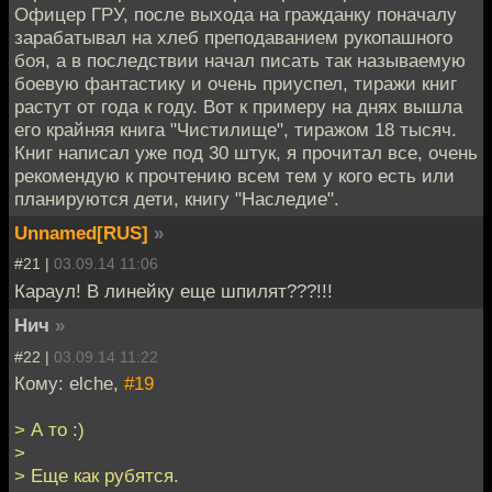
Офицер ГРУ, после выхода на гражданку поначалу
зарабатывал на хлеб преподаванием рукопашного
боя, а в последствии начал писать так называемую
боевую фантастику и очень приуспел, тиражи книг
растут от года к году. Вот к примеру на днях вышла
его крайняя книга "Чистилище", тиражом 18 тысяч.
Книг написал уже под 30 штук, я прочитал все, очень
рекомендую к прочтению всем тем у кого есть или
планируются дети, книгу "Наследие".
Unnamed[RUS]
»
#21 |
03.09.14 11:06
Караул! В линейку еще шпилят???!!!
Нич
»
#22 |
03.09.14 11:22
Кому: elche,
#19
> А то :)
>
> Еще как рубятся.