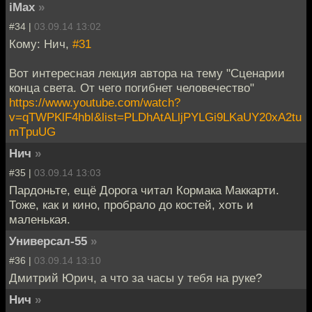
iMax
»
#34 |
03.09.14 13:02
Кому: Нич,
#31
Вот интересная лекция автора на тему "Сценарии
конца света. От чего погибнет человечество"
https://www.youtube.com/watch?
v=qTWPKlF4hbI&list=PLDhAtALljPYLGi9LKaUY20xA2tu
mTpuUG
Нич
»
#35 |
03.09.14 13:03
Пардоньте, ещё Дорога читал Кормака Маккарти.
Тоже, как и кино, пробрало до костей, хоть и
маленькая.
Универсал-55
»
#36 |
03.09.14 13:10
Дмитрий Юрич, а что за часы у тебя на руке?
Нич
»