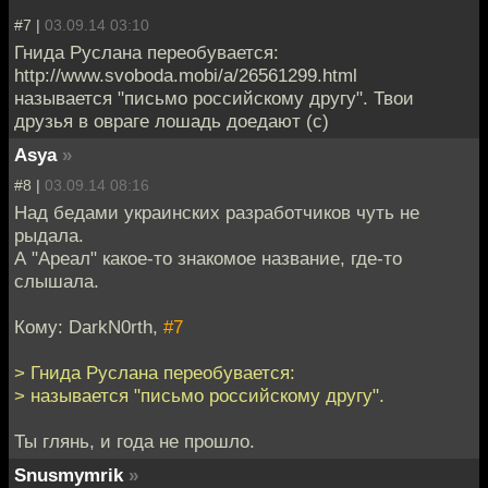
#7 |
03.09.14 03:10
Гнида Руслана переобувается:
http://www.svoboda.mobi/a/26561299.html
называется "письмо российскому другу". Твои
друзья в овраге лошадь доедают (с)
Asya
»
#8 |
03.09.14 08:16
Над бедами украинских разработчиков чуть не
рыдала.
А "Ареал" какое-то знакомое название, где-то
слышала.
Кому: DarkN0rth,
#7
> Гнида Руслана переобувается:
> называется "письмо российскому другу".
Ты глянь, и года не прошло.
Snusmymrik
»