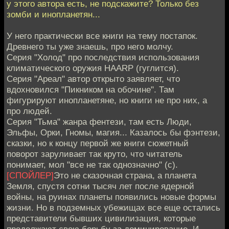
у этого автора есть, не подскажите? Только без
зомби и инопланетян...
У него практически все книги на тему постапок.
Древнего ты уже знаешь, про него молчу.
Серия "Холод" про последствия использования
климатического оружия HAARP (гуглится).
Серия "Ареал" автор открыто заявляет, что
вдохновился "Пикником на обочине". Там
фигурируют инопланетяне, но книги не про них, а
про людей.
Серия "Тьма" жанра фентези, там есть Люди,
Эльфы, Орки, Гномы, магия... Казалось бы фэнтези,
сказки, но к концу первой же книги сюжетный
поворот заруливает так круто, что читатель
понимает, мол "все не так однозначно" (с).
[СПОЙЛЕР]
Это не сказочная страна, а планета
Земля, спустя сотни тысяч лет после ядерной
войны, на руинах планеты появились новые формы
жизни. Но в подземных убежищах все еще остались
представители бывших цивилизация, которые