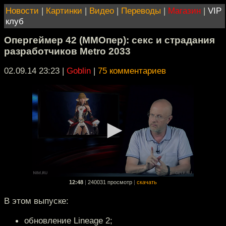
Новости
|
Картинки
|
Видео
|
Переводы
|
Магазин
|
VIP
клуб
Опергеймер 42 (ММОпер): секс и страдания
разработчиков Metro 2033
02.09.14 23:23
|
Goblin
|
75 комментариев
12:48
|
240031 просмотр
|
скачать
В этом выпуске:
обновление Lineage 2;