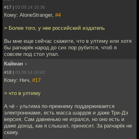
#17 |
03.09.14 10:36
Кому: AloneStranger,
#4
> Более того, у нее российский издатель
Вы мне еще сейчас скажите, что в ултиму или хотя
бы рагнарёк народ до сих пор рубится, чтоб я
совсем под стол упал.
Кайман
»
#18 |
03.09.14 10:42
Кому: Нич,
#17
> что в ултиму
А чё - ультима по-прежнему поддерживается
электрониками, есть масса шардов и даже Три-Дэ
версия. Сам давненько не игрался, но оно есть и
даже доход, как я слышал, приносит. За рагнарёк не
скажу.