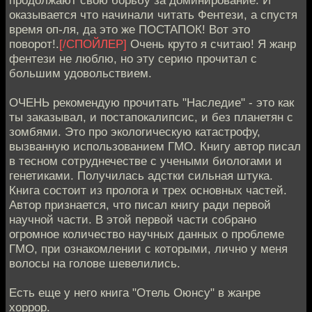
продолжают свою борьбу за доминирование. И
оказывается что начинали читать Фентези, а спустя
время оп-ля, да это же ПОСТАПОК! Вот это
поворот!.
[/СПОЙЛЕР]
Очень круто я считаю! Я жанр
фентези не люблю, но эту серию прочитал с
большим удовольствием.
ОЧЕНЬ рекомендую прочитать "Наследие" - это как
ты заказывал, и постапокалипсис, и без планетян с
зомбями. Это про экологическую катастрофу,
вызванную использованием ГМО. Книгу автор писал
в тесном сотруднечестве с учеными биологами и
генетиками. Получилась адстки сильная штука.
Книга состоит из пролога и трех основных частей.
Автор признается, что писал книгу ради первой
научной части. В этой первой части собрано
огромное количество научных данных о проблеме
ГМО, при ознакомлении с которыми, лично у меня
волосы на голове шевелились.
Есть еще у него книга "Отель Оюнсу" в жанре
хоррор.