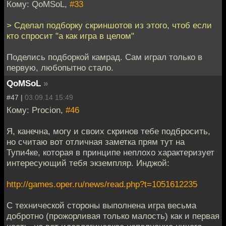
Кому: QoMSoL,
#33
> Сделал подборку скриншотов из этого, чтоб если
кто спросит "а как игра в целом"
Поделись подборкой камрад. Сам играл только в
первую, любопытно стало.
QoMSoL
»
#47 |
03.09.14 15:49
Кому: Procion,
#46
Я, канечна, могу и своих скринов тебе подбросить,
но считаю вот отличная заметка прям тут на
Тупи4ке, которая в принципе неплохо характеризует
интересующий тебя экземпляр. Инджой:
http://games.oper.ru/news/read.php?t=1051612235
С технической стороны выполнена игра весьма
добротно (прожорливая только малость) как и первая