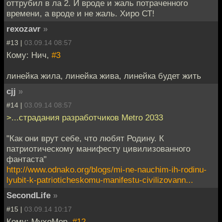
оттрубил в ла 2. И вроде и жаль потраченного
времени, а вроде и не жаль. Хиро СТ!
rexozavr
»
#13 |
03.09.14 08:57
Кому: Нич,
#3
линейка жила, линейка жива, линейка будет жить
cjj
»
#14 |
03.09.14 08:57
>...страдания разработчиков Metro 2033
"Как они врут себе, что любят Родину. К
патриотическому манифесту цивилизованного
фантаста"
http://www.odnako.org/blogs/mi-ne-nauchim-ih-rodinu-
lyubit-k-patrioticheskomu-manifestu-civilizovann...
SecondLife
»
#15 |
03.09.14 10:17
Кому: MyxoMop,
#12