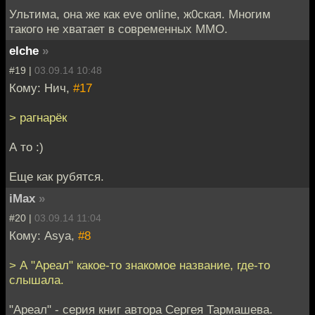
Ультима, она же как eve online, ж0ская. Многим
такого не хватает в современных ММО.
elche
»
#19 |
03.09.14 10:48
Кому: Нич,
#17
> рагнарёк
А то :)
Еще как рубятся.
iMax
»
#20 |
03.09.14 11:04
Кому: Asya,
#8
> А "Ареал" какое-то знакомое название, где-то
слышала.
"Ареал" - серия книг автора Сергея Тармашева.