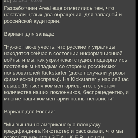
#2 |
03.09.14 00:06
Разработчики Areal еще отметились тем, что
накатали целых два обращения, для западной и
российской аудитории.
Вариант для запада:
"Нужно также учесть, что русские и украинцы
находятся сейчас в состоянии информационной
войны, и мы, как украинская студия, подвергались
постоянным нападкам со стороны российских
пользователей Kickstarter (даже получали угрозы
физической расправы). На Kickstarter у нас сейчас
свыше 16 тысяч комментариев, что, с учетом
количества наших поклонников, беспрецедентно, и
многие наши комментарии полны ненависти"
Вариант для России:
"Мы вышли на американскую площадку
краудфандинга Кикстартер и рассказали, что мы
разработчики игры S.T.A.L.K.E.R., но нам