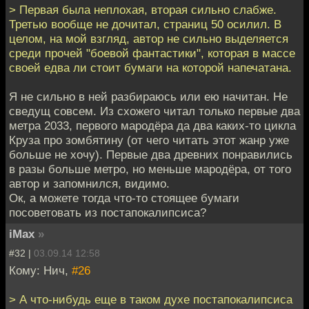
> Первая была неплохая, вторая сильно слабже.
Третью вообще не дочитал, страниц 50 осилил. В
целом, на мой взгляд, автор не сильно выделяется
среди прочей "боевой фантастики", которая в массе
своей едва ли стоит бумаги на которой напечатана.
Я не сильно в ней разбираюсь или ею начитан. Не
сведущ совсем. Из схожего читал только первые два
метра 2033, первого мародёра да два каких-то цикла
Круза про зомбятину (от чего читать этот жанр уже
больше не хочу). Первые два древних понравились
в разы больше метро, но меньше мародёра, от того
автор и запомнился, видимо.
Ок, а можете тогда что-то стоящее бумаги
посоветовать из постапокалипсиса?
iMax
»
#32 |
03.09.14 12:58
Кому: Нич,
#26
> А что-нибудь еще в таком духе постапокалипсиса