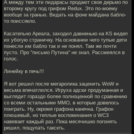
А между тем эти пидарасы продают свое дерьмо по
второму кругу под грифом Redux. Это по-моему
вообще за гранью. Видать на фоне майдана бабло-
то поиссякло.
Касательно Ареала, заходил давненько на KS видел
их убогую страничку. На основании чего тупые дети
понесли им бабло так и не понял. Там же почти
пусто. Про "письмо Путина" не знал. Рассмеялся в
голос.
Линейку в печь!!!
Я вот решил после мегаролика заценить WoW и
весьма впечатлился. Игруха адски продуманная и
выглядит гораздо более полноценной по сравнению
со всеми остальными ММО, в которые довелось
поиграть. Ну, окромя графона канечна. Графон
плюшевый, но теплые воспоминания о WC3
навевает каждый раз. Пока месячишко погонять
решил, пощупать такскть.