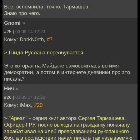
Всё, вспомнила, точно, Тармашев.
Знаю про него.
Gnomi
»
#25 |
03.09.14 12:23
Кому: DarkN0rth,
#7
> Гнида Руслана переобувается
Это которая на Майдане самосожглась во имя
демократии, а потом в интернете дневники про это
писала?
Нич
»
#26 |
03.09.14 12:29
Кому: iMax,
#20
> "Ареал" - серия книг автора Сергея Тармашева.
Офицер ГРУ, после выхода на гражданку поначалу
зарабатывал на хлеб преподаванием рукопашного
боя, а в последствии начал писать так называемую