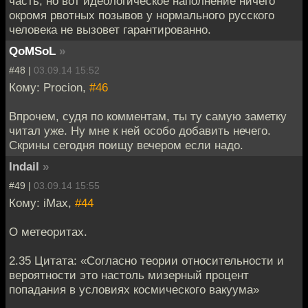
часть, но вот идеологическое наполнение ничего
окромя рвотных позывов у нормального русского
человека не вызовет гарантированно.
QoMSoL
»
#48 |
03.09.14 15:52
Кому: Procion,
#46
Впрочем, судя по комментам, ты ту самую заметку
читал уже. Ну мне к ней особо добавить нечего.
Скрины сегодня поищу вечером если надо.
Indail
»
#49 |
03.09.14 15:55
Кому: iMax,
#44
О метеоритах.
2.35 Цитата: «Согласно теории относительности и
вероятности это настоль мизерный процент
попадания в условиях космического вакуума»