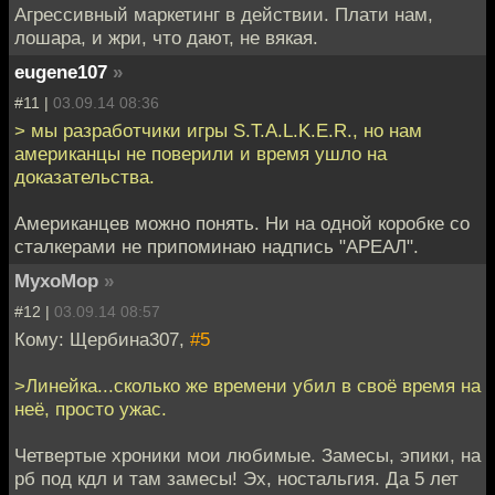
Агрессивный маркетинг в действии. Плати нам,
лошара, и жри, что дают, не вякая.
eugene107
»
#11 |
03.09.14 08:36
> мы разработчики игры S.T.A.L.K.E.R., но нам
американцы не поверили и время ушло на
доказательства.
Американцев можно понять. Ни на одной коробке со
сталкерами не припоминаю надпись "АРЕАЛ".
MyxoMop
»
#12 |
03.09.14 08:57
Кому: Щербина307,
#5
>Линейка...сколько же времени убил в своё время на
неё, просто ужас.
Четвертые хроники мои любимые. Замесы, эпики, на
рб под кдл и там замесы! Эх, ностальгия. Да 5 лет