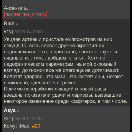
А-фи-геть.
[падает под столъ]
Rish
»
#23 |
03.09.14 12:08
Увидев артеек и пристально посмотрев на них
секунд 15, весь сервак дружно окрестил их
педоняшками. Что, в принципе, соответствует: и
няшные, и... гхм... вобщем, статья. Хотя по
педофилическим параметрам, на мой скромный
взгляд, до гномок все же слегонца не дотягивают.
Колотят здорово, что маги, что кастетчицы, бегают
прикольно, одеваются стремно.
Помимо переработки локаций и новой расы,
введены показатели удачи и харизмы, вызвавшие
некоторое оживление среди крафтеров, в том числе.
Asya
»
#24 |
03.09.14 12:09
Кому: iMax,
#20