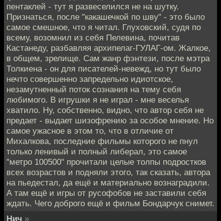
пентаклей - тут я развеселился не на шутку.
Признаться, после "какашечкой по шву" - это было
самое смешное, что я читал. Глуховский, судя по
всему, возомнил из себя Пелевина, почитав
Кастанеду, разбавляя архипелаг-ГУЛАГ-ом. Жалкое,
в общем, зрелище. Сам жанр фэнтези, после мэтра
Толкиена - он для писателей-невежд, но тут было
нечто совершенно запредельно идиотское,
незамутненный поток сознания на тему себя
любимого. В игрушки я не играл - мне веселья
хватило. Ну, собственно, видно, что автор себя не
предает - выдает шизофрению за особое мнение. Но
самое ужасное в этом то, что в отличие от
Михалкова, последние фильмы которого не пнул
только ленивый и полный либерал, это самое
"метро 100500" прочитали целые толпы подростков
всех возрастов и подняли этого, так сказать, автора
на пьедестал, да ещё и материально вознаградили.
А там ещё и игры от русофобов не заставили себя
ждать. Чего доброго ещё и фильм Бондарчук снимет.
Нич
»