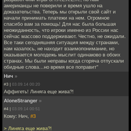
американцы не поверили и время ушло на
доказательства. Теперь мы открыли свой сайт и
начали принимать платежи на нем. Огромное
спасибо вам за помощь! Для нас была большая
неожиданность, что игроки именно из России нас
сейчас массово поддерживают. Честно, не ожидали.
Все таки сегодняшняя ситуация между странами,
нам казалось, не находит взаимопонимание, но
оказывается молодежь мыслит одинаково в обоих
странах. Мы были неправы когда сгоряча отпускали
обидные слова…но время все поправит"
Нич
»
#3 |
03.09.14 00:20
Аффигеть! Линяга еще жива?!
AloneStranger
»
#4 |
03.09.14 00:51
Кому: Нич,
#3
> Линяга еще жива?!