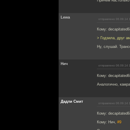
Причем настолько т
Lewa
отправлено 06.09.14 
Кому: decapitated
> Годзила, друг а
Ну, слушай. Транс
Нич
отправлено 06.09.14 
Кому: decapitated
Аналогично, камра
Дадли Смит
отправлено 06.09.14 
Кому: decapitated
Кому: Нич,
#9