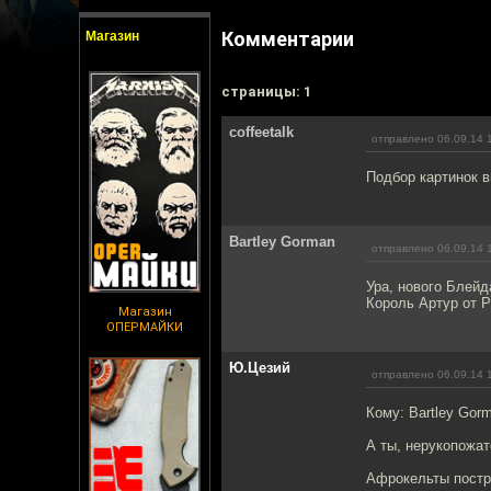
Комментарии
Магазин
cтраницы: 1
coffeetalk
отправлено 06.09.14 
Подбор картинок в
Bartley Gorman
отправлено 06.09.14 
Ура, нового Блейд
Король Артур от Р
Магазин
ОПЕРМАЙКИ
Ю.Цезий
отправлено 06.09.14 
Кому: Bartley Gor
А ты, нерукопожате
Афрокельты постр