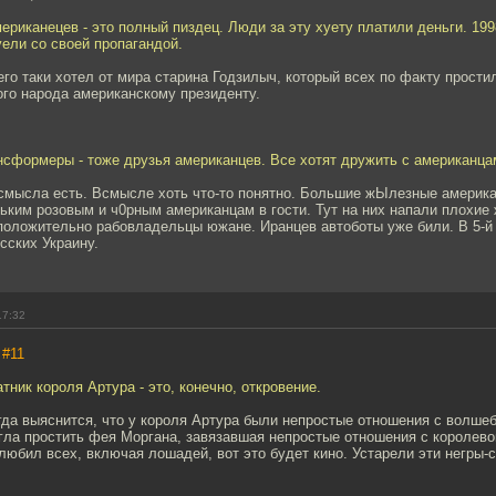
мериканецев - это полный пиздец. Люди за эту хуету платили деньги. 199
ели со своей пропагандой.
его таки хотел от мира старина Годзилыч, который всех по факту прости
ого народа американскому президенту.
нсформеры - тоже друзья американцев. Все хотят дружить с американца
 смысла есть. Всмысле хоть что-то понятно. Большие жЫлезные америк
ньким розовым и ч0рным американцам в гости. Тут на них напали плохи
положительно рабовладельцы южане. Иранцев автоботы уже били. В 5-й 
сских Украину.
17:32
,
#11
тник короля Артура - это, конечно, откровение.
огда выяснится, что у короля Артура были непростые отношения с волш
гла простить фея Моргана, завязавшая непростые отношения с королевой
юбил всех, включая лошадей, вот это будет кино. Устарели эти негры-с