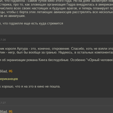
л, что годзилла - самое тупое кино этого года. Но на днях засмотрел но
истерика, про то, как зловещая организация Гидра внедрилась в америка
числило всех своих настоящих и будущих врагов, и теперь планирует п
цы, чтобы с борта этих летающих авианосцев расстрелять все несколь
ов из авиапушек.
, что годзилле еще есть куда стремится
17:26
ик короля Артура - это, конечно, откровение. Спасибо, хоть не взяли это
ин - негр, был бы вообще за гранью. Надеюсь, в остальных компонента
и об экранизации романа Кинга бесподобные. Особенно "чОрный человек
666ad,
#6
мериканецев
 хорошо, что я на это в кино не пошла.
17:27
666ad,
#6