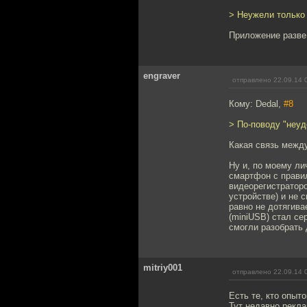
> Неужели только
Приложение разве
engraver
отправлено 22.09.14 
Кому: Dedal,
#8
> По-поводу "неуд
Какая связь межд
Ну и, по моему ли
смартфон с прави
видеорегистраторо
устройстве) и не 
равно не дотягив
(miniUSB) стал се
смогли разобрать 
mitriy001
отправлено 22.09.14 
Есть те, кто опыт
Тут недавно рекл