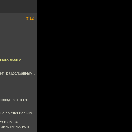
# 12
много лучше
ет "раздолбанным".
еред, а это как
не со специально-
о в облако.
тимистично, но в