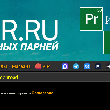
оды
Магазин
VIP
monroad
Camonroad
основателем проекта
.