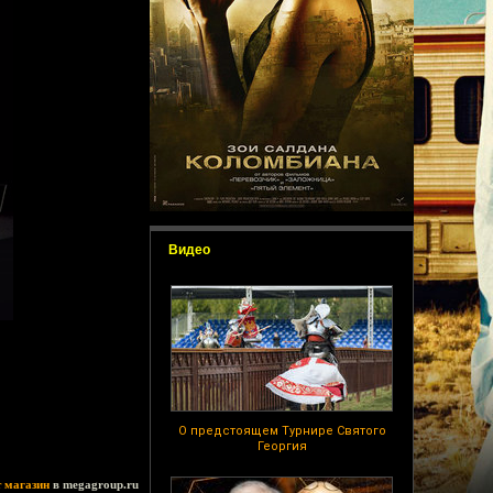
Видео
О предстоящем Турнире Святого
Георгия
т магазин
в megagroup.ru