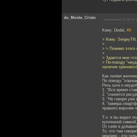
de_Monte_Cristo
отправлено 22.09.14 
Кому: Dedal,
#8
> Кому: SergeyTN
>
> > Помимо этого 
>
> Здается мне что
> По-поводу "неуд
наличие хренового
Как любая железка
По поводу "хороши
Речь шла о неудоб
1. "Все время ста
2. "снизится ресу
3. "Не говоря уже
4. "камера смартф
правило верхняя ча
Т.о. я бы видел п
купленной симкой,
От себя я добави
То, что там говор
реалиях - это тол