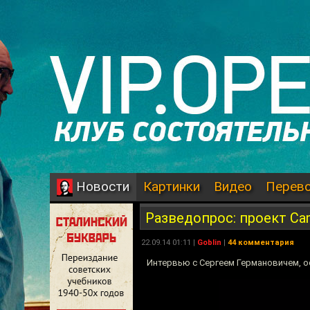
Картинки
Видео
Перев
Новости
Разведопрос: проект Ca
22.09.14 01:11 |
Goblin
|
44 комментария
Интервью с Сергеем Германовичем, 