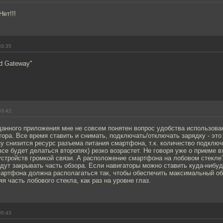
Нет!!!
03:35
d Gateway"
03:42
данного приложения мне не совсем понятен вопрос удобства использова
тора. Все время ставить и снимать, подключать/отключать зарядку - это 
у снизится ресурс разъема питания смартфона, т.к. количество подключ
все будет делаться второпях) резко возрастет. Не говоря уже о приеме
стройств громкой связи. А расположение смартфона на лобовом стекле?
ут закрывать часть обзора. Если навигаторы можно ставить куда-нибудь
мартфона должна располагаться так, чтобы обеспечить максимальный об
я часть лобового стекла, как раз на уровне глаз.
05:43