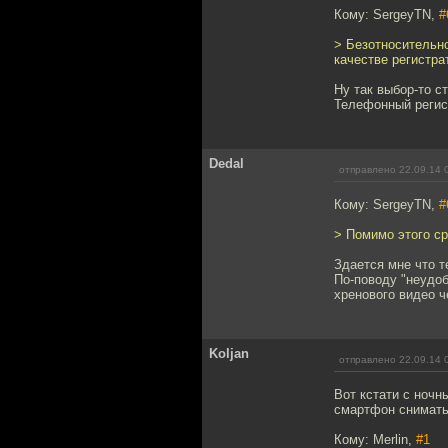
Кому: SergeyTN,
#
> Безотносительн
качестве регистра
Ну так выбор-то с
Телефонный регист
Dedal
отправлено 22.09.14 
Кому: SergeyTN,
#
> Помимо этого с
Здается мне что т
По-поводу "неудоб
хренового видео ч
Koljan
отправлено 22.09.14 
Вот кстати с ночн
смартфон снимат
Кому: Merlin,
#1