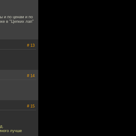
ы и по ценам и по
ке в "Цепких лап"
# 13
# 14
# 15
д.
много лучше