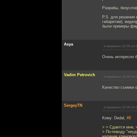
Разрабы, безуслов
P.S. для решения 
габаритам), видео
были примеры фи
Asya
отправлено 22.09.14 
Очень интересно б
Vadim Petrovich
отправлено 22.09.14 
Качество съемки о
SergeyTN
отправлено 22.09.14 
Кому: Dedal,
#8
> > Сдается мне, 
> По-поводу "неуд
наличие хренового