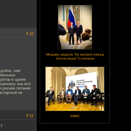
# 10
Медаль ордена "За заслуги перед
Отечеством" II степени
удобна, чем
обильных
тратор в одном
кционалу она всё
и разъём питания
астерской не
# 11
РВИО
т?