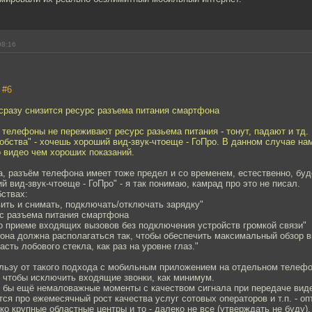
08:16
,
#6
сразу снизится ресурс разъема питания смартфона
 телефоны не переживают ресурс разьема питания - тонут, падают и тд.
обства" - хочешь хороший вид-звук-чтоеще - ГоПро. В данном случае на
 видео чем хороших показаний.
, разъём телефона имеет тоже предел и со временем, естественно, буд
й вид-звук-чтоеще - ГоПро" - я так понимаю, камрад про это не писал.
ствах:
вить и снимать, подключать/отключать зарядку"
рс разъема питания смартфона
 о приеме входящих вызовов без подключения устройств громкой связи"
она должна располагаться так, чтобы обеспечить максимальный обзор вп
сть лобового стекла, как раз на уровне глаз."
ользу от такого подхода с мобильным приложением на отдельном телефо
 чтобы исключить входящие звонки, как минимум.
л бы ещё немаловажные моменты с качеством сигнала при передаче виде
ится про ежемесячный рост качества услуг сотовых операторов и т.п. - оп
ько крупные областные центры и то - далеко не все (утверждать не буду).