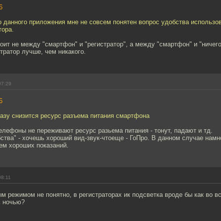
6
о данного приложения мне не совсем понятен вопрос удобства использо
тора.
тоит не между "смартфон" и "регистратор", а между "смартфон" и "ничего
ратор лучше, чем никакого.
07:29
6
разу снизится ресурс разъема питания смартфона
елефоны не переживают ресурс разьема питания - тонут, падают и тд.
ства" - хочешь хороший вид-звук-чтоеще - ГоПро. В данном случае нам
ем хороших показаний.
08:11
ым режимом не понятно, в регистраторах ик подсветка вроде бы как во вс
ь ночью?