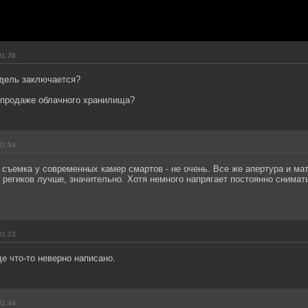
01:28
одель заключается?
 продаже облачного хранилища?
01:54
 съемка у современных камер смартов - не очень. Все же апертура и ма
 региков лучше, значительно. Хотя немного напрягает постоянно снимать 
02:23
де что-то неверно написано.
02:44