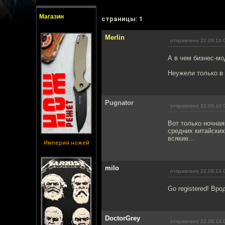
Магазин
cтраницы: 1
Merlin
отправлено 22.09.14 
А в чем бизнес-м
Неужели только в
Pugnator
отправлено 22.09.14 
Вот только ночная
средних китайских
всякие...
Империя ножей
milo
отправлено 22.09.14 
Go registered! Вро
DoctorGrey
отправлено 22.09.14 