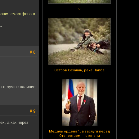
65
вания смартфона в
".
# 8
Остров Сахалин, река Найба
ного лучше наличие
# 9
ех, а как через
Медаль ордена "За заслуги перед
Отечеством" II степени