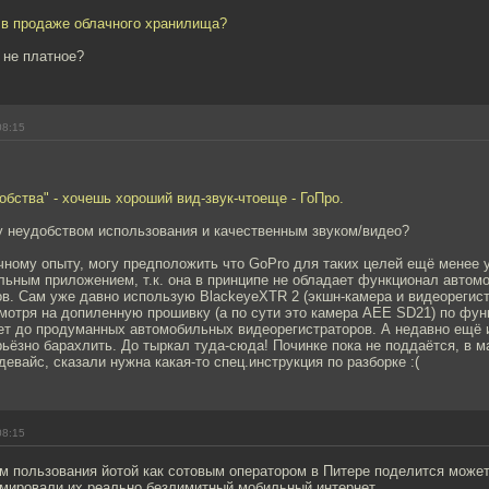
 в продаже облачного хранилища?
 не платное?
08:15
обства" - хочешь хороший вид-звук-чтоеще - ГоПро.
у неудобством использования и качественным звуком/видео?
чному опыту, могу предположить что GoPro для таких целей ещё менее 
льным приложением, т.к. она в принципе не обладает функционал автом
в. Сам уже давно использую BlackeyeXTR 2 (экшн-камера и видеорегис
смотря на допиленную прошивку (а по сути это камера AEE SD21) по фун
ает до продуманных автомобильных видеорегистраторов. А недавно ещё 
рьёзно барахлить. До тыркал туда-сюда! Починке пока не поддаётся, в м
девайс, сказали нужна какая-то спец.инструкция по разборке :(
08:15
ом пользования йотой как сотовым оператором в Питере поделится може
амировали их реально безлимитный мобильный интернет.