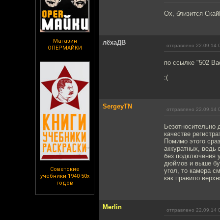
Ох, близится Скай
Магазин
лёхаДВ
отправлено 22.09.14 
ОПЕРМАЙКИ
по ссылке "502 Ba
:(
SergeyTN
отправлено 22.09.14 
Безотносительно 
качестве регистра
Помимо этого сраз
аккуратных, ведь 
без подключения у
дюймов и выше буд
Советские
угол, то камера с
учебники 1940-50х
как правило верхня
годов
Merlin
отправлено 22.09.14 