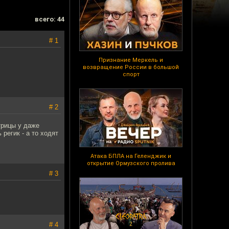
всего: 44
# 1
Признание Меркель и
возвращение России в большой
спорт
# 2
трицы у даже
регик - а то ходят
Атака БПЛА на Геленджик и
открытие Ормузского пролива
# 3
# 4