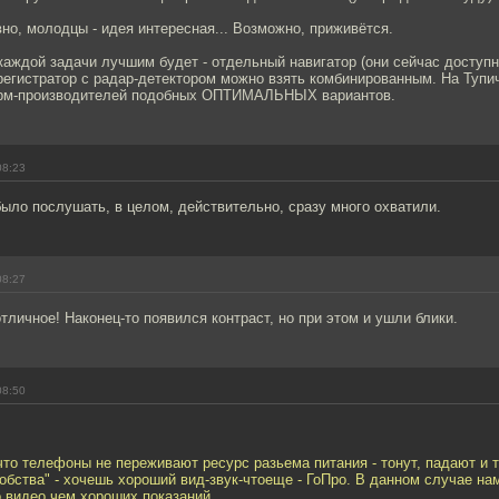
но, молодцы - идея интересная... Возможно, приживётся.
каждой задачи лучшим будет - отдельный навигатор (они сейчас доступн
регистратор с радар-детектором можно взять комбинированным. На Тупич
рм-производителей подобных ОПТИМАЛЬНЫХ вариантов.
08:23
ыло послушать, в целом, действительно, сразу много охватили.
08:27
тличное! Наконец-то появился контраст, но при этом и ушли блики.
08:50
что телефоны не переживают ресурс разьема питания - тонут, падают и т
обства" - хочешь хороший вид-звук-чтоеще - ГоПро. В данном случае на
 видео чем хороших показаний.