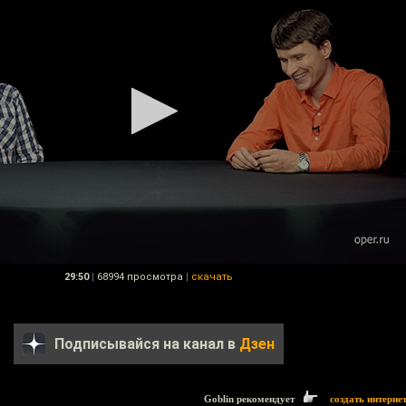
29:50
|
68994 просмотра
|
скачать
Подписывайся на канал в
Дзен
Goblin рекомендует
создать интерне