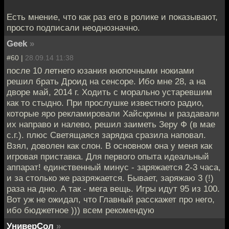
Есть мнение, что как раз его в ролике и показывают,
просто подписали неоднозначно.
Geek
»
#60 |
28.09.14 11:38
после 10 летнего юзания кнопочными нокиами
решил брать Дроид на сенсоре. Ибо мне 28, а на
дворе май, 2014 г. Ходить с морально устаревшим
как то стыдно. При прослушке известного радио,
которые яро рекламировали Хайскрины и раздавали
их направо и налево, решил заиметь Зеру Ф (в мае
с.г.). плюс Светящаяся зарядка сразила наповал.
Взял, доволен как слон. В основном она у меня как
игровая приставка. Для первого опыта идеальный
аппарат! единственный минус - заряжается 2-3 часа,
и за столько же разряжается. Бывает, заряжаю 3 (!)
раза на дню. А так - мега вещь. Игры идут 95 из 100.
Вот уж не ожидал, что Главный расскажет про него,
ибо бюджетное ))) всем рекомендую
УниверСол
»