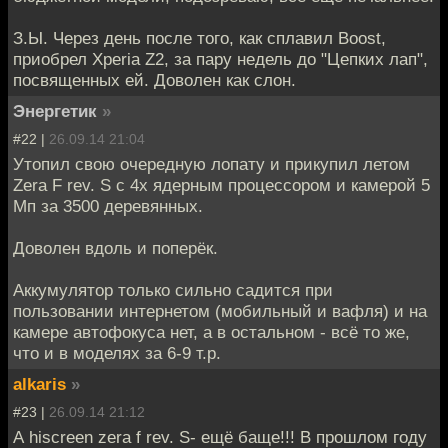
З.Ы. Через день после того, как сплавил Boost,
приобрел Xperia Z2, за пару недель до "Цепких лап",
посвященных ей. Доволен как слон.
Энергетик
»
#22 |
26.09.14 21:04
Утопил свою очередную лопату и прикупил летом
Zera F rev. S с 4х ядерным процессором и камерой 5
Мп за 3500 деревянных.
Доволен вдоль и поперёк.
Аккумулятор только сильно садится при
пользовании интернетом (мобильный и вафля) и на
камере автофокуса нет, а в остальном - всё то же,
что и в моделях за 6-9 т.р.
alkaris
»
#23 |
26.09.14 21:12
А hiscreen zera f rev. S- ещё баще!!! В прошлом году