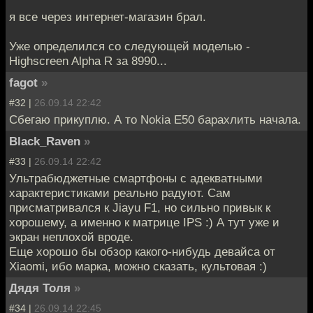
я все через интернет-магазин брал.
Уже определился со следующей моделью -
Highscreen Alpha R за 8990...
fagot
»
#32 |
26.09.14 22:42
Сбегаю прикуплю. А то Nokia E50 барахлить начала.
Black_Raven
»
#33 |
26.09.14 22:42
Ультрабюджетные смартфоны с адекватными
характеристиками реально радуют. Сам
присматривался к Jiayu F1, но сильно привык к
хорошему, а именно к матрице IPS :) А тут уже и
экран неплохой вроде.
Еще хорошо бы обзор какого-нибудь девайса от
Xiaomi, ибо марка, можно сказать, культовая :)
Дядя Толя
»
#34 |
26.09.14 22:45