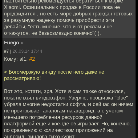
настоятельно рекомендуется обратиться к марке
Xiaomi. Официальных продаж в России пока не
предвидится , но есть море добрых граждан готовых
за разумную наценку помочь приобрести эти
девайсы, "есть мнение, что и от рекламы не
откажутся, не безвозмездно конечно"( ).
Fuego
»
#7 |
26.09.14 17:44
Кому: al1,
#2
> Богомерзкую винду после него даже не
рассматриваю!
Вот это, кстати, зря. Хотя я сам также относился,
пока не взял виндовзфон. Уверяю, прошивка "blue"
убрала многие недостатки софта, и сейчас он ничем
не проигрывает аналогам на андроид, а с учетом
меньшего потребления ресурсов данной
платформой еще и кое-где обыгрывает. Но, конечно,
по сравнению с количеством приложений на
андроид, виндовз тихо курит.