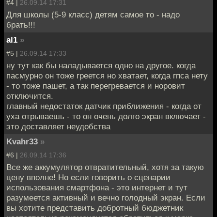
#4 |
26.09.14 17:31
Для школы (5-9 класс) детям самое то - надо
брать!!!
al1
»
#5 |
26.09.14 17:33
ну тут как бы наладывается одно на другое. когда
пасмурно он тоже греется но хватает, когда гпса нету
- то тоже пашет, а так перегревается и норовит
отключится.
главный недостаток датчик приближения - когда от
уха отрываешь - то он очень долго экран включает -
это доставляет неудобства
Kvahr33
»
#6 |
26.09.14 17:36
Все же аккумулятор отвратительный, хотя за такую
цену вполне! Но если говорить о сценарии
использования смартфона - это интернет и тут
разумеется активный и вечно голодный экран. Если
вы хотите представить добротный бюджетник