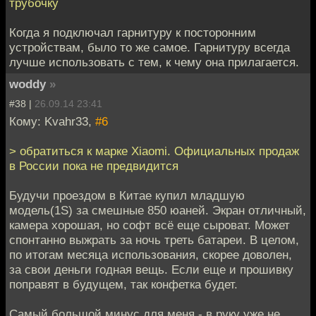
трубочку
Когда я подключал гарнитуру к посторонним
устройствам, было то же самое. Гарнитуру всегда
лучше использовать с тем, к чему она прилагается.
woddy
»
#38 |
26.09.14 23:41
Кому: Kvahr33,
#6
> обратиться к марке Xiaomi. Официальных продаж
в России пока не предвидится
Будучи проездом в Китае купил младшую
модель(1S) за смешные 850 юаней. Экран отличный,
камера хорошая, но софт всё еще сыроват. Может
спонтанно выжрать за ночь треть батареи. В целом,
по итогам месяца использования, скорее доволен,
за свои деньги годная вещь. Если еще и прошивку
поправят в будущем, так конфетка будет.
Самый большой минус для меня - в руку уже не