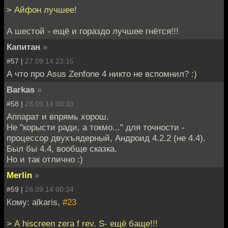
> Айфон лучшее!
А шестой - ещё и гораздо лучшее гнётся!!!
Капитан
»
#57 |
27.09.14 23:15
А что про Asus Zenfone 4 никто не вспомнил? :)
Barkas
»
#58 |
28.09.14 00:33
Аппарат и впрямь хорош.
Не "корысти ради, а токмо..." для точности -
процессор двухъядерный, Андроид 4.2.2 (не 4.4).
Был бы 4.4, вообще сказка.
Но и так отлично :)
Merlin
»
#59 |
28.09.14 00:34
Кому: alkaris,
#23
> А hiscreen zera f rev. S- ещё баще!!!