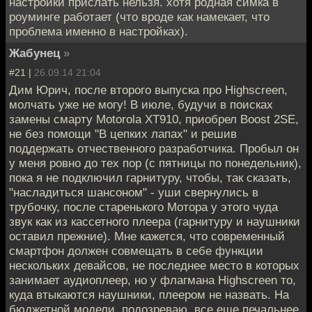
настройки прислать нельзя. хотя родная симка в
роуминге работает (что вроде как намекает, что
проблема именно в настройках).
Жабунец
»
#21 |
26.09.14 21:04
Дим Юрич, после второго выпуска про Highscreen,
молчать уже не могу! В июле, будучи в поисках
замены смарту Motorola XT910, приобрел Boost 2SE,
не без помощи "В цепких лапах" и решив
поддержать отчественного разработчика. Пробыл он
у меня ровно до тех пор (с пятницы по понедельник),
пока я не подключил гарнитуру, чтобы, так сказать,
"насладиться шансоном" - уши свернулись в
трубочку, после старенького Мотора у этого чуда
звук как из кассетного плеера (гарнитуру и наушники
оставил прежние). Мне кажется, что современный
смартфон должен совмещать в себе функции
нескольких девайсов, не последнее место в которых
занимает аудиоплеер, но у флагмана Highscreen то,
куда втыкаются наушники, плеером не назвать. На
бюджетной модели, подозреваю, все еще печальнее.