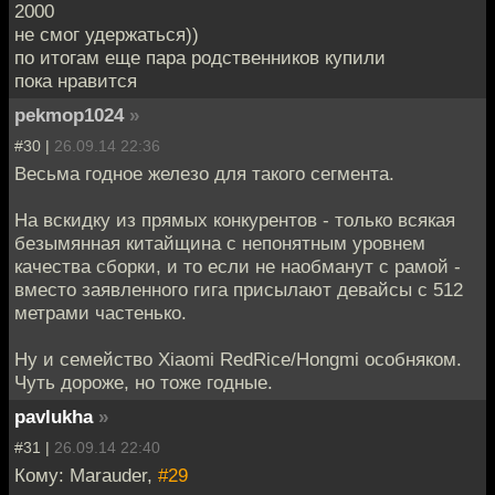
2000
не смог удержаться))
по итогам еще пара родственников купили
пока нравится
pekmop1024
»
#30 |
26.09.14 22:36
Весьма годное железо для такого сегмента.
На вскидку из прямых конкурентов - только всякая
безымянная китайщина с непонятным уровнем
качества сборки, и то если не наобманут с рамой -
вместо заявленного гига присылают девайсы с 512
метрами частенько.
Ну и семейство Xiaomi RedRice/Hongmi особняком.
Чуть дороже, но тоже годные.
pavlukha
»
#31 |
26.09.14 22:40
Кому: Marauder,
#29