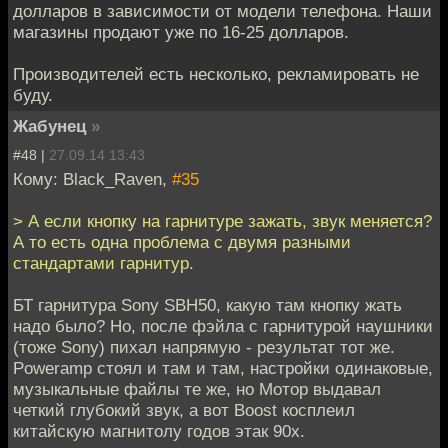
долларов в зависимости от модели телефона. Наши
магазины продают уже по 16-25 долларов.
Производителей есть несколько, рекламировать не
буду.
Жабунец
»
#48 |
27.09.14 13:43
Кому: Black_Raven,
#35
> А если кнопку на гарнитуре зажать, звук меняется?
А то есть одна проблема с двумя разными
стандартами гарнитур.
БТ гарнитура Sony SBH50, какую там кнопку жать
надо было? Но, после фэйла с гарнитурой наушники
(тоже Sony) пихал напрямую - результат тот же.
Poweramp стоял и там и там, настройки одинаковые,
музыкальные файлы те же, но Мотор выдавал
четкий глубокий звук, а вот Boost косплеил
китайскую магнитолу годов этак 90х.