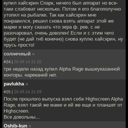
купил хайскрин Спарк, ничего был аппарат но все-
таки слабоват несколько. Потом я его благополучно
утопил на рыбалке. Так как хайскрин мне
понравился, решил снова взять аппарат этой же
марки и могу сказать что зера ф. рев. с не
разочаровал, очень доволен! Если и с этим чего
будет (не дай тнб конечно) снова куплю хайскрин, ну
прусь просто!
солнечный
»
#24 |
26.09.14 21:20
три недели назад купил Alpha Rage вышеуказанной
конторы. нареканий нет.
pavlukha
»
#25 |
26.09.14 21:59
После прошлого выпуска взял себе Highscreen Alpha
Rage, взял такой же маме и ей же еще и планшет от
Highscreen.
Все довольны...
Oshib-kun
»