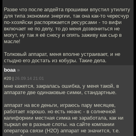
Разве что после апдейта прошивки впустил утилиту
для типа экономии энергии, так она как-то чересчур
по-хозяйски распоряжается ресурсами - то вифи
включает не по делу, то до меня дозвониться не
могут, ну так я её снесу и опять заживу как сыр в
масле!
Толковый аппарат, меня вполне устраивает, и не
стыдно его достать из кобуры. Такие дела.
boaa
»
#20 |
26.09.14 21:01
мне кажется, закралась ошибка, у меня такой, в
аппарате две одинаковые симки, стандартные.
аппарат на все деньги, играюсь пару месяцев,
работает хорошо. но есть нюанс - в солнечной
калифорнии местная симка не заработала, как ни
тыркал ее в разные слоты. на сайте компании
оператора связи (H2O) аппарат не значится, т.е.