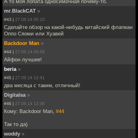
А то моя лопата односимочная почему-то.
mr.BlackCAT
»
#43 |
27.09.14 05:10
Сделайте обзор на какой-нибудь китайский флагман
Оппо Сяоми или Хуавей
Backdoor Man
»
#44 |
27.09.14 09:58
Айфон лучшее!
beria
»
#45 |
27.09.14 12:41
два месяца с таким, отличный!
Digitalsa
»
#46 |
27.09.14 13:38
Кому: Backdoor Man,
#44
Так то да)
woddy
»