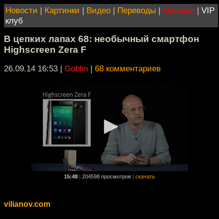
Новости
|
Картинки
|
Видео
|
Переводы
|
Магазин
|
VIP
клуб
В цепких лапах 68: необычный смартфон
Highscreen Zera F
26.09.14 16:53
|
Goblin
|
68 комментариев
15:48
|
204598 просмотров
|
скачать
vilianov.com