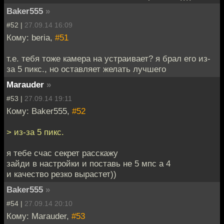
Baker555
»
#52 |
27.09.14 16:09
Кому: beria,
#51
т.е. тебя тоже камера на устраивает? я брал его из-
за 5 пикс., но оставляет желать лучшего
Marauder
»
#53 |
27.09.14 19:11
Кому: Baker555,
#52
> из-за 5 пикс.
я тебе счас секрет расскажу
зайди в настройки и поставь не 5 мпс а 4
и качество резко вырастет))
Baker555
»
#54 |
27.09.14 20:10
Кому: Marauder,
#53