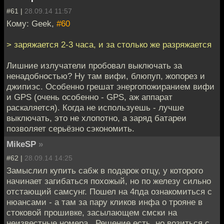
#61 |
28.09.14 11:57
Кому: Geek,
#60
> заряжается 2-3 часа, и за столько же разряжается
Лишние излучатели пробовал выключать за
ненадобностью? Ну там вифи, блюпуп, жопорез и
джипиэс. Особенно грешат энергопожиранием вифи
и GPS (очень особенно - GPS, аж аппарат
раскаляется). Когда не используешь - лучше
выключать, это не хлопотно, а заряд батареи
позволяет серьёзно сэкономить.
MikeSP
»
#62 |
28.09.14 14:25
Замыслил купить сабж в подарок отцу, у которого
начинает загибаться похожый, но по железу сильно
отстающий самсунг. Пошел на 4пда ознакомиться с
нюансами - а там за пару кликов инфа о трояне в
стоковой прошивке, засылающем смски на
неизвестные номера.. Решение есть, но возиться с