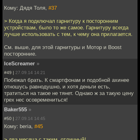
Кому: Дядя Толя,
#37
> Когда я подключал гарнитуру к посторонним
устройствам, было то же самое. Гарнитуру всегда
лучше использовать с тем, к чему она прилагается.
См. выше, для этой гарнитуры и Мотор и Boost
посторонние.
IceScreamer
»
#49 |
27.09.14 14:21
Побежал брать. К смартфонам и подобной ахинее
отношусь равнодушно, и хотя деньги есть,
тратиться на такое не тянет. Однако ж за такую цену
грех нес осовремениться!
Baker555
»
#50 |
27.09.14 14:45
Кому: beria,
#45
> два месяца с таким, отличный!