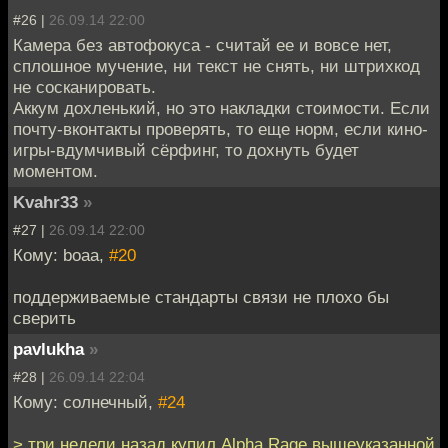
#26 |
26.09.14 22:00
Камера без автофокуса - считай ее и вовсе нет,
сплошное мучение, ни текст не снять, ни штрихкод
не сосканировать.
Аккум дохленький, но это накладки стоимости. Если
почту-вконтакты проверять, то еще норм, если кино-
игры-вдумчивый сёрфинг, то дохнуть будет
моментом.
Kvahr33
»
#27 |
26.09.14 22:00
Кому: boaa,
#20
поддерживаемые стандарты связи не плохо бы
сверить
pavlukha
»
#28 |
26.09.14 22:04
Кому: солнечный,
#24
> три недели назад купил Alpha Rage вышеуказанной